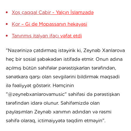
Xoş çaqqal Cabir
- Yalçın İslamzadə
Kor
– Gi de Mopassanın hekayəsi
Tanınmış italyan ifaçı
vəfat etdi
"Nəzərinizə çatdırmaq istəyirik ki, Zeynəb Xanlarova
heç bir sosial şəbəkədən istifadə etmir. Onun adına
açılmış bütün səhifələr pərəstişkarları tərəfindən,
sənətkara qarşı olan sevgilərini bildirmək məqsədi
ilə fəaliyyət göstərir. Həmçinin
"@zeynebxanlarovamusic" səhifəsi də pərəstişkarı
tərəfindən idarə olunur. Səhifəmizdə olan
paylaşımları Zeynəb xanımın adından və rəsmi
səhifə olaraq, ictimaiyyətə təqdim etməyin".