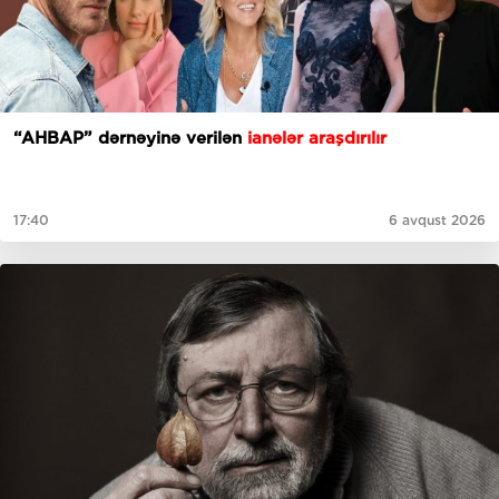
“AHBAP” dərnəyinə verilən
ianələr araşdırılır
17:40
6 avqust 2026