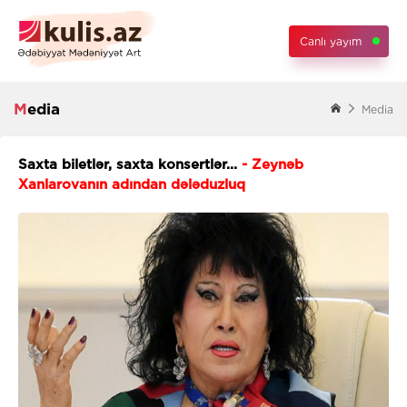
Canlı yayım
Media
Media
Saxta biletlər, saxta konsertlər...
- Zeynəb
Xanlarovanın adından dələduzluq