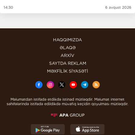
14:30
6 avqust 2026
HAQQIMIZDA
ƏLAQƏ
ARXİV
SAYTDA REKLAM
MƏXFİLİK SİYASƏTİ
Məlumatdan istifadə etdikdə istinad mütləqdir. Məlumat internet
səhifələrində istifadə edildikdə müvafiq keçidin qoyulması mütləqdir.