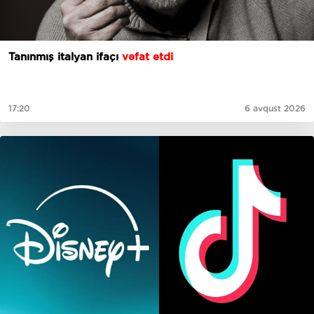
Tanınmış italyan ifaçı
vəfat etdi
17:20
6 avqust 2026