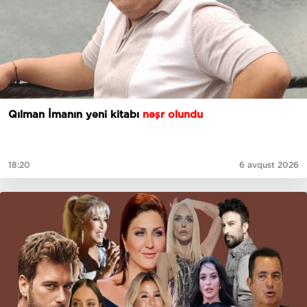
Qılman İmanın yeni kitabı
nəşr olundu
18:20
6 avqust 2026