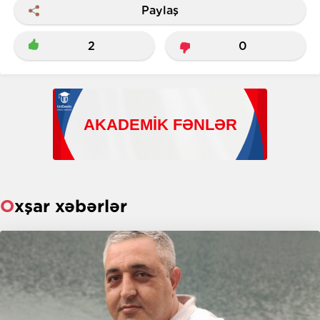
Paylaş
2
0
Oxşar xəbərlər