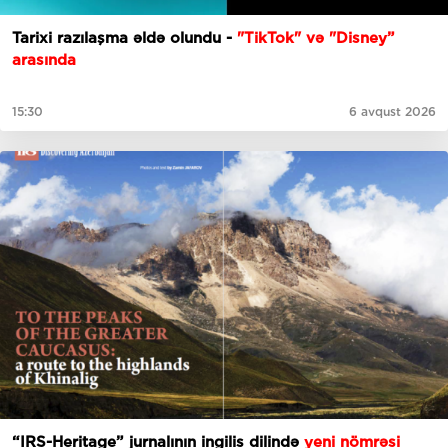
Tarixi razılaşma əldə olundu -
"TikTok" və "Disney”
arasında
15:30
6 avqust 2026
“IRS-Heritage” jurnalının ingilis dilində
yeni nömrəsi