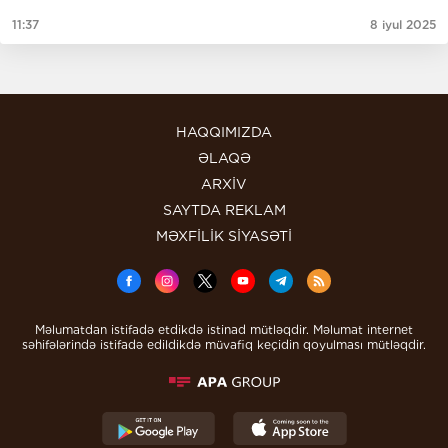
11:37
8 iyul 2025
HAQQIMIZDA
ƏLAQƏ
ARXİV
SAYTDA REKLAM
MƏXFİLİK SİYASƏTİ
Məlumatdan istifadə etdikdə istinad mütləqdir. Məlumat internet
səhifələrində istifadə edildikdə müvafiq keçidin qoyulması mütləqdir.