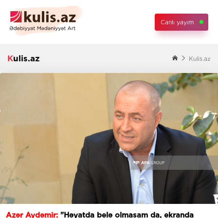
Canlı yayım
Kulis.az
Kulis.az
Azər Aydəmir:
"Həyatda belə olmasam da, ekranda