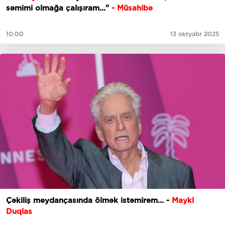
səmimi olmağa çalışıram..."
- Müsahibə
10:00
13 oktyabr 2025
Çəkiliş meydançasında ölmək istəmirəm... -
Maykl
Duqlas