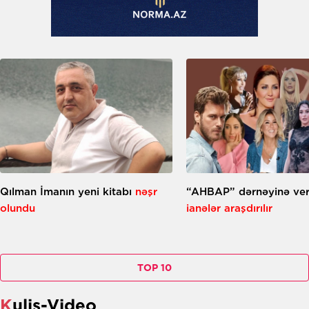
Qılman İmanın yeni kitabı
nəşr
“AHBAP” dərnəyinə ver
olundu
ianələr araşdırılır
TOP 10
Kulis-Video