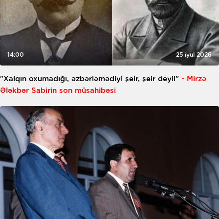
14:00
25 iyul 2026
"Xalqın oxumadığı, əzbərləmədiyi şeir, şeir deyil"
- Mirzə
Ələkbər Sabirin son müsahibəsi