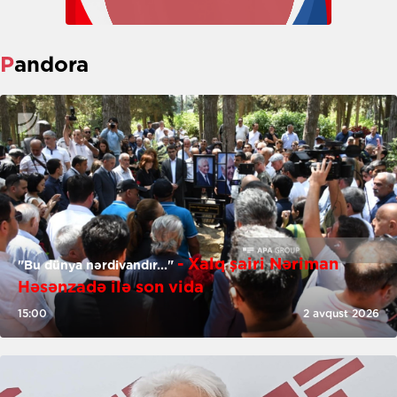
Pandora
- Xalq şairi Nəriman
"Bu dünya nərdivandır..."
Həsənzadə ilə son vida
15:00
2 avqust 2026