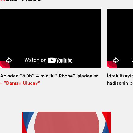
Acından “ölüb” 4 minlik “İPhone” işlədənlər
İdrak liseyi
– "Danışır Ulucay"
hadisənin 