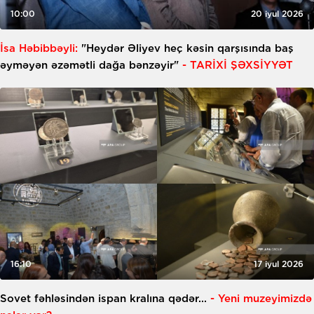
10:00
20 iyul 2026
İsa Həbibbəyli:
"Heydər Əliyev heç kəsin qarşısında baş
əyməyən əzəmətli dağa bənzəyir"
- TARİXİ ŞƏXSİYYƏT
16:10
17 iyul 2026
Sovet fəhləsindən ispan kralına qədər...
- Yeni muzeyimizdə