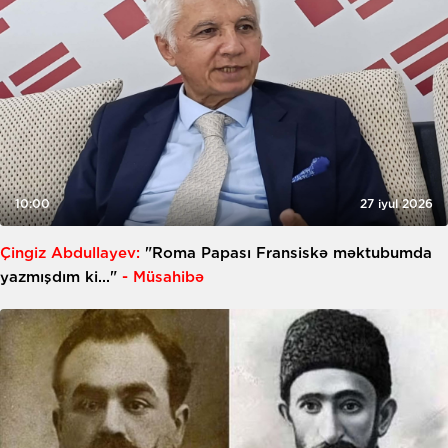
10:00
27 iyul 2026
Çingiz Abdullayev:
"Roma Papası Fransiskə məktubumda
yazmışdım ki..."
- Müsahibə