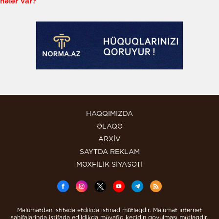
nələr var?
HAQQIMIZDA
ƏLAQƏ
ARXİV
SAYTDA REKLAM
MƏXFİLİK SİYASƏTİ
Məlumatdan istifadə etdikdə istinad mütləqdir. Məlumat internet
səhifələrində istifadə edildikdə müvafiq keçidin qoyulması mütləqdir.