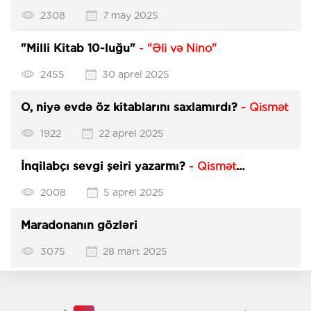
2308
7 may 2025
"Milli Kitab 10-luğu"
- "Əli və Nino"
2455
30 aprel 2025
O, niyə evdə öz kitablarını saxlamırdı?
- Qismət
1922
22 aprel 2025
İnqilabçı sevgi şeiri yazarmı?
- Qismət
Rüstəmov
2008
5 aprel 2025
Maradonanın gözləri
3075
28 mart 2025