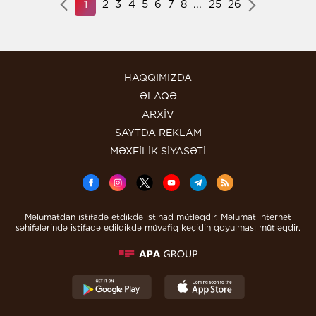
2
3
4
5
6
7
8
...
25
26
1
HAQQIMIZDA
ƏLAQƏ
ARXİV
SAYTDA REKLAM
MƏXFİLİK SİYASƏTİ
Məlumatdan istifadə etdikdə istinad mütləqdir. Məlumat internet
səhifələrində istifadə edildikdə müvafiq keçidin qoyulması mütləqdir.