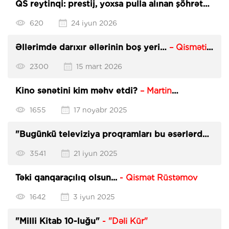
QS reytinqi: prestij, yoxsa pulla alınan şöhrət?
-
Qismət Rüstəmov
620
24 iyun 2026
Əllərimdə darıxır əllərinin boş yeri…
– Qismətin
şeirləri
2300
15 mart 2026
Kino sənətini kim məhv etdi?
– Martin
Skorsezenin essesi
1655
17 noyabr 2025
"Bugünkü televiziya proqramları bu əsərlərdən
daha pornoqrafikdir"
- Qismət
3541
21 iyun 2025
Təki qanqaraçılıq olsun...
- Qismət Rüstəmov
1642
3 iyun 2025
"Milli Kitab 10-luğu"
- "Dəli Kür"