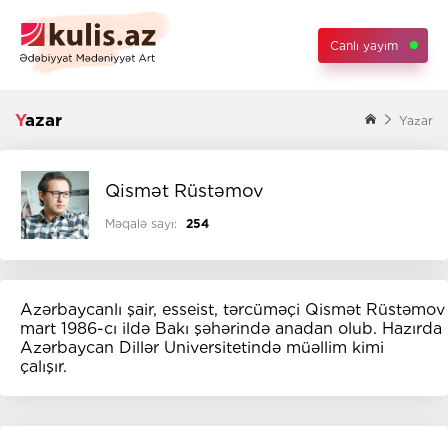
Canlı yayım
Yazar
Yazar
Qismət Rüstəmov
Məqalə sayı:
254
Azərbaycanlı şair, esseist, tərcüməçi Qismət Rüstəmov
mart 1986-cı ildə Bakı şəhərində anadan olub. Hazırda
Azərbaycan Dillər Universitetində müəllim kimi
çalışır