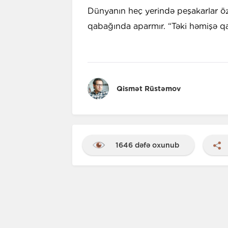
Dünyanın heç yerində peşakarlar öz
qabağında aparmır. “Təki həmişə qan
Qismət Rüstəmov
1646 dəfə oxunub