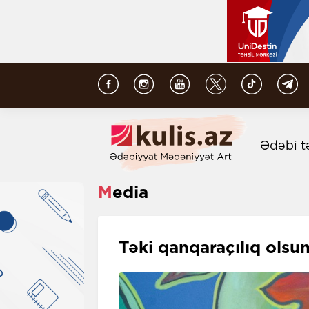
Ədəbi t
Media
Təki qanqaraçılıq olsun