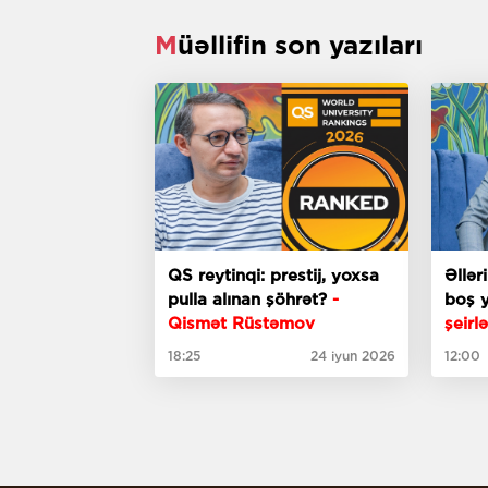
Müəllifin son yazıları
QS reytinqi: prestij, yoxsa
Əllər
pulla alınan şöhrət?
-
boş 
Qismət Rüstəmov
şeirlə
18:25
24 iyun 2026
12:00