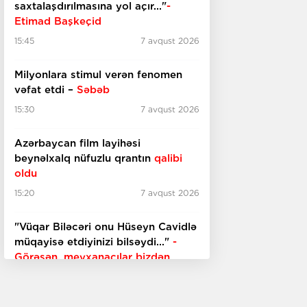
saxtalaşdırılmasına yol açır..."
-
Etimad Başkeçid
15:45
7 avqust 2026
Milyonlara stimul verən fenomen
vəfat etdi –
Səbəb
15:30
7 avqust 2026
Azərbaycan film layihəsi
beynəlxalq nüfuzlu qrantın
qalibi
oldu
15:20
7 avqust 2026
"Vüqar Biləcəri onu Hüseyn Cavidlə
müqayisə etdiyinizi bilsəydi..."
-
Görəsən, meyxanaçılar bizdən
inciməz ki?
15:00
7 avqust 2026