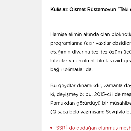
Kulis.az Qismət Rüstəmovun "Təki q
Həmişə əlimin altında olan bloknot
proqramlarına (axır vaxtlar obsidio
otağımın divarına tez-tez özüm üç
kitablar və baxılmalı filmlərə aid q
bağlı təlimatlar da.
Bu qeydlər dinamikdir, zamanla dəyi
ki, dəyişməyib: bu, 2015-ci ildə m
Pamukdan götürdüyü bir müsahibəd
(Qısaca belə yazmışam: Sevgiylə ba
SSRİ-də qadağan olunmuş məşh