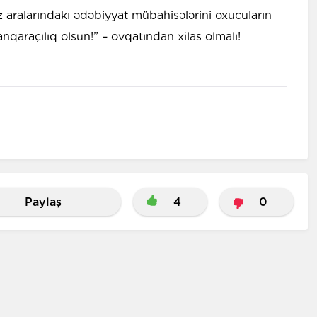
 aralarındakı ədəbiyyat mübahisələrini oxucuların
qaraçılıq olsun!” – ovqatından xilas olmalı!
Paylaş
4
0