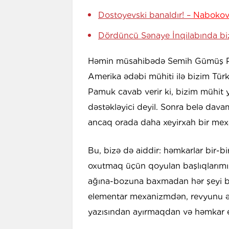
Dostoyevski banaldır! –
Nabokov
Dördüncü Sənaye İnqilabında biz
Həmin müsahibədə Semih Gümüş Pam
Amerika ədəbi mühiti ilə bizim Türk
Pamuk cavab verir ki, bizim mühit ye
dəstəkləyici deyil. Sonra belə dav
ancaq orada daha xeyirxah bir mexa
Bu, bizə də aiddir: həmkarlar bir-bi
oxutmaq üçün qoyulan başlıqlarımı
ağına-bozuna baxmadan hər şeyi b
elementar mexanizmdən, revyunu əd
yazısından ayırmaqdan və həmkar e