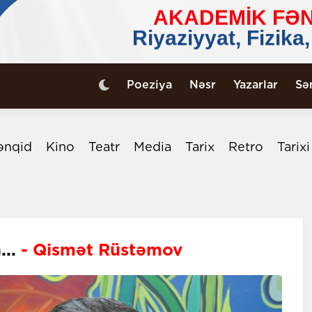
Poeziya
Nəsr
Yazarlar
Sə
ənqid
Kino
Teatr
Media
Tarix
Retro
Tarix
...
- Qismət Rüstəmov