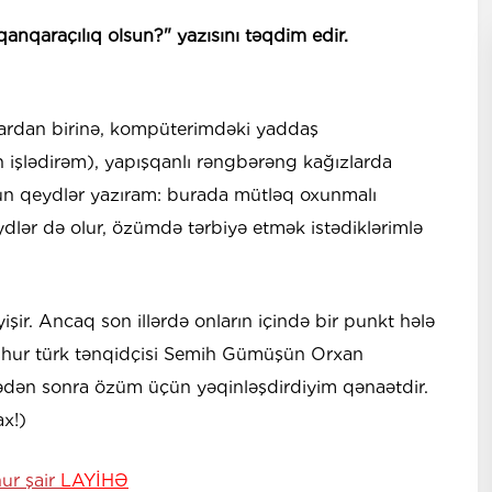
anqaraçılıq olsun?" yazısını təqdim edir.
lardan birinə, kompüterimdəki yaddaş
n işlədirəm), yapışqanlı rəngbərəng kağızlarda
ün qeydlər yazıram: burada mütləq oxunmalı
eydlər də olur, özümdə tərbiyə etmək istədiklərimlə
şir. Ancaq son illərdə onların içində bir punkt hələ
əşhur türk tənqidçisi Semih Gümüşün Orxan
ən sonra özüm üçün yəqinləşdirdiyim qənaətdir.
x!)
ur şair
LAYİHƏ