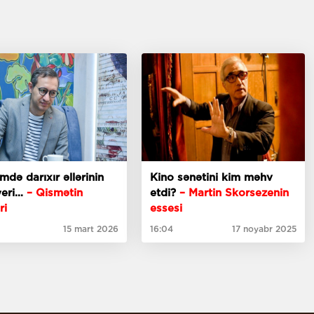
imdə darıxır əllərinin
Kino sənətini kim məhv
yeri…
– Qismətin
etdi?
– Martin Skorsezenin
ri
essesi
15 mart 2026
16:04
17 noyabr 2025