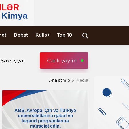
nət
Debat
Kulis+
Top 10
i Şəxsiyyət
Canlı yayım
Ana səhifə
Media