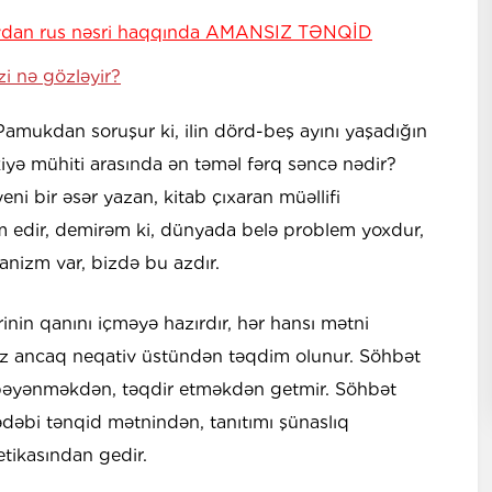
dan rus nəsri haqqında AMANSIZ TƏNQİD
i nə gözləyir?
ukdan soruşur ki, ilin dörd-beş ayını yaşadığın
iyə mühiti arasında ən təməl fərq səncə nədir?
ni bir əsər yazan, kitab çıxaran müəllifi
am edir, demirəm ki, dünyada belə problem yoxdur,
nizm var, bizdə bu azdır.
rinin qanını içməyə hazırdır, hər hansı mətni
z ancaq neqativ üstündən təqdim olunur. Söhbət
əyənməkdən, təqdir etməkdən getmir. Söhbət
əbi tənqid mətnindən, tanıtımı şünaslıq
tikasından gedir.