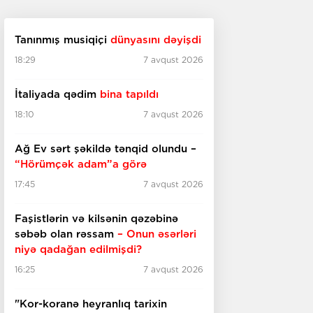
Tanınmış musiqiçi
dünyasını dəyişdi
18:29
7 avqust 2026
İtaliyada qədim
bina tapıldı
18:10
7 avqust 2026
Ağ Ev sərt şəkildə tənqid olundu –
“Hörümçək adam”a görə
17:45
7 avqust 2026
Faşistlərin və kilsənin qəzəbinə
səbəb olan rəssam
– Onun əsərləri
niyə qadağan edilmişdi?
16:25
7 avqust 2026
"Kor-koranə heyranlıq tarixin