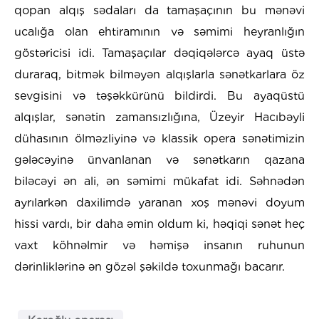
qopan alqış sədaları da tamaşaçının bu mənəvi
ucalığa olan ehtiramının və səmimi heyranlığın
göstəricisi idi. Tamaşaçılar dəqiqələrcə ayaq üstə
duraraq, bitmək bilməyən alqışlarla sənətkarlara öz
sevgisini və təşəkkürünü bildirdi. Bu ayaqüstü
alqışlar, sənətin zamansızlığına, Üzeyir Hacıbəyli
dühasının ölməzliyinə və klassik opera sənətimizin
gələcəyinə ünvanlanan və sənətkarın qazana
biləcəyi ən ali, ən səmimi mükafat idi. Səhnədən
ayrılarkən daxilimdə yaranan xoş mənəvi doyum
hissi vardı, bir daha əmin oldum ki, həqiqi sənət heç
vaxt köhnəlmir və həmişə insanın ruhunun
dərinliklərinə ən gözəl şəkildə toxunmağı bacarır.