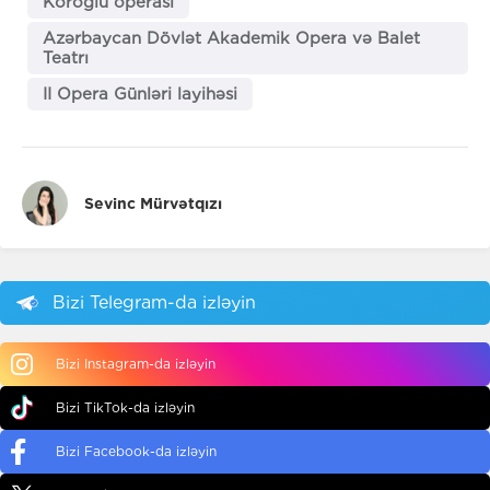
Koroğlu operası
Azərbaycan Dövlət Akademik Opera və Balet
Teatrı
II Opera Günləri layihəsi
Sevinc Mürvətqızı
Bizi Telegram-da izləyin
Bizi Instagram-da izləyin
Bizi TikTok-da izləyin
Bizi Facebook-da izləyin