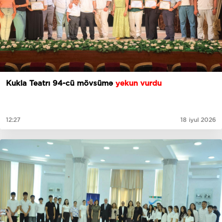
Kukla Teatrı 94-cü mövsümə
yekun vurdu
12:27
18 iyul 2026