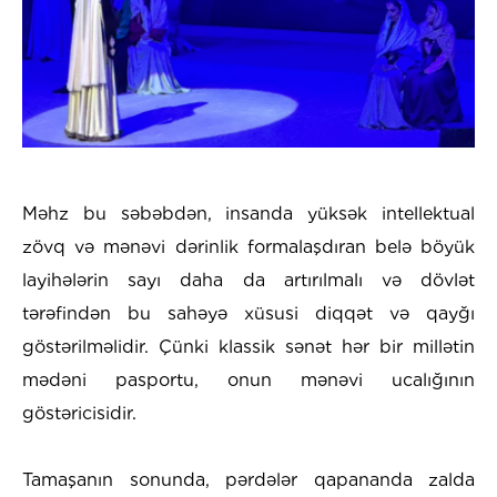
Məhz bu səbəbdən, insanda yüksək intellektual
zövq və mənəvi dərinlik formalaşdıran belə böyük
layihələrin sayı daha da artırılmalı və dövlət
tərəfindən bu sahəyə xüsusi diqqət və qayğı
göstərilməlidir. Çünki klassik sənət hər bir millətin
mədəni pasportu, onun mənəvi ucalığının
göstəricisidir.
Tamaşanın sonunda, pərdələr qapananda zalda