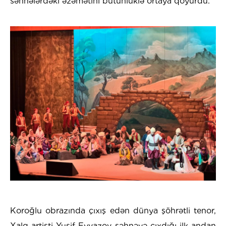
səhnələrdəki əzəmətini bütünlüklə ortaya qoyurdu.
Koroğlu obrazında çıxış edən dünya şöhrətli tenor,
Xalq artisti Yusif Eyvazov səhnəyə çıxdığı ilk andan