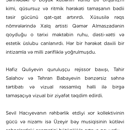
kimi, qüsursuz və ritmik hərəkəti tamaşanın bədii
təsir gücünü qat-qat artırırdı. Xüsusilə rəqs
nömrələrində Xalq artisti Qəmər Almaszadənin
qoyduğu o tarixi məktəbin ruhu, dəsti-xətti və
estetik üslubu canlanırdı. Hər bir hərəkət daxili bir
intizamla və milli zərifliklə yoğrulmuşdu.
Hafiz Quliyevin quruluşçu rejissor baxışı, Tahir
Salahov və Tehran Babayevin bənzərsiz səhnə
tərtibatı və vizual rəssamlıq həlli ilə birgə
tamaşaçıya vizual bir ziyafət təqdim edirdi.
Sevil Hacıyevanın rəhbərlik etdiyi xor kollektivinin
gücü və nizamı isə Üzeyir bəy musiqisinin kütləvi