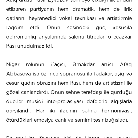
etibarən partiyanın həm dramatik, həm də lirik
qatlarını heyranedici vokal texnikası və artistizmlə
təqdim etdi. Onun səsindəki güc, xüsusilə
qəhrəmanlıq ariyalarında salonu titrədən o ecazkar
ifası unudulmaz idi.
Nigar rolunun ifaçısı, Əməkdar artist Afaq
Abbasova isə öz incə sopranosu ilə fədakar, aşiq və
cəsur qadın obrazını həm ifası, həm də artistizmi ilə
gözəl canlandırdı. Onun səhnə tərəfdaşı ilə qurduğu
duetlər musiqi interpretasiyası dəfələrlə alqışlarla
qarşılandı. Hər iki ifaçının səhnə harmoniyası,
ötürdükləri emosiya canlı və səmimi təsir bağışladı.