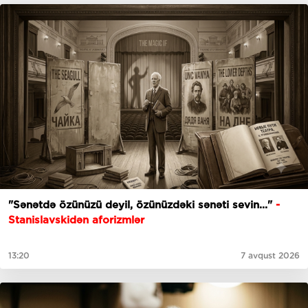
"Sənətdə özünüzü deyil, özünüzdəki sənəti sevin..."
-
Stanislavskidən aforizmlər
13:20
7 avqust 2026