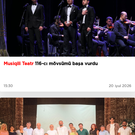
Musiqili Teatr
116-cı mövsümü başa vurdu
15:30
20 iyul 2026