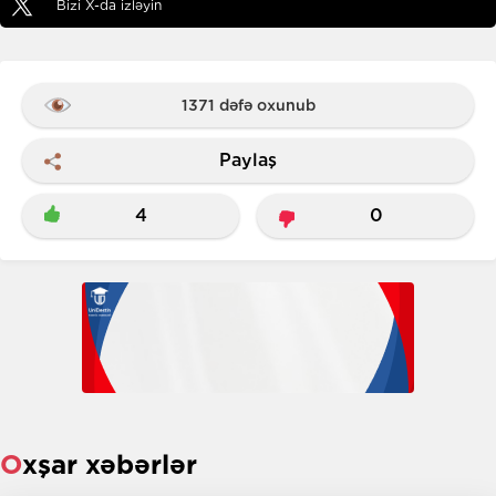
Bizi X-da izləyin
1371 dəfə oxunub
Paylaş
4
0
Oxşar xəbərlər