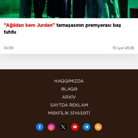
“Ağıldan kəm Jurden”
tamaşasının premyerası baş
tutdu
14:30
15 iyul 2026
HAQQIMIZDA
ƏLAQƏ
ARXİV
SAYTDA REKLAM
MƏXFİLİK SİYASƏTİ