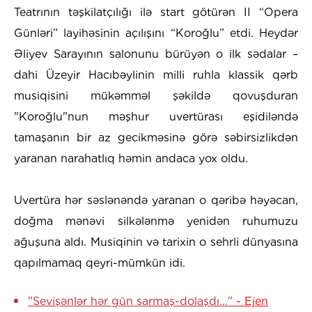
Teatrının təşkilatçılığı ilə start götürən II “Opera
Günləri” layihəsinin açılışını “Koroğlu” etdi. Heydər
Əliyev Sarayının salonunu bürüyən o ilk sədalar –
dahi Üzeyir Hacıbəylinin milli ruhla klassik qərb
musiqisini mükəmməl şəkildə qovuşduran
"Koroğlu"nun məşhur uvertürası eşidiləndə
tamaşanın bir az gecikməsinə görə səbirsizlikdən
yaranan narahatlıq həmin andaca yox oldu.
Uvertüra hər səslənəndə yaranan o qəribə həyəcan,
doğma mənəvi silkələnmə yenidən ruhumuzu
ağuşuna aldı. Musiqinin və tarixin o sehrli dünyasına
qapılmamaq qeyri-mümkün idi.
"Sevişənlər hər gün sarmaş-dolaşdı..."
- Ejen