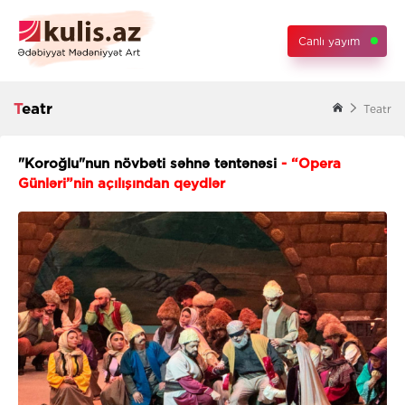
Canlı yayım
Teatr
Teatr
"Koroğlu"nun növbəti səhnə təntənəsi
- “Opera
Günləri”nin açılışından qeydlər