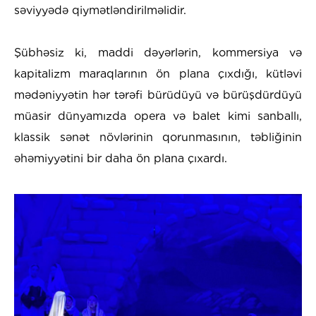
səviyyədə qiymətləndirilməlidir.
Şübhəsiz ki, maddi dəyərlərin, kommersiya və
kapitalizm maraqlarının ön plana çıxdığı, kütləvi
mədəniyyətin hər tərəfi bürüdüyü və bürüşdürdüyü
müasir dünyamızda opera və balet kimi sanballı,
klassik sənət növlərinin qorunmasının, təbliğinin
əhəmiyyətini bir daha ön plana çıxardı.