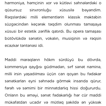
harmoniya, həmçinin xor və kütləvi səhnələrdəki o
qüsursuz sinxronluğu xüsusilə bəyəndim.
Rəqslərdəki milli elementlərin klassik məktəbin
süzgəcindən keçərək təqdim olunması tamaşaya
xüsusi bir estetik zəriflik qatırdı. Bu opera tamaşası
bütövlükdə sənətin, vokalın, musiqinin və rəqsin
ecazkar təntənəsi idi.
Maddi maraqların hökm sürdüyü bu dövrdə,
kommersiya qayğısı güdmədən, sırf sənət naminə,
milli irsin yaşadılması üçün can qoyan bu fədakar
sənətkarları eyni səhnədə görmək insanda qürur,
fərəh və səmimi bir minnətdarlıq hissi doğururdu.
Onların bu əməyi, sənət fədakarlığı hər cür maddi
mükafatdan ucadır və mütləq şəkildə ən yüksək