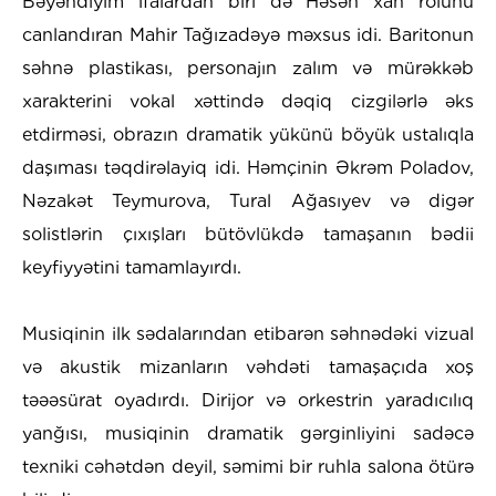
Bəyəndiyim ifalardan biri də Həsən xan rolunu
canlandıran Mahir Tağızadəyə məxsus idi. Baritonun
səhnə plastikası, personajın zalım və mürəkkəb
xarakterini vokal xəttində dəqiq cizgilərlə əks
etdirməsi, obrazın dramatik yükünü böyük ustalıqla
daşıması təqdirəlayiq idi. Həmçinin Əkrəm Poladov,
Nəzakət Teymurova, Tural Ağasıyev və digər
solistlərin çıxışları bütövlükdə tamaşanın bədii
keyfiyyətini tamamlayırdı.
Musiqinin ilk sədalarından etibarən səhnədəki vizual
və akustik mizanların vəhdəti tamaşaçıda xoş
təəəsürat oyadırdı. Dirijor və orkestrin yaradıcılıq
yanğısı, musiqinin dramatik gərginliyini sadəcə
texniki cəhətdən deyil, səmimi bir ruhla salona ötürə