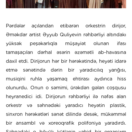
Pərdələr açılandan etibarən orkestrin dirijor,
Əməkdar artist Əyyub Quliyevin rəhbərliyi altındakı
yüksək peşəkarlıqla müşayiət olunan ifası
tamaşaçıları dərhal əsərin əzəmətli ab-havasına
daxil etdi. Dirijorun hər bir hərəkətində, heyəti idarə
etmə sənətində dərin bir yaradıcılıq yanğısı,
musiqini ruhla yaşamaq ehtirası aydınca hiss
olunurdu. Onun o səmimi, ürəkdən gələn coşqusu
heyranedici idi. Dirijorun rəhbərliyi ilə nəfəs alan
orkestr və səhnədəki yaradıcı heyətin plastik,
sinxron hərəkətləri sənət dilində desək, mükəmməl
bir ansambl və xoreoqrafik polifoniya yaradırdı.
Səhnədəki o böyük kütlənin vahid bir orqanizm