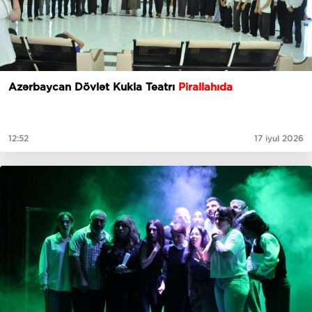
Azərbaycan Dövlət Kukla Teatrı
Pirallahıda
12:52
17 iyul 2026