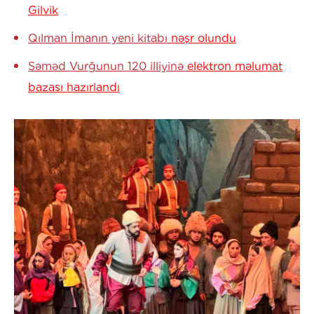
Gilvik
Qılman İmanın yeni kitabı
nəşr olundu
Səməd Vurğunun 120 illiyinə
elektron məlumat
bazası hazırlandı