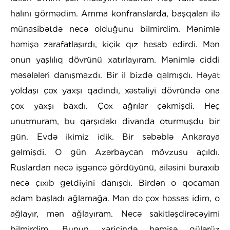
halını görmədim. Amma konfranslarda, başqaları ilə
münasibətdə necə olduğunu bilmirdim. Mənimlə
həmişə zarafatlaşırdı, kiçik qız hesab edirdi. Mən
onun yaşlılıq dövrünü xatırlayıram. Mənimlə ciddi
məsələləri danışmazdı. Bir il bizdə qalmışdı. Həyat
yoldaşı çox yaxşı qadındı, xəstəliyi dövründə ona
çox yaxşı baxdı. Çox ağrılar çəkmişdi. Heç
unutmuram, bu qarşıdakı divanda oturmuşdu bir
gün. Evdə ikimiz idik. Bir səbəblə Ankaraya
gəlmişdi. O gün Azərbaycan mövzusu açıldı.
Ruslardan necə işgəncə gördüyünü, ailəsini buraxıb
necə çıxıb getdiyini danışdı. Birdən o qocaman
adam başladı ağlamağa. Mən də çox həssas idim, o
ağlayır, mən ağlayıram. Necə sakitləşdirəcəyimi
bilmirdim. Bunun xaricində həmişə gülərüz