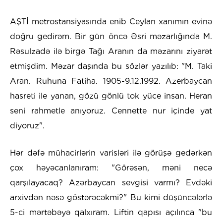
AŞTİ metrostansiyasında enib Ceylan xanımın evinə
doğru gedirəm. Bir gün öncə Əsri məzarlığında M.
Rəsulzadə ilə birgə Tağı Aranın da məzarını ziyarət
etmişdim. Məzar daşında bu sözlər yazılıb: "M. Taki
Aran. Ruhuna Fatiha. 1905-9.12.1992. Azerbaycan
hasreti ile yanan, gözü gönlü tok yüce insan. Heran
seni rahmetle anıyoruz. Cennette nur içinde yat
diyoruz".
Hər dəfə mühacirlərin varisləri ilə görüşə gedərkən
çox həyəcanlanıram: "Görəsən, məni necə
qarşılayacaq? Azərbaycan sevgisi varmı? Evdəki
arxivdən nəsə göstərəcəkmi?" Bu kimi düşüncələrlə
5-ci mərtəbəyə qalxıram. Liftin qapısı açılınca "bu