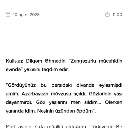
10 aprel 2025
11:00
Kulis.az Dilqəm Əhmədin "Zəngəzurlu mücahidin
evində" yazısını təqdim edir.
"Gördüyünüz bu qarşıdakı divanda əyləşmişdi
əmim. Azərbaycan mövzusu açıldı. Gözlərinin yaşı
dayanmırdı. Göz yaşlarını mən sildim... Ölərkən
yanında idim. Nəşinin üzündən öpdüm".
Mart ayının 7-də müəllifi olduğum "Türkiye'de Bir