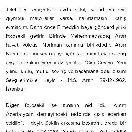
Telefonla danışarkən evdə şəkil, sənəd və sair
qiymətli materiallar varsa, hazırlamasını xahiş
etmişdim. Daha öncə Elməddin bəyə göndərdiyi iki
fotoşəkli gətirir. Birində Məhəmmədsadıq Aran
həyat yoldaşı Nəriman xanımla birlikdədir. Aran
Nəriman adını sevmədiyi üçün xanımını Leyla olaraq
çağırıb. Şəklin arxasında yazılıb: "Cici Ceylan. Yeni
yılınız kutlu, mutlu, sevinç ve başarılarla dolu olsun!
Sevgilerimizle. Leyla - M.S. Aran. 29-12-1962.
İstanbul".
Digər fotoşəkil isə atasına aid idi. "Atam
Azərbaycan dərnəyindəki tədbirdə çıxış edərkən
çəkilib", - deyir. Şəklin arxasına baxıram, orada bir
tarix yazılıb: 27.4.1963. Azərbaycanın işğal edildiyi