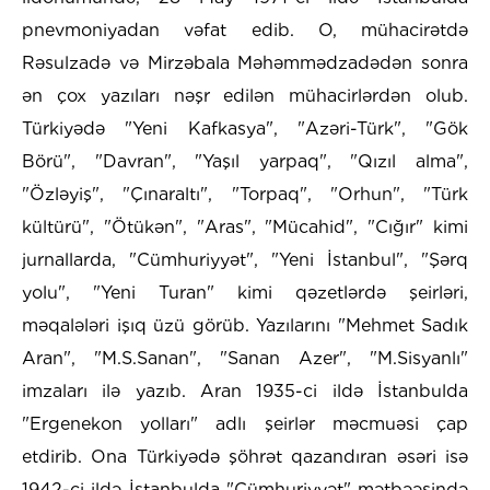
pnevmoniyadan vəfat edib. O, mühacirətdə
Rəsulzadə və Mirzəbala Məhəmmədzadədən sonra
ən çox yazıları nəşr edilən mühacirlərdən olub.
Türkiyədə "Yeni Kafkasya", "Azəri-Türk", "Gök
Börü", "Davran", "Yaşıl yarpaq", "Qızıl alma",
"Özləyiş", "Çınaraltı", "Torpaq", "Orhun", "Türk
kültürü", "Ötükən", "Aras", "Mücahid", "Cığır" kimi
jurnallarda, "Cümhuriyyət", "Yeni İstanbul", "Şərq
yolu", "Yeni Turan" kimi qəzetlərdə şeirləri,
məqalələri işıq üzü görüb. Yazılarını "Mehmet Sadık
Aran", "M.S.Sanan", "Sanan Azer", "M.Sisyanlı"
imzaları ilə yazıb. Aran 1935-ci ildə İstanbulda
"Ergenekon yolları" adlı şeirlər məcmuəsi çap
etdirib. Ona Türkiyədə şöhrət qazandıran əsəri isə
1942-ci ildə İstanbulda "Cümhuriyyət" mətbəəsində