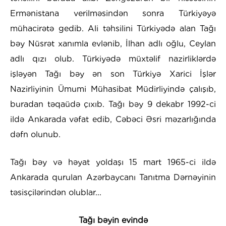
Ermənistana verilməsindən sonra Türkiyəyə
mühacirətə gedib. Ali təhsilini Türkiyədə alan Tağı
bəy Nüsrət xanımla evlənib, İlhan adlı oğlu, Ceylan
adlı qızı olub. Türkiyədə müxtəlif nazirliklərdə
işləyən Tağı bəy ən son Türkiyə Xarici İşlər
Nazirliyinin Ümumi Mühasibat Müdirliyində çalışıb,
buradan təqaüdə çıxıb. Tağı bəy 9 dekabr 1992-ci
ildə Ankarada vəfat edib, Cəbəci Əsri məzarlığında
dəfn olunub.
Tağı bəy və həyat yoldaşı 15 mart 1965-ci ildə
Ankarada qurulan Azərbaycanı Tanıtma Dərnəyinin
təsisçilərindən olublar...
Tağı bəyin evində