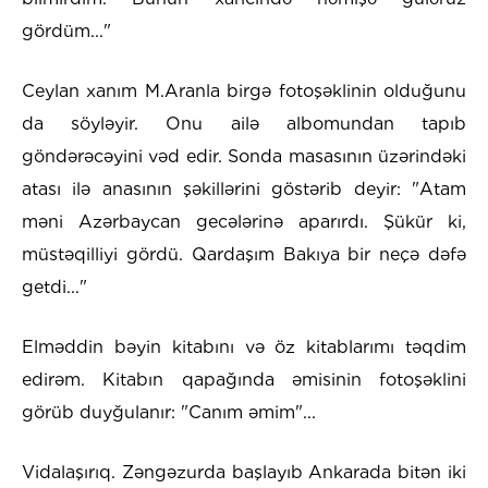
gördüm..."
Ceylan xanım M.Aranla birgə fotoşəklinin olduğunu
da söyləyir. Onu ailə albomundan tapıb
göndərəcəyini vəd edir. Sonda masasının üzərindəki
atası ilə anasının şəkillərini göstərib deyir: "Atam
məni Azərbaycan gecələrinə aparırdı. Şükür ki,
müstəqilliyi gördü. Qardaşım Bakıya bir neçə dəfə
getdi..."
Elməddin bəyin kitabını və öz kitablarımı təqdim
edirəm. Kitabın qapağında əmisinin fotoşəklini
görüb duyğulanır: "Canım əmim"...
Vidalaşırıq. Zəngəzurda başlayıb Ankarada bitən iki