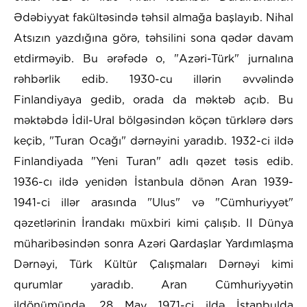
Ədəbiyyat fakültəsində təhsil almağa başlayıb. Nihal
Atsızın yazdığına görə, təhsilini sona qədər davam
etdirməyib. Bu ərəfədə o, "Azəri-Türk" jurnalına
rəhbərlik edib. 1930-cu illərin əvvəlində
Finlandiyaya gedib, orada da məktəb açıb. Bu
məktəbdə İdil-Ural bölgəsindən köçən türklərə dərs
keçib, "Turan Ocağı" dərnəyini yaradıb. 1932-ci ildə
Finlandiyada "Yeni Turan" adlı qəzet təsis edib.
1936-cı ildə yenidən İstanbula dönən Aran 1939-
1941-ci illər arasında "Ulus" və "Cümhuriyyət"
qəzetlərinin İrandakı müxbiri kimi çalışıb. II Dünya
müharibəsindən sonra Azəri Qardaşlar Yardımlaşma
Dərnəyi, Türk Kültür Çalışmaları Dərnəyi kimi
qurumlar yaradıb. Aran Cümhuriyyətin
ildönümündə, 28 May 1971-ci ildə İstanbulda