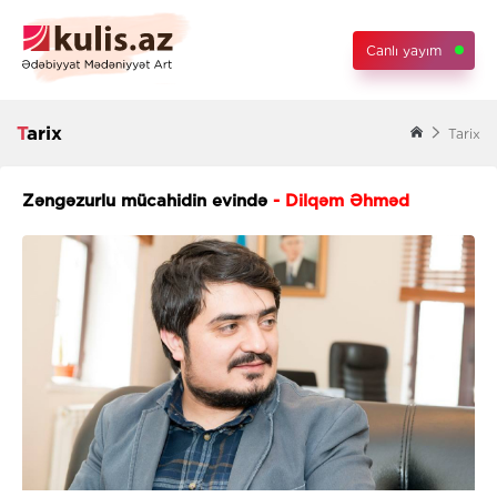
Canlı yayım
Tarix
Tarix
Zəngəzurlu mücahidin evində
- Dilqəm Əhməd