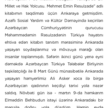
Millet ve Hak Yolcusu. Mehmet Emin Resulzade" adlı
kitabımın təqdimatı üçün Ankaraya getmişdim.
Azaflı Sosial Yardım və Kültür Dərnəyində keçirilən
Azərbaycan Cümhuriyyətinin qurucusu
Məhəmmədəmin Rəsulzadənin Türkiyə həyatını
ehtiva edən kitabın tanıtım mərasiminə Ankarada
yaşayan soydaşlarımız və mövzuya marağı olan
insanlar toplanmışdı. Səfərin ikinci günü yenə eyni
dərnəkdə Azərbaycan Türkiyə Tələbələr Birliyinin
təşkilatçılığı ilə 8 Mart Günü münasibətilə Ankarada
yaşayan həmyerlimiz Ali Asker xoca ilə birgə
Azərbaycan qadınının keçdiyi tarixi yola nəzər
saldıq. Növbəti gün isə - martın 9-da həmkarım
Elməddin Behbudun istəyi üzərinə Ankaradakı bir
mənzilə doğru yola düşdüm. Həmin evdə