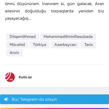
ömrü düşünürəm. İnanıram ki, gün gələcək, Aran
ailəsinin doğulduğu torpaqlarda yenidən biz
yaşayacağıq...
DilqəmƏhməd
MəhəmmədƏminRəsulzadə
Mücahid
Türkiyə
Azərbaycan
Tarix
Arxiv
Kulis.az
Bizi Telegram-da izləyin