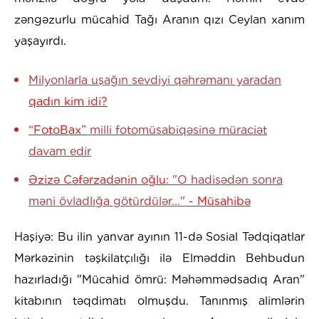
zəngəzurlu mücahid Tağı Aranın qızı Ceylan xanım
yaşayırdı.
Milyonlarla uşağın sevdiyi qəhrəmanı yaradan
qadın kim idi?
“FotoBax”
milli fotomüsabiqəsinə müraciət
davam edir
Əzizə Cəfərzadənin oğlu:
"O hadisədən sonra
məni övladlığa götürdülər..."
- Müsahibə
Haşiyə: Bu ilin yanvar ayının 11-də Sosial Tədqiqatlar
Mərkəzinin təşkilatçılığı ilə Elməddin Behbudun
hazırladığı "Mücahid ömrü: Məhəmmədsadıq Aran"
kitabının təqdimatı olmuşdu. Tanınmış alimlərin