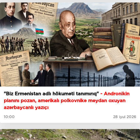
"Biz Ermənistan adlı hökuməti tanımırıq"
- Andronikin
planını pozan, amerikalı polkovnikə meydan oxuyan
azərbaycanlı yazıçı
10:00
28 iyul 2026