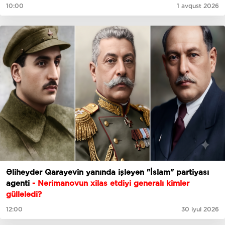
10:00
1 avqust 2026
Əliheydər Qarayevin yanında işləyən "İslam" partiyası
agenti
- Nərimanovun xilas etdiyi generalı kimlər
güllələdi?
12:00
30 iyul 2026