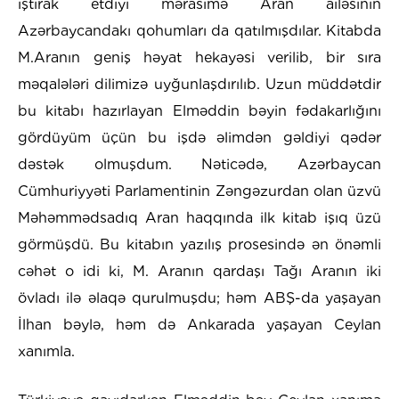
iştirak etdiyi mərasimə Aran ailəsinin
Azərbaycandakı qohumları da qatılmışdılar. Kitabda
M.Aranın geniş həyat hekayəsi verilib, bir sıra
məqalələri dilimizə uyğunlaşdırılıb. Uzun müddətdir
bu kitabı hazırlayan Elməddin bəyin fədakarlığını
gördüyüm üçün bu işdə əlimdən gəldiyi qədər
dəstək olmuşdum. Nəticədə, Azərbaycan
Cümhuriyyəti Parlamentinin Zəngəzurdan olan üzvü
Məhəmmədsadıq Aran haqqında ilk kitab işıq üzü
görmüşdü. Bu kitabın yazılış prosesində ən önəmli
cəhət o idi ki, M. Aranın qardaşı Tağı Aranın iki
övladı ilə əlaqə qurulmuşdu; həm ABŞ-da yaşayan
İlhan bəylə, həm də Ankarada yaşayan Ceylan
xanımla.