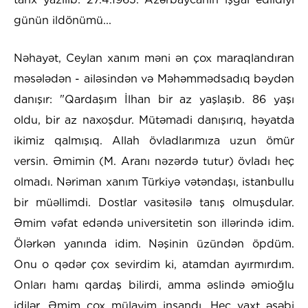
günün ildönümü...
Nəhayət, Ceylan xanım məni ən çox maraqlandıran
məsələdən - ailəsindən və Məhəmmədsadıq bəydən
danışır: "Qardaşım İlhan bir az yaşlaşıb. 86 yaşı
oldu, bir az naxoşdur. Mütəmadi danışırıq, həyatda
ikimiz qalmışıq. Allah övladlarımıza uzun ömür
versin. Əmimin (M. Aranı nəzərdə tutur) övladı heç
olmadı. Nəriman xanım Türkiyə vətəndaşı, istanbullu
bir müəllimdi. Dostlar vasitəsilə tanış olmuşdular.
Əmim vəfat edəndə universitetin son illərində idim.
Ölərkən yanında idim. Nəşinin üzündən öpdüm.
Onu o qədər çox sevirdim ki, atamdan ayırmırdım.
Onları hamı qardaş bilirdi, amma əslində əmioğlu
idilər. Əmim çox mülayim insandı. Heç vaxt əsəbi