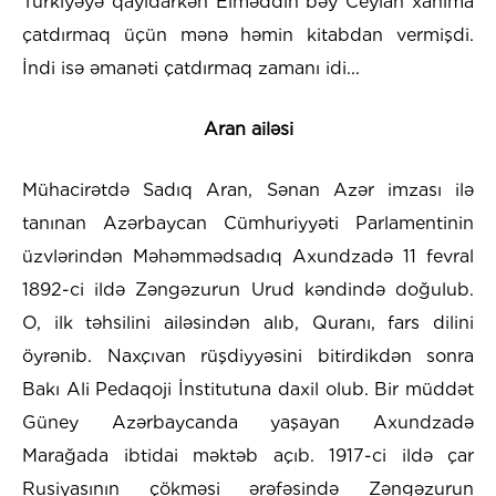
Türkiyəyə qayıdarkən Elməddin bəy Ceylan xanıma
çatdırmaq üçün mənə həmin kitabdan vermişdi.
İndi isə əmanəti çatdırmaq zamanı idi...
Aran ailəsi
Mühacirətdə Sadıq Aran, Sənan Azər imzası ilə
tanınan Azərbaycan Cümhuriyyəti Parlamentinin
üzvlərindən Məhəmmədsadıq Axundzadə 11 fevral
1892-ci ildə Zəngəzurun Urud kəndində doğulub.
O, ilk təhsilini ailəsindən alıb, Quranı, fars dilini
öyrənib. Naxçıvan rüşdiyyəsini bitirdikdən sonra
Bakı Ali Pedaqoji İnstitutuna daxil olub. Bir müddət
Güney Azərbaycanda yaşayan Axundzadə
Marağada ibtidai məktəb açıb. 1917-ci ildə çar
Rusiyasının çökməsi ərəfəsində Zəngəzurun