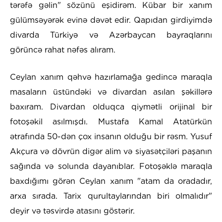
tərəfə gəlin" sözünü eşidirəm. Kübar bir xanım
gülümsəyərək evinə dəvət edir. Qapıdan girdiyimdə
divarda Türkiyə və Azərbaycan bayraqlarını
görüncə rahat nəfəs alıram.
Ceylan xanım qəhvə hazırlamağa gedincə maraqla
masaların üstündəki və divardan asılan şəkillərə
baxıram. Divardan olduqca qiymətli orijinal bir
fotoşəkil asılmışdı. Mustafa Kamal Atatürkün
ətrafında 50-dən çox insanın olduğu bir rəsm. Yusuf
Akçura və dövrün digər alim və siyasətçiləri paşanın
sağında və solunda dayanıblar. Fotoşəklə maraqla
baxdığımı görən Ceylan xanım "atam da oradadır,
arxa sırada. Tarix qurultaylarından biri olmalıdır"
deyir və təsvirdə atasını göstərir.