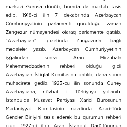
mərkəzi Gorusa dönüb, burada da məktəb təsis
edib. 1918-ci ilin 7 dekabrında Azərbaycan
Cümhuriyyətinin parlamenti qurulduğu zaman
Zəngəzur nümayəndəsi olaraq parlamentə qatılıb.
"Azərbaycan" qəzetində Zəngəzurla bağlı
məqalələr yazıb. Azərbaycan Cümhuriyyətinin
işğalından sonra Aran Mirzəbala
Məhəmmədzadənin rəhbəri olduğu gizli
Azərbaycan İstiqlal Komitəsinə qatılıb, daha sonra
mühacirətə gedib. 1923-cü ilin sonunda Güney
Azərbaycana, növbəti il Türkiyəyə yollanıb.
İstanbulda Müsavat Partiyası Xarici Bürosunun
Mədəniyyət Komitəsinin nəzdində Azəri-Türk
Gənclər Birliyini təsis edərək bu qurumun rəhbəri
olub. 1927-ci ildə Aran İstanbul Darülfünunun