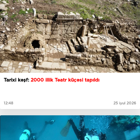
Tarixi kəşf:
2000 illik Teatr küçəsi tapıldı
12:48
25 iyul 2026