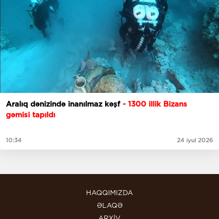
Aralıq dənizində inanılmaz kəşf
- 1300 illik Bizans
gəmisi tapıldı
10:34
24 iyul 2026
HAQQIMIZDA
ƏLAQƏ
ARXİV