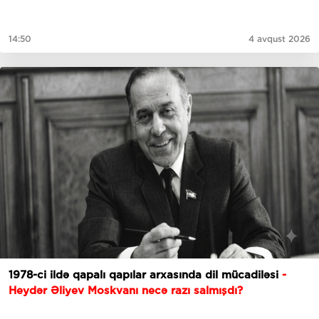
14:50
4 avqust 2026
1978-ci ildə qapalı qapılar arxasında dil mücadiləsi
-
Heydər Əliyev Moskvanı necə razı salmışdı?