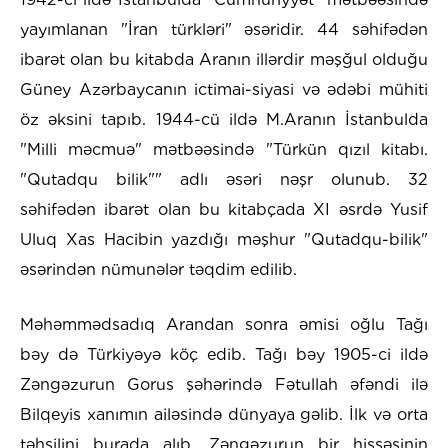
yayımlanan "İran türkləri" əsəridir. 44 səhifədən
ibarət olan bu kitabda Aranın illərdir məşğul olduğu
Güney Azərbaycanın ictimai-siyasi və ədəbi mühiti
öz əksini tapıb. 1944-cü ildə M.Aranın İstanbulda
"Milli məcmuə" mətbəəsində "Türkün qızıl kitabı.
"Qutadqu bilik"" adlı əsəri nəşr olunub. 32
səhifədən ibarət olan bu kitabçada XI əsrdə Yusif
Uluq Xas Hacibin yazdığı məşhur "Qutadqu-bilik"
əsərindən nümunələr təqdim edilib.
Məhəmmədsadıq Arandan sonra əmisi oğlu Tağı
bəy də Türkiyəyə köç edib. Tağı bəy 1905-ci ildə
Zəngəzurun Gorus şəhərində Fətullah əfəndi ilə
Bilqeyis xanımın ailəsində dünyaya gəlib. İlk və orta
təhsilini burada alıb. Zəngəzurun bir hissəsinin