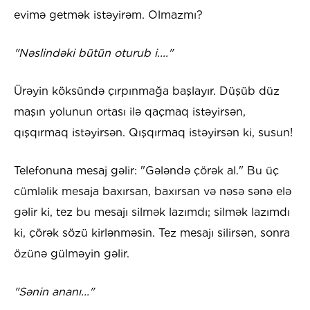
evimə getmək istəyirəm. Olmazmı?
"Nəslindəki bütün oturub i...."
Ürəyin köksündə çırpınmağa başlayır. Düşüb düz
maşın yolunun ortası ilə qaçmaq istəyirsən,
qışqırmaq istəyirsən. Qışqırmaq istəyirsən ki, susun!
Telefonuna mesaj gəlir: "Gələndə çörək al." Bu üç
cümləlik mesaja baxırsan, baxırsan və nəsə sənə elə
gəlir ki, tez bu mesajı silmək lazımdı; silmək lazımdı
ki, çörək sözü kirlənməsin. Tez mesajı silirsən, sonra
özünə gülməyin gəlir.
"Sənin ananı..."