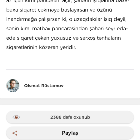
az içən kimi pəncərəni açır, şəhərin işıqlarına baxa-
baxa siqaret çəkməyə başlayırsan və özünü
inandırmağa çalışırsan ki, o uzaqdakılar işıq deyil,
sənin kimi mətbəx pəncərəsindən şəhəri seyr edə-
edə siqaret çəkən yuxusuz və sərxoş tənhaların
siqaretlərinin közərən yeridir.
Qismət Rüstəmov
2388 dəfə oxunub
Paylaş