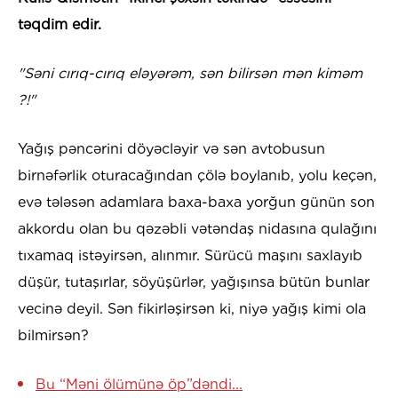
təqdim edir.
"Səni cırıq-cırıq eləyərəm, sən bilirsən mən kiməm
?!"
Yağış pəncərini döyəcləyir və sən avtobusun
birnəfərlik oturacağından çölə boylanıb, yolu keçən,
evə tələsən adamlara baxa-baxa yorğun günün son
akkordu olan bu qəzəbli vətəndaş nidasına qulağını
tıxamaq istəyirsən, alınmır. Sürücü maşını saxlayıb
düşür, tutaşırlar, söyüşürlər, yağışınsa bütün bunlar
vecinə deyil. Sən fikirləşirsən ki, niyə yağış kimi ola
bilmirsən?
Bu “Məni ölümünə öp”dəndi...