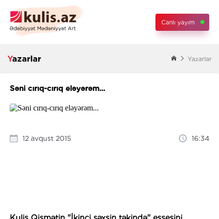
Canlı yayım
Yazarlar
Yazarlar
Səni cırıq-cırıq eləyərəm...
12 avqust 2015
16:34
Kulis Qismətin "İkinci şəxsin təkində" essesini