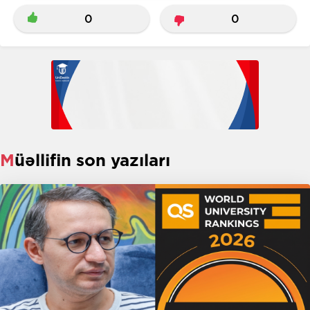
0
0
Müəllifin son yazıları