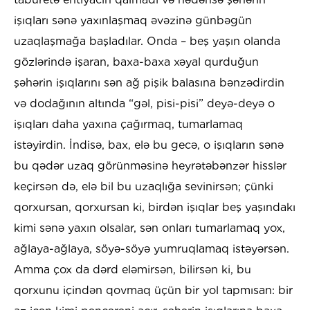
işıqları sənə yaxınlaşmaq əvəzinə günbəgün
uzaqlaşmağa başladılar. Onda – beş yaşın olanda
gözlərində işaran, baxa-baxa xəyal qurduğun
şəhərin işıqlarını sən ağ pişik balasına bənzədirdin
və dodağının altında “gəl, pisi-pisi” deyə-deyə o
işıqları daha yaxına çağırmaq, tumarlamaq
istəyirdin. İndisə, bax, elə bu gecə, o işıqların sənə
bu qədər uzaq görünməsinə heyrətəbənzər hisslər
keçirsən də, elə bil bu uzaqlığa sevinirsən; çünki
qorxursan, qorxursan ki, birdən işıqlar beş yaşındakı
kimi sənə yaxın olsalar, sən onları tumarlamaq yox,
ağlaya-ağlaya, söyə-söyə yumruqlamaq istəyərsən.
Amma çox da dərd eləmirsən, bilirsən ki, bu
qorxunu içindən qovmaq üçün bir yol tapmısan: bir