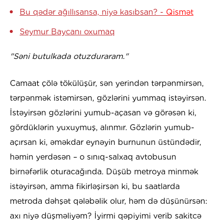
Bu qədər ağıllısansa, niyə kasıbsan? -
Qismət
Seymur Baycanı oxumaq
"Səni butulkada otuzduraram."
Camaat çölə tökülüşür, sən yerindən tərpənmirsən,
tərpənmək istəmirsən, gözlərini yummaq istəyirsən.
İstəyirsən gözlərini yumub-açasan və görəsən ki,
gördüklərin yuxuymuş, alınmır. Gözlərin yumub-
açırsan ki, əməkdar eynəyin burnunun üstündədir,
həmin yerdəsən – o sınıq-salxaq avtobusun
birnəfərlik oturacağında. Düşüb metroya minmək
istəyirsən, amma fikirləşirsən ki, bu saatlarda
metroda dəhşət qələbəlik olur, həm də düşünürsən:
axı niyə düşməliyəm? İyirmi qəpiyimi verib sakitcə