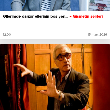
Əllərimdə darıxır əllərinin boş yeri…
– Qismətin şeirləri
12:00
15 mart 2026