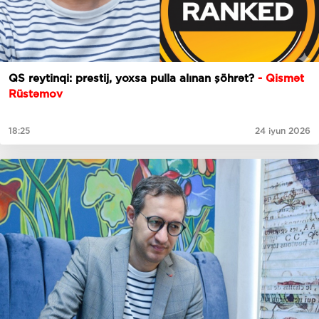
QS reytinqi: prestij, yoxsa pulla alınan şöhrət?
- Qismət
Rüstəmov
18:25
24 iyun 2026