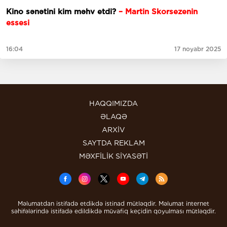
Kino sənətini kim məhv etdi?
– Martin Skorsezenin
essesi
16:04
17 noyabr 2025
HAQQIMIZDA
ƏLAQƏ
ARXİV
SAYTDA REKLAM
MƏXFİLİK SİYASƏTİ
Məlumatdan istifadə etdikdə istinad mütləqdir. Məlumat internet
səhifələrində istifadə edildikdə müvafiq keçidin qoyulması mütləqdir.