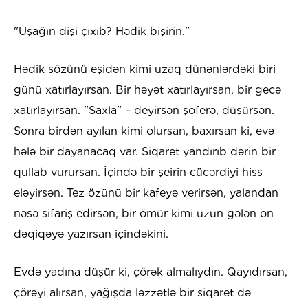
"Uşağın dişi çıxıb? Hədik bişirin."
Hədik sözünü eşidən kimi uzaq dünənlərdəki biri
günü xatırlayırsan. Bir həyət xatırlayırsan, bir gecə
xatırlayırsan. "Saxla" – deyirsən şoferə, düşürsən.
Sonra birdən ayılan kimi olursan, baxırsan ki, evə
hələ bir dayanacaq var. Siqaret yandırıb dərin bir
qullab vurursan. İçində bir şeirin cücərdiyi hiss
eləyirsən. Tez özünü bir kafeyə verirsən, yalandan
nəsə sifariş edirsən, bir ömür kimi uzun gələn on
dəqiqəyə yazırsan içindəkini.
Evdə yadına düşür ki, çörək almalıydın. Qayıdırsan,
çörəyi alırsan, yağışda ləzzətlə bir siqaret də