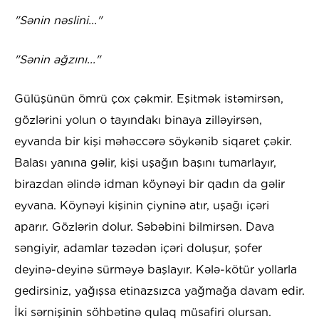
"Sənin nəslini..."
"Sənin ağzını..."
Gülüşünün ömrü çox çəkmir. Eşitmək istəmirsən,
gözlərini yolun o tayındakı binaya zilləyirsən,
eyvanda bir kişi məhəccərə söykənib siqaret çəkir.
Balası yanına gəlir, kişi uşağın başını tumarlayır,
birazdan əlində idman köynəyi bir qadın da gəlir
eyvana. Köynəyi kişinin çiyninə atır, uşağı içəri
aparır. Gözlərin dolur. Səbəbini bilmirsən. Dava
səngiyir, adamlar təzədən içəri doluşur, şofer
deyinə-deyinə sürməyə başlayır. Kələ-kötür yollarla
gedirsiniz, yağışsa etinazsızca yağmağa davam edir.
İki sərnişinin söhbətinə qulaq müsafiri olursan.