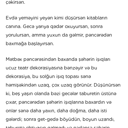
çəkirsən.
Evdə yeməyini yeyən kimi düşürsən kitabların
canına. Gecə yarıya qədər oxuyursan, sonra
yorulursan, amma yuxun da gəlmir, pəncərədən
baxmağa başlayırsan.
Mətbəx pəncərəsindən baxanda şəhərin işıqları
ucuz teatr dekorasiyasına bənzəyir və bu
dekorasiya, bu solğun işıq topası sənə
həmişəkindən uzaq, çox uzaq görünür. Düşünürsən
ki, beş yaşın olanda bəzi gecələr taburetin üstünə
çıxar, pəncərədən şəhərin işıqlarına baxardın və
onlar sənə daha yaxın, daha doğma, daha isti
gələrdi; sonra get-gedə böyüdün, boyun uzandı,
taburetə ehtiyacın qalmadı və nədənsə şəhərin