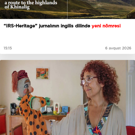
“IRS-Heritage” jurnalının ingilis dilində
yeni nömrəsi
15:15
6 avqust 2026