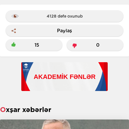
4128 dəfə oxunub
Paylaş
15
0
Oxşar xəbərlər