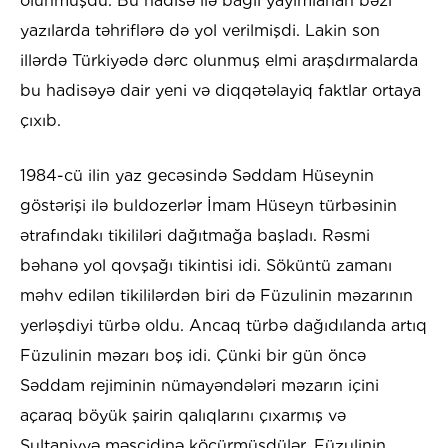
olunmuşdu. Bu hadisə ilə bağlı yayımlanan bəzi
yazılarda təhriflərə də yol verilmişdi. Lakin son
illərdə Türkiyədə dərc olunmuş elmi araşdırmalarda
bu hadisəyə dair yeni və diqqətəlayiq faktlar ortaya
çıxıb.
1984-cü ilin yaz gecəsində Səddam Hüseynin
göstərişi ilə buldozerlər İmam Hüseyn türbəsinin
ətrafındakı tikililəri dağıtmağa başladı. Rəsmi
bəhanə yol qovşağı tikintisi idi. Söküntü zamanı
məhv edilən tikililərdən biri də Füzulinin məzarının
yerləşdiyi türbə oldu. Ancaq türbə dağıdılanda artıq
Füzulinin məzarı boş idi. Çünki bir gün öncə
Səddam rejiminin nümayəndələri məzarın içini
açaraq böyük şairin qalıqlarını çıxarmış və
Sultaniyyə məscidinə köçürmüşdülər. Füzulinin