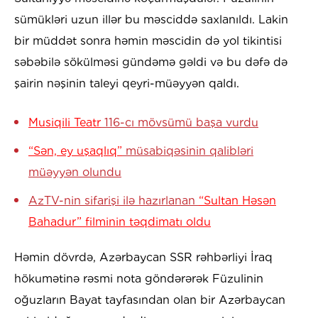
sümükləri uzun illər bu məsciddə saxlanıldı. Lakin
bir müddət sonra həmin məscidin də yol tikintisi
səbəbilə sökülməsi gündəmə gəldi və bu dəfə də
şairin nəşinin taleyi qeyri-müəyyən qaldı.
Musiqili Teatr
116-cı mövsümü başa vurdu
“Sən, ey uşaqlıq”
müsabiqəsinin qalibləri
müəyyən olundu
AzTV-nin sifarişi ilə hazırlanan
“Sultan Həsən
Bahadur” filminin təqdimatı oldu
Həmin dövrdə, Azərbaycan SSR rəhbərliyi İraq
hökumətinə rəsmi nota göndərərək Füzulinin
oğuzların Bayat tayfasından olan bir Azərbaycan