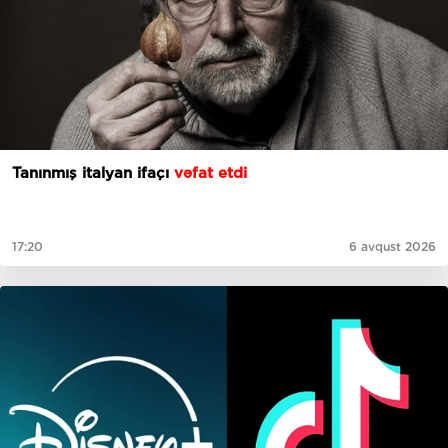
Tanınmış italyan ifaçı
vəfat etdi
17:20
6 avqust 2026