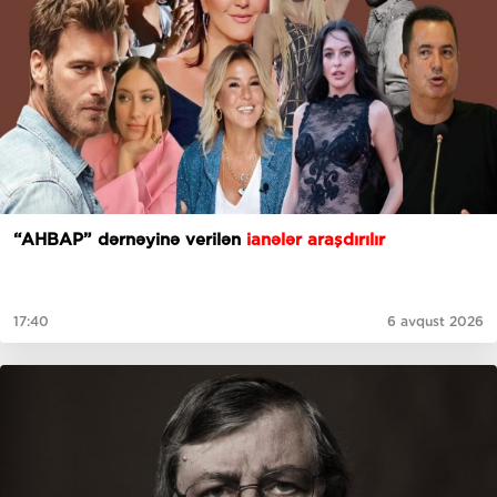
“AHBAP” dərnəyinə verilən
ianələr araşdırılır
17:40
6 avqust 2026