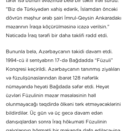
tərəf isə bunun əvəzində belə bir təklif irəli sürdü:
"Biz də Türkiyədən xahiş edərik, İslamdan öncəki
dövrün məşhur ərəb şairi İmrul-Qeysin Ankaradakı
məzarının İraqa köçürülməsinə icazə verilsin."
Nəticədə İraq tərəfi bir daha təklifi rədd etdi.
Bununla belə, Azərbaycanın təkidi davam etdi.
1994-cü il sentyabrın 17-də Bağdadda “Füzuli”
Konqresi keçirildi. Azərbaycanın tanınmış ziyalıları
və füzulişünaslarından ibarət 128 nəfərlik
nümayəndə heyəti Bağdada səfər etdi. Heyət
üzvləri Füzulinin məzar məsələsinin həll
olunmayacağı təqdirdə ölkəni tərk etməyəcəklərini
bildirdilər. Üç gün və üç gecə davam edən
danışıqlardan sonra İraq hökuməti Füzulinin
qalıqlarının hörmətli bir məkanda dəfn ediləcəyinə