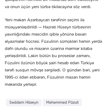
və onun üçün yeni türbə tikiləcəyinə söz verdi.
Yeni məkan Azərbaycan tərəfinin seçimi ilə
müəyyənləşdirildi — Həzrəti Hüseyn türbəsinin
yaxınlığındakı məscidin qiblə yönünə baxan
əlyazmalar hücrəsi. Füzulinin sümükləri həmin yerdə
dəfn olundu və məzarın üzərinə mərmər kitabə
yerləşdirildi. Lakin bütün bu proseslər zamanı,
Füzulini özünün böyük şairi hesab edən Türkiyə
tərəfi susqun mövqe sərgilədi. O gündən bəri, yəni
1995-ci ildən etibarən, Füzulinin məzarı həmin
məkanda yerləşir.
Səddam Hüseyn
Məhəmməd Füzuli