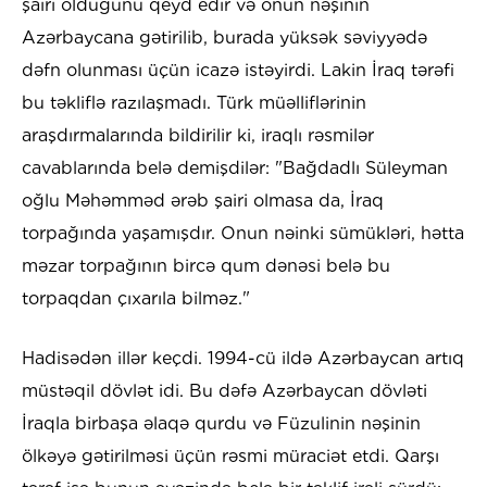
şairi olduğunu qeyd edir və onun nəşinin
Azərbaycana gətirilib, burada yüksək səviyyədə
dəfn olunması üçün icazə istəyirdi. Lakin İraq tərəfi
bu təkliflə razılaşmadı. Türk müəlliflərinin
araşdırmalarında bildirilir ki, iraqlı rəsmilər
cavablarında belə demişdilər: "Bağdadlı Süleyman
oğlu Məhəmməd ərəb şairi olmasa da, İraq
torpağında yaşamışdır. Onun nəinki sümükləri, hətta
məzar torpağının bircə qum dənəsi belə bu
torpaqdan çıxarıla bilməz."
Hadisədən illər keçdi. 1994-cü ildə Azərbaycan artıq
müstəqil dövlət idi. Bu dəfə Azərbaycan dövləti
İraqla birbaşa əlaqə qurdu və Füzulinin nəşinin
ölkəyə gətirilməsi üçün rəsmi müraciət etdi. Qarşı