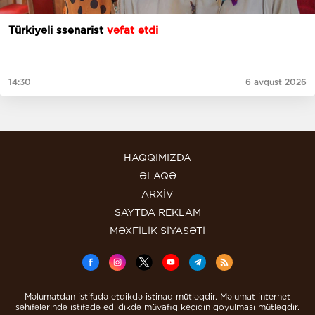
Türkiyəli ssenarist
vəfat etdi
14:30
6 avqust 2026
HAQQIMIZDA
ƏLAQƏ
ARXİV
SAYTDA REKLAM
MƏXFİLİK SİYASƏTİ
Məlumatdan istifadə etdikdə istinad mütləqdir. Məlumat internet
səhifələrində istifadə edildikdə müvafiq keçidin qoyulması mütləqdir.