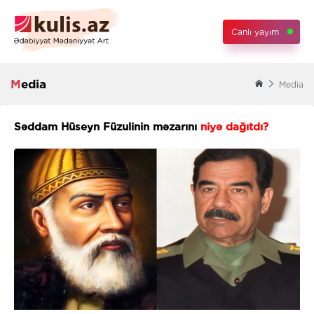
Canlı yayım
Media
Media
Səddam Hüseyn Füzulinin məzarını
niyə dağıtdı?