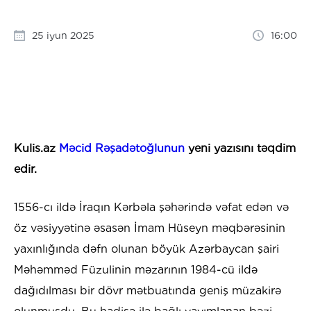
25 iyun 2025
16:00
Kulis.az
Məcid Rəşadətoğlunun
yeni yazısını təqdim
edir.
1556-cı ildə İraqın Kərbəla şəhərində vəfat edən və
öz vəsiyyətinə əsasən İmam Hüseyn məqbərəsinin
yaxınlığında dəfn olunan böyük Azərbaycan şairi
Məhəmməd Füzulinin məzarının 1984-cü ildə
dağıdılması bir dövr mətbuatında geniş müzakirə