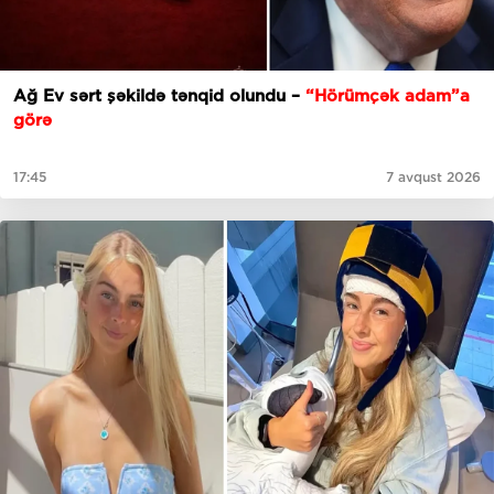
Ağ Ev sərt şəkildə tənqid olundu –
“Hörümçək adam”a
görə
17:45
7 avqust 2026