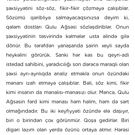
şəxsiyyətini söz-söz, fikir-fikir çözməyə çalışıblar.
Sözümü qəribliyə salmayacaqsınızsa deyim ki,
qələm dostları Qulu Ağsəsi sözləşdiriblər. Onun
şəxsiyyətinin təsvirində kəlmələr usta əlində gilə
dönür. Bu tərəfdən yanaşanda şairin xeyli sayda
heykəlini görürük. Sanki hər kəs bu qeyri-adi
istedad sahibini, yaradıcılığı son dərəcə maraqlı olan
şəxsi ayrı-ayrılıqda analiz etməklə onun özündəki
mənanı izah etməyə çalışıblar. Bəli, söz kimi, fikir
kimi insanın da mənalısı-mənasızı olur. Məncə, Qulu
Ağsəsin fərd kimi mənası həm həlim, həm də sərt
olmağındadır. Bu iki keyfiyyəti özündə elə daşıyır,
biri o birindən çox görünmür. Qoşa gedirlər. Biri
digəri lazım olan yerdə özünü ortaya atmır. Hərəsi