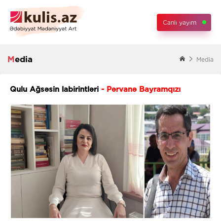
Canlı yayım
Media
Media
Qulu Ağsəsin labirintləri
- Pərvanə Bayramqızı