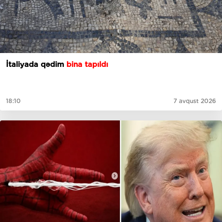
İtaliyada qədim
bina tapıldı
18:10
7 avqust 2026