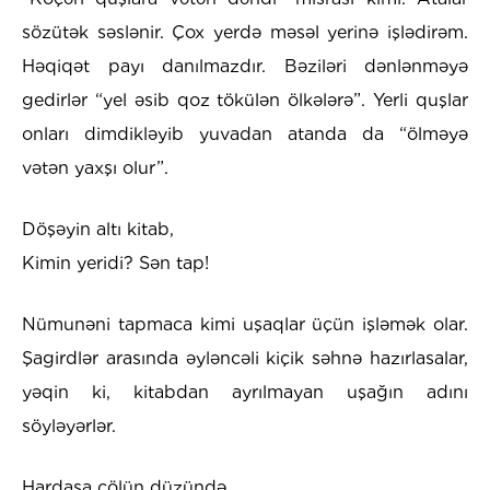
sözütək səslənir. Çox yerdə məsəl yerinə işlədirəm.
Həqiqət payı danılmazdır. Bəziləri dənlənməyə
gedirlər “yel əsib qoz tökülən ölkələrə”. Yerli quşlar
onları dimdikləyib yuvadan atanda da “ölməyə
vətən yaxşı olur”.
Döşəyin altı kitab,
Kimin yeridi? Sən tap!
Nümunəni tapmaca kimi uşaqlar üçün işləmək olar.
Şagirdlər arasında əyləncəli kiçik səhnə hazırlasalar,
yəqin ki, kitabdan ayrılmayan uşağın adını
söyləyərlər.
Hardasa çölün düzündə