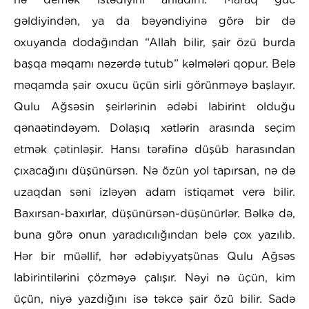
gəldiyindən, ya da bəyəndiyinə görə bir də
oxuyanda dodağından “Allah bilir, şair özü burda
başqa məqamı nəzərdə tutub” kəlmələri qopur. Belə
məqamda şair oxucu üçün sirli görünməyə başlayır.
Qulu Ağsəsin şeirlərinin ədəbi labirint olduğu
qənaətindəyəm. Dolaşıq xətlərin arasında seçim
etmək çətinləşir. Hansı tərəfinə düşüb harasından
çıxacağını düşünürsən. Nə özün yol tapırsan, nə də
uzaqdan səni izləyən adam istiqamət verə bilir.
Baxırsan-baxırlar, düşünürsən-düşünürlər. Bəlkə də,
buna görə onun yaradıcılığından belə çox yazılıb.
Hər bir müəllif, hər ədəbiyyatşünas Qulu Ağsəs
labirintilərini çözməyə çalışır. Nəyi nə üçün, kim
üçün, niyə yazdığını isə təkcə şair özü bilir. Sadə