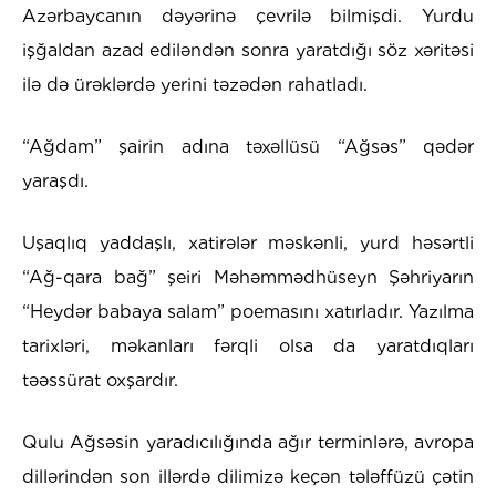
Azərbaycanın dəyərinə çevrilə bilmişdi. Yurdu
işğaldan azad ediləndən sonra yaratdığı söz xəritəsi
ilə də ürəklərdə yerini təzədən rahatladı.
“Ağdam” şairin adına təxəllüsü “Ağsəs” qədər
yaraşdı.
Uşaqlıq yaddaşlı, xatirələr məskənli, yurd həsərtli
“Ağ-qara bağ” şeiri Məhəmmədhüseyn Şəhriyarın
“Heydər babaya salam” poemasını xatırladır. Yazılma
tarixləri, məkanları fərqli olsa da yaratdıqları
təəssürat oxşardır.
Qulu Ağsəsin yaradıcılığında ağır terminlərə, avropa
dillərindən son illərdə dilimizə keçən tələffüzü çətin