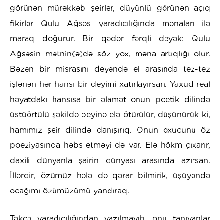
görünən mürəkkəb şeirlər, düyünlü görünən açıq
fikirlər Qulu Ağsəs yaradıcılığında mənaları ilə
maraq doğurur. Bir qədər fərqli deyək: Qulu
Ağsəsin mətnin(ə)də söz yox, məna artıqlığı olur.
Bəzən bir misrasını deyəndə el arasında tez-tez
işlənən hər hansı bir deyimi xatırlayırsan. Yaxud real
həyatdakı hansısa bir əlamət onun poetik dilində
üstüörtülü şəkildə beyinə elə ötürülür, düşünürük ki,
hamımız şeir dilində danışırıq. Onun oxucunu öz
poeziyasında həbs etməyi də var. Elə hökm çıxarır,
daxili dünyanla şairin dünyası arasında azırsan.
İllərdir, özümüz hələ də qərar bilmirik, üşüyəndə
ocağımı özümüzümü yandıraq.
Təkcə yaradıcılığından yazılmayıb, onu tanıyanlar