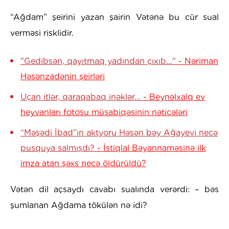
“Ağdam” şeirini yazan şairin Vətənə bu cür sual
verməsi risklidir.
"Gedibsәn, qayıtmaq yadından çıxıb..."
- Nəriman
Həsənzadənin şeirləri
Uçan itlər, qaraqabaq inəklər...
- Beynəlxalq ev
heyvanları fotosu müsabiqəsinin nəticələri
“Məşədi İbad”ın aktyoru Həsən bəy Ağayevi necə
pusquya salmışdı?
- İstiqlal Bəyannaməsinə ilk
imza atan şəxs necə öldürüldü?
Vətən dil açsaydı cavabı sualında verərdi: – bəs
şumlanan Ağdama tökülən nə idi?