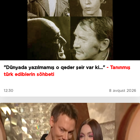
"Dünyada yazılmamış o qədər şeir var ki..."
- Tanınmış
türk ədiblərin söhbəti
12:30
8 avqust 2026