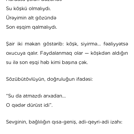
Su köşkü olmalıydı.
Ürəyimin alt gözündə
Son eşqim qalmalıydı.
Şair iki məkan göstərib: köşk, siyirmə... fəaliyyətsə
oxucuya qalır. Faydalanmaq olar — köşkdən aldığın
su ilə son eşqi həb kimi başına çək.
Sözübütövlüyün, doğruluğun ifadəsi:
“Su da atmazdı arxadan...
O qədər dürüst idi”.
Sevginin, bağlılığın qısa-geniş, adi-qeyri-adi izahı: