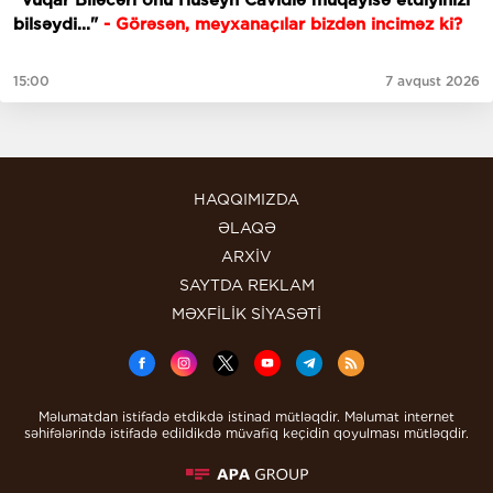
"Vüqar Biləcəri onu Hüseyn Cavidlə müqayisə etdiyinizi
bilsəydi..."
- Görəsən, meyxanaçılar bizdən inciməz ki?
15:00
7 avqust 2026
HAQQIMIZDA
ƏLAQƏ
ARXİV
SAYTDA REKLAM
MƏXFİLİK SİYASƏTİ
Məlumatdan istifadə etdikdə istinad mütləqdir. Məlumat internet
səhifələrində istifadə edildikdə müvafiq keçidin qoyulması mütləqdir.