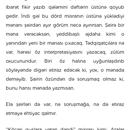
ibarət fikir yazıb qələmini dəftərin üstünə qoyub
gedir. İndi gəl bu dörd misranın üstünə yüklədiyi
mənanı şeirdən ayır görüm necə ayırırsan. Şeirə bir
məna verəcəksən, yeddibaşlı əjdaha kimi o
yanından yeni bir mənası çıxacaq. Tədqiqatçılara nə
var, hərəsi öz interpretasiyasını yazacaq, zülüm
oxucunundur. Biri öz halına uyğunlaşdırıb
söyləyəndə digəri etiraz edəcək ki, yox, o mənada
deməyib. Şairin özündən də soruşmaq olmaz ki,
bunu hansı mənada yazmısan.
Elə şeirləri də var, nə soruşmağa, nə də etiraz
etməyə ehtiyac qalmır.
“Köçəri quşlara vətən dəndi” misrası kimi. Atalar