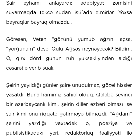
Şair eyhamı anlayardı; ədəbiyyat zəmisini
suvarmaqda təkcə sudan istifadə etmirlər. Yoxsa
bayraqlar bayraq olmazdı...
Görəsən, Vətən “gözünü yumub ağzını açsa,
“yorğunam” desə, Qulu Ağsəs neynəyəcək? Bildim.
O, qırx dörd günün ruh yüksəkliyindən aldığı
cəsarətlə verib sualı.
Şeirin yayıldığı günlər şairə unudulmaz, gözəl hisslər
yaşatdı. Buna hamımız şahid olduq. Qələbə sevinci
bir azərbaycanlı kimi, şeirin dillər əzbəri olması isə
şair kimi onu riqqətə gətirməyə bilməzdi. “Ağdam”
şeirini yazdığı vaxtadək o, poeziya və
publisistikadakı yeri, redaktorluq fəaliyyəti ilə