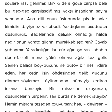
sözlərə rast gəlinmir. Bir-iki dəfə gözə çarpsa belə
bu gec-gec qarşılaşdığımız yaxşı insanların sayını
xatırladar. Ana dili onun üslubunda pis insanlar
kimidir: dəyişməz və əbədi. Yazdıqlarını oxuduqca
düşünürük; ifadələrində qəlizlik olmadığı halda
nədir onun yaratdıqllarını mürəkkəbləşdirən? Cavab
yubanmır. Yaradıcılığını bu cür ağırlaşdıran səbəbin
dərin-fəlsəfi məna yükü olması ağıla tez gəlir.
Şeirləri balaca boy-buxunu ilə bütöv bir nəsli idarə
edən, hər çətin işin öhdəsindən gəlib gücünü
dinməz-söyləməz, öyünmədən nümayiş etdirən
insana bənzəyir. Bir misrasını oxuyursan,
düşüncələrin tərpənir: şair burda nə demək istəyib?
Həmin misranı təzədən oxuyursan: həə, – deyirsən –
nə demək istədiyini anladım. Maraq güc