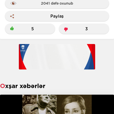
2041 dəfə oxunub
Paylaş
5
3
Oxşar xəbərlər