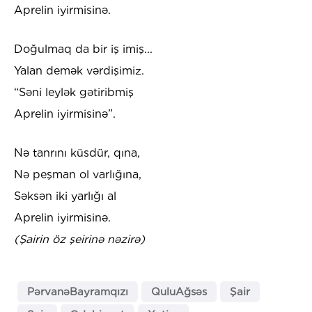
Aprelin iyirmisinə.
Doğulmaq da bir iş imiş...
Yalan demək vərdişimiz.
“Səni leylək gətiribmiş
Aprelin iyirmisinə”.
Nə tanrını küsdür, qına,
Nə peşman ol varlığına,
Səksən iki yarlığı al
Aprelin iyirmisinə.
(Şairin öz şeirinə nəzirə)
PərvanəBayramqızı
QuluAğsəs
Şair