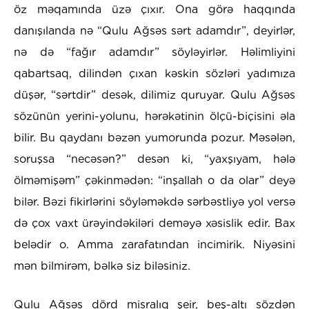
öz məqamında üzə çıxır. Ona görə haqqında
danışılanda nə “Qulu Ağsəs sərt adamdır”, deyirlər,
nə də “fağır adamdır” söyləyirlər. Həlimliyini
qabartsaq, dilindən çıxan kəskin sözləri yadımıza
düşər, “sərtdir” desək, dilimiz quruyar. Qulu Ağsəs
sözünün yerini-yolunu, hərəkətinin ölçü-biçisini əla
bilir. Bu qaydanı bəzən yumorunda pozur. Məsələn,
soruşsa “necəsən?” desən ki, “yaxşıyam, hələ
ölməmişəm” çəkinmədən: “inşallah o da olar” deyə
bilər. Bəzi fikirlərini söyləməkdə sərbəstliyə yol versə
də çox vaxt ürəyindəkiləri deməyə xəsislik edir. Bax
belədir o. Amma zarafatından incimirik. Niyəsini
mən bilmirəm, bəlkə siz biləsiniz.
Qulu Ağsəs dörd misralıq şeir, beş-altı sözdən