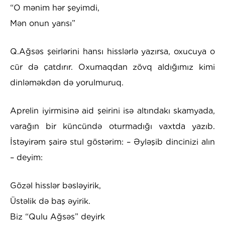
“O mənim hər şeyimdi,
Mən onun yarısı”
Q.Ağsəs şeirlərini hansı hisslərlə yazırsa, oxucuya o
cür də çatdırır. Oxumaqdan zövq aldığımız kimi
dinləməkdən də yorulmuruq.
Aprelin iyirmisinə aid şeirini isə altındakı skamyada,
varağın bir küncündə oturmadığı vaxtda yazıb.
İstəyirəm şairə stul göstərim: – Əyləşib dincinizi alın
– deyim:
Gözəl hisslər bəsləyirik,
Üstəlik də baş əyirik.
Biz “Qulu Ağsəs” deyirk