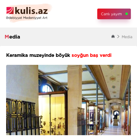
Canlı yayım
Media
Media
Keramika muzeyində böyük
soyğun baş verdi