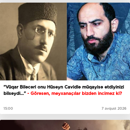
"Vüqar Biləcəri onu Hüseyn Cavidlə müqayisə etdiyinizi
bilsəydi..."
- Görəsən, meyxanaçılar bizdən inciməz ki?
15:00
7 avqust 2026