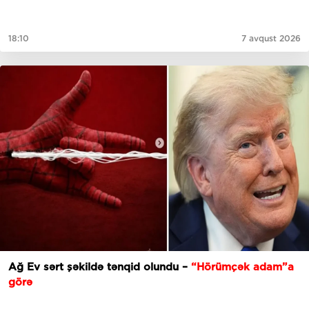
18:10
7 avqust 2026
Ağ Ev sərt şəkildə tənqid olundu –
“Hörümçək adam”a
görə