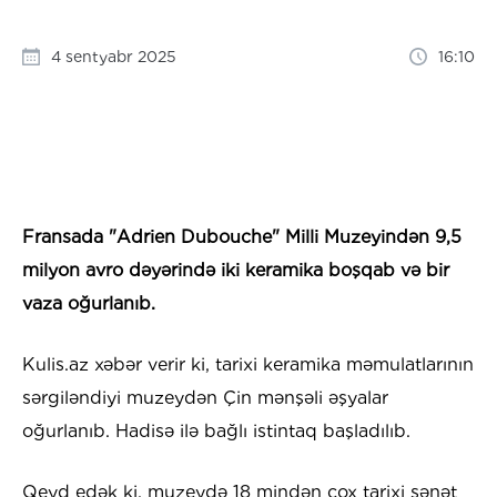
4 sentyabr 2025
16:10
Fransada "Adrien Dubouche" Milli Muzeyindən 9,5
milyon avro dəyərində iki keramika boşqab və bir
vaza oğurlanıb.
Kulis.az xəbər verir ki, tarixi keramika məmulatlarının
sərgiləndiyi muzeydən Çin mənşəli əşyalar
oğurlanıb. Hadisə ilə bağlı istintaq başladılıb.
Qeyd edək ki, muzeydə 18 mindən çox tarixi sənət