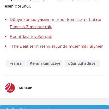
əsəri qorunur.
Dünya komediyasının məşhur komissarı
- Lui de
Fünesin 3 məşhur rolu
Bonni Tayler
vəfat etdi
"The Beatles"in rəsmi saytında
müəmmalı taymer
Fransa
Keramikamuzeyi
oğurluqhadisəsi
Kulis.az