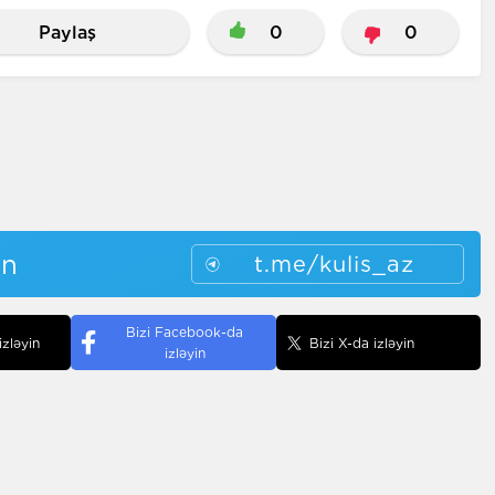
Paylaş
0
0
in
t.me/kulis_az
Bizi Facebook-da
izləyin
Bizi X-da izləyin
izləyin