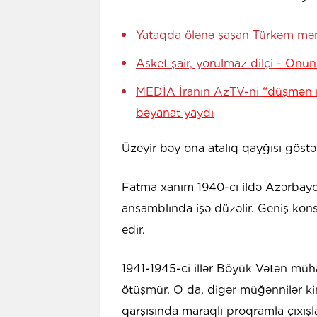
Yataqda ölənə şaşan Türkəm m
Asket şair, yorulmaz dilçi
- Onun 
MEDİA İranın AzTV-ni
“düşmən 
bəyanat yaydı
Üzeyir bəy ona atalıq qayğısı göstər
Fatma xanım 1940-cı ildə Azərbayca
ansamblında işə düzəlir. Geniş konse
edir.
1941-1945-ci illər Böyük Vətən müh
ötüşmür. O da, digər müğənnilər kim
qarşısında maraqlı proqramla çıxışla