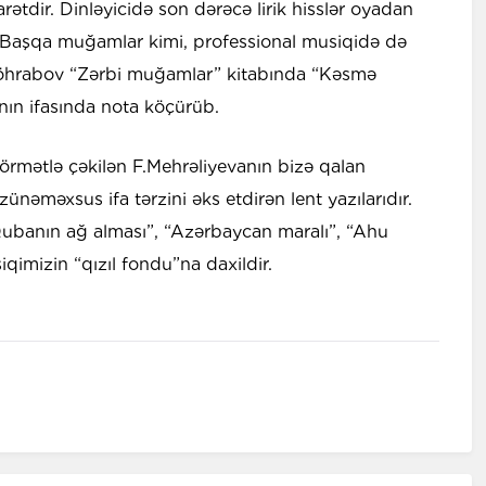
rətdir. Dinləyicidə son dərəcə lirik hisslər oyadan
ir. Başqa muğamlar kimi, professional musiqidə də
Zöhrabov “Zərbi muğamlar” kitabında “Kəsmə
ın ifasında nota köçürüb.
örmətlə çəkilən F.Mehrəliyevanın bizə qalan
ünəməxsus ifa tərzini əks etdirən lent yazılarıdır.
Qubanın ağ alması”, “Azərbaycan maralı”, “Ahu
iqimizin “qızıl fondu”na daxildir.