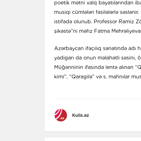
poetik mətni xalq bayatılarından iba
musiqi cümlələri fasilələrlə səslən
istifadə olunub. Professor Ramiz 
şikəstə”ni məhz Fatma Mehrəliyevan
Azərbaycan ifaçılıq sənətində adı h
yadigarı da onun məlahətli səsini, öz
Müğənninin ifasında lentə alınan “
kimi”, “Qaragilə” və s. mahnılar mus
Kulis.az