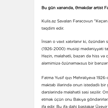
Bu gün xanəndə, Əməkdar artist F
Kulis.az Savalan Fərəcovun "Keçən
təqdim edir.
İnsan o vaxt xatırlanır ki, özündən
(1926-2000) musiqi mədəniyyəti ta
Həzin, məlahətli, bəzən də hiss və 
aləmimizə özünəməxsus bir bənzərsi
Fatma Yusif qızı Mehrəliyeva 1926-
məktəb illərində onun istedadlı bi
dərslərində məlahətli səsi sezilir. O
etmək üçün onu Bakıya göndərirlər.
ifa edir. Bu ifa dahi bəstəkar Üzeyir