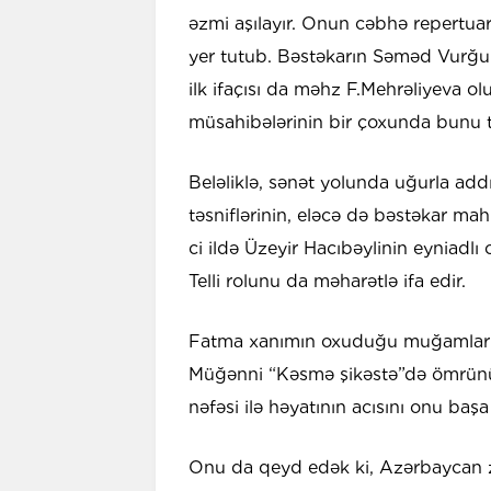
əzmi aşılayır. Onun cəbhə repertuar
yer tutub. Bəstəkarın Səməd Vurğun
ilk ifaçısı da məhz F.Mehrəliyeva ol
müsahibələrinin bir çoxunda bunu t
Beləliklə, sənət yolunda uğurla ad
təsniflərinin, eləcə də bəstəkar mahn
ci ildə Üzeyir Hacıbəylinin eyniadlı
Telli rolunu da məharətlə ifa edir.
Fatma xanımın oxuduğu muğamlar ar
Müğənni “Kəsmə şikəstə”də ömrünün
nəfəsi ilə həyatının acısını onu baş
Onu da qeyd edək ki, Azərbaycan 