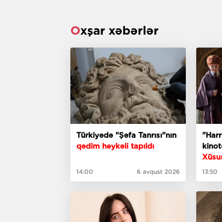
Oxşar xəbərlər
Türkiyədə "Şəfa Tanrısı"nın
"Harr
qədim heykəli tapıldı
kinot
Xüsu
14:00
6 avqust 2026
13:50