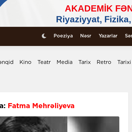
Poeziya
Nəsr
Yazarlar
Sə
ənqid
Kino
Teatr
Media
Tarix
Retro
Tarix
a:
Fatma Mehrəliyeva