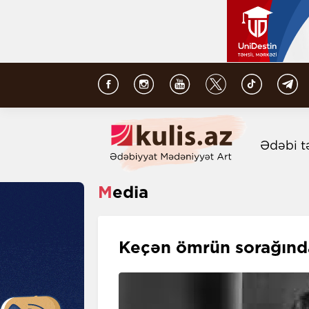
Ədəbi t
Media
Keçən ömrün sorağınd