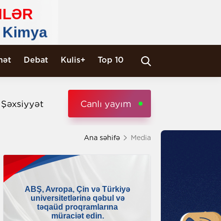
nət
Debat
Kulis+
Top 10
i Şəxsiyyət
Canlı yayım
Ana səhifə
Media