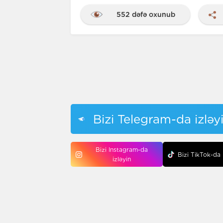
552 dəfə oxunub
Bizi Telegram-da izləy
Bizi Instagram-da
Bizi TikTok-da 
izləyin