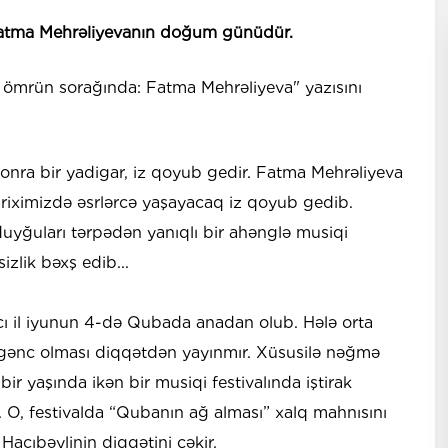
atma Mehrəliyevanın doğum günüdür.
 ömrün sorağında: Fatma Mehrəliyeva" yazısını
 sonra bir yadigar, iz qoyub gedir. Fatma Mehrəliyeva
riximizdə əsrlərcə yaşayacaq iz qoyub gedib.
duyğuları tərpədən yanıqlı bir ahənglə musiqi
zlik bəxş edib...
cı il iyunun 4-də Qubada anadan olub. Hələ orta
r gənc olması diqqətdən yayınmır. Xüsusilə nəğmə
nbir yaşında ikən bir musiqi festivalında iştirak
 O, festivalda “Qubanın ağ alması” xalq mahnısını
 Hacıbəylinin diqqətini çəkir.