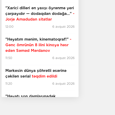
"Xarici dilləri ən yaxşı öyrənmə yeri
çarpayıdır — dodaqdan dodağa..."
-
Jorje Amadudan sitatlar
12:00
6 avqust 2026
"Həyatım mənim, kinematoqraf!"
-
Gənc ömrünün 8 ilini kinoya həsr
edən Səməd Mərdanov
11:50
6 avqust 2026
Markesin dünya şöhrətli əsərinə
çəkilən serial
təqdim edildi
11:20
6 avqust 2026
"Həyatı son damlasınadək
içəcəyəm..."
- İngilis şairdən sitatlar
11:00
6 avqust 2026