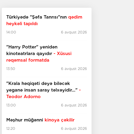
Türkiyədə "Şəfa Tanrısı"nın
qədim
heykəli tapıldı
14:00
6 avqust 2026
"Harry Potter" yenidən
kinoteatrlara qayıdır
- Xüsusi
rəqəmsal formatda
13:50
6 avqust 2026
"Krala həqiqəti deyə biləcək
yeganə insan saray təlxəyidir..."
-
Teodor Adorno
13:00
6 avqust 2026
Məşhur müğənni
kinoya çəkilir
12:20
6 avqust 2026