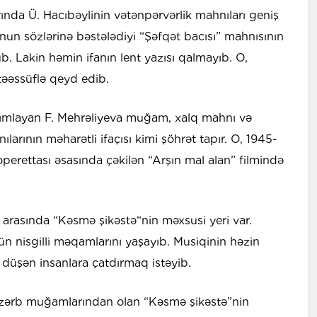
ında Ü. Hacıbəylinin vətənpərvərlik mahnıları geniş
un sözlərinə bəstələdiyi “Şəfqət bacısı” mahnısının
ub. Lakin həmin ifanın lent yazısı qalmayıb. O,
əəssüflə qeyd edib.
dımlayan F. Mehrəliyeva muğam, xalq mahnı və
ılarının məharətli ifaçısı kimi şöhrət tapır. O, 1945-
 operettası əsasında çəkilən “Arşın mal alan” filmində
asında “Kəsmə şikəstə“nin məxsusi yeri var.
 nisgilli məqamlarını yaşayıb. Musiqinin həzin
a düşən insanlara çatdırmaq istəyib.
zərb muğamlarından olan “Kəsmə şikəstə”nin