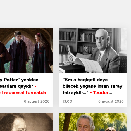
y Potter" yenidən
"Krala həqiqəti deyə
eatrlara qayıdır
-
biləcək yeganə insan saray
si rəqəmsal formatda
təlxəyidir..."
- Teodor
Adorno
6 avqust 2026
13:00
6 avqust 2026