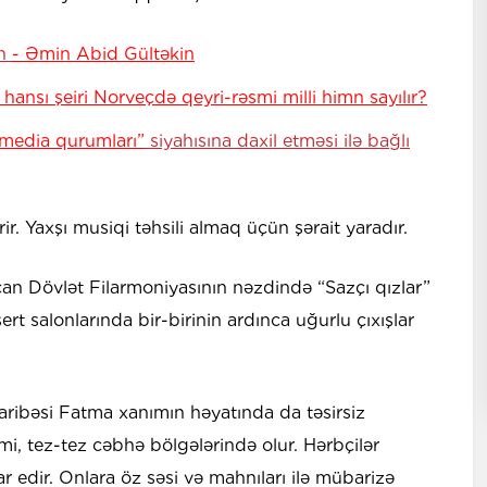
ən
- Əmin Abid Gültəkin
hansı şeiri Norveçdə qeyri-rəsmi milli himn sayılır?
media qurumları”
siyahısına daxil etməsi ilə bağlı
ir. Yaxşı musiqi təhsili almaq üçün şərait yaradır.
n Dövlət Filarmoniyasının nəzdində “Sazçı qızlar”
rt salonlarında bir-birinin ardınca uğurlu çıxışlar
aribəsi Fatma xanımın həyatında da təsirsiz
i, tez-tez cəbhə bölgələrində olur. Hərbçilər
r edir. Onlara öz səsi və mahnıları ilə mübarizə