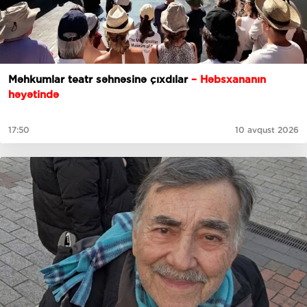
Məhkumlar teatr səhnəsinə çıxdılar
–
Həbsxananın
həyətində
17:50
10 avqust 2026