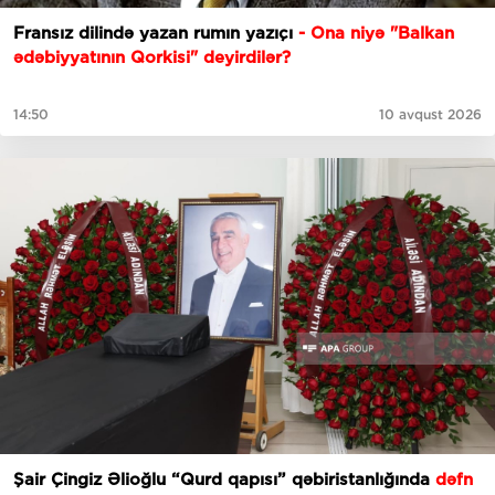
Fransız dilində yazan rumın yazıçı
- Ona niyə "Balkan
ədəbiyyatının Qorkisi" deyirdilər?
14:50
10 avqust 2026
Şair Çingiz Əlioğlu “Qurd qapısı” qəbiristanlığında
dəfn