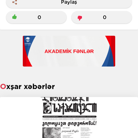
Paylaş
0
0
Oxşar xəbərlər