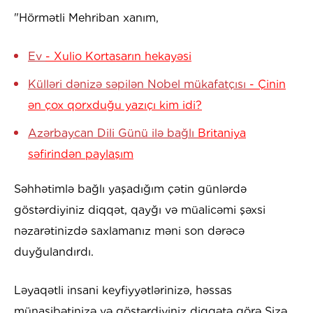
"Hörmətli Mehriban xanım,
Ev
- Xulio Kortasarın hekayəsi
Külləri dənizə səpilən Nobel mükafatçısı
- Çinin
ən çox qorxduğu yazıçı kim idi?
Azərbaycan Dili Günü ilə bağlı
Britaniya
səfirindən paylaşım
Səhhətimlə bağlı yaşadığım çətin günlərdə
göstərdiyiniz diqqət, qayğı və müalicəmi şəxsi
nəzarətinizdə saxlamanız məni son dərəcə
duyğulandırdı.
Ləyaqətli insani keyfiyyətlərinizə, həssas
münasibətinizə və göstərdiyiniz diqqətə görə Sizə