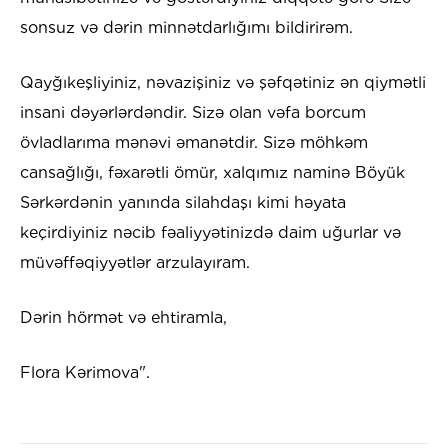
sonsuz və dərin minnətdarlığımı bildirirəm.
Qayğıkeşliyiniz, nəvazişiniz və şəfqətiniz ən qiymətli
insani dəyərlərdəndir. Sizə olan vəfa borcum
övladlarıma mənəvi əmanətdir. Sizə möhkəm
cansağlığı, fəxarətli ömür, xalqımız naminə Böyük
Sərkərdənin yanında silahdaşı kimi həyata
keçirdiyiniz nəcib fəaliyyətinizdə daim uğurlar və
müvəffəqiyyətlər arzulayıram.
Dərin hörmət və ehtiramla,
Flora Kərimova".