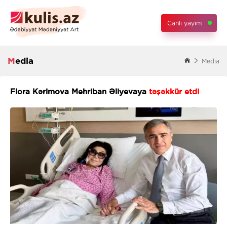
Canlı yayım
Media
Media
Flora Kərimova Mehriban Əliyevaya
təşəkkür etdi