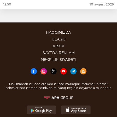
12:50
10 avqust 2026
HAQQIMIZDA
ƏLAQƏ
ARXİV
SAYTDA REKLAM
MƏXFİLİK SİYASƏTİ
Məlumatdan istifadə etdikdə istinad mütləqdir. Məlumat internet
səhifələrində istifadə edildikdə müvafiq keçidin qoyulması mütləqdir.