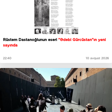
Rüstəm Dastanoğlunun əsəri
"Ədəbi Gürcüstan"ın
yeni
sayında
22:40
10 avqust 2026