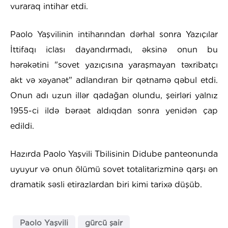
vuraraq intihar etdi.
Paolo Yaşvilinin intiharından dərhal sonra Yazıçılar
İttifaqı iclası dayandırmadı, əksinə onun bu
hərəkətini "sovet yazıçısına yaraşmayan təxribatçı
akt və xəyanət" adlandıran bir qətnamə qəbul etdi.
Onun adı uzun illər qadağan olundu, şeirləri yalnız
1955-ci ildə bəraət aldıqdan sonra yenidən çap
edildi.
Hazırda Paolo Yaşvili Tbilisinin Didube panteonunda
uyuyur və onun ölümü sovet totalitarizminə qarşı ən
dramatik səsli etirazlardan biri kimi tarixə düşüb.
Paolo Yaşvili
gürcü şair