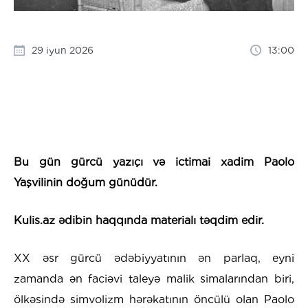
29 iyun 2026
13:00
Bu gün gürcü yazıçı və ictimai xadim Paolo
Yaşvilinin doğum günüdür.
Kulis.az ədibin haqqında materialı təqdim edir.
XX əsr gürcü ədəbiyyatının ən parlaq, eyni
zamanda ən faciəvi taleyə malik simalarından biri,
ölkəsində simvolizm hərəkatının öncülü olan Paolo