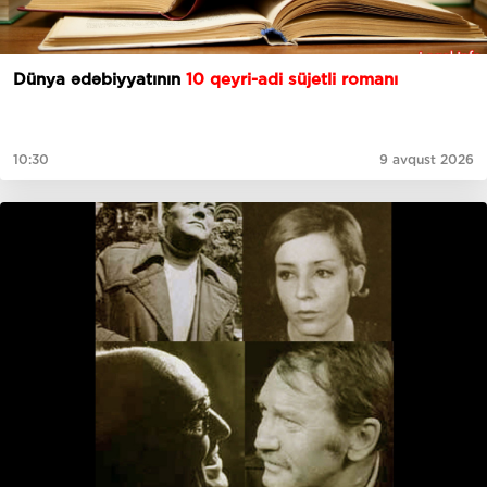
Dünya ədəbiyyatının
10 qeyri-adi süjetli romanı
10:30
9 avqust 2026