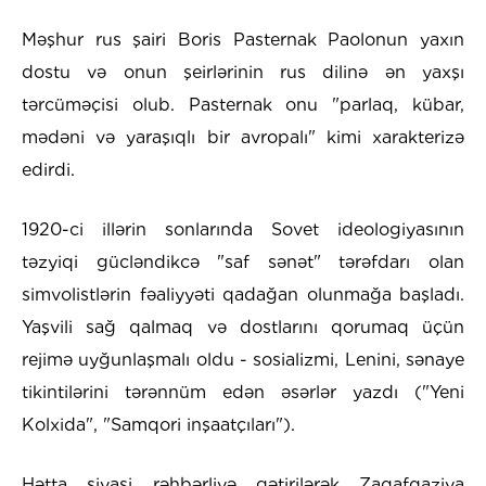
Məşhur rus şairi Boris Pasternak Paolonun yaxın
dostu və onun şeirlərinin rus dilinə ən yaxşı
tərcüməçisi olub. Pasternak onu "parlaq, kübar,
mədəni və yaraşıqlı bir avropalı" kimi xarakterizə
edirdi.
1920-ci illərin sonlarında Sovet ideologiyasının
təzyiqi gücləndikcə "saf sənət" tərəfdarı olan
simvolistlərin fəaliyyəti qadağan olunmağa başladı.
Yaşvili sağ qalmaq və dostlarını qorumaq üçün
rejimə uyğunlaşmalı oldu - sosializmi, Lenini, sənaye
tikintilərini tərənnüm edən əsərlər yazdı ("Yeni
Kolxida", "Samqori inşaatçıları").
Hətta siyasi rəhbərliyə gətirilərək Zaqafqaziya