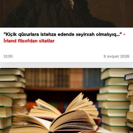
"Kiçik qüsurlara istehza edəndə xeyirxah olmalıyıq..."
-
İrland filsofdan sitatlar
12:30
9 avqust 2026