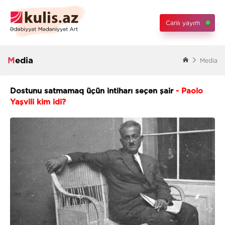
Canlı yayım
Media
Media
Dostunu satmamaq üçün intiharı seçən şair
- Paolo
Yaşvili kim idi?