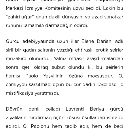
Mərkəzi İcraiyyə Komitəsinin üzvü seçildi. Lakin bu
"zahiri uğur" onun daxili dünyasını və azad sənətkar
ruhunu tamamilə darmadağın edirdi.
Gürcü ədəbiyyatında uzun illər Elene Dariani adlı
sirli bir qadın şairənin yazdığı ehtiraslı, erotik şeirlər
müzakirə olunurdu. Yalnız müasir araşdırmalardan
sonra qəti olaraq sübut olundu ki, bu şeirlərin
hamısı Paolo Yaşvilinin özünə məxsusdur. O,
cəmiyyəti sarsıtmaq üçün bu cür qadın təxəllüsü ilə
mistifikasiya yaratmışdı.
Dövrün qanlı cəlladı Lavrenti Beriya gürcü
ziyalılarını sındırmaq üçün xüsusi üsullardan istifadə
edirdi. O, Paolonu həm təqib edir, həm də bəzi