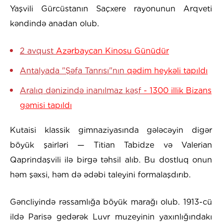
Yaşvili Gürcüstanın Saçxere rayonunun Arqveti
kəndində anadan olub.
2 avqust
Azərbaycan Kinosu Günüdür
Antalyada "Şəfa Tanrısı"nın
qədim heykəli tapıldı
Aralıq dənizində inanılmaz kəşf
- 1300 illik Bizans
gəmisi tapıldı
Kutaisi klassik gimnaziyasında gələcəyin digər
böyük şairləri — Titian Tabidze və Valerian
Qaprindaşvili ilə birgə təhsil alıb. Bu dostluq onun
həm şəxsi, həm də ədəbi taleyini formalaşdırıb.
Gəncliyində rəssamlığa böyük marağı olub. 1913-cü
ildə Parisə gedərək Luvr muzeyinin yaxınlığındakı