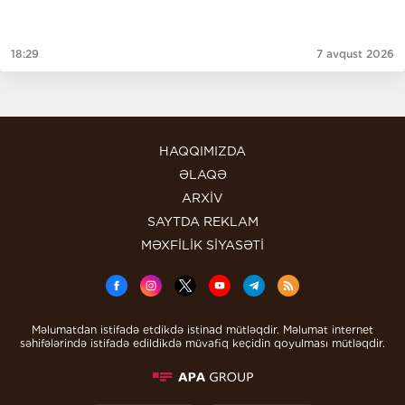
18:29
7 avqust 2026
HAQQIMIZDA
ƏLAQƏ
ARXİV
SAYTDA REKLAM
MƏXFİLİK SİYASƏTİ
Məlumatdan istifadə etdikdə istinad mütləqdir. Məlumat internet
səhifələrində istifadə edildikdə müvafiq keçidin qoyulması mütləqdir.