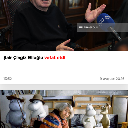
Şair Çingiz Əlioğlu
vəfat etdi
13:52
9 avqust 2026