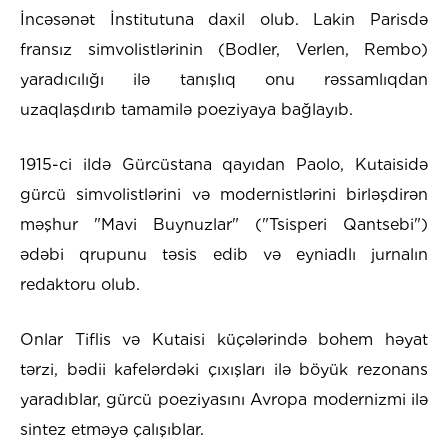
İncəsənət İnstitutuna daxil olub. Lakin Parisdə
fransız simvolistlərinin (Bodler, Verlen, Rembo)
yaradıcılığı ilə tanışlıq onu rəssamlıqdan
uzaqlaşdırıb tamamilə poeziyaya bağlayıb.
1915-ci ildə Gürcüstana qayıdan Paolo, Kutaisidə
gürcü simvolistlərini və modernistlərini birləşdirən
məşhur "Mavi Buynuzlar" ("Tsisperi Qantsebi")
ədəbi qrupunu təsis edib və eyniadlı jurnalın
redaktoru olub.
Onlar Tiflis və Kutaisi küçələrində bohem həyat
tərzi, bədii kafelərdəki çıxışları ilə böyük rezonans
yaradıblar, gürcü poeziyasını Avropa modernizmi ilə
sintez etməyə çalışıblar.