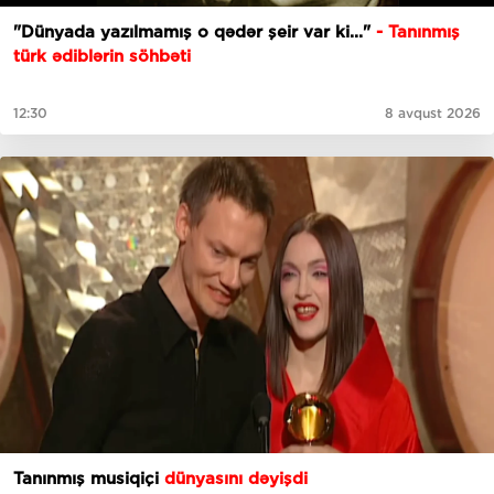
"Dünyada yazılmamış o qədər şeir var ki..."
- Tanınmış
türk ədiblərin söhbəti
12:30
8 avqust 2026
Tanınmış musiqiçi
dünyasını dəyişdi