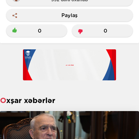
Paylaş
0
0
Oxşar xəbərlər