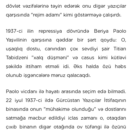
dövlət vəzifələrinə təyin edərək onu digər yazıçılar
qarşısında "rejim adamı" kimi göstərməyə çalışırdı.
1937-ci ilin repressiya dövründə Beriya Paolo
Yaşvilinin qarşısına qəddar bir şərt qoydu: O,
uşaqlıq dostu, canından çox sevdiyi şair Titian
Tabidzeni "xalq düşməni" və casus kimi kütləvi
şəkildə ittiham etməli idi. Əks halda özü həbs
olunub işgəncələrə məruz qalacaqdı.
Paolo vicdanı ilə həyatı arasında seçim edə bilmədi.
22 iyul 1937-ci ildə Gürcüstan Yazıçılar İttifaqının
binasında onun "mühakimə olunduğu" və dostlarını
satmağa məcbur edildiyi iclas zamanı o, otaqdan
çıxıb binanın digər otağında ov tüfəngi ilə özünü