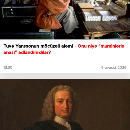
Tuve Yanssonun möcüzəli aləmi
- Onu niyə "muminlərin
anası" adlandırırdılar?
13:30
9 avqust 2026