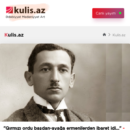
Canlı yayım
Kulis.az
Kulis.az
"Qırmızı ordu başdan-ayağa ermənilərdən ibarət idi..."
-