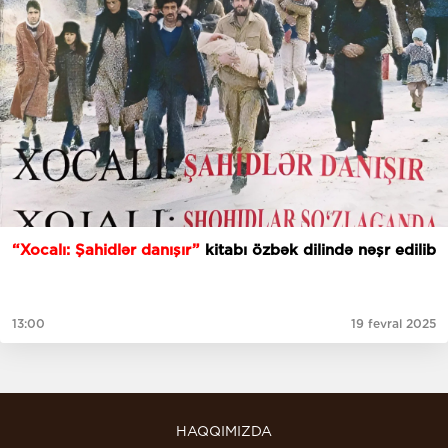
“Xocalı: Şahidlər danışır”
kitabı özbək dilində nəşr edilib
13:00
19 fevral 2025
HAQQIMIZDA