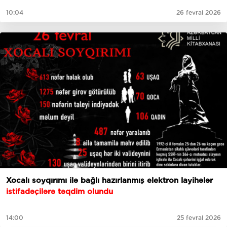
10:04
26 fevral 2026
Xocalı soyqırımı ilə bağlı hazırlanmış elektron layihələr
istifadəçilərə təqdim olundu
14:00
25 fevral 2026