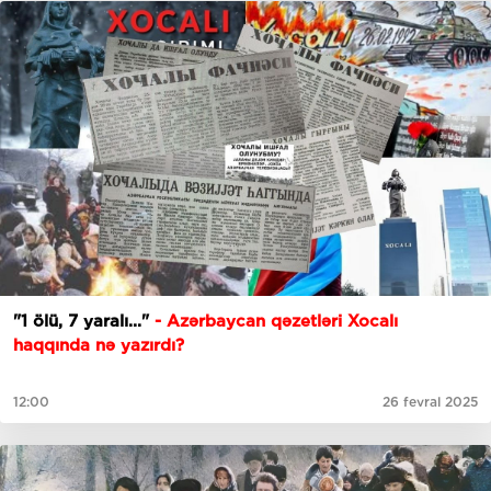
"1 ölü, 7 yaralı..."
- Azərbaycan qəzetləri Xocalı
haqqında nə yazırdı?
12:00
26 fevral 2025