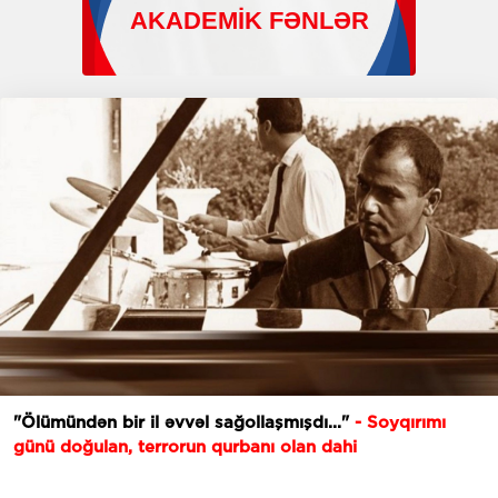
"Ölümündən bir il əvvəl sağollaşmışdı..."
- Soyqırımı
günü doğulan, terrorun qurbanı olan dahi