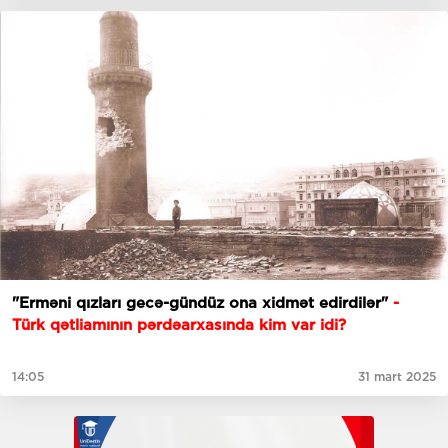
"Erməni qızları gecə-gündüz ona xidmət edirdilər"
-
Türk qətliamının pərdəarxasında kim var idi?
14:05
31 mart 2025