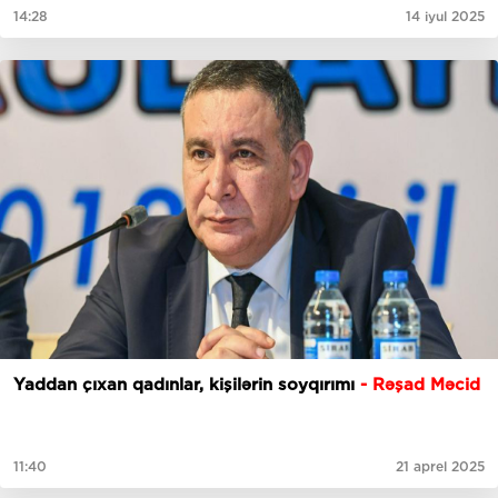
14:28
14 iyul 2025
Yaddan çıxan qadınlar, kişilərin soyqırımı
- Rəşad Məcid
11:40
21 aprel 2025