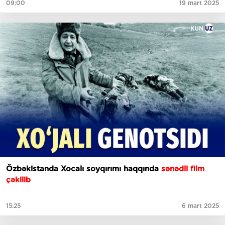
09:00
19 mart 2025
Özbəkistanda Xocalı soyqırımı haqqında
sənədli film
çəkilib
15:25
6 mart 2025