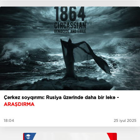
Çərkəz soyqırımı: Rusiya üzərində daha bir ləkə -
ARAŞDIRMA
18:04
25 iyul 2025