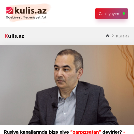
Canlı yayım
Kulis.az
Kulis.az
Rusiya kanallarında bizə niyə
"qarpızsatan"
deyirlər?
-