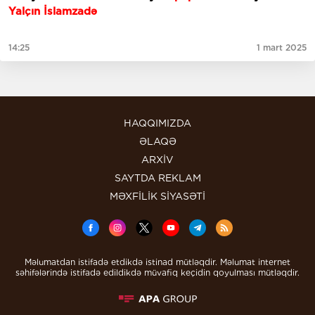
Yalçın İslamzadə
14:25
1 mart 2025
HAQQIMIZDA
ƏLAQƏ
ARXİV
SAYTDA REKLAM
MƏXFİLİK SİYASƏTİ
Məlumatdan istifadə etdikdə istinad mütləqdir. Məlumat internet
səhifələrində istifadə edildikdə müvafiq keçidin qoyulması mütləqdir.