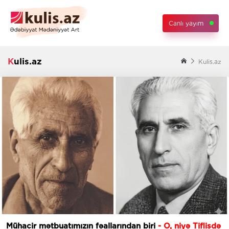
Canlı yayım
Kulis.az
Kulis.az
Mühacir mətbuatımızın fəallarından biri
- O, niyə Tiflisdə