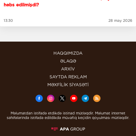
həbs edilmişdi?
13:30
28 may 2026
HAQQIMIZDA
ƏLAQƏ
ARXİV
SAYTDA REKLAM
MƏXFİLİK SİYASƏTİ
Məlumatdan istifadə etdikdə istinad mütləqdir. Məlumat internet
səhifələrində istifadə edildikdə müvafiq keçidin qoyulması mütləqdir.