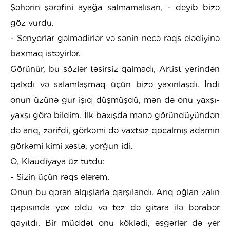
Şəhərin şərəfini ayağa salmamalısan, - deyib bizə
göz vurdu.
- Senyorlar gəlmədirlər və sənin necə rəqs elədiyinə
baxmaq istəyirlər.
Görünür, bu sözlər təsirsiz qalmadı, Artist yerindən
qalxdı və salamlaşmaq üçün bizə yaxınlaşdı. İndi
onun üzünə gur işıq düşmüşdü, mən də onu yaxşı-
yaxşı görə bildim. İlk baxışda mənə göründüyündən
də arıq, zərifdi, görkəmi də vaxtsız qocalmış adamın
görkəmi kimi xəstə, yorğun idi.
O, Klaudiyaya üz tutdu:
- Sizin üçün rəqs elərəm.
Onun bu qərarı alqışlarla qarşılandı. Arıq oğlan zalın
qapısında yox oldu və tez də gitara ilə bərabər
qayıtdı. Bir müddət onu köklədi, əsgərlər də yer