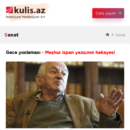
Canlı yayım
Sənət
Sənət
Gecə yoxlaması
- Məşhur ispan yazıçının hekayəsi