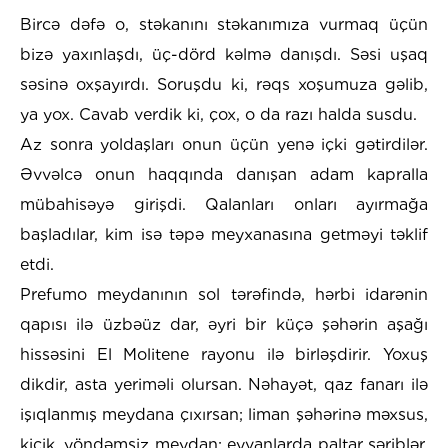
Bircə dəfə o, stəkanını stəkanımıza vurmaq üçün
bizə yaxınlaşdı, üç-dörd kəlmə danışdı. Səsi uşaq
səsinə oxşayırdı. Soruşdu ki, rəqs xoşumuza gəlib,
ya yox. Cavab verdik ki, çox, o da razı halda susdu.
Az sonra yoldaşları onun üçün yenə içki gətirdilər.
Əvvəlcə onun haqqında danışan adam kapralla
mübahisəyə girişdi. Qalanları onları ayırmağa
başladılar, kim isə təpə meyxanasına getməyi təklif
etdi.
Prefumo meydanının sol tərəfində, hərbi idarənin
qapısı ilə üzbəüz dar, əyri bir küçə şəhərin aşağı
hissəsini El Molitene rayonu ilə birləşdirir. Yoxuş
dikdir, asta yeriməli olursan. Nəhayət, qaz fanarı ilə
işıqlanmış meydana çıxırsan; liman şəhərinə məxsus,
kiçik, yöndəmsiz meydan; eyvanlarda paltar səriblər,