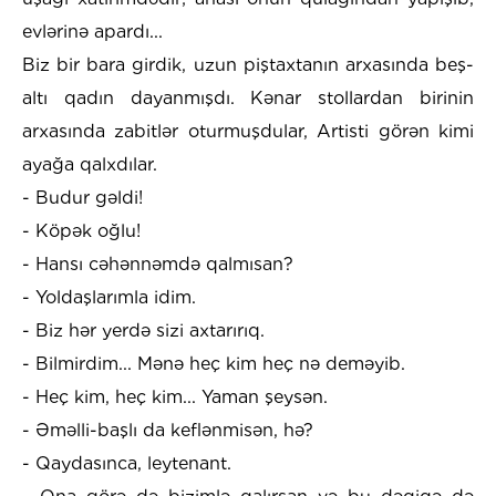
evlərinə apardı...
Biz bir bara girdik, uzun piştaxtanın arxasında beş-
altı qadın dayanmışdı. Kənar stollardan birinin
arxasında zabitlər oturmuşdular, Artisti görən kimi
ayağa qalxdılar.
- Budur gəldi!
- Köpək oğlu!
- Hansı cəhənnəmdə qalmısan?
- Yoldaşlarımla idim.
- Biz hər yerdə sizi axtarırıq.
- Bilmirdim... Mənə heç kim heç nə deməyib.
- Heç kim, heç kim... Yaman şeysən.
- Əməlli-başlı da keflənmisən, hə?
- Qaydasınca, leytenant.