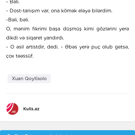
- Bəli.
- Dost-tanışım var, ona kömək eləyə bilərdim.
-Bəli, bəli.
O, mənim fikrimi başa düşmüş kimi gözlərini yerə
dikdi və siqaret yandırdı.
- O əsil artistdir, dedi. - Əbəs yerə puç olub getsə,
çox təəssüf.
Xuan Qoytisolo
Kulis.az