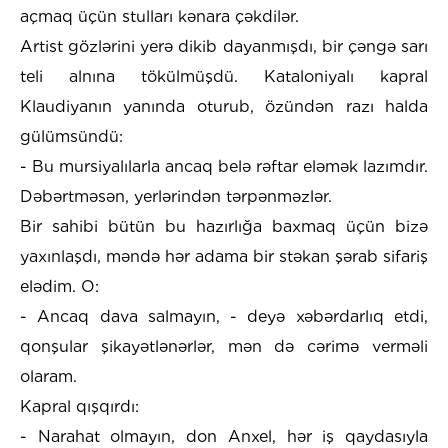
açmaq üçün stulları kənara çəkdilər.
Artist gözlərini yerə dikib dayanmışdı, bir çəngə sarı
teli alnına tökülmüşdü. Kataloniyalı kapral
Klaudiyanın yanında oturub, özündən razı halda
gülümsündü:
- Bu mursiyalılarla ancaq belə rəftar eləmək lazımdır.
Dəbərtməsən, yerlərindən tərpənməzlər.
Bir sahibi bütün bu hazırlığa baxmaq üçün bizə
yaxınlaşdı, məndə hər adama bir stəkan şərab sifariş
elədim. O:
- Ancaq dava salmayın, - deyə xəbərdarlıq etdi,
qonşular şikayətlənərlər, mən də cərimə verməli
olaram.
Kapral qışqırdı:
- Narahat olmayın, don Anxel, hər iş qaydasıyla