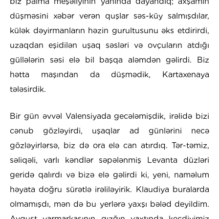
biz palma meşəliyinin yanında dayandıq; axşamın
düşməsini xəbər verən quşlar səs-küy salmışdılar,
külək dəyirmanların həzin gurultusunu əks etdirirdi,
uzaqdan eşidilən uşaq səsləri və ovçuların atdığı
güllələrin səsi elə bil başqa aləmdən gəlirdi. Biz
hətta maşından da düşmədik, Kartaxenaya
tələsirdik.
Bir gün əvvəl Valensiyada gecələmişdik, irəlidə bizi
cənub gözləyirdi, uşaqlar ad günlərini necə
gözləyirlərsə, biz də ora elə can atırdıq. Tər-təmiz,
səliqəli, varlı kəndlər səpələnmiş Levanta düzləri
geridə qalırdı və bizə elə gəlirdi ki, yeni, naməlum
həyata doğru sürətlə irəliləyirik. Klaudiya buralarda
olmamışdı, mən də bu yerlərə yaxşı bələd deyildim.
Avqust yarmarkasının qızğın vaxtında keçdiyimiz