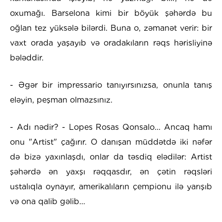
oxumağı. Barselona kimi bir böyük şəhərdə bu
oğlan tez yüksələ bilərdi. Buna o, zəmanət verir: bir
vaxt orada yaşayıb və oradakıların rəqs hərisliyinə
bələddir.
- Əgər bir impressario tanıyırsınızsa, onunla tanış
eləyin, peşman olmazsınız.
- Adı nədir? - Lopes Rosas Qonsalo... Ancaq hamı
onu "Artist" çağırır. O danışan müddətdə iki nəfər
də bizə yaxınlaşdı, onlar da təsdiq elədilər: Artist
şəhərdə ən yaxşı rəqqasdır, ən çətin rəqsləri
ustalıqla oynayır, amerikalıların çempionu ilə yarışıb
və ona qalib gəlib...