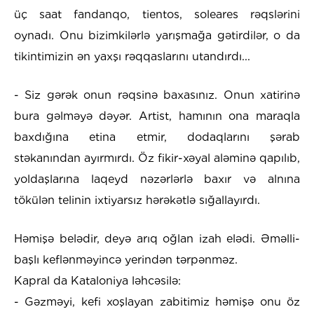
üç saat fandanqo, tientos, soleares rəqslərini
oynadı. Onu bizimkilərlə yarışmağa gətirdilər, o da
tikintimizin ən yaxşı rəqqaslarını utandırdı...
- Siz gərək onun rəqsinə baxasınız. Onun xatirinə
bura gəlməyə dəyər. Artist, hamının ona maraqla
baxdığına etina etmir, dodaqlarını şərab
stəkanından ayırmırdı. Öz fikir-xəyal aləminə qapılıb,
yoldaşlarına laqeyd nəzərlərlə baxır və alnına
tökülən telinin ixtiyarsız hərəkətlə sığallayırdı.
Həmişə belədir, deyə arıq oğlan izah elədi. Əməlli-
başlı keflənməyincə yerindən tərpənməz.
Kapral da Kataloniya ləhcəsilə:
- Gəzməyi, kefi xoşlayan zabitimiz həmişə onu öz