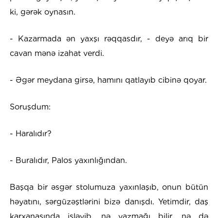
ki, gərək oynasın.
- Kazarmada ən yaxşı rəqqasdır, - deyə arıq bir
cavan mənə izahat verdi.
- Əgər meydana girsə, hamını qatlayıb cibinə qoyar.
Soruşdum:
- Haralıdır?
- Buralıdır, Palos yaxınlığından.
Başqa bir əsgər stolumuza yaxınlaşıb, onun bütün
həyatını, sərgüzəştlərini bizə danışdı. Yetimdir, daş
karxanasında işləyib, nə yazmağı bilir, nə də