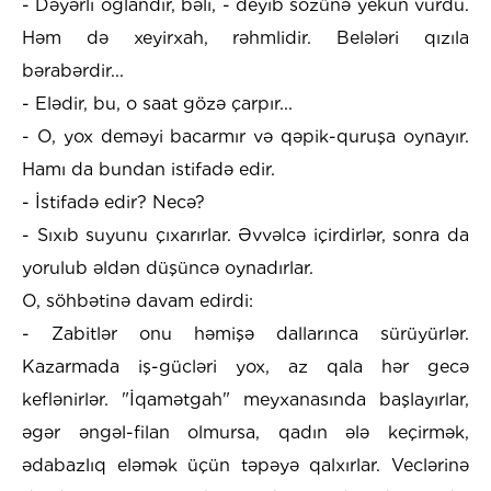
- Dəyərli oğlandır, bəli, - deyib sözünə yekun vurdu.
Həm də xeyirxah, rəhmlidir. Belələri qızıla
bərabərdir...
- Elədir, bu, o saat gözə çarpır...
- O, yox deməyi bacarmır və qəpik-quruşa oynayır.
Hamı da bundan istifadə edir.
- İstifadə edir? Neсə?
- Sıxıb suyunu çıxarırlar. Əvvəlcə içirdirlər, sonra da
yorulub əldən düşüncə oynadırlar.
O, söhbətinə davam edirdi:
- Zabitlər onu həmişə dallarınca sürüyürlər.
Kazarmada iş-gücləri yox, az qala hər gecə
keflənirlər. "İqamətgah" meyxanasında başlayırlar,
əgər əngəl-filan olmursa, qadın ələ keçirmək,
ədabazlıq eləmək üçün təpəyə qalxırlar. Veclərinə