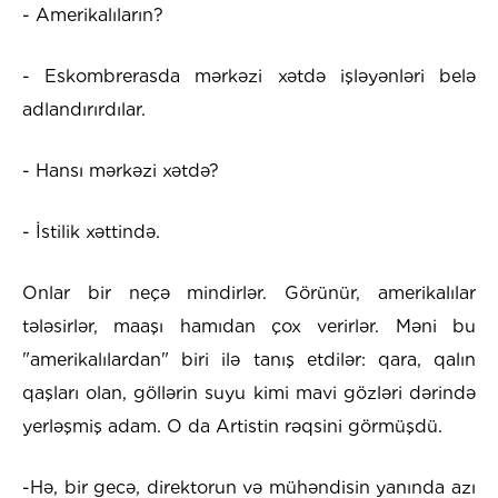
- Amerikalıların?
- Eskombrerasda mərkəzi xətdə işləyənləri belə
adlandırırdılar.
- Hansı mərkəzi xətdə?
- İstilik xəttində.
Onlar bir neçə mindirlər. Görünür, amerikalılar
tələsirlər, maaşı hamıdan çox verirlər. Məni bu
"amerikalılardan" biri ilə tanış etdilər: qara, qalın
qaşları olan, göllərin suyu kimi mavi gözləri dərində
yerləşmiş adam. O da Artistin rəqsini görmüşdü.
-Hə, bir gecə, direktorun və mühəndisin yanında azı