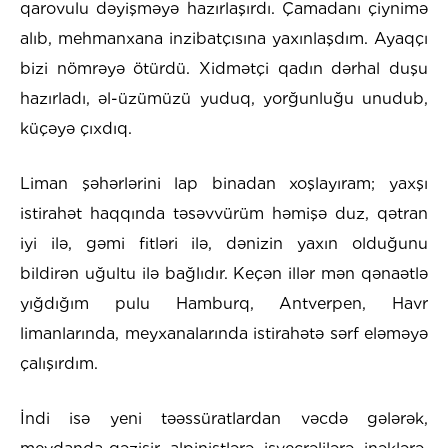
qarovulu dəyişməyə hazırlaşırdı. Çamadanı çiynimə
alıb, mehmanxana inzibatçısına yaxınlaşdım. Ayaqçı
bizi nömrəyə ötürdü. Xidmətçi qadın dərhal duşu
hazırladı, əl-üzümüzü yuduq, yorğunluğu unudub,
küçəyə çıxdıq.
Liman şəhərlərini lap binadan xoşlayıram; yaxşı
istirahət haqqında təsəvvürüm həmişə duz, qətran
iyi ilə, gəmi fitləri ilə, dənizin yaxın olduğunu
bildirən uğultu ilə bağlıdır. Keçən illər mən qənaətlə
yığdığım pulu Hamburq, Antverpen, Havr
limanlarında, meyxanalarında istirahətə sərf eləməyə
çalışırdım.
İndi isə yeni təəssüratlardan vəcdə gələrək,