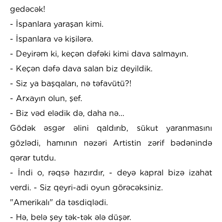
gedəcək!
- İspanlara yaraşan kimi.
- İspanlara və kişilərə.
- Deyirəm ki, keçən dəfəki kimi dava salmayın.
- Keçən dəfə dava salan biz deyildik.
- Siz ya başqaları, nə təfavütü?!
- Arxayın olun, şef.
- Biz vəd elədik də, daha nə...
Gödək əsgər əlini qaldırıb, sükut yaranmasını
gözlədi, hamının nəzəri Artistin zərif bədənində
qərar tutdu.
- İndi o, rəqsə hazırdır, - deyə kapral bizə izahat
verdi. - Siz qeyri-adi oyun görəcəksiniz.
"Amerikalı" da təsdiqlədi.
- Hə, belə şey tək-tək ələ düşər.