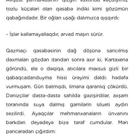
tozlu küçələri olan qəsəbə indiki kimi gözümün
qabağındadır. Bir oğlan uşağı dalımızca qışqırdı:
- İşlər kəlləmayallaqdır, arvad maşın sürür.
Qazmaçı qəsəbəsinin dağ döşünə sancılmış
daxmaları gözdən itəndən sonra axır ki, Kartaxena
göründü, elə o dəqiqə, atıcılara məxsus gizli bir
qabaqcadanduyma hissi ürəyimi dəldi: hədəfə
vurmuşam. Gün batmışdı, limana qaranlıq çökürdü.
Dənizçilər dəstə-dəstə sahildə gəzişirdilər, axşam
toranında suya dalmış gəmilərin silueti aydın
sezilirdi. Ayaqçılar mehmanxanaların ünvanını
bərkdən deyədeyə bizə tərəf cumdular. Mən
pəncərədən çığırdım: