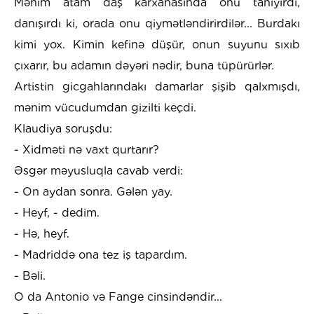
Mənim atam daş karxanasında onu tanıyırdı,
danışırdı ki, orada onu qiymətləndirirdilər... Burdakı
kimi yox. Kimin kefinə düşür, onun suyunu sıxıb
çıxarır, bu adamın dəyəri nədir, buna tüpürürlər.
Artistin gicgahlarındakı damarlar şişib qalxmışdı,
mənim vücudumdan gizilti keçdi.
Klaudiya soruşdu:
- Xidməti nə vaxt qurtarır?
Əsgər məyusluqla cavab verdi:
- On aydan sonra. Gələn yay.
- Heyf, - dedim.
- Hə, heyf.
- Madriddə ona tez iş tapardım.
- Bəli.
O da Antonio və Fange cinsindəndir...