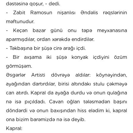
dəstəsinə qoşur, - dedi.
- Zabit Ramosun nişanlısı Əndəlis rəqslərinin
məftunudur.
- Keçən bazar günü onu təpə meyxanasına
aparmışdılar, ordan xərəkdə endirdilər.
- Təkbaşına bir şüşə cirə arağı içdi.
- Bir axşama iki şüşə konyak içdiyini özüm
görmüşəm.
Əsgərlər Artisti dövrəyə aldılar: köynəyindən,
ayağından dartırdılar, birisi altındakı stulu çəkməyə
can atırdı. Kapral da ayağa durdu və onun qulağına
nə isə pıçıldadı. Cavan oğlan tələsmədən başını
döndərdi və onun baxışından hiss elədim ki, kapral
ona bizim barəmizdə nə isə deyib.
Kapral: