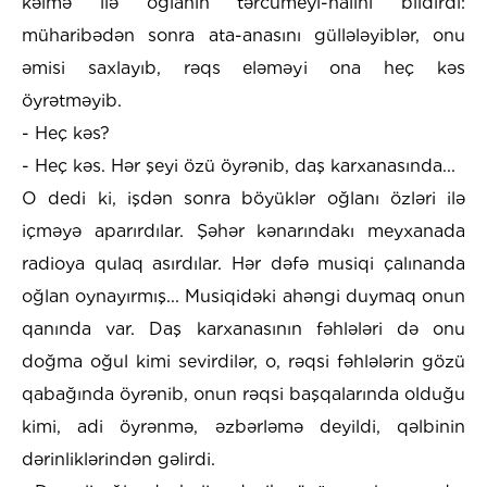
kəlmə ilə oğlanın tərcümeyi-halını bildirdi:
müharibədən sonra ata-anasını güllələyiblər, onu
əmisi saxlayıb, rəqs eləməyi ona heç kəs
öyrətməyib.
- Heç kəs?
- Heç kəs. Hər şeyi özü öyrənib, daş karxanasında...
O dedi ki, işdən sonra böyüklər oğlanı özləri ilə
içməyə aparırdılar. Şəhər kənarındakı meyxanada
radioya qulaq asırdılar. Hər dəfə musiqi çalınanda
oğlan oynayırmış... Musiqidəki ahəngi duymaq onun
qanında var. Daş karxanasının fəhlələri də onu
doğma oğul kimi sevirdilər, o, rəqsi fəhlələrin gözü
qabağında öyrənib, onun rəqsi başqalarında olduğu
kimi, adi öyrənmə, əzbərləmə deyildi, qəlbinin
dərinliklərindən gəlirdi.