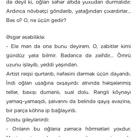
də deyil ki, oğlan səhər altıda yuxudan durmalıdır.
Ardınca növbətçi göndərib, yatağından çıxardırlar...
Bəs o? O, nə üçün gedir?
Əsgər əsəbiliklə:
- Elə mən də ona bunu deyirəm. O, zabitlər kimi
gündüz yata bilmir. Bədəncə də zəifdir... Ömrü
uzunu işləyib, yeddi yaşından.
Artist rəqsi qurtarıb, nəfəsini dərmək üçün dayandı.
İndi oğlan uşağına oxşayırdı: alnında həlqələnmiş
tellər, baxışı dumanlı, sual dolu. Rəngli köynəyi
yamaq-yamaqdı, şalvarını da belində qayış əvəzinə,
bir parça köhnə ip bağlayırdı.
Dostu gileylənirdi:
- Onların bu oğlana zərrəcə hörmətləri yoxdur.