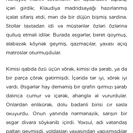
içəri girdik; Klaudiya madridsayağı hazırlanmış
içalat sifariş etdi, mən də bir düjün bişmiş sardina.
Stollar taxtadan idi və müştərilər özləri özlərinə
qulluq etməli idilər. Burada əsgərlər, beret qoymuş,
alabəzək köynək geymiş, qazmaçılar, yaxası açıq
matroslar oturmuşdular.
Kimisi qabda özü üçün xörək, kimisi də şərab, ya da
bir parça çörək gətirmişdi. İçəridə tər iyi, xörək iyi
vardı. Əsgərlər hay deməmiş bir qrafin qırmızı şərab
dalınca cumur və içərək, ahənglə əl vururdular.
Onlardan enlikürək, dolu bədənli birisi cır səslə
oxuyurdu. Onun yanında nərmənazik, sarışın bir
əsgər divara söykənib içirdi. Yoxsul, adi vətəndaş
paltarı geymişdi, yoldaşları yaxasından yapışmışdılar