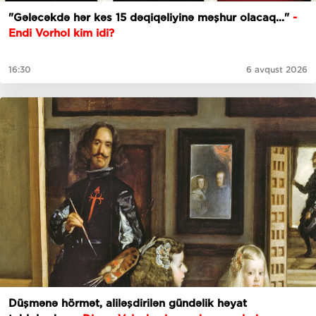
"Gələcəkdə hər kəs 15 dəqiqəliyinə məşhur olacaq..."
-
Endi Vorhol kim idi?
16:30
6 avqust 2026
Düşmənə hörmət, aliləşdirilən gündəlik həyat