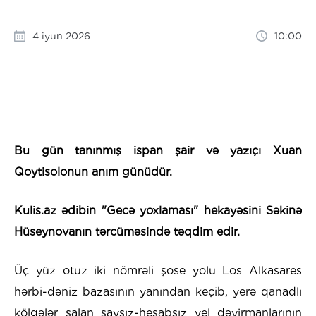
4 iyun 2026
10:00
Bu gün tanınmış ispan şair və yazıçı Xuan
Qoytisolonun anım günüdür.
Kulis.az ədibin "Gecə yoxlaması" hekayəsini Səkinə
Hüseynovanın tərcüməsində təqdim edir.
Üç yüz otuz iki nömrəli şose yolu Los Alkasares
hərbi-dəniz bazasının yanından keçib, yerə qanadlı
kölgələr salan saysız-hesabsız yel dəyirmanlarının