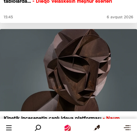
tablolarda...
-
Dieqo Velaskesin məşhur əsərləri
15:45
6 avqust 2026
Kinetik incəsənətin canlı ideya platforması
- Naum
Qabonun heykəllərinin sirri