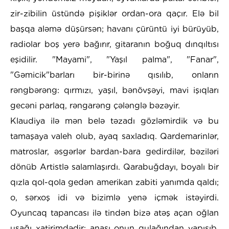
zir-zibilin üstündə pişiklər ordan-ora qaçır. Elə bil
başqa aləmə düşürsən; havanı çürüntü iyi bürüyüb,
radiolar boş yerə bağırır, gitaranın boğuq dınqıltısı
eşidilir. "Mayami", "Yaşıl palma", "Fanar",
"Gəmicik"barları bir-birinə qısılıb, onların
rəngbərəng: qırmızı, yaşıl, bənövşəyi, mavi işıqları
gecəni parlaq, rəngarəng çələnglə bəzəyir.
Klaudiya ilə mən belə təzadı gözləmirdik və bu
tamaşaya valeh olub, ayaq saxladıq. Qardemarinlər,
matroslar, əsgərlər bardan-bara gedirdilər, bəziləri
dönüb Artistlə salamlaşırdı. Qarabuğdayı, boyalı bir
qızla qol-qola gedən amerikan zabiti yanımda qaldı;
o, sərxoş idi və bizimlə yenə içmək istəyirdi.
Oyuncaq tapancası ilə tindən bizə atəş açan oğlan
uşağı xatirimdədir; anası onun qulağından yapışıb,