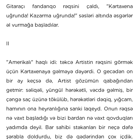
Gitaraçı fandanqo rəqsini çaldı, "Kartaxena
uğrunda! Kazarma uğrunda!" səsləri altında əsgərlər
əl vurmağa başladılar.
II
"Amerikalı" haqlı idi: təkcə Artistin rəqsini görmək
üçün Kartaxenaya gəlməyə dəyərdi. O gecədən on
bir ay keçsə də, Artist gözümün qabağından
getmir: səliqəli, yüngül hərəkətli, vəcdə gəlmiş, bir
çəngə saç üzünə tökülüb, hərəkətləri dəqiq, yığcam,
hamının ona heyranlığına sanki laqeyd. Onun rəqsə
nə vaxt başladığı və bizi bardan nə vaxt qovduqları
yadımda deyil. Bar sahibi stəkanları bir neçə dəfə
şərabla doldurdu, biz də qədərindən çox içdik.