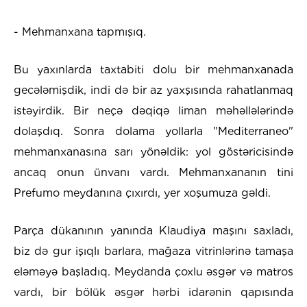
- Mehmanxana tapmışıq.
Bu yaxınlarda taxtabiti dolu bir mehmanxanada
gecələmişdik, indi də bir az yaxşısında rahatlanmaq
istəyirdik. Bir neçə dəqiqə liman məhəllələrində
dolaşdıq. Sonra dolama yollarla "Mediterraneo"
mehmanxanasına sarı yönəldik: yol göstəricisində
ancaq onun ünvanı vardı. Mehmanxananın tini
Prefumo meydanına çıxırdı, yer xoşumuza gəldi.
Parça dükanının yanında Klaudiya maşını saxladı,
biz də gur işıqlı barlara, mağaza vitrinlərinə tamaşa
eləməyə başladıq. Meydanda çoxlu əsgər və matros
vardı, bir bölük əsgər hərbi idarənin qapısında