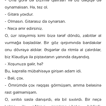
- Ona görə də bizimlə qalırsan və bu dəqiqə də
oynamalısan. Hә, tez ol.
- Gitara yoxdur.
- Olmasın. Gitarasız da oynarsan.
- Necə əmr edirsiniz.
O, üzr istəyirmiş kimi bizə tərəf döndü, zabitlər əl
vurmağa başladılar. Bir göz qırpımında bardakılar
onu dövrəyə aldılar. Əsgərlər də ritmlə əl çalırdılar,
biz Klaudiya ilə piştaxtanın yanında dayandıq.
- Xoşunuza gəlir, hə?
Bu, kapralla mübahisəyə girişən adam idi.
- Bəli, çox.
- Ömrümdə çox rəqqas görmüşəm, amma beləsinə
rast gəlməmişəm.
O, xırıltılı səslə danışırdı, elə bil sıxılırdı. Bir neçə