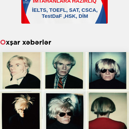
Oxşar xəbərlər