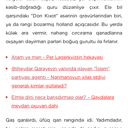
kəsib-doğradığı quru düzənliyə çıxır. Elə bil
qarşındakı "Don Kixot" əsərinin qravürlərindən biri,
ya da rəngi bozarmış holland açıqcasıdır. Bu yerdə
külək ara vermir, nəhəng cırcırama qanadlarına
oxşayan dəyirman pərləri boğuq gurultu ilə fırlanır.
Atam və mən
- Per Lagerkvistin hekayəsi
Əliheydər Qarayevin yanında işləyən "İslam"
partiyası agenti
- Nərimanovun xilas etdiyi
generalı kimlər güllələdi?
Elmlə dini necə barışdırmaq olar?
– Qaydalara
meydan oxuyan dahi
Qaş qaralırdı, üfüq qan rəngində idi. Yadımdadır,