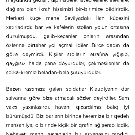
meydanda gəzişir, alpinistlərə, isveçrəlilərə, inəklərə,
dağlara olan ikrah hissimizi bir-birimizə bildirirdik.
Mərkəzi küçə mənə Sevilyadakı İlan küçəsini
xatırladırdı: bar və kafelərin stolları yolun ortasına
düzülmüşdü, gəlib-keçənlər onların arasından
özlərinə birtəhər yol açmalı idilər. Bircə qadın da
gözə dəymirdi. Kişilər stolların ətrafına yığışıb,
qayğısız halda çənə döyürdülər, çəkməsilənlər də
şotka-kremlə belədən-belə şütüyürdülər.
Bəzən rastımıza gələn soldatlar Klaudiyanın dar
şalvarına görə bizə atmacalı sözlər deyirdilər. Şam
vaxtı yaxınlaşırdı, havanı qızardılmış balıq iyi
bürümüşdü. Biz barların birində hərəmizə bir qədəh
mansanilya, o birində kiçik bir qrafin ağ şərab içdik.
Nəhayət, mahnı sevənlərin bir aşxanasını tapdıq,