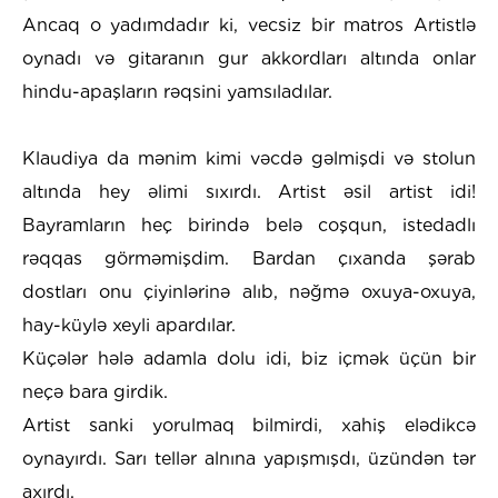
Ancaq o yadımdadır ki, vecsiz bir matros Artistlə
oynadı və gitaranın gur akkordları altında onlar
hindu-apaşların rəqsini yamsıladılar.
Klaudiya da mənim kimi vəcdə gəlmişdi və stolun
altında hey əlimi sıxırdı. Artist əsil artist idi!
Bayramların heç birində belə coşqun, istedadlı
rəqqas görməmişdim. Bardan çıxanda şərab
dostları onu çiyinlərinə alıb, nəğmə oxuya-oxuya,
hay-küylə xeyli apardılar.
Küçələr hələ adamla dolu idi, biz içmək üçün bir
neçə bara girdik.
Artist sanki yorulmaq bilmirdi, xahiş elədikcə
oynayırdı. Sarı tellər alnına yapışmışdı, üzündən tər
axırdı.