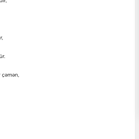
ır,
r,
r.
r çəmən,