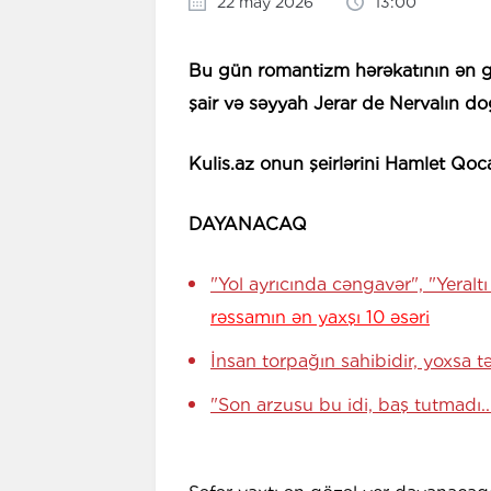
22 may 2026
13:00
Bu gün romantizm hərəkatının ən g
şair və səyyah Jerar de Nervalın 
Kulis.az onun şeirlərini Hamlet Qo
DAYANACAQ
"Yol ayrıcında cəngavər", "Yeral
rəssamın ən yaxşı 10 əsəri
İnsan torpağın sahibidir, yoxsa
"Son arzusu bu idi, baş tutmadı..