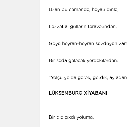
Uzan bu çəməndə, həyatı dinlə,
Ləzzət al güllərin təravətindən,
Göyü heyran-heyran süzdüyün za
Bir səda gələcək yerdəkilərdən:
"Yolçu yolda gərək, getdik, ay ada
LÜKSEMBURQ XİYABANI
Bir qız çıxdı yoluma,