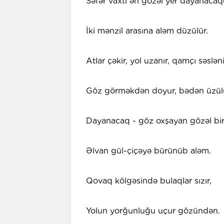
Səfər vaxtı ən gözəl yer dayanacaqd
İki mənzil arasına aləm düzülür.
Atlar çəkir, yol uzanır, qamçı səsləni
Göz görməkdən doyur, bədən üzülü
Dayanacaq - göz oxşayan gözəl bi
Əlvan gül-çiçəyə bürünüb aləm.
Qovaq kölgəsində bulaqlar sızır,
Yolun yorğunluğu uçur gözündən.