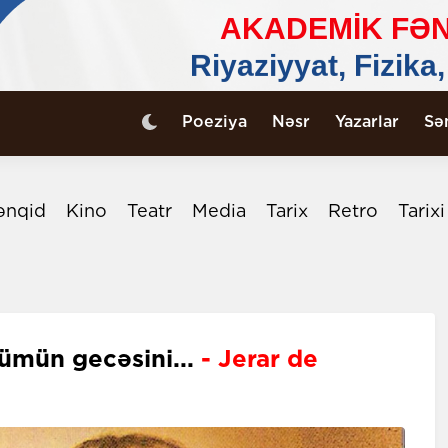
Poeziya
Nəsr
Yazarlar
Sə
ənqid
Kino
Teatr
Media
Tarix
Retro
Tarix
ümün gecəsini...
- Jerar de