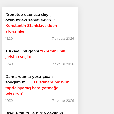
"Sənətdə özünüzü deyil,
özünüzdəki sənəti sevin..."
-
Konstantin Stanislavskidən
aforizmlər
13:20
7 avqust 2026
Türkiyəli müğənni
“Qremmi”nin
jürisinə seçildi
12:49
7 avqust 2026
Damla-damla yoxa çıxan
zövqümüz...
— O izdiham bir-birini
tapdalayaraq hara çatmağa
tələsirdi?
12:30
7 avqust 2026
Bred Pitin iti ilə birgə çəkildiyi