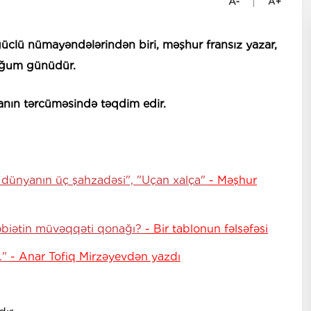
üclü nümayəndələrindən biri, məşhur fransız yazar,
doğum günüdür.
canın tərcüməsində təqdim edir.
tı dünyanın üç şahzadəsi", "Uçan xalça"
- Məşhur
 təbiətin müvəqqəti qonağı?
- Bir tablonun fəlsəfəsi
."
- Anar Tofiq Mirzəyevdən yazdı