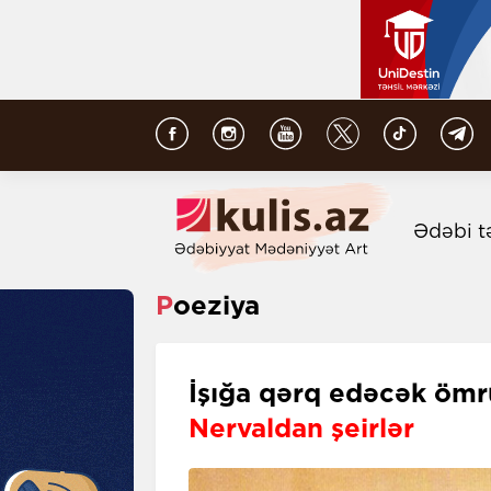
Ədəbi t
Poeziya
İşığa qərq edəcək ömr
Nervaldan şeirlər