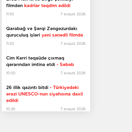
filmdən
kadrlar təqdim edildi
11:50
7 avqust 2026
Qarabağ və Şərqi Zəngəzurdakı
quruculuq işləri
yeni sənədli filmdə
11:20
7 avqust 2026
Cim Kerri təqaüdə çıxmaq
qərarından imtina etdi
- Səbəb
10:50
7 avqust 2026
26 illik qazıntı bitdi
- Türkiyədəki
ərazi UNESCO-nun
siyahısına daxil
edildi
10:26
7 avqust 2026
"İnsanın adını dəyişməklə taleyini
də dəyişmək olarmı?"
-