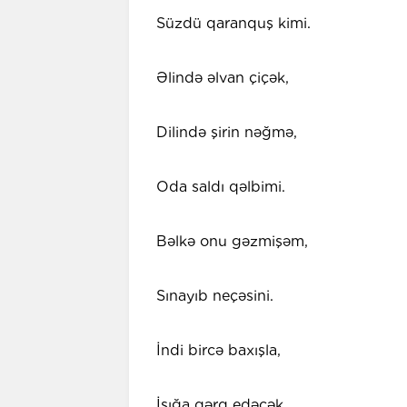
Süzdü qaranquş kimi.
Əlində əlvan çiçək,
Dilində şirin nəğmə,
Oda saldı qəlbimi.
Bəlkə onu gəzmişəm,
Sınayıb neçəsini.
İndi bircə baxışla,
İşığa qərq edəcək