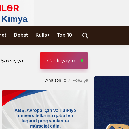
nət
Debat
Kulis+
Top 10
i Şəxsiyyət
Canlı yayım
Ana səhifə
Poeziya