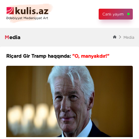
Canlı yayım
Media
Media
Riçard Gir Tramp haqqında:
"O, manyakdır!"