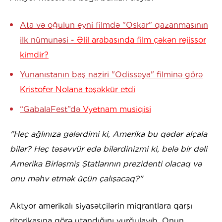
Ata və oğulun eyni filmdə "Oskar" qazanmasının
ilk nümunəsi -
Əlil arabasında film çəkən rejissor
kimdir?
Yunanıstanın baş naziri "Odisseya" filminə görə
Kristofer Nolana təşəkkür etdi
“GabalaFest”də
Vyetnam musiqisi
"Heç ağlınıza gələrdimi ki, Amerika bu qədər alçala
bilər? Heç təsəvvür edə bilərdinizmi ki, belə bir dəli
Amerika Birləşmiş Ştatlarının prezidenti olacaq və
onu məhv etmək üçün çalışacaq?"
Aktyor amerikalı siyasətçilərin miqrantlara qarşı
ritorikasına görə utandığını vurğulayıb. Onun