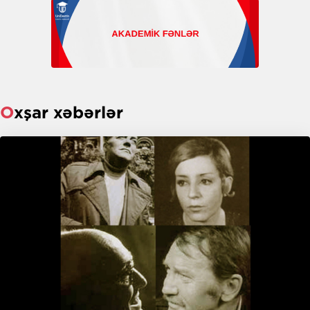
Oxşar xəbərlər