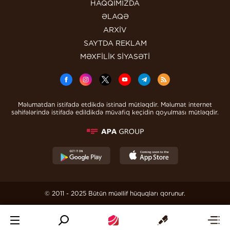
HAQQIMIZDA
ƏLAQƏ
ARXİV
SAYTDA REKLAM
MƏXFİLİK SİYASƏTİ
Məlumatdan istifadə etdikdə istinad mütləqdir. Məlumat internet
səhifələrində istifadə edildikdə müvafiq keçidin qoyulması mütləqdir.
© 2011 - 2025 Bütün müəllif hüquqları qorunur.