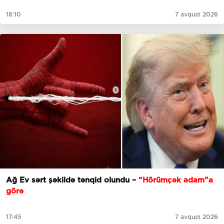
18:10
7 avqust 2026
Ağ Ev sərt şəkildə tənqid olundu –
“Hörümçək adam”a
görə
17:45
7 avqust 2026