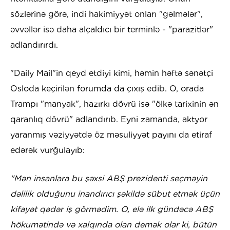
sözlərinə görə, indi hakimiyyət onları "gəlmələr",
əvvəllər isə daha alçaldıcı bir terminlə - "parazitlər"
adlandırırdı.
"Daily Mail"in qeyd etdiyi kimi, həmin həftə sənətçi
Osloda keçirilən forumda da çıxış edib. O, orada
Trampı "manyak", hazırkı dövrü isə "ölkə tarixinin ən
qaranlıq dövrü" adlandırıb. Eyni zamanda, aktyor
yaranmış vəziyyətdə öz məsuliyyət payını da etiraf
edərək vurğulayıb:
"Mən insanlara bu şəxsi ABŞ prezidenti seçməyin
dəlilik olduğunu inandırıcı şəkildə sübut etmək üçün
kifayət qədər iş görmədim. O, elə ilk gündəcə ABŞ
hökumətində və xalqında olan demək olar ki, bütün