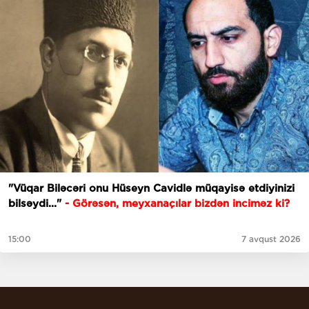
"Vüqar Biləcəri onu Hüseyn Cavidlə müqayisə etdiyinizi
bilsəydi..."
- Görəsən, meyxanaçılar bizdən inciməz ki?
15:00
7 avqust 2026