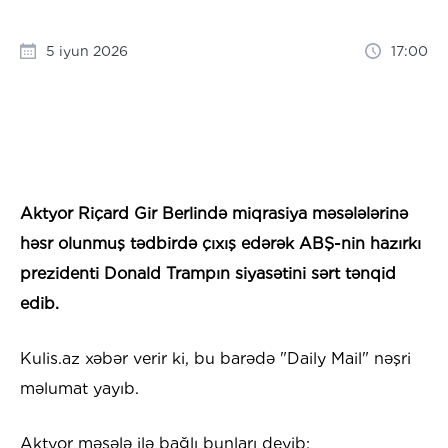
5 iyun 2026
17:00
Aktyor Riçard Gir Berlində miqrasiya məsələlərinə
həsr olunmuş tədbirdə çıxış edərək ABŞ-nin hazırkı
prezidenti Donald Trampın siyasətini sərt tənqid
edib.
Kulis.az xəbər verir ki, bu barədə "Daily Mail" nəşri
məlumat yayıb.
Aktyor məsələ ilə bağlı bunları deyib: