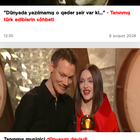
"Dünyada yazılmamış o qədər şeir var ki..."
- Tanınmış
türk ədiblərin söhbəti
12:30
8 avqust 2026
Tanınmış musiqiçi
dünyasını dəyişdi