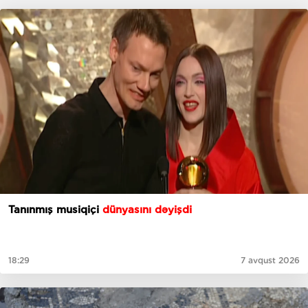
Tanınmış musiqiçi
dünyasını dəyişdi
18:29
7 avqust 2026