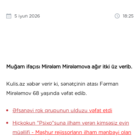
5 iyun 2026
18:25
Muğam ifaçısı Mirələm Mirələmova ağır itki üz verib.
Kulis.az xəbər verir ki, sənətçinin atası Fərman
Mirələmov 68 yaşında vəfat edib.
Əfsanəvi rok qrupunun ulduzu
vəfat etdi
Hiçkokun "Psixo"suna ilham verən kimsəsiz evin
müəllifi
- Məşhur rejissorların ilham mənbəyi olan