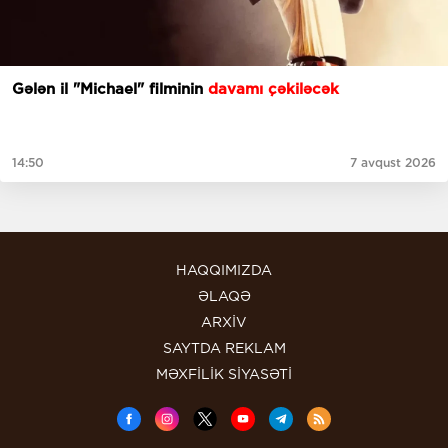
Gələn il "Michael" filminin
davamı çəkiləcək
14:50
7 avqust 2026
HAQQIMIZDA
ƏLAQƏ
ARXİV
SAYTDA REKLAM
MƏXFİLİK SİYASƏTİ