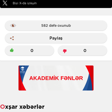
Bizi X-da izləyin
582 dəfə oxunub
Paylaş
0
0
Oxşar xəbərlər