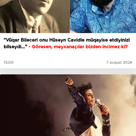
"Vüqar Biləcəri onu Hüseyn Cavidlə müqayisə etdiyinizi
bilsəydi..."
- Görəsən, meyxanaçılar bizdən inciməz ki?
15:00
7 avqust 2026