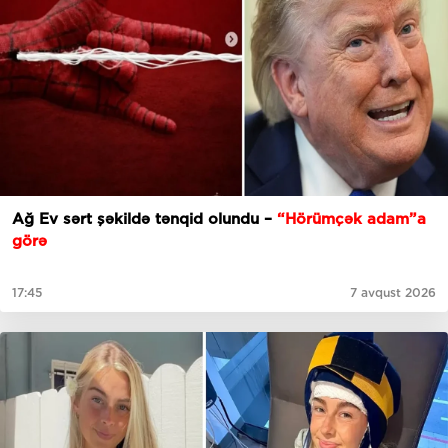
Ağ Ev sərt şəkildə tənqid olundu –
“Hörümçək adam”a
görə
17:45
7 avqust 2026