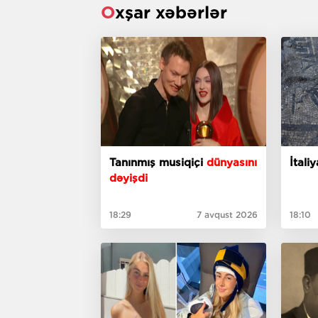
Oxşar xəbərlər
Tanınmış musiqiçi
dünyasını
İtal
dəyişdi
18:29
7 avqust 2026
18:10