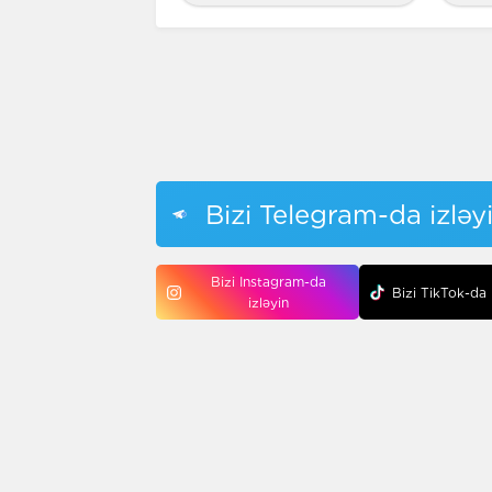
Bizi Telegram-da izləy
Bizi Instagram-da
Bizi TikTok-da 
izləyin