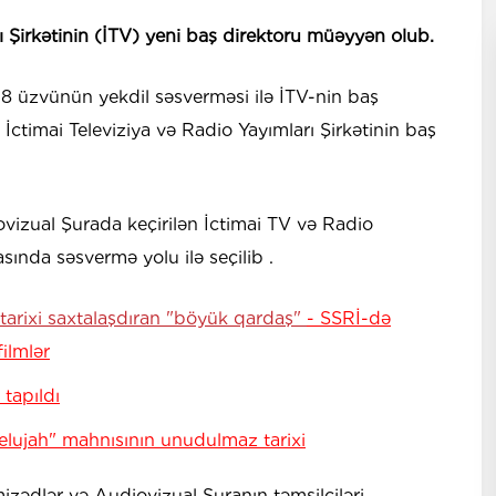
rı Şirkətinin (İTV) yeni baş direktoru müəyyən olub.
n 8 üzvünün yekdil səsverməsi ilə İTV-nin baş
İctimai Televiziya və Radio Yayımları Şirkətinin baş
vizual Şurada keçirilən İctimai TV və Radio
asında səsvermə yolu ilə seçilib .
tarixi saxtalaşdıran "böyük qardaş"
- SSRİ-də
ilmlər
 tapıldı
lelujah" mahnısının unudulmaz tarixi
izədlər və Audiovizual Şuranın təmsilçiləri