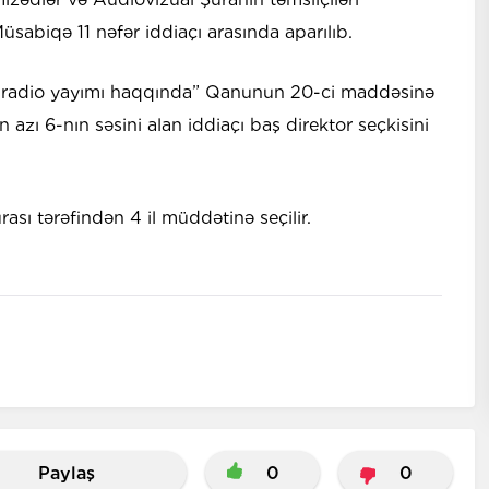
üsabiqə 11 nəfər iddiaçı arasında aparılıb.
 və radio yayımı haqqında” Qanunun 20-ci maddəsinə
azı 6-nın səsini alan iddiaçı baş direktor seçkisini
rası tərəfindən 4 il müddətinə seçilir.
Paylaş
0
0