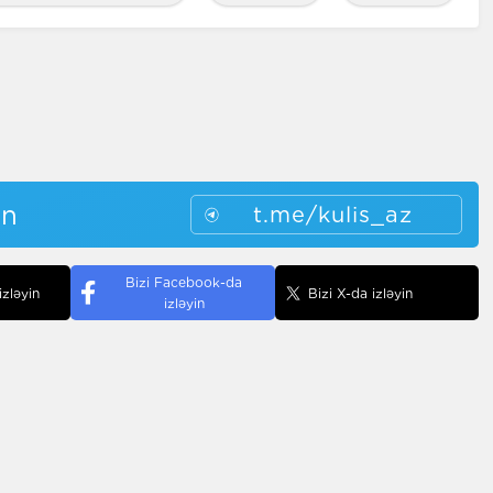
in
t.me/kulis_az
Bizi Facebook-da
izləyin
Bizi X-da izləyin
izləyin