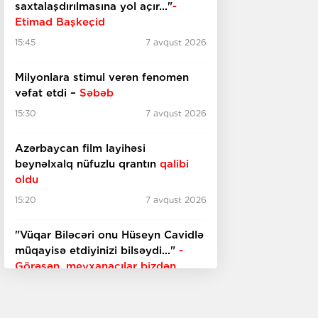
saxtalaşdırılmasına yol açır..."
-
Etimad Başkeçid
15:45
7 avqust 2026
Milyonlara stimul verən fenomen
vəfat etdi –
Səbəb
15:30
7 avqust 2026
Azərbaycan film layihəsi
beynəlxalq nüfuzlu qrantın
qalibi
oldu
15:20
7 avqust 2026
"Vüqar Biləcəri onu Hüseyn Cavidlə
müqayisə etdiyinizi bilsəydi..."
-
Görəsən, meyxanaçılar bizdən
inciməz ki?
15:00
7 avqust 2026