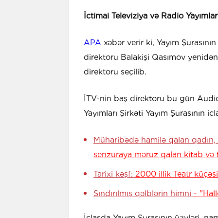
İctimai Televiziya və Radio Yayımla
APA
xəbər verir ki, Yayım Şurasını
direktoru Balakişi Qasımov yenidən 
direktoru seçilib.
İTV-nin baş direktoru bu gün Audio
Yayımları Şirkəti Yayım Şurasının icl
Müharibədə hamilə qalan qadın, 
senzuraya məruz qalan kitab və f
Tarixi kəşf:
2000 illik Teatr küçəsi
Sındırılmış qəlblərin himni
- "Hal
İclasda Yayım Şurasının üzvləri, nam