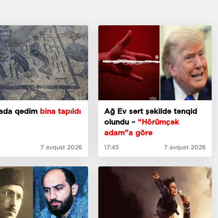
iyada qədim
bina tapıldı
Ağ Ev sərt şəkildə tənqid
olundu –
“Hörümçək
adam”a görə
7 avqust 2026
17:45
7 avqust 2026