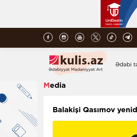
Ədəbi t
Media
Balakişi Qasımov yeni