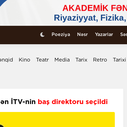
Poeziya
Nəsr
Yazarlar
Sə
ənqid
Kino
Teatr
Media
Tarix
Retro
Tarix
dən İTV-nin
baş direktoru seçildi