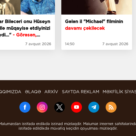
r Biləcəri onu Hüseyn
Gələn il "Michael" filminin
lə müqayisə etdiyinizi
davamı çəkiləcək
ydi..."
- Görəsən,
anaçılar bizdən
7 avqust 2026
14:50
7 avqust 2026
əz ki?
QQIMIZDA
ƏLAQƏ
ARXİV
SAYTDA REKLAM
MƏXFİLİK SİYA
Məlumatdan istifadə etdikdə istinad mütləqdir. Məlumat internet səhifələrind
istifadə edildikdə müvafiq keçidin qoyulması mütləqdir.