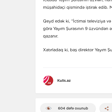
müşahidəçi qismində iştirak edib. M
Qeyd edək ki, “İctimai televiziya
görə Yayım Şurasının 9 üzvündən ən 
qazanır.
Xatırladaq ki, baş direktor Yayım Şu
Kulis.az
604 dəfə oxunub