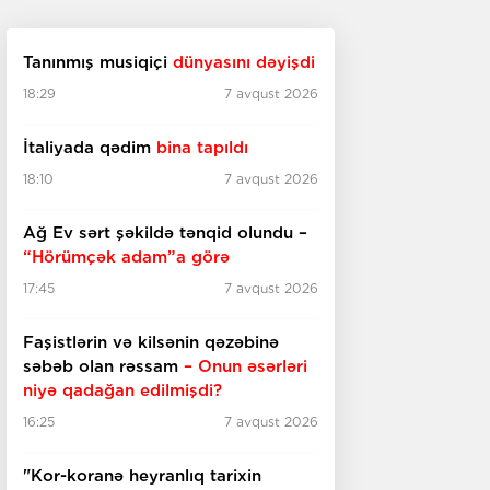
Tanınmış musiqiçi
dünyasını dəyişdi
18:29
7 avqust 2026
İtaliyada qədim
bina tapıldı
18:10
7 avqust 2026
Ağ Ev sərt şəkildə tənqid olundu –
“Hörümçək adam”a görə
17:45
7 avqust 2026
Faşistlərin və kilsənin qəzəbinə
səbəb olan rəssam
– Onun əsərləri
niyə qadağan edilmişdi?
16:25
7 avqust 2026
"Kor-koranə heyranlıq tarixin