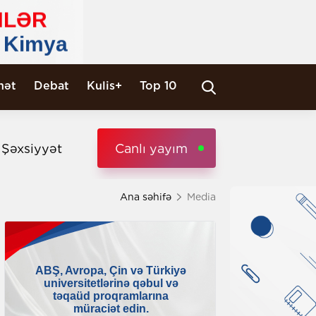
nət
Debat
Kulis+
Top 10
i Şəxsiyyət
Canlı yayım
Ana səhifə
Media