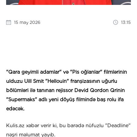
15 may 2026
13:15
"Qara geyimli adamlar" və "Pis oğlanlar" filmlərinin
ulduzu Uill Smit "Hellouin" franşizasının uğurlu
bölümləri ilə tanınan rejissor Devid Qordon Qrinin
"Supermaks" adlı yeni döyüş filmində baş rolu ifa
edəcək.
Kulis.az xəbər verir ki, bu barədə nüfuzlu "Deadline"
nəşri məlumat yayıb.