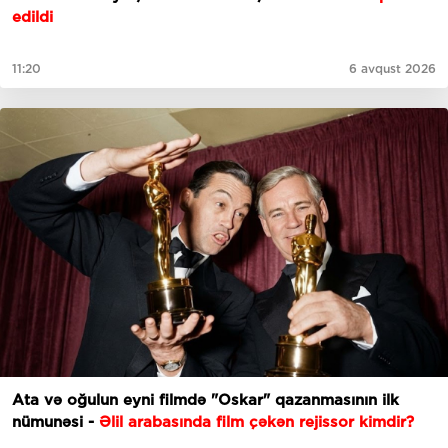
edildi
11:20
6 avqust 2026
Ata və oğulun eyni filmdə "Oskar" qazanmasının ilk
nümunəsi -
Əlil arabasında film çəkən rejissor kimdir?