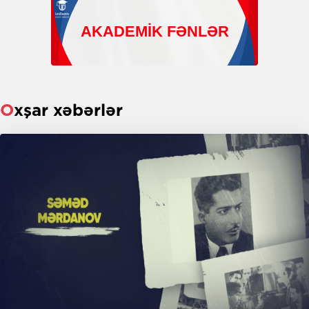
Oxşar xəbərlər