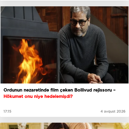
Ordunun nəzarətində film çəkən Bollivud rejissoru –
Hökumət onu niyə hədələmişdi?
17:15
4 avqust 2026