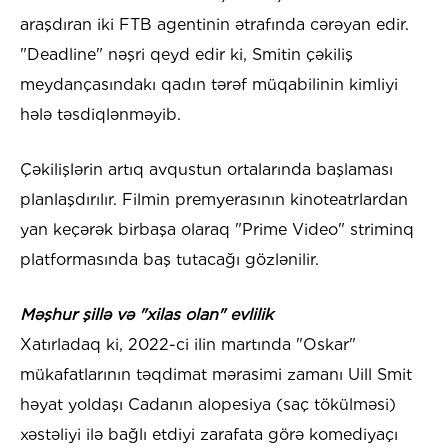
araşdıran iki FTB agentinin ətrafında cərəyan edir.
"Deadline" nəşri qeyd edir ki, Smitin çəkiliş
meydançasındakı qadın tərəf müqabilinin kimliyi
hələ təsdiqlənməyib.
Çəkilişlərin artıq avqustun ortalarında başlaması
planlaşdırılır. Filmin premyerasının kinoteatrlardan
yan keçərək birbaşa olaraq "Prime Video" striminq
platformasında baş tutacağı gözlənilir.
Məşhur şillə və "xilas olan" evlilik
Xatırladaq ki, 2022-ci ilin martında "Oskar"
mükafatlarının təqdimat mərasimi zamanı Uill Smit
həyat yoldaşı Cadanın alopesiya (saç tökülməsi)
xəstəliyi ilə bağlı etdiyi zarafata görə komediyaçı