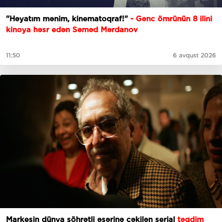
"Həyatım mənim, kinematoqraf!"
- Gənc ömrünün 8 ilini
kinoya həsr edən Səməd Mərdanov
11:50
6 avqust 2026
Markesin dünya şöhrətli əsərinə çəkilən serial
təqdim