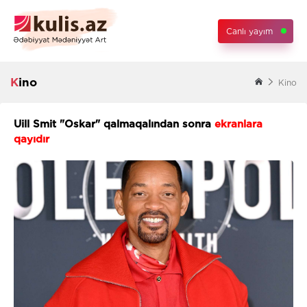
Canlı yayım
Kino
Kino
Uill Smit "Oskar" qalmaqalından sonra
ekranlara
qayıdır