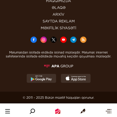
HAQQIMIZDA
ƏLAQƏ
ARXİV
SAYTDA REKLAM
MƏXFİLİK SİYASƏTİ
Məlumatdan istifadə etdikdə istinad mütləqdir. Məlumat internet
səhifələrində istifadə edildikdə müvafiq keçidin qoyulması mütləqdir.
© 2011 - 2025 Bütün müəllif hüquqları qorunur.