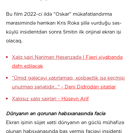
Bu film 2022-ci ildə "Oskar" mükafatlandırma
mərasimində həmkarı Kris Roka şillə vurduğu səs-
küylü insidentdən sonra Smitin ilk orijinal ekran işi
olacaq.
Xalq şairi Nəriman Həsənzadə
I Fəxri xiyabanda
dəfn ediləcək
"Ümid gələcəyi xatırlamaq, xoşbəxtlik isə keçmişi
unutmaq sənətidir..."
- Deni Didrodan sitatlar
Xalqsız xalq şairləri
- Hüseyn Arif
Dünyanın ən qorunan həbsxanasında faciə
Ekran işinin süjet xətti dünyanın ən güclü mühafizə
olunan həbsxanasında baş vermiş faciəvi insidenti