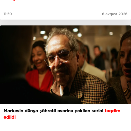
11:50
6 avqust 2026
Markesin dünya şöhrətli əsərinə çəkilən serial
təqdim
edildi