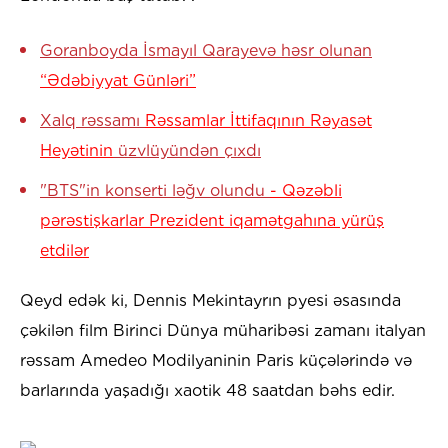
Goranboyda İsmayıl Qarayevə həsr olunan
“Ədəbiyyat Günləri”
Xalq rəssamı
Rəssamlar İttifaqının Rəyasət
Heyətinin
üzvlüyündən çıxdı
"BTS"in konserti ləğv olundu
- Qəzəbli
pərəstişkarlar Prezident iqamətgahına yürüş
etdilər
Qeyd edək ki, Dennis Mekintayrın pyesi əsasında
çəkilən film Birinci Dünya müharibəsi zamanı italyan
rəssam Amedeo Modilyaninin Paris küçələrində və
barlarında yaşadığı xaotik 48 saatdan bəhs edir.