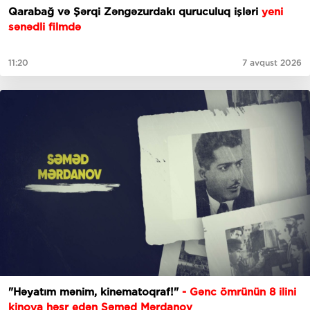
Qarabağ və Şərqi Zəngəzurdakı quruculuq işləri
yeni
sənədli filmdə
11:20
7 avqust 2026
"Həyatım mənim, kinematoqraf!"
- Gənc ömrünün 8 ilini
kinoya həsr edən Səməd Mərdanov