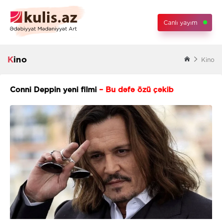
Canlı yayım
Kino
Kino
Conni Deppin yeni filmi
– Bu dəfə özü çəkib