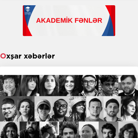
Oxşar xəbərlər