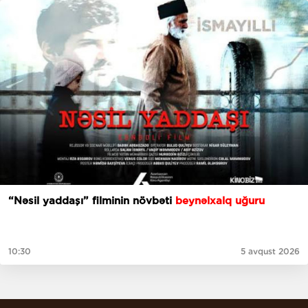
“Nəsil yaddaşı” filminin növbəti
beynəlxalq uğuru
10:30
5 avqust 2026