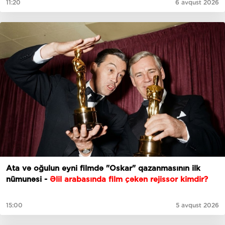
11:20
6 avqust 2026
Ata və oğulun eyni filmdə "Oskar" qazanmasının ilk
nümunəsi -
Əlil arabasında film çəkən rejissor kimdir?
15:00
5 avqust 2026