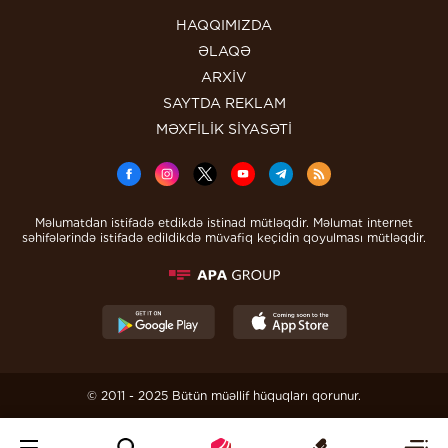
HAQQIMIZDA
ƏLAQƏ
ARXİV
SAYTDA REKLAM
MƏXFİLİK SİYASƏTİ
Məlumatdan istifadə etdikdə istinad mütləqdir. Məlumat internet
səhifələrində istifadə edildikdə müvafiq keçidin qoyulması mütləqdir.
© 2011 - 2025 Bütün müəllif hüquqları qorunur.