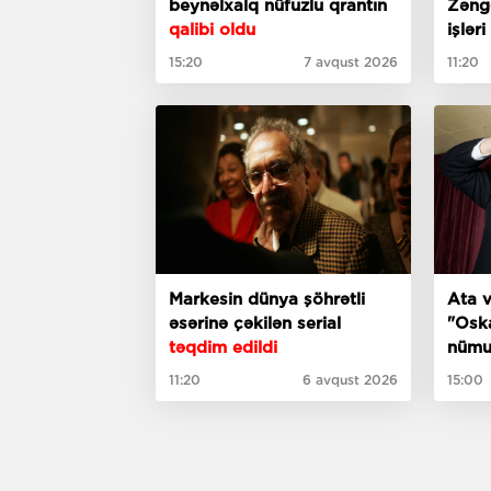
beynəlxalq nüfuzlu qrantın
Zəng
qalibi oldu
işləri
15:20
7 avqust 2026
11:20
Markesin dünya şöhrətli
Ata v
əsərinə çəkilən serial
"Oska
təqdim edildi
film 
11:20
6 avqust 2026
15:00