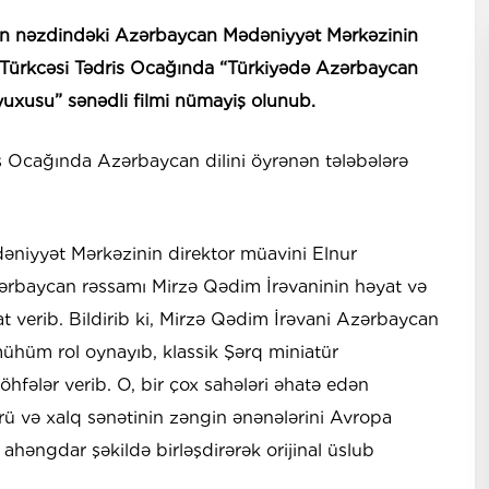
inin nəzdindəki Azərbaycan Mədəniyyət Mərkəzinin
 Türkcəsi Tədris Ocağında “Türkiyədə Azərbaycan
yuxusu” sənədli filmi nümayiş olunub.
ris Ocağında Azərbaycan dilini öyrənən tələbələrə
əniyyət Mərkəzinin direktor müavini Elnur
ərbaycan rəssamı Mirzə Qədim İrəvaninin həyat və
at verib. Bildirib ki, Mirzə Qədim İrəvani Azərbaycan
mühüm rol oynayıb, klassik Şərq miniatür
töhfələr verib. O, bir çox sahələri əhatə edən
ürü və xalq sənətinin zəngin ənənələrini Avropa
lə ahəngdar şəkildə birləşdirərək orijinal üslub