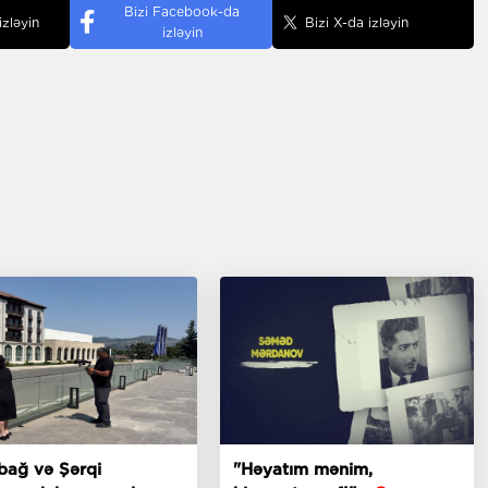
Bizi Facebook-da
izləyin
Bizi X-da izləyin
izləyin
bağ və Şərqi
"Həyatım mənim,