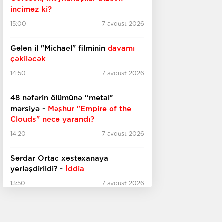
inciməz ki?
15:00
7 avqust 2026
Gələn il "Michael" filminin
davamı
çəkiləcək
14:50
7 avqust 2026
48 nəfərin ölümünə “metal”
mərsiyə -
Məşhur "Empire of the
Clouds" necə yarandı?
14:20
7 avqust 2026
Sərdar Ortac xəstəxanaya
yerləşdirildi? -
İddia
13:50
7 avqust 2026
"Sənətdə özünüzü deyil,
özünüzdəki sənəti sevin..."
-