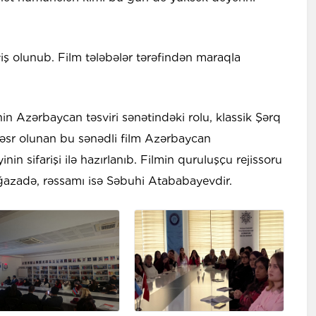
ş olunub. Film tələbələr tərəfindən maraqla
n Azərbaycan təsviri sənətindəki rolu, klassik Şərq
həsr olunan bu sənədli film Azərbaycan
in sifarişi ilə hazırlanıb. Filmin quruluşçu rejissoru
ğazadə, rəssamı isə Səbuhi Atababayevdir.