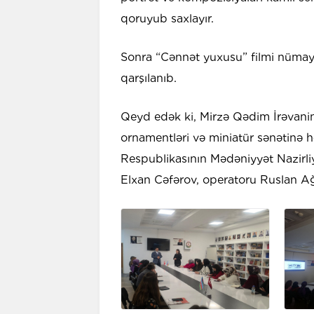
qoruyub saxlayır.
Sonra “Cənnət yuxusu” filmi nümayi
qarşılanıb.
Qeyd edək ki, Mirzə Qədim İrəvanini
ornamentləri və miniatür sənətinə 
Respublikasının Mədəniyyət Nazirliyin
Elxan Cəfərov, operatoru Ruslan A