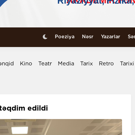
Poeziya
Nəsr
Yazarlar
Sə
ənqid
Kino
Teatr
Media
Tarix
Retro
Tarix
 təqdim edildi