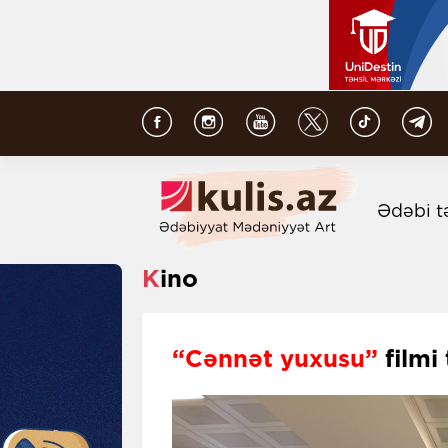
Ədəbi t
Kino
“Cənnət yuxusu”
filmi