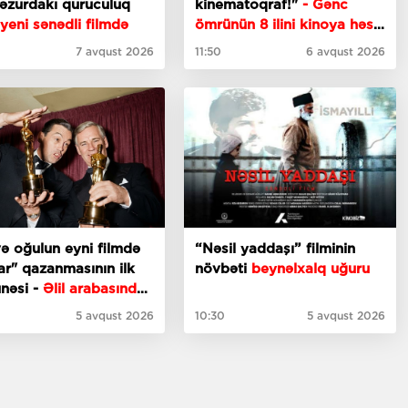
əzurdakı quruculuq
kinematoqraf!"
- Gənc
yeni sənədli filmdə
ömrünün 8 ilini kinoya həsr
edən Səməd Mərdanov
7 avqust 2026
11:50
6 avqust 2026
ə oğulun eyni filmdə
“Nəsil yaddaşı” filminin
r" qazanmasının ilk
növbəti
beynəlxalq uğuru
nümunəsi -
Əlil arabasında
çəkən rejissor kimdir?
5 avqust 2026
10:30
5 avqust 2026