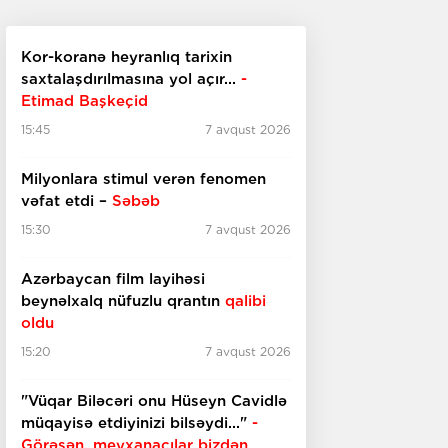
Kor-koranə heyranlıq tarixin
saxtalaşdırılmasına yol açır...
-
Etimad Başkeçid
15:45
7 avqust 2026
Milyonlara stimul verən fenomen
vəfat etdi –
Səbəb
15:30
7 avqust 2026
Azərbaycan film layihəsi
beynəlxalq nüfuzlu qrantın
qalibi
oldu
15:20
7 avqust 2026
"Vüqar Biləcəri onu Hüseyn Cavidlə
müqayisə etdiyinizi bilsəydi..."
-
Görəsən, meyxanaçılar bizdən