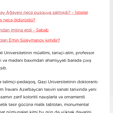
bəy Ağayevi necə pusquya salmışdı?
- İstiqlal
s necə öldürüldü?
ndan imtina etdi
- Səbəb
 olan
Emin Süleymanov kimdir?
Universitetinin müəllimi, tarixçi-alim, professor
xi və mədəni baxımdan əhəmiyyəti barədə çıxış
şıb.
ə təlimçi-pedaqoq, Qazi Universitetinin doktorantı
im İrəvani Azərbaycan təsviri sənəti tarixində yeni
mın zərif koloritli naxışlarla və ornamentli
tetik təsir gücünə malik tabloları, monumental
ənət nümunələri kimi bu gün də yüksək dəyərini