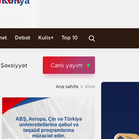
nət
Debat
Kulis+
Top 10
i Şəxsiyyət
Canlı yayım
Ana səhifə
Kino