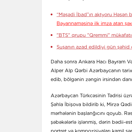
“Məşədi İbad”ın aktyoru Həsən 
Bəyannaməsinə ilk imza atan şəx
"BTS" qrupu "Qremmi" mükafatı
Şuşanın azad edildiyi gün şəhid
Daha sonra Ankara Hacı Bayram Vəli 
Alper Alp Qərbi Azərbaycanın tari
edib, bölgənin zəngin irsindən danı
Azərbaycan Türkcəsinin Tədrisi üzr
Şəhla İbişova bildirib ki, Mirzə Qəd
mərhələnin başlanğıcını qoyub. Rəssa
şəbəkələrlə işlənmiş, dərin bədii-es
portret və kompozisiyaları kamil s