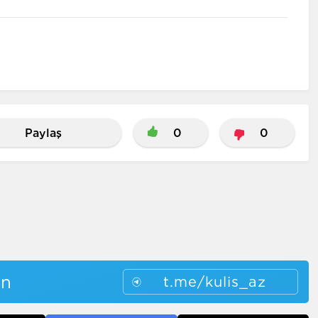
Paylaş
0
0
in
t.me/kulis_az