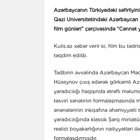
Azərbaycanın Türkiyədəki səfirliy
Qazi Universitetindəki Azərbaycan
film günləri” çərçivəsində “Cənnət 
Kulis.az xəbər verir ki, film bu təd
təqdim edilib.
Tədbirin əvvəlində Azərbaycan Məd
Hüseynov çıxış edərək görkəmli Az
yaradıcılığı haqqında ətraflı məlum
təsviri sənətinin formalaşmasında 
ənənələrinin inkişafına əhəmiyyətli 
yaradıcılığında klassik Şərq miniat
realist boyakarlığının nailiyyətləri i
formalaşdırmışdır.