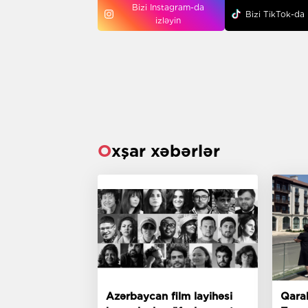
Bizi Instagram-da
Bizi TikTok-da 
izləyin
Oxşar xəbərlər
Azərbaycan film layihəsi
Qara