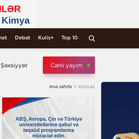
nət
Debat
Kulis+
Top 10
i Şəxsiyyət
Canlı yayım
Ana səhifə
Kulis.az