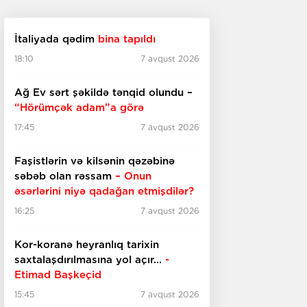
İtaliyada qədim
bina tapıldı
18:10
7 avqust 2026
Ağ Ev sərt şəkildə tənqid olundu –
“Hörümçək adam”a görə
17:45
7 avqust 2026
Faşistlərin və kilsənin qəzəbinə
səbəb olan rəssam
– Onun
əsərlərini niyə qadağan etmişdilər?
16:25
7 avqust 2026
Kor-koranə heyranlıq tarixin
saxtalaşdırılmasına yol açır...
-
Etimad Başkeçid
15:45
7 avqust 2026