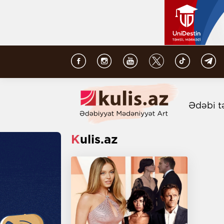
Ədəbi t
Kulis.az