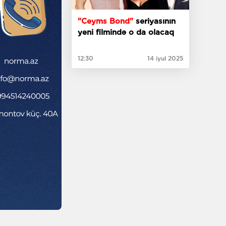
"Ceyms Bond"
seriyasının
yeni filmində o da olacaq
12:30
14 iyul 2025