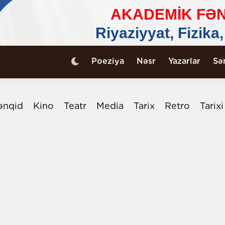
Poeziya
Nəsr
Yazarlar
Sə
ənqid
Kino
Teatr
Media
Tarix
Retro
Tarix