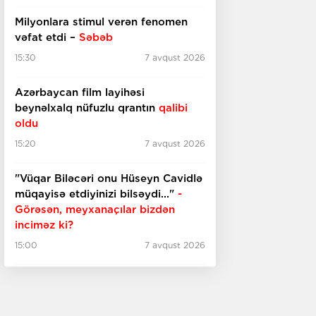
Milyonlara stimul verən fenomen
vəfat etdi –
Səbəb
15:30
7 avqust 2026
Azərbaycan film layihəsi
beynəlxalq nüfuzlu qrantın
qalibi
oldu
15:20
7 avqust 2026
"Vüqar Biləcəri onu Hüseyn Cavidlə
müqayisə etdiyinizi bilsəydi..."
-
Görəsən, meyxanaçılar bizdən
inciməz ki?
15:00
7 avqust 2026
Gələn il "Michael" filminin
davamı
çəkiləcək
14:50
7 avqust 2026