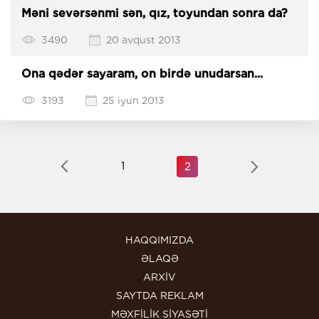
Məni sevərsənmi sən, qız, toyundan sonra da?
3490
20 avqust 2013
Ona qədər sayaram, on birdə unudarsan...
3193
25 iyun 2013
1
2
HAQQIMIZDA
ƏLAQƏ
ARXİV
SAYTDA REKLAM
MƏXFİLİK SİYASƏTİ