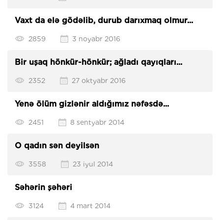
Vaxt da elə gödəlib, durub darıxmaq olmur...
2859
3 noyabr 2016
Bir uşaq hönkür-hönkür; ağladı qayıqları...
2352
27 oktyabr 2016
Yenə ölüm gizlənir aldığımız nəfəsdə...
2451
8 sentyabr 2014
O qadın sən deyilsən
3558
23 iyul 2014
Səhərin şəhəri
3124
4 mart 2014