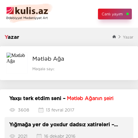
Canlı yayım
Yazar
Yazar
Mətləb Ağa
Məqalə sayı:
Yaxşı tərk etdim səni –
Mətləb Ağanın şeiri
3608
13 fevral 2017
Yığmağa yer də yoxdur dadsız xatirələri –
Mətləb Ağanın şeiri
2021
16 dekabr 2016