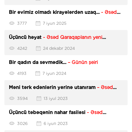
Bir evimiz olmadı kirayələrdən uzaq...
- Əsəd
Qaraqaplan
3777
7 iyun 2025
Üçüncü həyat
- Əsəd Qaraqaplanın yeni
hekayəsi
4242
24 dekabr 2024
Bir qadın da sevmədik...
– Günün şeiri
4193
7 iyun 2024
Məni tərk edənlərin yerinə utanıram
– Əsəd
Qaraqaplandan yeni şeirlər
3594
13 iyul 2023
Üçüncü təbəqənin nahar fasiləsi
- Əsəd
Qaraqaplanın hekayəsi
3026
6 iyun 2023