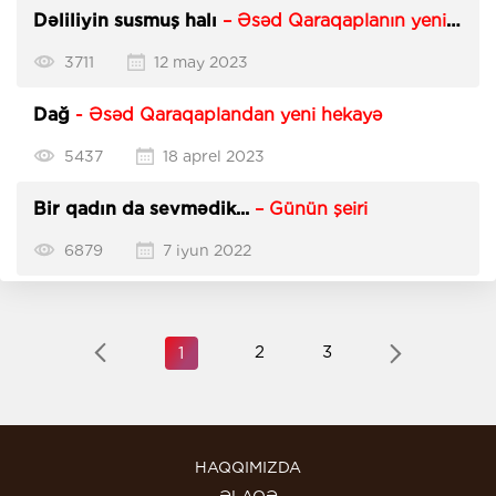
Dəliliyin susmuş halı
– Əsəd Qaraqaplanın yeni
şeirləri
3711
12 may 2023
Dağ
- Əsəd Qaraqaplandan yeni hekayə
5437
18 aprel 2023
Bir qadın da sevmədik...
– Günün şeiri
6879
7 iyun 2022
2
3
1
HAQQIMIZDA