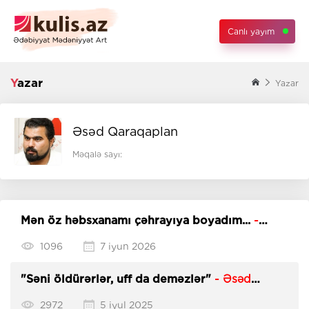
Canlı yayım
Yazar
Yazar
Əsəd Qaraqaplan
Məqalə sayı:
Mən öz həbsxanamı çəhrayıya boyadım...
-
Əsəd Qaraqaplanın yeni şeirləri
1096
7 iyun 2026
"Səni öldürərlər, uff da deməzlər"
- Əsəd
Qaraqaplanın yeni şeirləri
2972
5 iyul 2025