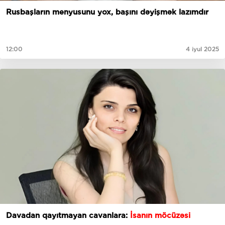
Rusbaşların menyusunu yox, başını dəyişmək lazımdır
12:00
4 iyul 2025
Davadan qayıtmayan cavanlara:
İsanın möcüzəsi