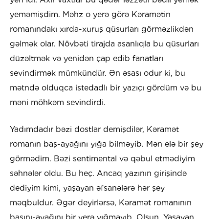
yeməmişdim. Məhz o yerə görə Kəramətin
romanındakı xırda-xuruş qüsurları görməzlikdən
gəlmək olar. Növbəti tirajda asanlıqla bu qüsurları
düzəltmək və yenidən çap edib fanatları
sevindirmək mümkündür. Ən əsası odur ki, bu
mətndə olduqca istedadlı bir yazıçı gördüm və bu
məni möhkəm sevindirdi.
Yadımdadır bəzi dostlar demişdilər, Kəramət
romanın baş-ayağını yığa bilməyib. Mən elə bir şey
görmədim. Bəzi sentimental və qəbul etmədiyim
səhnələr oldu. Bu heç. Ancaq yazının girişində
dediyim kimi, yaşayan əfsanələrə hər şey
məqbuldur. Əgər deyirlərsə, Kəramət romanının
başını-ayağını bir yerə yığmayıb. Olsun. Yaşayan