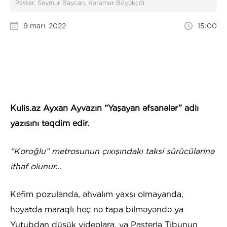
Paster, Seymur Baycan, Kəramət Böyükçöl
9 mart 2022
15:00
Kulis.az Ayxan Ayvazın “Yaşayan əfsanələr” adlı
yazısını təqdim edir.
“Koroğlu” metrosunun çıxışındakı taksi sürücülərinə
ithaf olunur...
Kefim pozulanda, əhvalım yaxşı olmayanda,
həyatda maraqlı heç nə tapa bilməyəndə ya
Yutubdan düşük videolara, ya Pasterlə Tibunun