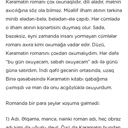
Kəramətin romanı çox oxunaqlıdır, dili əladır, mətnin
axıcılığına söz ola bilməz. Müəllif ilham atının tərkinə
minib elədən-belə, belədən-elə çapıb. Hər cümlədə
o ilham atının kişnərtisini duymaq olur. Sadə,
bəzəksiz, eyni zamanda insanı yormayan cümlələr
romanı axıra kimi oxumağa vadar edir. Düzü,
Kəramətin romanını çoxdan oxumalıydım. Hər dəfə
“bu gün oxuyacam, sabah oxuyacam” adı ilə günü
günə satırdım. İndi qəfil gecənin ortasında, uzaq
Binə qəsəbəsində Kəramətin kitabı qabağıma
çıxmışdı və mən də onu acgözlüklə oxuyurdum.
Romanda bir para şeylər xoşuma gəlmədi:
1) Adı. Əlqəmə, məncə, nəinki roman adı, heç obraz
adı kimi də uğurlu deyil. Özü də Kəramətin bundan