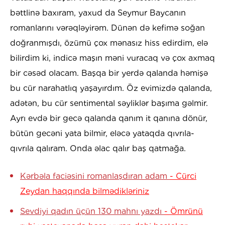
bəttlinə baxıram, yaxud da Seymur Baycanın
romanlarını vərəqləyirəm. Dünən də kefimə soğan
doğranmışdı, özümü çox mənasız hiss edirdim, elə
bilirdim ki, indicə maşın məni vuracaq və çox axmaq
bir cəsəd olacam. Başqa bir yerdə qalanda həmişə
bu cür narahatlıq yaşayırdım. Öz evimizdə qalanda,
adətən, bu cür sentimental səyliklər başıma gəlmir.
Ayrı evdə bir gecə qalanda qanım it qanına dönür,
bütün gecəni yata bilmir, eləcə yataqda qıvrıla-
qıvrıla qalıram. Onda əlac qalır baş qatmağa.
Kərbəla faciəsini romanlaşdıran adam
- Cürci
Zeydan haqqında bilmədikləriniz
Sevdiyi qadın üçün 130 mahnı yazdı
- Ömrünü