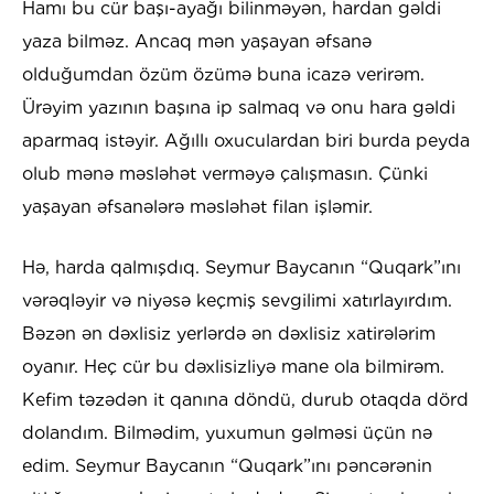
Hamı bu cür başı-ayağı bilinməyən, hardan gəldi
yaza bilməz. Ancaq mən yaşayan əfsanə
olduğumdan özüm özümə buna icazə verirəm.
Ürəyim yazının başına ip salmaq və onu hara gəldi
aparmaq istəyir. Ağıllı oxuculardan biri burda peyda
olub mənə məsləhət verməyə çalışmasın. Çünki
yaşayan əfsanələrə məsləhət filan işləmir.
Hə, harda qalmışdıq. Seymur Baycanın “Quqark”ını
vərəqləyir və niyəsə keçmiş sevgilimi xatırlayırdım.
Bəzən ən dəxlisiz yerlərdə ən dəxlisiz xatirələrim
oyanır. Heç cür bu dəxlisizliyə mane ola bilmirəm.
Kefim təzədən it qanına döndü, durub otaqda dörd
dolandım. Bilmədim, yuxumun gəlməsi üçün nə
edim. Seymur Baycanın “Quqark”ını pəncərənin