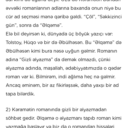
əvvəlki romanlarının adlarına baxanda onun niyə bu
cür ad seçməsi mənə qəribə gəldi. “Çöl”, “Səkkizinci
gün”, sonra da “Əlqəmə”.
Elə bil deyirsən ki, dünyada üç böyük yazıçı var:
Tolstoy, Hüqo və bir də Əbülhəsən. Bu “Əlqəmə” də
Əbülhəsən kimi bura nəsə uyğun gəlmir. Romanın
adına “Gizli əlyazma” da demək olmazdı, çünki
əlyazma adında, maşallah, ədəbiyyatımızda o qədər
roman var ki. Bilmirəm, indi ağlıma heç nə gəlmir.
Ancaq əminəm, bir az fikirləşsək, daha yaxşı bir ad
tapa bilərdik.
2) Kəramətin romanında gizli bir əlyazmadan
söhbət gedir. Əlqəmə o əlyazmanı tapıb roman kimi
yazmağa başlayır və biz də o romandan hissələri