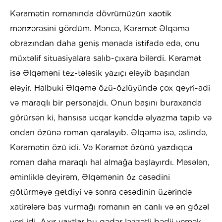
Kəramətin romanında dövrümüzün xaotik
mənzərəsini gördüm. Məncə, Kəramət Əlqəmə
obrazından daha geniş mənada istifadə edə, onu
müxtəlif situasiyalara salıb-çıxara bilərdi. Kəramət
isə Əlqəməni tez-tələsik yazıçı eləyib başından
eləyir. Halbuki Əlqəmə özü-özlüyündə çox qeyri-adi
və maraqlı bir personajdı. Onun başını buraxanda
görürsən ki, hansısa ucqar kənddə əlyazma tapıb və
ondan özünə roman qaralayıb. Əlqəmə isə, əslində,
Kəramətin özü idi. Və Kəramət özünü yazdıqca
roman daha maraqlı hal almağa başlayırdı. Məsələn,
əminliklə deyirəm, Əlqəmənin öz cəsədini
götürməyə getdiyi və sonra cəsədinin üzərində
xatirələrə baş vurmağı romanın ən canlı və ən gözəl
yeri idi. Axır vaxtlar bu qədər ləzzətli bədii yemək