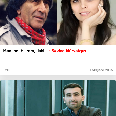
Mən indi bilirəm, İlahi...
- Sevinc Mürvətqızı
17:00
1 oktyabr 2025