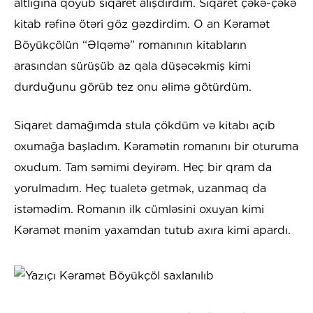
altlığına qoyub siqaret alışdırdım. Siqaret çəkə-çəkə
kitab rəfinə ötəri göz gəzdirdim. O an Kəramət
Böyükçölün “Əlqəmə” romanının kitabların
arasından sürüşüb az qala düşəcəkmiş kimi
durduğunu görüb tez onu əlimə götürdüm.
Siqaret damağımda stula çökdüm və kitabı açıb
oxumağa başladım. Kəramətin romanını bir oturuma
oxudum. Tam səmimi deyirəm. Heç bir qram da
yorulmadım. Heç tualetə getmək, uzanmaq da
istəmədim. Romanın ilk cümləsini oxuyan kimi
Kəramət mənim yaxamdan tutub axıra kimi apardı.