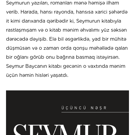
Seymurun yazıları, romanları mənə həmişə ilham
verib. Harada, hansı rayonda, hansısa xarici şəhərdə
it kimi darıxanda qəribədir ki, Seymurun kitabıyla
rastlaşmışam və o kitab mənim əhvalımı yüz səksən
dərəcədə dəyişib. Elə bil əsgərlikdə, yad bir mühitə
düşmüsən və o zaman orda qonşu məhəllədə qalan
bir oğlanı görüb onu bağrına basmaq istəyirsən.
Seymur Baycanın kitabı gecənin o vaxtında mənim
üçün həmin hisləri yaşatdı.