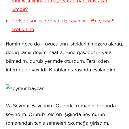
ruhi xəstəxanada başa vuran dahi bəstəkar
kimdir?
Parisdə son tanqo və gizli ayinlər
– Ən yaxşı 5
erotik film
Həmin gecə də – oxucuların istəklərini nəzərə alaraq,
dəqiq tarixi deyim: saat 3, Binə qəsəbəsi – yata
bilmədim, durub yerimdə oturdum. Tərslikdən
internet də yox idi. Kitabların arasında eşələndim.
Və Seymur Baycanın “Quqark” romanını tapanda
sevindim. Oturub telefon işığında Seymurun
romanından tanış səhnələri oxumağa girişdim.