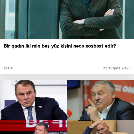
Bir qadın iki min beş yüz kişini necə xoşbəxt edir?
12:00
22 avqust 2025