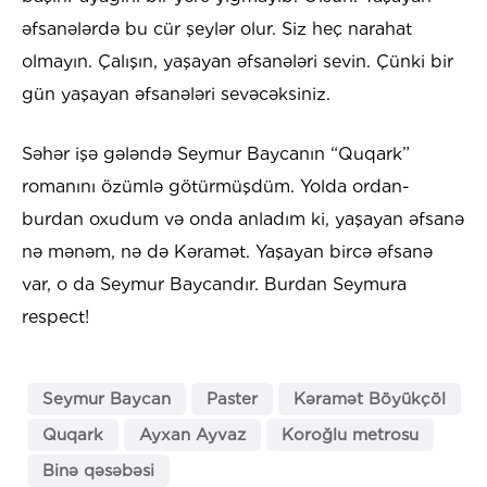
əfsanələrdə bu cür şeylər olur. Siz heç narahat
olmayın. Çalışın, yaşayan əfsanələri sevin. Çünki bir
gün yaşayan əfsanələri sevəcəksiniz.
Səhər işə gələndə Seymur Baycanın “Quqark”
romanını özümlə götürmüşdüm. Yolda ordan-
burdan oxudum və onda anladım ki, yaşayan əfsanə
nə mənəm, nə də Kəramət. Yaşayan bircə əfsanə
var, o da Seymur Baycandır. Burdan Seymura
respect!
Seymur Baycan
Paster
Kəramət Böyükçöl
Quqark
Ayxan Ayvaz
Koroğlu metrosu
Binə qəsəbəsi