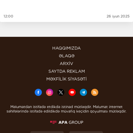
12:00
26 iyun 2025
HAQQIMIZDA
ƏLAQƏ
ARXİV
SAYTDA REKLAM
MƏXFİLİK SİYASƏTİ
Məlumatdan istifadə etdikdə istinad mütləqdir. Məlumat internet
səhifələrində istifadə edildikdə müvafiq keçidin qoyulması mütləqdir.