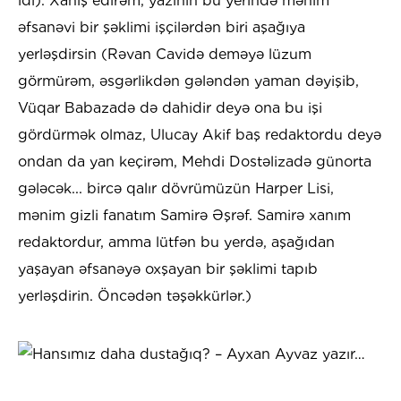
idi). Xahiş edirəm, yazının bu yerində mənim
əfsanəvi bir şəklimi işçilərdən biri aşağıya
yerləşdirsin (Rəvan Cavidə deməyə lüzum
görmürəm, əsgərlikdən gələndən yaman dəyişib,
Vüqar Babazadə də dahidir deyə ona bu işi
gördürmək olmaz, Ulucay Akif baş redaktordu deyə
ondan da yan keçirəm, Mehdi Dostəlizadə günorta
gələcək... bircə qalır dövrümüzün Harper Lisi,
mənim gizli fanatım Samirə Əşrəf. Samirə xanım
redaktordur, amma lütfən bu yerdə, aşağıdan
yaşayan əfsanəyə oxşayan bir şəklimi tapıb
yerləşdirin. Öncədən təşəkkürlər.)