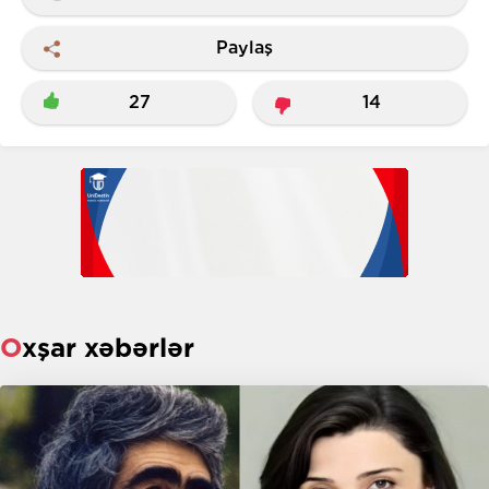
Paylaş
27
14
Oxşar xəbərlər