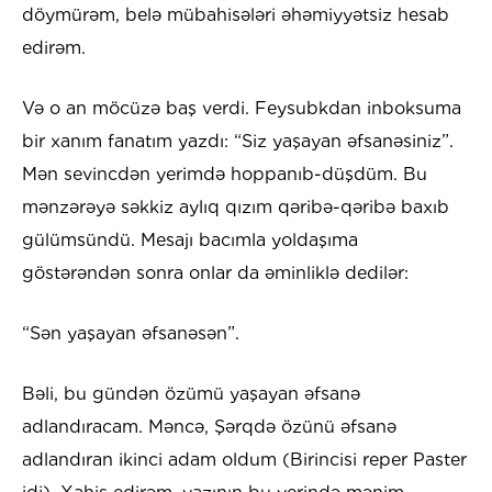
döymürəm, belə mübahisələri əhəmiyyətsiz hesab
edirəm.
Və o an möcüzə baş verdi. Feysubkdan inboksuma
bir xanım fanatım yazdı: “Siz yaşayan əfsanəsiniz”.
Mən sevincdən yerimdə hoppanıb-düşdüm. Bu
mənzərəyə səkkiz aylıq qızım qəribə-qəribə baxıb
gülümsündü. Mesajı bacımla yoldaşıma
göstərəndən sonra onlar da əminliklə dedilər:
“Sən yaşayan əfsanəsən”.
Bəli, bu gündən özümü yaşayan əfsanə
adlandıracam. Məncə, Şərqdə özünü əfsanə
adlandıran ikinci adam oldum (Birincisi reper Paster