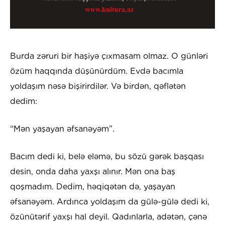
Burda zəruri bir haşiyə çıxmasam olmaz. O günləri
özüm haqqında düşünürdüm. Evdə bacımla
yoldaşım nəsə bişirirdilər. Və birdən, qəflətən
dedim:
“Mən yaşayan əfsanəyəm”.
Bacım dedi ki, belə eləmə, bu sözü gərək başqası
desin, onda daha yaxşı alınır. Mən ona baş
qoşmadım. Dedim, həqiqətən də, yaşayan
əfsanəyəm. Ardınca yoldaşım da gülə-gülə dedi ki,
özünütərif yaxşı hal deyil. Qadınlarla, adətən, çənə