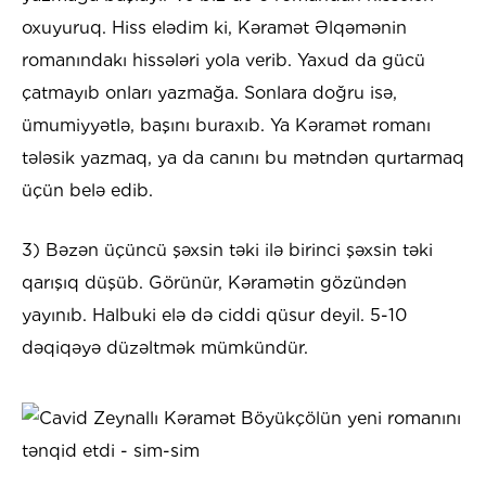
oxuyuruq. Hiss elədim ki, Kəramət Əlqəmənin
romanındakı hissələri yola verib. Yaxud da gücü
çatmayıb onları yazmağa. Sonlara doğru isə,
ümumiyyətlə, başını buraxıb. Ya Kəramət romanı
tələsik yazmaq, ya da canını bu mətndən qurtarmaq
üçün belə edib.
3) Bəzən üçüncü şəxsin təki ilə birinci şəxsin təki
qarışıq düşüb. Görünür, Kəramətin gözündən
yayınıb. Halbuki elə də ciddi qüsur deyil. 5-10
dəqiqəyə düzəltmək mümkündür.