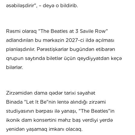
əsəbiləşdirir", – deyə o bildirib.
Rəsmi olaraq "The Beatles at 3 Savile Row"
adlandırılan bu mərkəzin 2027-ci ildə açılması
planlaşdırılır. Pərəstişkarlar bugündən etibarən
qrupun saytında biletlər üçün qeydiyyatdan keçə
bilərlər.
Zirzəmidən dama qədər tarixi səyahət
​Binada "Let It Be"nin lentə alındığı zirzəmi
studiyasının bərpası ilə yanaşı, "The Beatles"in
ikonik dam konsertini məhz baş verdiyi yerdə
yenidən yaşamaq imkanı olacaq.