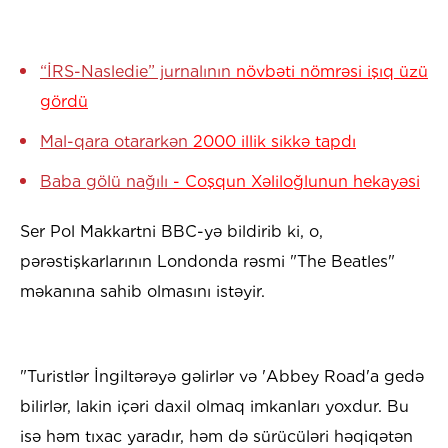
“İRS-Nasledie” jurnalının
növbəti nömrəsi işıq üzü
gördü
Mal-qara otararkən
2000 illik sikkə tapdı
Baba gölü nağılı
- Coşqun Xəliloğlunun hekayəsi
Ser Pol Makkartni BBC-yə bildirib ki, o,
pərəstişkarlarının Londonda rəsmi "The Beatles"
məkanına sahib olmasını istəyir.
"Turistlər İngiltərəyə gəlirlər və 'Abbey Road'a gedə
bilirlər, lakin içəri daxil olmaq imkanları yoxdur. Bu
isə həm tıxac yaradır, həm də sürücüləri həqiqətən