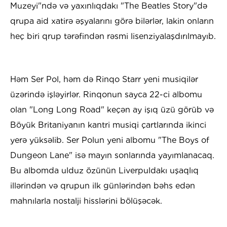
Muzeyi"ndə və yaxınlıqdakı "The Beatles Story"də
qrupa aid xatirə əşyalarını görə bilərlər, lakin onların
heç biri qrup tərəfindən rəsmi lisenziyalaşdırılmayıb.
Həm Ser Pol, həm də Rinqo Starr yeni musiqilər
üzərində işləyirlər. Rinqonun sayca 22-ci albomu
olan "Long Long Road" keçən ay işıq üzü görüb və
Böyük Britaniyanın kantri musiqi çartlarında ikinci
yerə yüksəlib. Ser Polun yeni albomu "The Boys of
Dungeon Lane" isə mayın sonlarında yayımlanacaq.
Bu albomda ulduz özünün Liverpuldakı uşaqlıq
illərindən və qrupun ilk günlərindən bəhs edən
mahnılarla nostalji hisslərini bölüşəcək.