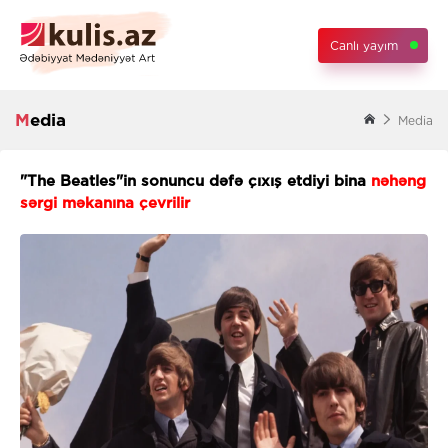
Canlı yayım
Media
Media
"The Beatles"in sonuncu dəfə çıxış etdiyi bina
nəhəng
sərgi məkanına çevrilir