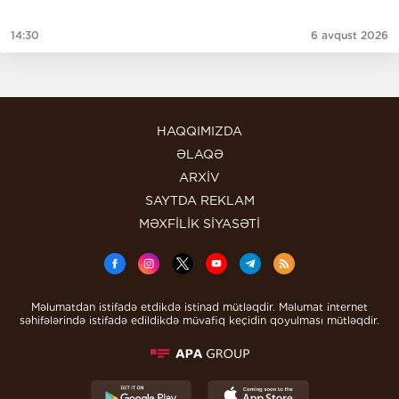
14:30
6 avqust 2026
HAQQIMIZDA
ƏLAQƏ
ARXİV
SAYTDA REKLAM
MƏXFİLİK SİYASƏTİ
Məlumatdan istifadə etdikdə istinad mütləqdir. Məlumat internet
səhifələrində istifadə edildikdə müvafiq keçidin qoyulması mütləqdir.