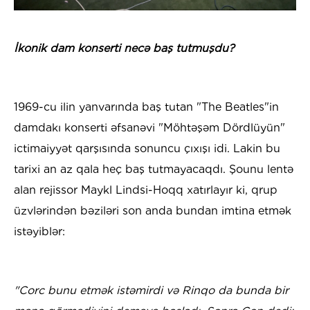
​İkonik dam konserti necə baş tutmuşdu?
1969-cu ilin yanvarında baş tutan "The Beatles"in
damdakı konserti əfsanəvi "Möhtəşəm Dördlüyün"
ictimaiyyət qarşısında sonuncu çıxışı idi. Lakin bu
tarixi an az qala heç baş tutmayacaqdı. Şounu lentə
alan rejissor Maykl Lindsi-Hoqq xatırlayır ki, qrup
üzvlərindən bəziləri son anda bundan imtina etmək
istəyiblər:
"Corc bunu etmək istəmirdi və Rinqo da bunda bir