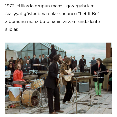
1972-ci illərdə qrupun mənzil-qərargahı kimi
fəaliyyət göstərib və onlar sonuncu "Let It Be"
albomunu məhz bu binanın zirzəmisində lentə
alıblar.