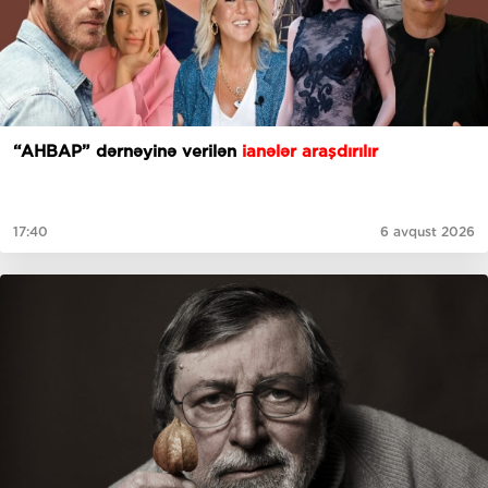
“AHBAP” dərnəyinə verilən
ianələr araşdırılır
17:40
6 avqust 2026