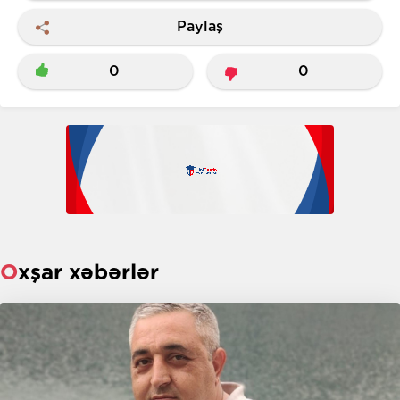
Paylaş
0
0
Oxşar xəbərlər