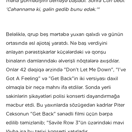
məna görmədiyini deməyə başladı. Sonra Con dedi:
'Cəhənnəmə ki, gəlin gedib bunu edək.'"
Beləliklə, qrup beş mərtəbə yuxarı qalxdı və günün
ortasında əsl ajiotaj yaratdı. Nə baş verdiyini
anlayan pərəstişkarlar küçələrdəki və qonşu
binaların damlarındakı əlverişli nöqtələrə axışdılar.
Onlar 42 dəqiqə ərzində "Don't Let Me Down", "I've
Got A Feeling" və "Get Back"in iki versiyası daxil
olmaqla bir neçə mahnı ifa etdilər. Sonda yerli
sakinlərin şikayətləri polisi konserti dayandırmağa
məcbur etdi. Bu yaxınlarda sözügedən kadrlar Piter
Ceksonun "Get Back" sənədli filmi üçün bərpa
edilib təmizlənib; "Savile Row 3"ün üzərindəki mavi
lövhə isə bu tarixi konserti xatırladır.