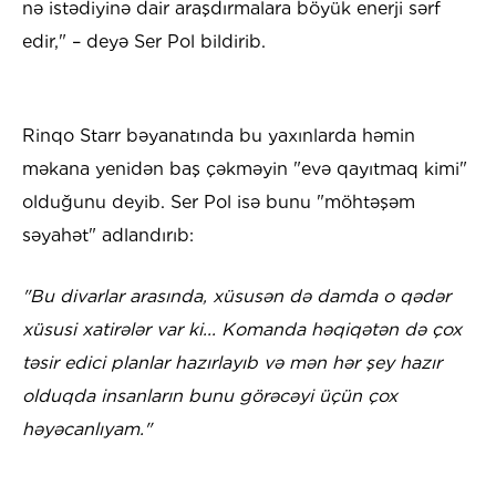
nə istədiyinə dair araşdırmalara böyük enerji sərf
edir," – deyə Ser Pol bildirib.
Rinqo Starr bəyanatında bu yaxınlarda həmin
məkana yenidən baş çəkməyin "evə qayıtmaq kimi"
olduğunu deyib. Ser Pol isə bunu "möhtəşəm
səyahət" adlandırıb:
"Bu divarlar arasında, xüsusən də damda o qədər
xüsusi xatirələr var ki... Komanda həqiqətən də çox
təsir edici planlar hazırlayıb və mən hər şey hazır
olduqda insanların bunu görəcəyi üçün çox
həyəcanlıyam."