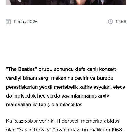
11 may 2026
12:56
​"The Beatles" qrupu sonuncu dəfə canlı konsert
verdiyi binanı sərgi məkanına çevirir və burada
pərəstişkarları yeddi mərtəbəlik xatirə əşyaları, eləcə
də indiyədək heç yerdə yayımlanmamış arxiv
materialları ilə tanış ola biləcəklər.
Kulis.az xəbər verir ki, II dərəcəli memarlıq abidəsi
olan "Savile Row 3" ünvanındakı bu malikanə 1968-