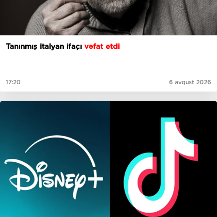
Tanınmış italyan ifaçı
vəfat etdi
17:20
6 avqust 2026