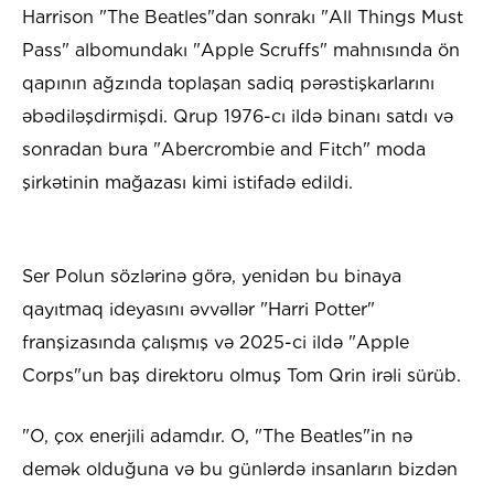
Harrison "The Beatles"dan sonrakı "All Things Must
Pass" albomundakı "Apple Scruffs" mahnısında ön
qapının ağzında toplaşan sadiq pərəstişkarlarını
əbədiləşdirmişdi. Qrup 1976-cı ildə binanı satdı və
sonradan bura "Abercrombie and Fitch" moda
şirkətinin mağazası kimi istifadə edildi.
Ser Polun sözlərinə görə, yenidən bu binaya
qayıtmaq ideyasını əvvəllər "Harri Potter"
franşizasında çalışmış və 2025-ci ildə "Apple
Corps"un baş direktoru olmuş Tom Qrin irəli sürüb.
"O, çox enerjili adamdır. O, "The Beatles"in nə
demək olduğuna və bu günlərdə insanların bizdən