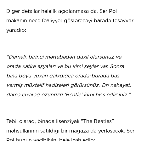
Digər detallar hələlik açıqlanmasa da, Ser Pol
məkanın necə fəaliyyət göstərəcəyi barədə təsəvvür
yaradıb:
"Deməli, birinci mərtəbədən daxil olursunuz və
orada xatirə əşyaları və bu kimi şeylər var. Sonra
bina boyu yuxarı qalxdıqca orada-burada baş
vermiş müxtəlif hadisələri görürsünüz. Ən nəhayət,
dama çıxaraq özünüzü 'Beatle' kimi hiss edirsiniz."
Təbii olaraq, binada lisenziyalı "The Beatles"
məhsullarının satıldığı bir mağaza da yerləşəcək. Ser
Pol bunun vacibliyini belə izah edib: