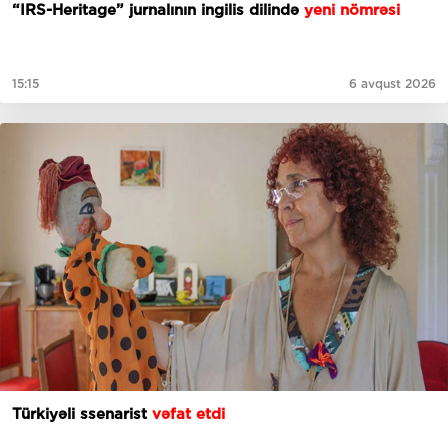
“IRS-Heritage” jurnalının ingilis dilində
yeni nömrəsi
15:15
6 avqust 2026
Türkiyəli ssenarist
vəfat etdi