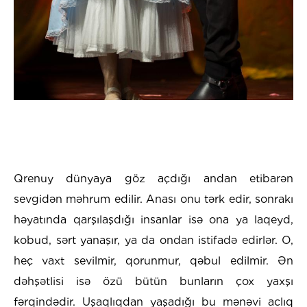
Qrenuy dünyaya göz açdığı andan etibarən
sevgidən məhrum edilir. Anası onu tərk edir, sonrakı
həyatında qarşılaşdığı insanlar isə ona ya laqeyd,
kobud, sərt yanaşır, ya da ondan istifadə edirlər. O,
heç vaxt sevilmir, qorunmur, qəbul edilmir. Ən
dəhşətlisi isə özü bütün bunların çox yaxşı
fərqindədir. Uşaqlıqdan yaşadığı bu mənəvi aclıq