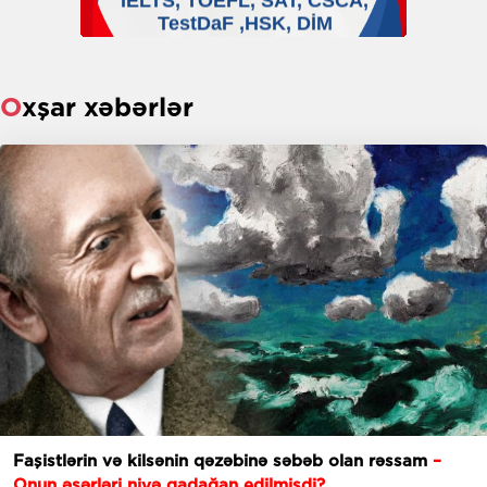
Oxşar xəbərlər
Faşistlərin və kilsənin qəzəbinə səbəb olan rəssam
–
Onun əsərləri niyə qadağan edilmişdi?