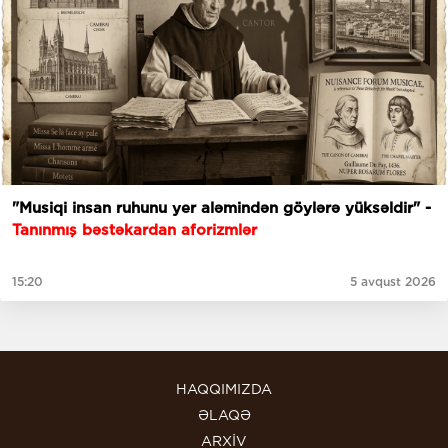
"Musiqi insan ruhunu yer aləmindən göylərə yüksəldir" -
Tanınmış bəstəkardan aforizmlər
15:20
5 avqust 2026
HAQQIMIZDA
ƏLAQƏ
ARXİV