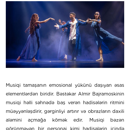
Musiqi tamaşanın emosional yükünü daşıyan əsas
elementlərdən biridir. Bəstəkar Almir Bajramoskinin
musiqi həlli səhnədə baş verən hadisələrin ritmini
müəyyənləşdirir, gərginliyi artırır və obrazların daxili
aləmini açmağa kömək edir. Musiqi bəzən
görünməyən bir personaj kimi hadisələrin içində