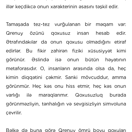
illər keçdikcə onun xarakterinin əsasını təşkil edir.
Tamaşada tez-tez vurğulanan bir məqam var:
Qrenuy özünü qoxusuz insan hesab edir.
Ətrafındakılar da onun qoxusu olmadığını etiraf
edirlər. Bu fikir zahirən fiziki xüsusiyyət kimi
görünür. Əslində isə onun bütün həyatının
metaforasıdır. O, insanların arasında olsa da, heç
kimin diqqətini çəkmir. Sanki mövcuddur, amma
görünmür. Heç kəs onu hiss etmir, heç kəs onun
varlığı ilə maraqlanmır. Qoxusuzluq burada
görünməzliyin, tənhalığın və sevgisizliyin simvoluna
çevrilir.
Bəlkə də buna görə Qrenuy ömrü boyu qoxuları