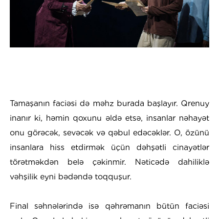
Tamaşanın faciəsi də məhz burada başlayır. Qrenuy
inanır ki, həmin qoxunu əldə etsə, insanlar nəhayət
onu görəcək, sevəcək və qəbul edəcəklər. O, özünü
insanlara hiss etdirmək üçün dəhşətli cinayətlər
törətməkdən belə çəkinmir. Nəticədə dahiliklə
vəhşilik eyni bədəndə toqquşur.
Final səhnələrində isə qəhrəmanın bütün faciəsi