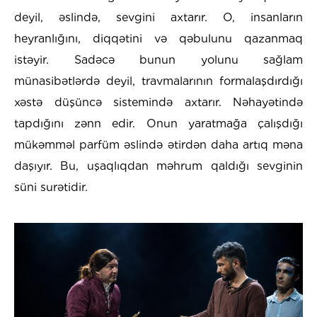
deyil, əslində, sevgini axtarır. O, insanların
heyranlığını, diqqətini və qəbulunu qazanmaq
istəyir. Sadəcə bunun yolunu sağlam
münasibətlərdə deyil, travmalarının formalaşdırdığı
xəstə düşüncə sistemində axtarır. Nəhayətində
tapdığını zənn edir. Onun yaratmağa çalışdığı
mükəmməl parfüm əslində ətirdən daha artıq məna
daşıyır. Bu, uşaqlıqdan məhrum qaldığı sevginin
süni surətidir.