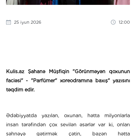
25 iyun 2026
12:00
Kulis.az Şahanə Müşfiqin "Görünməyən qoxunun
faciəsi" - "Parfümer" xoreodramına baxış" yazısını
təqdim edir.
Ədəbiyyatda yazılan, oxunan, hətta milyonlarla
insan tərəfindən çox sevilən əsərlər var ki, onları
səhnəyə gətirmək çətin, bəzən hətta