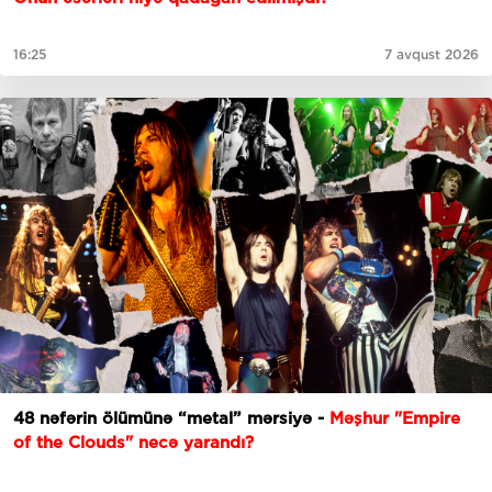
16:25
7 avqust 2026
48 nəfərin ölümünə “metal” mərsiyə -
Məşhur "Empire
of the Clouds" necə yarandı?