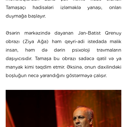
Tamaşaçı hadisələri izləməklə yanaşı, onları
duymağa başlayır.
Əsərin mərkəzində dayanan Jan-Batist Qrenuy
obrazı (Ziya Ağa) həm qeyri-adi istedada malik
insan, həm də dərin psixoloji travmaların
daşıyıcısıdır. Tamaşa bu obrazı sadəcə qatil və ya
manyak kimi təqdim etmir. Əksinə, onun daxilindəki
boşluğun necə yarandığını göstərməyə çalışır.