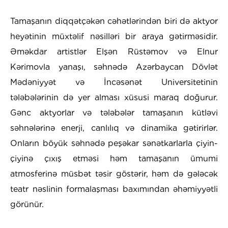
Tamaşanın diqqətçəkən cəhətlərindən biri də aktyor
heyətinin müxtəlif nəsilləri bir araya gətirməsidir.
Əməkdar artistlər Elşən Rüstəmov və Elnur
Kərimovla yanaşı, səhnədə Azərbaycan Dövlət
Mədəniyyət və İncəsənət Universitetinin
tələbələrinin də yer alması xüsusi maraq doğurur.
Gənc aktyorlar və tələbələr tamaşanın kütləvi
səhnələrinə enerji, canlılıq və dinamika gətirirlər.
Onların böyük səhnədə peşəkar sənətkarlarla çiyin-
çiyinə çıxış etməsi həm tamaşanın ümumi
atmosferinə müsbət təsir göstərir, həm də gələcək
teatr nəslinin formalaşması baxımından əhəmiyyətli
görünür.