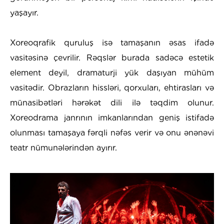
yaşayır.
Xoreoqrafik quruluş isə tamaşanın əsas ifadə
vasitəsinə çevrilir. Rəqslər burada sadəcə estetik
element deyil, dramaturji yük daşıyan mühüm
vasitədir. Obrazların hissləri, qorxuları, ehtirasları və
münasibətləri hərəkət dili ilə təqdim olunur.
Xoreodrama janrının imkanlarından geniş istifadə
olunması tamaşaya fərqli nəfəs verir və onu ənənəvi
teatr nümunələrindən ayırır.