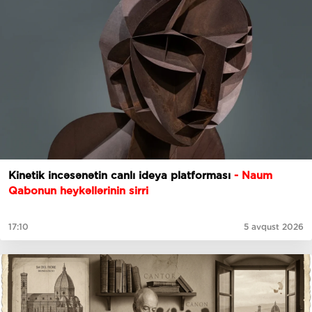
Kinetik incəsənətin canlı ideya platforması
- Naum
Qabonun heykəllərinin sirri
17:10
5 avqust 2026