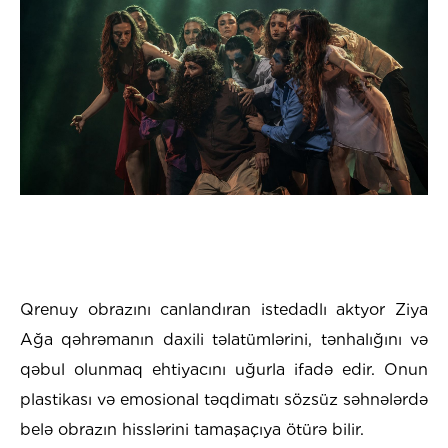
Qrenuy obrazını canlandıran istedadlı aktyor Ziya
Ağa qəhrəmanın daxili təlatümlərini, tənhalığını və
qəbul olunmaq ehtiyacını uğurla ifadə edir. Onun
plastikası və emosional təqdimatı sözsüz səhnələrdə
belə obrazın hisslərini tamaşaçıya ötürə bilir.