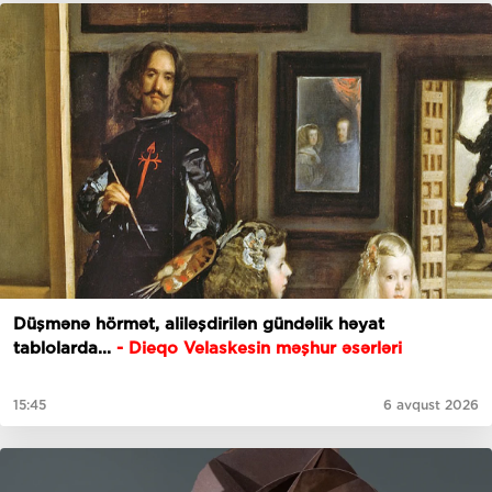
Düşmənə hörmət, aliləşdirilən gündəlik həyat
tablolarda...
-
Dieqo Velaskesin məşhur əsərləri
15:45
6 avqust 2026