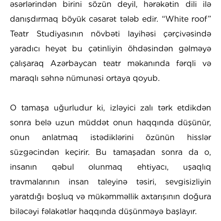
əsərlərindən birini sözün deyil, hərəkətin dili ilə
danışdırmaq böyük cəsarət tələb edir. “White roof”
Teatr Studiyasının növbəti layihəsi çərçivəsində
yaradıcı heyət bu çətinliyin öhdəsindən gəlməyə
çalışaraq Azərbaycan teatr məkanında fərqli və
maraqlı səhnə nümunəsi ortaya qoyub.
O tamaşa uğurludur ki, izləyici zalı tərk etdikdən
sonra belə uzun müddət onun haqqında düşünür,
onun anlatmaq istədiklərini özünün hisslər
süzgəcindən keçirir. Bu tamaşadan sonra da o,
insanın qəbul olunmaq ehtiyacı, uşaqlıq
travmalarının insan taleyinə təsiri, sevgisizliyin
yaratdığı boşluq və mükəmməllik axtarışının doğura
biləcəyi fəlakətlər haqqında düşünməyə başlayır.