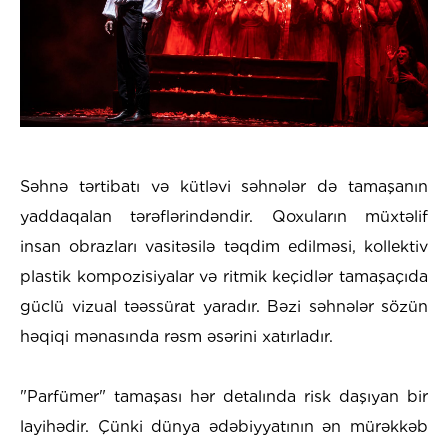
Səhnə tərtibatı və kütləvi səhnələr də tamaşanın
yaddaqalan tərəflərindəndir. Qoxuların müxtəlif
insan obrazları vasitəsilə təqdim edilməsi, kollektiv
plastik kompozisiyalar və ritmik keçidlər tamaşaçıda
güclü vizual təəssürat yaradır. Bəzi səhnələr sözün
həqiqi mənasında rəsm əsərini xatırladır.
"Parfümer" tamaşası hər detalında risk daşıyan bir
layihədir. Çünki dünya ədəbiyyatının ən mürəkkəb