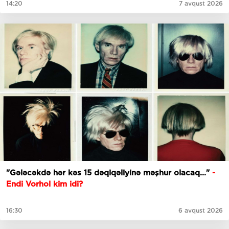
14:20
7 avqust 2026
"Gələcəkdə hər kəs 15 dəqiqəliyinə məşhur olacaq..."
-
Endi Vorhol kim idi?
16:30
6 avqust 2026