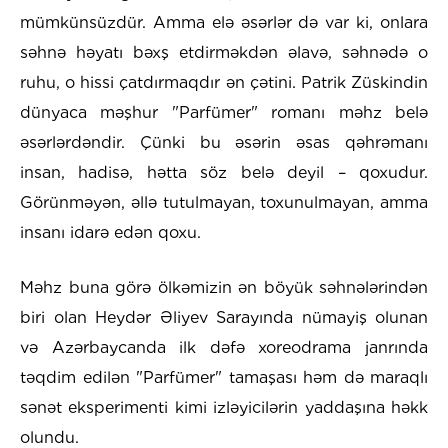
mümkünsüzdür. Amma elə əsərlər də var ki, onlara
səhnə həyatı bəxş etdirməkdən əlavə, səhnədə o
ruhu, o hissi çatdırmaqdır ən çətini. Patrik Züskindin
dünyaca məşhur "Parfümer" romanı məhz belə
əsərlərdəndir. Çünki bu əsərin əsas qəhrəmanı
insan, hadisə, hətta söz belə deyil – qoxudur.
Görünməyən, əllə tutulmayan, toxunulmayan, amma
insanı idarə edən qoxu.
Məhz buna görə ölkəmizin ən böyük səhnələrindən
biri olan Heydər Əliyev Sarayında nümayiş olunan
və Azərbaycanda ilk dəfə xoreodrama janrında
təqdim edilən "Parfümer" tamaşası həm də maraqlı
sənət eksperimenti kimi izləyicilərin yaddaşına həkk
olundu.