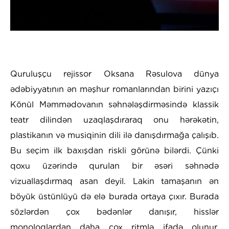
Quruluşçu rejissor Oksana Rəsulova dünya
ədəbiyyatının ən məşhur romanlarından birini yazıçı
Könül Məmmədovanın səhnələşdirməsində klassik
teatr dilindən uzaqlaşdıraraq onu hərəkətin,
plastikanın və musiqinin dili ilə danışdırmağa çalışıb.
Bu seçim ilk baxışdan riskli görünə bilərdi. Çünki
qoxu üzərində qurulan bir əsəri səhnədə
vizuallaşdırmaq asan deyil. Lakin tamaşanın ən
böyük üstünlüyü də elə burada ortaya çıxır. Burada
sözlərdən çox bədənlər danışır, hisslər
monoloqlardan daha çox ritmlə ifadə olunur.