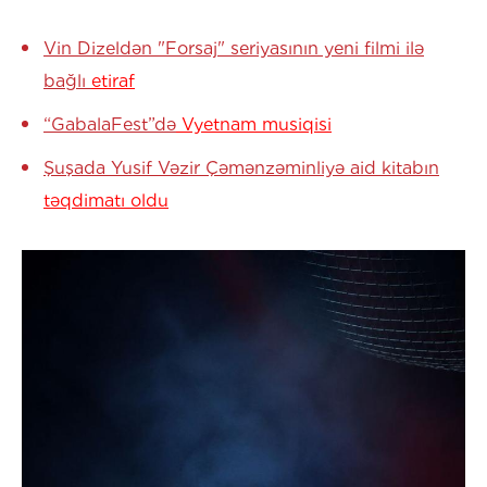
Vin Dizeldən "Forsaj" seriyasının yeni filmi ilə
bağlı
etiraf
“GabalaFest”də
Vyetnam musiqisi
Şuşada Yusif Vəzir Çəmənzəminliyə aid kitabın
təqdimatı oldu