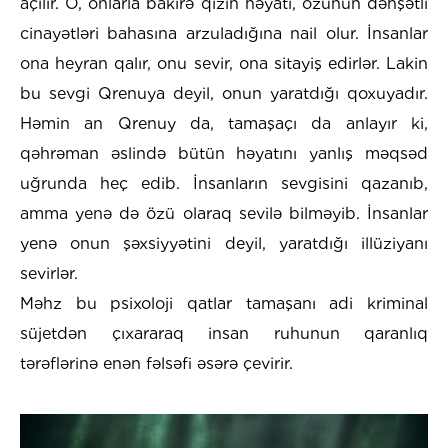
açılır. O, onlarla bakirə qızın həyatı, özünün dəhşətli
cinayətləri bahasına arzuladığına nail olur. İnsanlar
ona heyran qalır, onu sevir, ona sitayiş edirlər. Lakin
bu sevgi Qrenuya deyil, onun yaratdığı qoxuyadır.
Həmin an Qrenuy da, tamaşaçı da anlayır ki,
qəhrəman əslində bütün həyatını yanlış məqsəd
uğrunda heç edib. İnsanların sevgisini qazanıb,
amma yenə də özü olaraq sevilə bilməyib. İnsanlar
yenə onun şəxsiyyətini deyil, yaratdığı illüziyanı
sevirlər.
Məhz bu psixoloji qatlar tamaşanı adi kriminal
süjetdən çıxararaq insan ruhunun qaranlıq
tərəflərinə enən fəlsəfi əsərə çevirir.