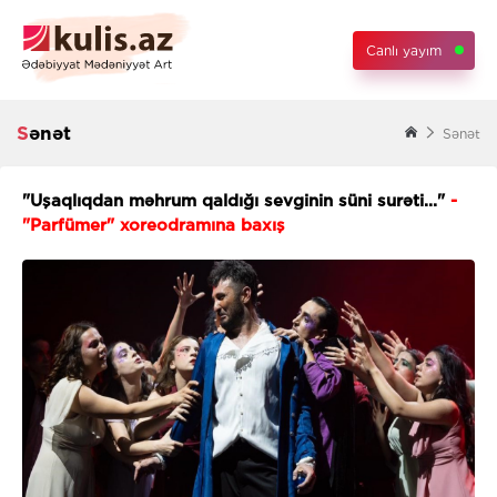
Canlı yayım
Sənət
Sənət
"Uşaqlıqdan məhrum qaldığı sevginin süni surəti..."
-
"Parfümer" xoreodramına baxış