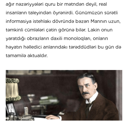
ağır nəzəriyyələri quru bir mətndən deyil, real
insanların taleyindən öyrənirdi. Günümüzün sürətli
informasiya istehlakı dövründə bəzən Mannın uzun,
təmkinli cümlələri çətin görünə bilər. Lakin onun
yaratdığı obrazların daxili monoloqları, onların
həyatın həlledici anlarındakı tərəddüdləri bu gün də
tamamilə aktualdır.