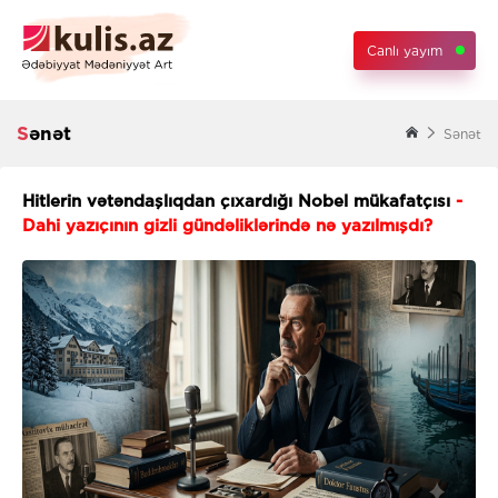
Canlı yayım
Sənət
Sənət
Hitlerin vətəndaşlıqdan çıxardığı Nobel mükafatçısı
-
Dahi yazıçının gizli gündəliklərində nə yazılmışdı?