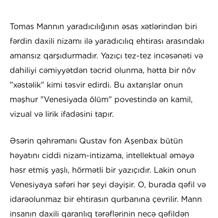
Tomas Mannın yaradıcılığının əsas xətlərindən biri
fərdin daxili nizamı ilə yaradıcılıq ehtirası arasındakı
amansız qarşıdurmadır. Yazıçı tez-tez incəsənəti və
dahiliyi cəmiyyətdən təcrid olunma, hətta bir növ
"xəstəlik" kimi təsvir edirdi. Bu axtarışlar onun
məşhur "Venesiyada ölüm" povestində ən kamil,
vizual və lirik ifadəsini tapır.
Əsərin qəhrəmanı Qustav fon Aşenbaх bütün
həyatını ciddi nizam-intizama, intellektual əməyə
həsr etmiş yaşlı, hörmətli bir yazıçıdır. Lakin onun
Venesiyaya səfəri hər şeyi dəyişir. O, burada qəfil və
idarəolunmaz bir ehtirasın qurbanına çevrilir. Mann
insanın daxili qaranlıq tərəflərinin necə qəfildən