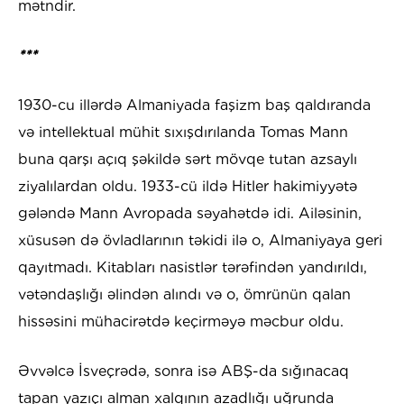
mətndir.
***
1930-cu illərdə Almaniyada faşizm baş qaldıranda
və intellektual mühit sıxışdırılanda Tomas Mann
buna qarşı açıq şəkildə sərt mövqe tutan azsaylı
ziyalılardan oldu. 1933-cü ildə Hitler hakimiyyətə
gələndə Mann Avropada səyahətdə idi. Ailəsinin,
xüsusən də övladlarının təkidi ilə o, Almaniyaya geri
qayıtmadı. Kitabları nasistlər tərəfindən yandırıldı,
vətəndaşlığı əlindən alındı və o, ömrünün qalan
hissəsini mühacirətdə keçirməyə məcbur oldu.
Əvvəlcə İsveçrədə, sonra isə ABŞ-da sığınacaq
tapan yazıçı alman xalqının azadlığı uğrunda