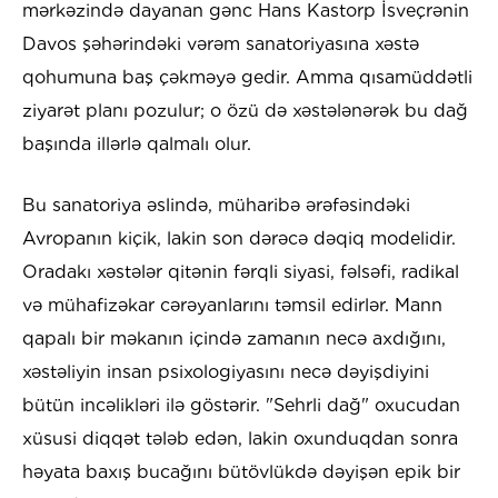
mərkəzində dayanan gənc Hans Kastorp İsveçrənin
Davos şəhərindəki vərəm sanatoriyasına xəstə
qohumuna baş çəkməyə gedir. Amma qısamüddətli
ziyarət planı pozulur; o özü də xəstələnərək bu dağ
başında illərlə qalmalı olur.
Bu sanatoriya əslində, müharibə ərəfəsindəki
Avropanın kiçik, lakin son dərəcə dəqiq modelidir.
Oradakı xəstələr qitənin fərqli siyasi, fəlsəfi, radikal
və mühafizəkar cərəyanlarını təmsil edirlər. Mann
qapalı bir məkanın içində zamanın necə axdığını,
xəstəliyin insan psixologiyasını necə dəyişdiyini
bütün incəlikləri ilə göstərir. "Sehrli dağ" oxucudan
xüsusi diqqət tələb edən, lakin oxunduqdan sonra
həyata baxış bucağını bütövlükdə dəyişən epik bir