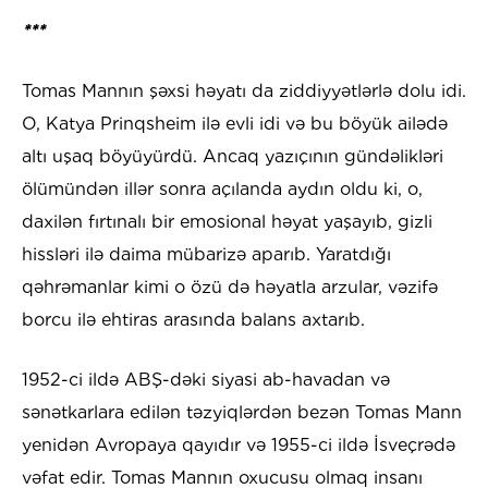
***
Tomas Mannın şəxsi həyatı da ziddiyyətlərlə dolu idi.
O, Katya Prinqsheim ilə evli idi və bu böyük ailədə
altı uşaq böyüyürdü. Ancaq yazıçının gündəlikləri
ölümündən illər sonra açılanda aydın oldu ki, o,
daxilən fırtınalı bir emosional həyat yaşayıb, gizli
hissləri ilə daima mübarizə aparıb. Yaratdığı
qəhrəmanlar kimi o özü də həyatla arzular, vəzifə
borcu ilə ehtiras arasında balans axtarıb.
1952-ci ildə ABŞ-dəki siyasi ab-havadan və
sənətkarlara edilən təzyiqlərdən bezən Tomas Mann
yenidən Avropaya qayıdır və 1955-ci ildə İsveçrədə
vəfat edir. Tomas Mannın oxucusu olmaq insanı