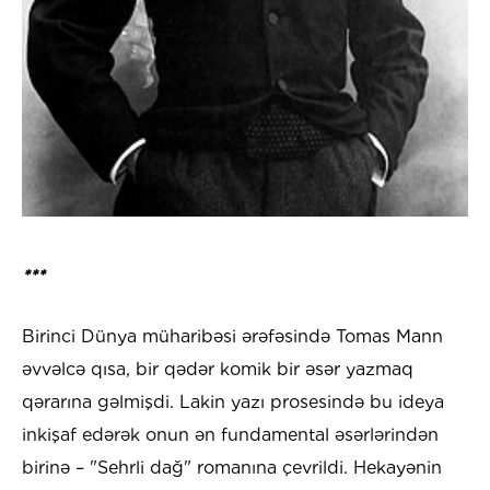
***
Birinci Dünya müharibəsi ərəfəsində Tomas Mann
əvvəlcə qısa, bir qədər komik bir əsər yazmaq
qərarına gəlmişdi. Lakin yazı prosesində bu ideya
inkişaf edərək onun ən fundamental əsərlərindən
birinə – "Sehrli dağ" romanına çevrildi. Hekayənin