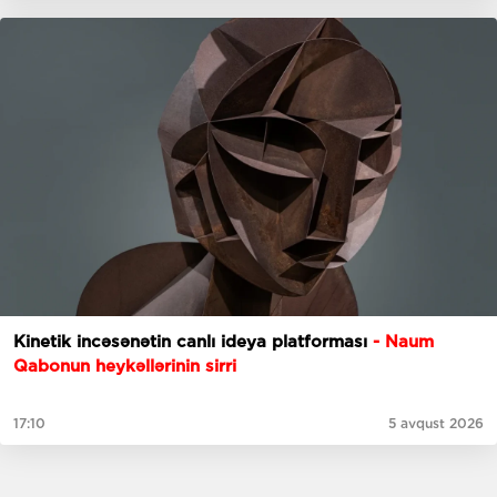
Kinetik incəsənətin canlı ideya platforması
- Naum
Qabonun heykəllərinin sirri
17:10
5 avqust 2026