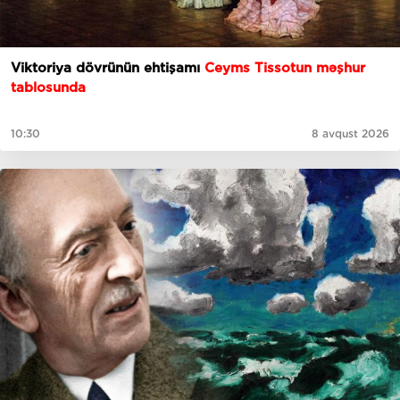
Viktoriya dövrünün ehtişamı
Ceyms Tissotun məşhur
tablosunda
10:30
8 avqust 2026