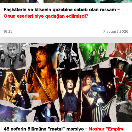
Faşistlərin və kilsənin qəzəbinə səbəb olan rəssam
–
Onun əsərləri niyə qadağan edilmişdi?
16:25
7 avqust 2026
48 nəfərin ölümünə “metal” mərsiyə -
Məşhur "Empire