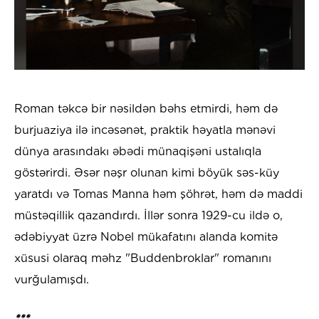
Roman təkcə bir nəsildən bəhs etmirdi, həm də
burjuaziya ilə incəsənət, praktik həyatla mənəvi
dünya arasındakı əbədi münaqişəni ustalıqla
göstərirdi. Əsər nəşr olunan kimi böyük səs-küy
yaratdı və Tomas Manna həm şöhrət, həm də maddi
müstəqillik qazandırdı. İllər sonra 1929-cu ildə o,
ədəbiyyat üzrə Nobel mükafatını alanda komitə
xüsusi olaraq məhz "Buddenbroklar" romanını
vurğulamışdı.
***