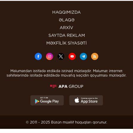
HAQQIMIZDA
ƏLAQƏ
ARXİV
SAYTDA REKLAM
MƏXFİLİK SİYASƏTİ
Məlumatdan istifadə etdikdə istinad mütləqdir. Məlumat internet
səhifələrində istifadə edildikdə müvafiq keçidin qoyulması mütləqdir.
© 2011 - 2025 Bütün müəllif hüquqları qorunur.