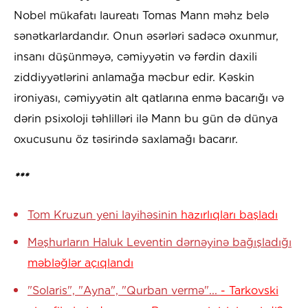
Nobel mükafatı laureatı Tomas Mann məhz belə
sənətkarlardandır. Onun əsərləri sadəcə oxunmur,
insanı düşünməyə, cəmiyyətin və fərdin daxili
ziddiyyətlərini anlamağa məcbur edir. Kəskin
ironiyası, cəmiyyətin alt qatlarına enmə bacarığı və
dərin psixoloji təhlilləri ilə Mann bu gün də dünya
oxucusunu öz təsirində saxlamağı bacarır.
***
Tom Kruzun yeni layihəsinin
hazırlıqları başladı
Məşhurların Haluk Leventin dərnəyinə bağışladığı
məbləğlər açıqlandı
"Solaris", "Ayna", "Qurban vermə"...
- Tarkovski