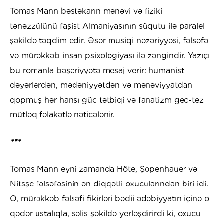
Tomas Mann bəstəkarın mənəvi və fiziki
tənəzzülünü faşist Almaniyasının süqutu ilə paralel
şəkildə təqdim edir. Əsər musiqi nəzəriyyəsi, fəlsəfə
və mürəkkəb insan psixologiyası ilə zəngindir. Yazıçı
bu romanla bəşəriyyətə mesaj verir: humanist
dəyərlərdən, mədəniyyətdən və mənəviyyatdan
qopmuş hər hansı güc tətbiqi və fanatizm gec-tez
mütləq fəlakətlə nəticələnir.
***
Tomas Mann eyni zamanda Höte, Şopenhauer və
Nitsşe fəlsəfəsinin ən diqqətli oxucularından biri idi.
O, mürəkkəb fəlsəfi fikirləri bədii ədəbiyyatın içinə o
qədər ustalıqla, səlis şəkildə yerləşdirirdi ki, oxucu