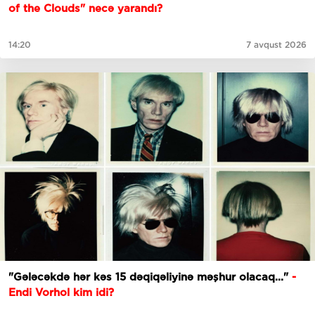
of the Clouds" necə yarandı?
14:20
7 avqust 2026
"Gələcəkdə hər kəs 15 dəqiqəliyinə məşhur olacaq..."
-
Endi Vorhol kim idi?