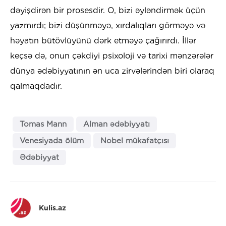
dəyişdirən bir prosesdir. O, bizi əyləndirmək üçün
yazmırdı; bizi düşünməyə, xırdalıqları görməyə və
həyatın bütövlüyünü dərk etməyə çağırırdı. İllər
keçsə də, onun çəkdiyi psixoloji və tarixi mənzərələr
dünya ədəbiyyatının ən uca zirvələrindən biri olaraq
qalmaqdadır.
Tomas Mann
Alman ədəbiyyatı
Venesiyada ölüm
Nobel mükafatçısı
Ədəbiyyat
Kulis.az