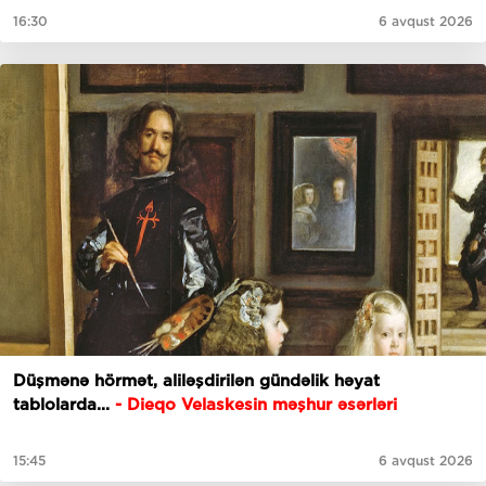
16:30
6 avqust 2026
Düşmənə hörmət, aliləşdirilən gündəlik həyat
tablolarda...
-
Dieqo Velaskesin məşhur əsərləri
15:45
6 avqust 2026