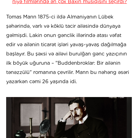
niyə filmlərində ən çox Baxın musiqisini seçirdi?
Tomas Mann 1875-ci ildə Almaniyanın Lübek
şəhərində, varlı və köklü tacir ailəsində dünyaya
gəlmişdi. Lakin onun gənclik illərində atası vəfat
edir və ailənin ticarət işləri yavaş-yavaş dağılmağa
başlayır. Bu şəxsi və ailəvi burulğan gənc yazıçının
ilk böyük uğuruna – "Buddenbroklar: Bir ailənin
tənəzzülü" romanına çevrilir. Mann bu nəhəng əsəri
yazarkən cəmi 26 yaşında idi.