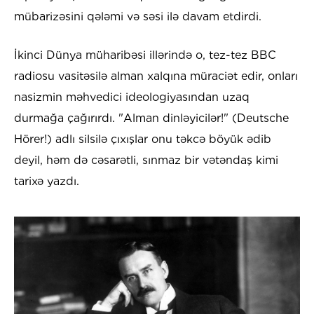
mübarizəsini qələmi və səsi ilə davam etdirdi.
İkinci Dünya müharibəsi illərində o, tez-tez BBC
radiosu vasitəsilə alman xalqına müraciət edir, onları
nasizmin məhvedici ideologiyasından uzaq
durmağa çağırırdı. "Alman dinləyicilər!" (Deutsche
Hörer!) adlı silsilə çıxışlar onu təkcə böyük ədib
deyil, həm də cəsarətli, sınmaz bir vətəndaş kimi
tarixə yazdı.