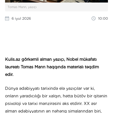
Tomas Mann, yazıçı
6 iyul 2026
10:00
Kulis.az görkəmli alman yazıçı, Nobel mükafatı
laureatı Tomas Mann
haqqında materialı təqdim
edir.
Dünya ədəbiyyatı tarixində elə yazıçılar var ki,
onların yaradıcılığı bir xalqın, hətta bütöv bir qitənin
psixoloji və tarixi mənzirəsini əks etdirir. XX əsr
alman ədəbiyyatının ən nəhəng simalarından biri,