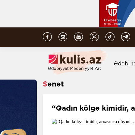
Ədəbi t
Sənət
“Qadın kölgə kimidir, 