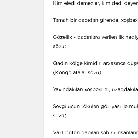
Kim elədi deməzlər, kim dedi deyərl
Tamah bir qapıdan girəndə, xoşbəxtli
Gözəllik - qadınlara verilən ilk hədi
sözü)
Qadın kölgə kimidir: arxasınca dü
(Konqo atalar sözü)
Yaxındakıları xoşbəxt et, uzaqdakıla
Sevgi üçün tökülən göz yaşı ilə mü
sözü)
Vaxt bütün qapıları səbirli insanları