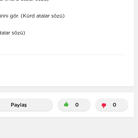
rini gör. (Kürd atalar sözü)
talar sözü)
Paylaş
0
0