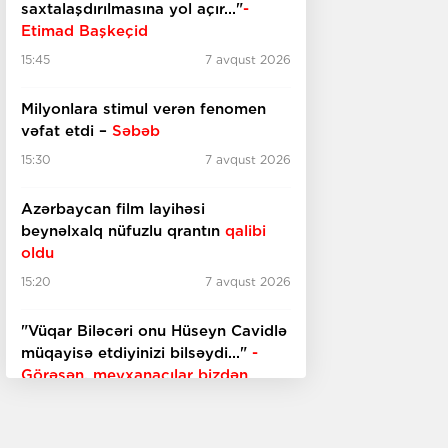
saxtalaşdırılmasına yol açır..."
-
Etimad Başkeçid
15:45
7 avqust 2026
Milyonlara stimul verən fenomen
vəfat etdi –
Səbəb
15:30
7 avqust 2026
Azərbaycan film layihəsi
beynəlxalq nüfuzlu qrantın
qalibi
oldu
15:20
7 avqust 2026
"Vüqar Biləcəri onu Hüseyn Cavidlə
müqayisə etdiyinizi bilsəydi..."
-
Görəsən, meyxanaçılar bizdən
inciməz ki?
15:00
7 avqust 2026