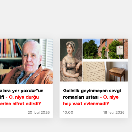
alara yer yoxdur"un
Gəlinlik geyinməyən sevgi
ifi
- O, niyə durğu
romanları ustası
- O, niyə
lərinə nifrət edirdi?
heç vaxt evlənmədi?
20 iyul 2026
10:00
18 iyul 2026