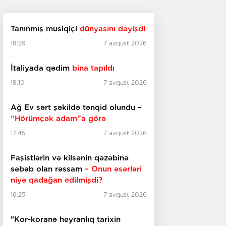
Tanınmış musiqiçi
dünyasını dəyişdi
18:29
7 avqust 2026
İtaliyada qədim
bina tapıldı
18:10
7 avqust 2026
Ağ Ev sərt şəkildə tənqid olundu –
“Hörümçək adam”a görə
17:45
7 avqust 2026
Faşistlərin və kilsənin qəzəbinə
səbəb olan rəssam
– Onun əsərləri
niyə qadağan edilmişdi?
16:25
7 avqust 2026
"Kor-koranə heyranlıq tarixin