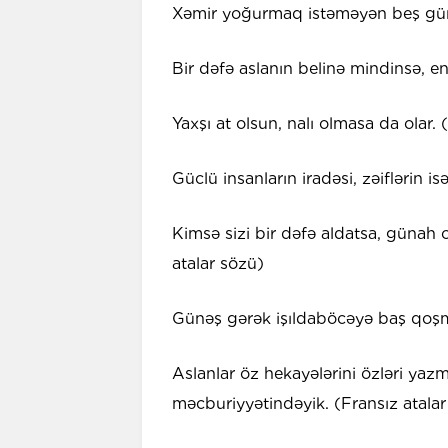
Xəmir yoğurmaq istəməyən beş gün 
Bir dəfə aslanın belinə mindinsə, en
Yaxşı at olsun, nalı olmasa da olar.
Güclü insanların iradəsi, zəiflərin is
Kimsə sizi bir dəfə aldatsa, günah 
atalar sözü)
Günəş gərək işıldaböcəyə baş qoşma
Aslanlar öz hekayələrini özləri yazm
məcburiyyətindəyik. (Fransız atalar