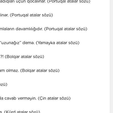
dıqları üçün qocalırlar. (Portuqal atalar sözü)
inər. (Portuqal atalar sözü)
laların davamlılığıdır. (Portuqal atalar sözü)
“uzunağız” demə. (Yamayka atalar sözü)
?! (Bolqar atalar sözü)
am olmaz. (Bolqar atalar sözü)
özü)
nda cavab verməyin. (Çin atalar sözü)
a. (Kürd atalar sözü)