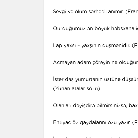
Sevgi və ölüm sərhəd tanımır. (Fran
Qurduğumuz ən böyük həbsxana içim
Lap yaxşı – yaxşının düşmənidir. (F
Acmayan adam çörəyin nə olduğunu
İstər daş yumurtanın üstünə düşsün
(Yunan atalar sözü)
Olanları dəyişdirə bilmirsinizsə, bax
Ehtiyac öz qaydalarını özü yazır. (F