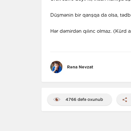
Düşmənin bir qarışqa da olsa, tədbi
Hər dəmirdən qılınc olmaz. (Kürd a
Rəna Nevzat
4766 dəfə oxunub