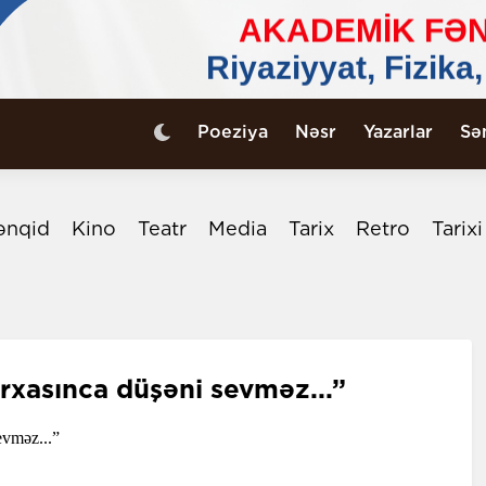
Poeziya
Nəsr
Yazarlar
Sə
ənqid
Kino
Teatr
Media
Tarix
Retro
Tarix
arxasınca düşəni sevməz...”