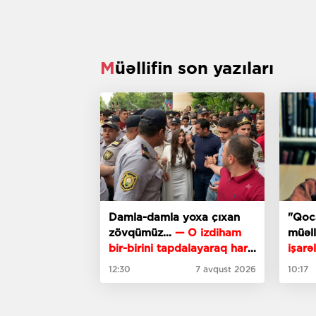
Müəllifin son yazıları
Damla-damla yoxa çıxan
"Qoc
zövqümüz...
— O izdiham
müəll
bir-birini tapdalayaraq hara
işarə
çatmağa tələsirdi?
12:30
7 avqust 2026
10:17