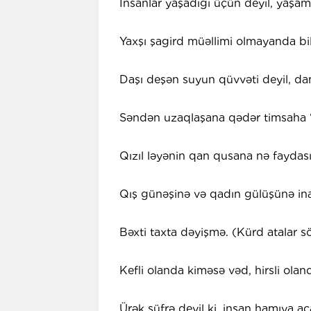
İnsanlar yaşadığı üçün deyil, yaşama
Yaxşı şagird müəllimi olmayanda bil
Daşı deşən suyun qüvvəti deyil, dam
Səndən uzaqlaşana qədər timsaha 
Qızıl ləyənin qan qusana nə faydası
Qış günəşinə və qadın gülüşünə in
Bəxti taxta dəyişmə. (Kürd atalar s
Kefli olanda kiməsə vəd, hirsli ola
Ürək süfrə deyil ki, insan hamıya aç