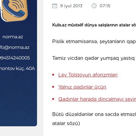
9 iyul 2013
07:15
Kulis.az müxtəlif dünya xalqlarının atalar sö
Pislik etməmisənsə, şeytanların qa
Təmiz vicdan qədər yumşaq yastıq y
Lev Tolstoyun aforizmləri
Yalnız qadınlar üçün
Qadınlar harada dincəlməyi sevi
Bütü düzəldənlər ona səcdə etməzlər,
atalar sözü)