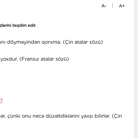
zlərini təqdim edir.
pını döyməyindən qorxma. (Çin atalar sözü)
oxdur. (Fransız atalar sözü)
r?
 çünki onu necə düzəltdiklərini yaxşı bilirlər. (Çin