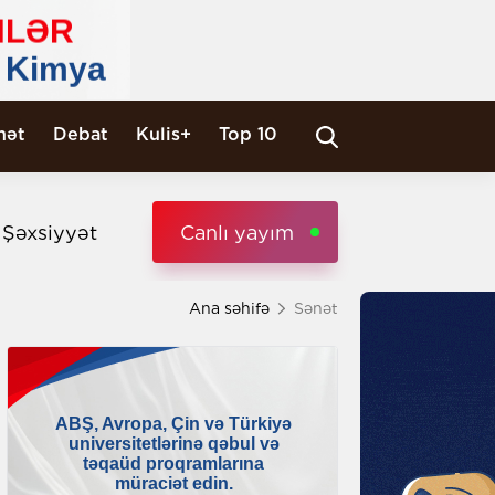
nət
Debat
Kulis+
Top 10
i Şəxsiyyət
Canlı yayım
Ana səhifə
Sənət