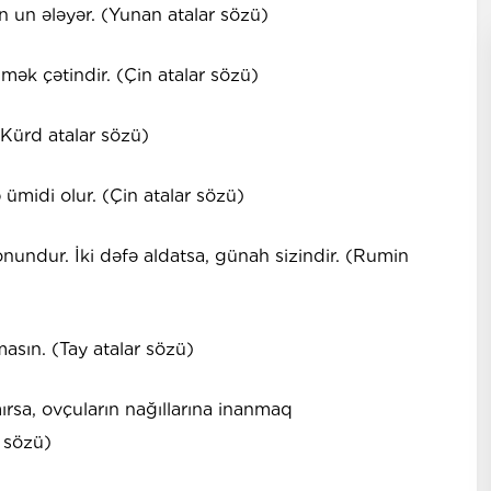
un ələyər. (Yunan atalar sözü)
mək çətindir. (Çin atalar sözü)
 (Kürd atalar sözü)
ə ümidi olur. (Çin atalar sözü)
onundur. İki dəfə aldatsa, günah sizindir. (Rumin
sın. (Tay atalar sözü)
ırsa, ovçuların nağıllarına inanmaq
 sözü)