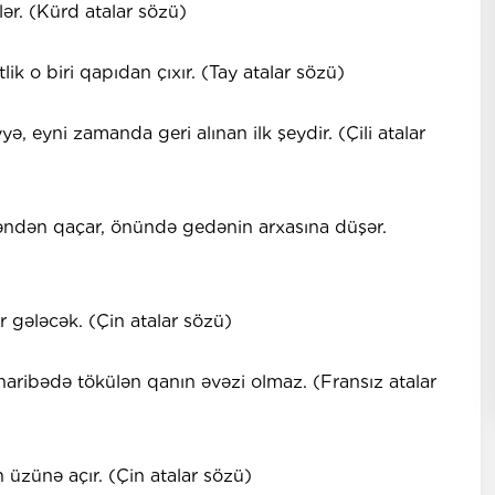
ər. (Kürd atalar sözü)
k o biri qapıdan çıxır. (Tay atalar sözü)
yyə, eyni zamanda geri alınan ilk şeydir. (Çili atalar
şəndən qaçar, önündə gedənin arxasına düşər.
r gələcək. (Çin atalar sözü)
haribədə tökülən qanın əvəzi olmaz. (Fransız atalar
n üzünə açır. (Çin atalar sözü)