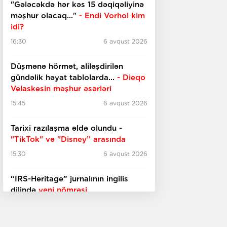
"Gələcəkdə hər kəs 15 dəqiqəliyinə
məşhur olacaq..."
- Endi Vorhol kim
idi?
16:30
6 avqust 2026
Düşmənə hörmət, aliləşdirilən
gündəlik həyat tablolarda...
-
Dieqo
Velaskesin məşhur əsərləri
15:45
6 avqust 2026
Tarixi razılaşma əldə olundu -
"TikTok" və "Disney” arasında
15:30
6 avqust 2026
“IRS-Heritage” jurnalının ingilis
dilində
yeni nömrəsi
15:15
6 avqust 2026