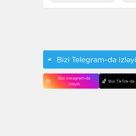
Bizi Telegram-da izləy
Bizi Instagram-da
Bizi TikTok-da 
izləyin