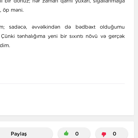
adlı bir donuz; hər zaman qarnı yuxarı, sığallanmağa
, öp məni.
ım; sadəcə, əvvəlkindən də bədbəxt olduğumu
ki tənhalığıma yeni bir sıxıntı növü və gerçək
dim.
Paylaş
0
0