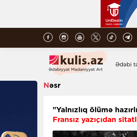
Ədəbi t
Nəsr
"Yalnızlıq ölümə hazır
Fransız yazıçıdan sitatl