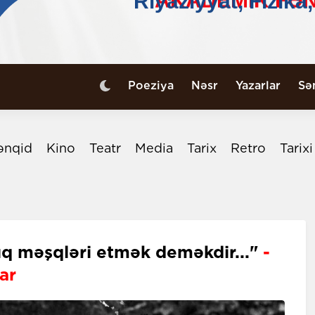
Poeziya
Nəsr
Yazarlar
Sə
ənqid
Kino
Teatr
Media
Tarix
Retro
Tarix
lıq məşqləri etmək deməkdir..."
-
ar