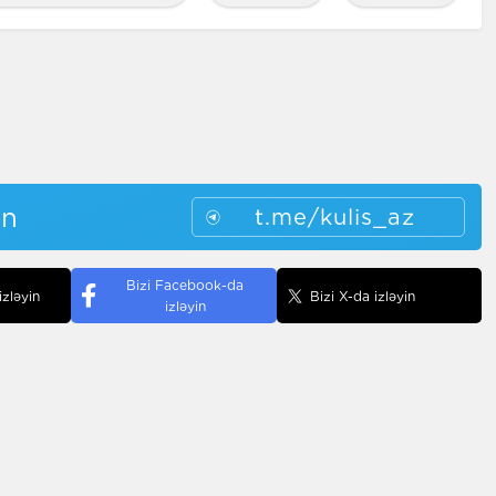
in
t.me/kulis_az
Bizi Facebook-da
izləyin
Bizi X-da izləyin
izləyin