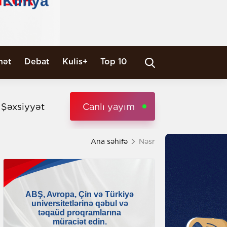
nət
Debat
Kulis+
Top 10
i Şəxsiyyət
Canlı yayım
Ana səhifə
Nəsr