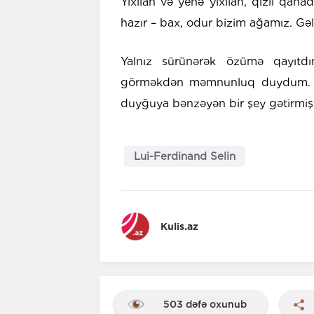
Yıxılan və yenə yıxılan, qızıl qan
hazır – bax, odur bizim ağamız. Gəl
Yalnız sürünərək özümə qayıtd
görməkdən məmnunluq duydum. Çün
duyğuya bənzəyən bir şey gətirmiş
Lui-Ferdinand Selin
Kulis.az
503 dəfə oxunub