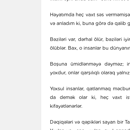
Həyatımda heç vaxt səs verməmişəm.
və anladım ki, buna görə də qalib gə
Bəziləri var, dərhal ölür, bəziləri 
ölüblər. Bax, o insanlar bu dünyanın
Boşuna ümidlənməyə dəyməz; insa
yoxdur, onlar qarşılıqlı olaraq yalnız
Yoxsul insanlar, qatlanmaq məcburi
da demək olar ki, heç vaxt istə
kifayətlənərlər.
Dəqiqələri və qəpikləri sayan bir Ta