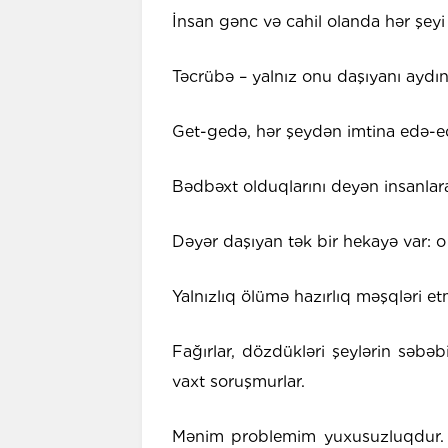
İnsan gənc və cahil olanda hər şeyi 
Təcrübə – yalnız onu daşıyanı aydın
Get-gedə, hər şeydən imtina edə-e
Bədbəxt olduqlarını deyən insanlar
Dəyər daşıyan tək bir hekayə var: 
Yalnızlıq ölümə hazırlıq məşqləri e
Fağırlar, dözdükləri şeylərin səbə
vaxt soruşmurlar.
Mənim problemim yuxusuzluqdur.