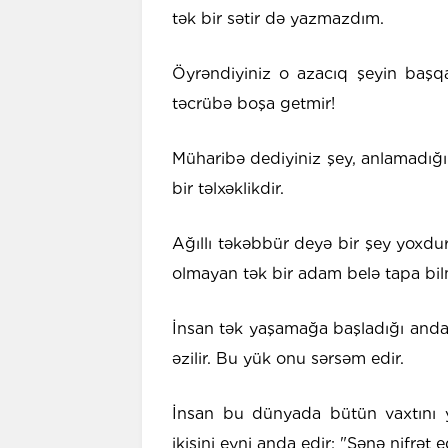
tək bir sətir də yazmazdım.
Öyrəndiyiniz o azacıq şeyin başqa
təcrübə boşa getmir!
Müharibə dediyiniz şey, anlamadığı
bir təlxəklikdir.
Ağıllı təkəbbür deyə bir şey yoxdur
olmayan tək bir adam belə tapa bil
İnsan tək yaşamağa başladığı andan
əzilir. Bu yük onu sərsəm edir.
İnsan bu dünyada bütün vaxtını 
ikisini eyni anda edir: "Sənə nifrət 