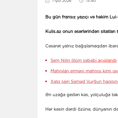
1 iyul 2026
13:40
Bu gün fransız yazıçı və həkim Lui
Kulis.az onun əsərlərindən sitatları 
Cəsarət yalnız bağışlamaqdan ibarət
Sem Nilin ölüm səbəbi
açıqlandı
Mahnıları erməni mahnısı kimi o
Xalq şairi Səməd Vurğun haqqı
Ən uzağa gedən kəs, yolçuluğa tək 
Hər kəsin dərdi özünə, dünyanın də