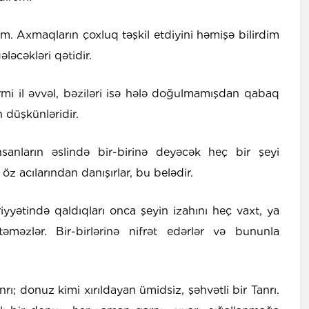
 Axmaqların çoxluq təşkil etdiyini həmişə bilirdim
ləcəkləri qətidir.
iyirmi il əvvəl, bəziləri isə hələ doğulmamışdan qabaq
 düşkünləridir.
nların əslində bir-birinə deyəcək heç bir şeyi
 öz acılarından danışırlar, bu belədir.
yyətində qaldıqları onca şeyin izahını heç vaxt, ya
məzlər. Bir-birlərinə nifrət edərlər və bununla
nrı; donuz kimi xırıldayan ümidsiz, şəhvətli bir Tanrı.