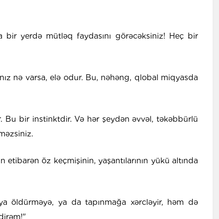
 bir yerdə mütləq faydasını görəcəksiniz! Heç bir
nız nə varsa, elə odur. Bu, nəhəng, qlobal miqyasda
. Bu bir instinktdir. Və hər şeydən əvvəl, təkəbbürlü
məzsiniz.
 etibarən öz keçmişinin, yaşantılarının yükü altında
ya öldürməyə, ya da tapınmağa xərcləyir, həm də
edirəm!"