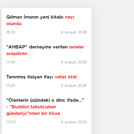
Qılman İmanın yeni kitabı
nəşr
olundu
18:20
6 avqust 2026
“AHBAP” dərnəyinə verilən
ianələr
araşdırılır
17:40
6 avqust 2026
Tanınmış italyan ifaçı
vəfat etdi
17:20
6 avqust 2026
"Ölənlərin üzündəki o dinc ifadə..."
- "Buddist tabutçunun
gündəliyi"ndən bir hissə
17:00
6 avqust 2026