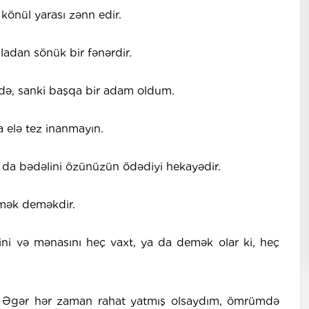
könül yarası zənn edir.
ladan sönük bir fənərdir.
də, sanki başqa bir adam oldum.
a elə tez inanmayın.
o da bədəlini özünüzün ödədiyi hekayədir.
tmək deməkdir.
bini və mənasını heç vaxt, ya da demək olar ki, heç
 Əgər hər zaman rahat yatmış olsaydım, ömrümdə