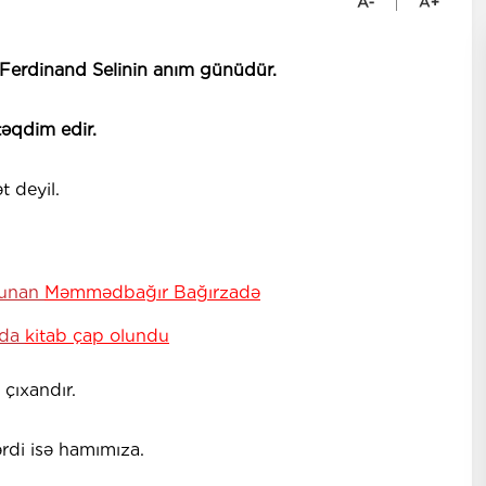
-Ferdinand Selinin anım günüdür.
təqdim edir.
 deyil.
xunan
Məmmədbağır Bağırzadə
nda
kitab çap olundu
çıxandır.
rdi isə hamımıza.