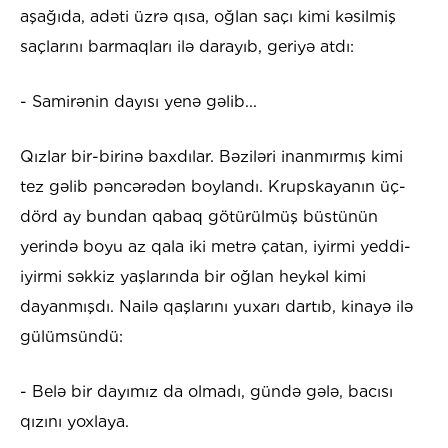
aşağıda, adəti üzrə qısa, oğlan saçı kimi kəsilmiş
saçlarını barmaqları ilə darayıb, geriyə atdı:
- Samirənin dayısı yenə gəlib...
Qızlar bir-birinə baxdılar. Bəziləri inanmırmış kimi
tez gəlib pəncərədən boylandı. Krupskayanın üç-
dörd ay bundan qabaq götürülmüş büstünün
yerində boyu az qala iki metrə çatan, iyirmi yeddi-
iyirmi səkkiz yaşlarında bir oğlan heykəl kimi
dayanmışdı. Nailə qaşlarını yuxarı dartıb, kinayə ilə
gülümsündü:
- Belə bir dayımız da olmadı, gündə gələ, bacısı
qızını yoxlaya.