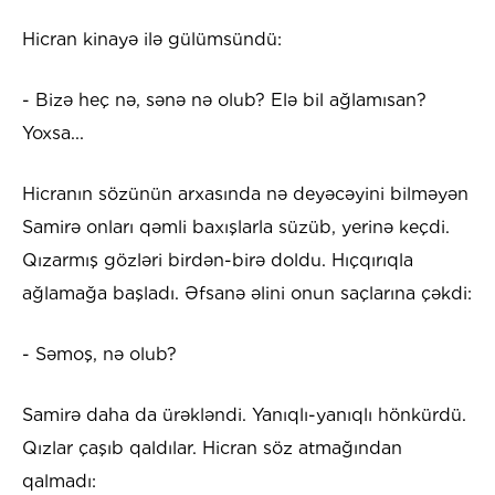
Hicran kinayə ilə gülümsündü:
- Bizə heç nə, sənə nə olub? Elə bil ağlamısan?
Yoxsa...
Hicranın sözünün arxasında nə deyəcəyini bilməyən
Samirə onları qəmli baxışlarla süzüb, yerinə keçdi.
Qızarmış gözləri birdən-birə doldu. Hıçqırıqla
ağlamağa başladı. Əfsanə əlini onun saçlarına çəkdi:
- Səmoş, nə olub?
Samirə daha da ürəkləndi. Yanıqlı-yanıqlı hönkürdü.
Qızlar çaşıb qaldılar. Hicran söz atmağından
qalmadı: