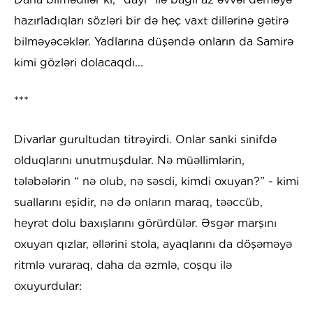
hazırladıqları sözləri bir də heç vaxt dillərinə gətirə
bilməyəcəklər. Yadlarına düşəndə onların da Samirə
kimi gözləri dolacaqdı...
***
Divarlar gurultudan titrəyirdi. Onlar sanki sinifdə
olduqlarını unutmuşdular. Nə müəllimlərin,
tələbələrin “ nə olub, nə səsdi, kimdi oxuyan?” - kimi
suallarını eşidir, nə də onların maraq, təəccüb,
heyrət dolu baxışlarını görürdülər. Əsgər marşını
oxuyan qızlar, əllərini stola, ayaqlarını da döşəməyə
ritmlə vuraraq, daha da əzmlə, coşqu ilə
oxuyurdular: