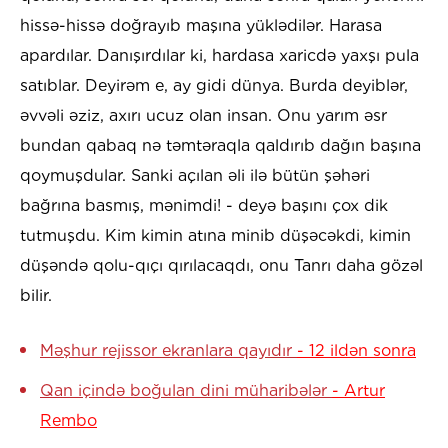
hissə-hissə doğrayıb maşına yüklədilər. Harasa
apardılar. Danışırdılar ki, hardasa xaricdə yaxşı pula
satıblar. Deyirəm e, ay gidi dünya. Burda deyiblər,
əvvəli əziz, axırı ucuz olan insan. Onu yarım əsr
bundan qabaq nə təmtəraqla qaldırıb dağın başına
qoymuşdular. Sanki açılan əli ilə bütün şəhəri
bağrına basmış, mənimdi! - deyə başını çox dik
tutmuşdu. Kim kimin atına minib düşəcəkdi, kimin
düşəndə qolu-qıçı qırılacaqdı, onu Tanrı daha gözəl
bilir.
Məşhur rejissor ekranlara qayıdır
- 12 ildən sonra
Qan içində boğulan dini müharibələr
- Artur
Rembo