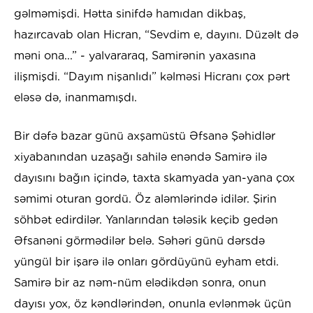
gəlməmişdi. Hətta sinifdə hamıdan dikbaş,
hazırcavab olan Hicran, “Sevdim e, dayını. Düzəlt də
məni ona...” - yalvararaq, Samirənin yaxasına
ilişmişdi. “Dayım nişanlıdı” kəlməsi Hicranı çox pərt
eləsə də, inanmamışdı.
Bir dəfə bazar günü axşamüstü Əfsanə Şəhidlər
xiyabanından uzaşağı sahilə enəndə Samirə ilə
dayısını bağın içində, taxta skamyada yan-yana çox
səmimi oturan gordü. Öz aləmlərində idilər. Şirin
söhbət edirdilər. Yanlarından tələsik keçib gedən
Əfsanəni görmədilər belə. Səhəri günü dərsdə
yüngül bir işarə ilə onları gördüyünü eyham etdi.
Samirə bir az nəm-nüm elədikdən sonra, onun
dayısı yox, öz kəndlərindən, onunla evlənmək üçün