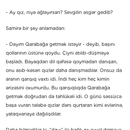
- Ay qız, niyə ağlayırsan? Sevgilin əsgər gedib?
Samirə bir şey anlamadan:
- Dayım Qarabağa getmək istəyir - deyib, başını
qollarının üstünə qoydu. Çiyni atılıb-düşməyə
başladı. Bayaqdan dil qəfəsə qoymadan danışan,
onu asıb-kəsən qızlar daha danışmadılar. Onsuz da
aranın qarışıq vaxtı idi. İndi heç kim heç kimin
ərizəsini oxumurdu. Bu qarışıqlıqda Qarabağa
getmək doğrudan da təhlükəli idi. O günü səssizcə
başa vuran tələbə qızlar dərs qurtaran kimi evlərinə,
yataqxanaya dağılışdılar.
Daha bilmədilər ki, “dayı” ilə bağlı az əvvəl deməyə