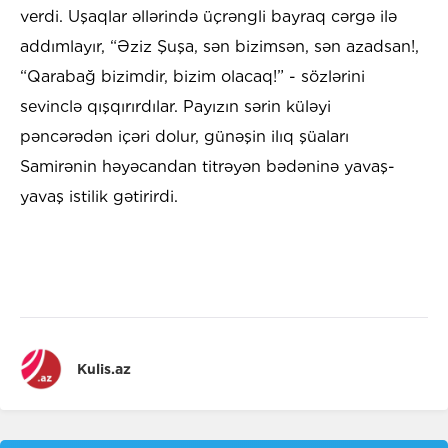
verdi. Uşaqlar əllərində üçrəngli bayraq cərgə ilə
addımlayır, “Əziz Şuşa, sən bizimsən, sən azadsan!,
“Qarabağ bizimdir, bizim olacaq!” - sözlərini
sevinclə qışqırırdılar. Payızın sərin küləyi
pəncərədən içəri dolur, günəşin ilıq şüaları
Samirənin həyəcandan titrəyən bədəninə yavaş-
yavaş istilik gətirirdi.
Kulis.az