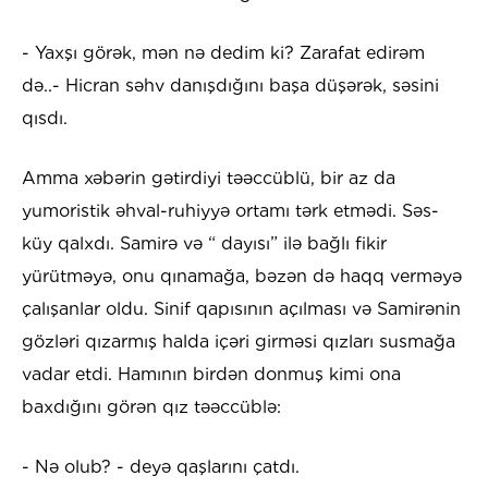
- Yaxşı görək, mən nə dedim ki? Zarafat edirəm
də..- Hicran səhv danışdığını başa düşərək, səsini
qısdı.
Amma xəbərin gətirdiyi təəccüblü, bir az da
yumoristik əhval-ruhiyyə ortamı tərk etmədi. Səs-
küy qalxdı. Samirə və “ dayısı” ilə bağlı fikir
yürütməyə, onu qınamağa, bəzən də haqq verməyə
çalışanlar oldu. Sinif qapısının açılması və Samirənin
gözləri qızarmış halda içəri girməsi qızları susmağa
vadar etdi. Hamının birdən donmuş kimi ona
baxdığını görən qız təəccüblə:
- Nə olub? - deyə qaşlarını çatdı.