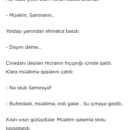
- Müəllim, Samirənin..
Yoldaşı yanından ehmalca basdı:
- Dayını demə...
Çinədanı deşilən Hicranın hıçqırığı içində qaldı.
Klara müəllimə qaşlarını çatdı:
- Nə olub Samirəyə?
- Bufetdədi, müəllimə, indi gələr... Su içməyə gedib..
Xısın-xısın gülüşdülər. Müəllim qələmlə stolu
tıqqıldatdı: