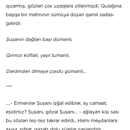
qızarmış, gözləri çox uzaqlara zillənmişdi. Qulağına
başqa bir mahnının sümüyə düşən qəmli sədası
gəlirdi:
Şuşanın dağları başı dumanlı,
Qırmızı koftalı, yaşıl tumanlı,
Dərdindən ölməyə çoxdu gümanlı...
***
....- Ermənilər Şuşanı işğal ediblər, ay camaat,
eşidirsiz? Şuşanı, gözəl Şuşanı... - ağlayan kişi səsi
bu sözləri tez-tez təkrar edirdi...Hamı meydanlara
axışır, nifrət, qəzəb dolu şüarlar səsləndirir,