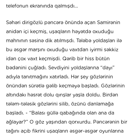
telefonun ekranında qalmışdı...
Səhəri dirigözlü pəncərə önündə açan Samirənin
anidən içi keçmiş, uşaqların həyətdə oxuduğu
mahnının səsinə dik atılmışdı. Tələbə yoldaşları ilə
bu əsgər marşını oxuduğu vaxtdan iyirmi səkkiz
idən çox vaxt keçmişdi. Qərib bir hiss bütün
bədənini çuğladı. Sevdiyini yoldaşlarına “dayı”
adıyla tanıtmağını xatırladı. Hər şey gözlərinin
önündən sürətlə gəlib keçməyə başladı. Gözlərinin
altındakı həsrət dolu qırışlar yaşla doldu. Birdən
tələm-tələsik gözlərini silib, özünü danlamağa
başladı. - “Balası güllə qabağında olan ana da
ağlayar?” O göz yaşından qorxurdu. Pəncərənin bir
tağını açıb fikrini uşaqların əsgər-əsgər oyunlarına