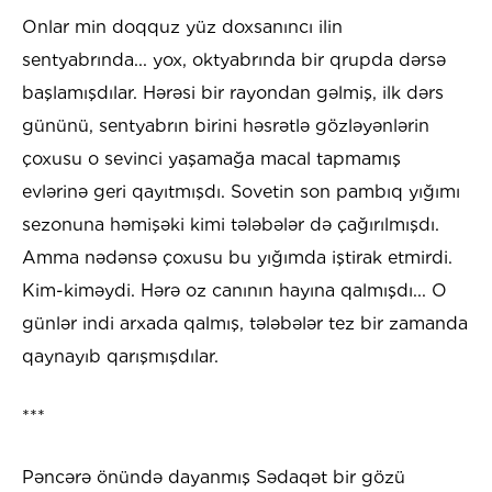
Onlar min doqquz yüz doxsanıncı ilin
sentyabrında... yox, oktyabrında bir qrupda dərsə
başlamışdılar. Hərəsi bir rayondan gəlmiş, ilk dərs
gününü, sentyabrın birini həsrətlə gözləyənlərin
çoxusu o sevinci yaşamağa macal tapmamış
evlərinə geri qayıtmışdı. Sovetin son pambıq yığımı
sezonuna həmişəki kimi tələbələr də çağırılmışdı.
Amma nədənsə çoxusu bu yığımda iştirak etmirdi.
Kim-kiməydi. Hərə oz canının hayına qalmışdı... O
günlər indi arxada qalmış, tələbələr tez bir zamanda
qaynayıb qarışmışdılar.
***
Pəncərə önündə dayanmış Sədaqət bir gözü