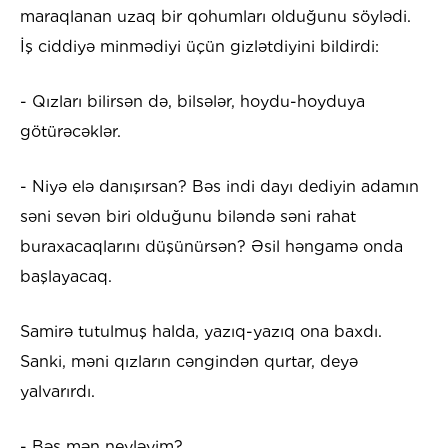
maraqlanan uzaq bir qohumları olduğunu söylədi.
İş ciddiyə minmədiyi üçün gizlətdiyini bildirdi:
- Qızları bilirsən də, bilsələr, hoydu-hoyduya
götürəcəklər.
- Niyə elə danışırsan? Bəs indi dayı dediyin adamın
səni sevən biri olduğunu biləndə səni rahat
buraxacaqlarını düşünürsən? Əsil həngamə onda
başlayacaq.
Samirə tutulmuş halda, yazıq-yazıq ona baxdı.
Sanki, məni qızların cəngindən qurtar, deyə
yalvarırdı.
- Bəs mən neyləyim?