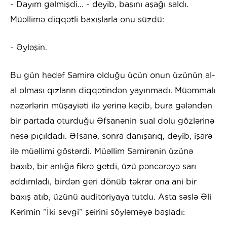
- Dayım gəlmişdi... - deyib, başını aşağı saldı.
Müəllimə diqqətli baxışlarla onu süzdü:
- Əyləşin.
Bu gün hədəf Samirə olduğu üçün onun üzünün al-
al olması qızların diqqətindən yayınmadı. Müəmmalı
nəzərlərin müşayiəti ilə yerinə keçib, bura gələndən
bir partada oturduğu Əfsanənin sual dolu gözlərinə
nəsə pıçıldadı. Əfsanə, sonra danışarıq, deyib, işarə
ilə müəllimi göstərdi. Müəllim Samirənin üzünə
baxıb, bir anlığa fikrə getdi, üzü pəncərəyə sarı
addımladı, birdən geri dönüb təkrar ona ani bir
baxış atıb, üzünü auditoriyaya tutdu. Asta səslə Əli
Kərimin ”İki sevgi” şeirini söyləməyə başladı: