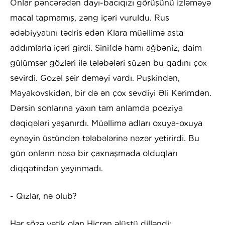
Onlar pəncərədən dayı-bacıqızı görüşünü izləməyə
macal tapmamış, zəng içəri vuruldu. Rus
ədəbiyyatını tədris edən Klara müəllimə asta
addımlarla içəri girdi. Sinifdə hamı ağbəniz, daim
gülümsər gözləri ilə tələbələri süzən bu qadını çox
sevirdi. Gozəl şeir deməyi vardı. Puşkindən,
Mayakovskidən, bir də ən çox sevdiyi Əli Kərimdən.
Dərsin sonlarına yaxın tam anlamda poeziya
dəqiqələri yaşanırdı. Müəllimə adları oxuya-oxuya
eynəyin üstündən tələbələrinə nəzər yetirirdi. Bu
gün onların nəsə bir çaxnaşmada olduqları
diqqətindən yayınmadı.
- Qızlar, nə olub?
Hər sözə yetik olan Hicran əlüstü dilləndi: