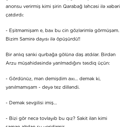
anonsu verirmiş kimi şirin Qarabağ ləhcəsi ilə xəbəri
çatdırdı:
- Eşitməmişəm e, bax bu cin gözlərimlə görmüşəm.
Bizim Samirə dayısı ilə öpüşürdü!!
Bir anlıq sanki qurbağa gölünə daş atdılar. Birdən
Arzu müşahidəsində yanlmadığını təsdiq üçün:
- Gördünüz, mən demişdim axı... demək ki,
yanılmamışam - deyə tez dilləndi.
- Demək sevgilisi imiş...
- Bizi gör necə tovlayıb bu qız? Sakit ilan kimi
saman altdan su yeridirmiş.