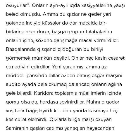
oxuyurlar”. Onların ayrı-ayrılıqda xasiyyətlərinə yaxşı
bələd olmuşdu. Amma bu qızlar nə qədər yeri
gələndə inciyib küssələr də dar macalda bir-
birlərinə arxa durur, başqa qrupun tələbələrinə
onların işinə, sözünə qarışmağa macal vermirdilər.
Başqalarında qısqanclıq doğuran bu birliyi
görməmək mümkün deyildi. Onlar heç kəsin cəsarət
etmədiyini edirdilər. Yeni yaranmış, amma az
müddət içərisində dillər əzbəri olmuş əsgər marşını
auditorayada belə oxumaq da ancaq onların ağlına
gələ bilərdi. Karidora toplaşmış müəllimlərin içində
qorxu olsa da, hardasa sevinirdilər. Mahnı o qədər
xoş təsir bağışlayırdı ki... onu yarıda kəsməyə heç
kəs cürət eləmirdi...Qızlarla birğə marşı oxuyan
Samirənin qaşları çatılmış,yanaqları həyəcandan