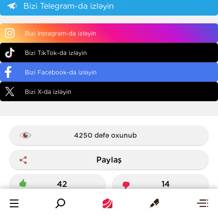
Bizi Telegram-da izləyin
Bizi Instagram-da izləyin
Bizi TikTok-da izləyin
Bizi Facebook-da izləyin
Bizi X-da izləyin
4250 dəfə oxunub
Paylaş
42
14
Səs ver