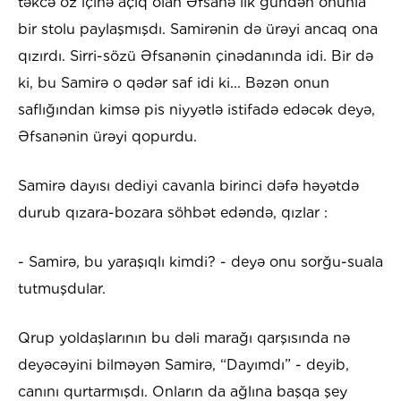
təkcə öz içinə açıq olan Əfsanə ilk gündən onunla
bir stolu paylaşmışdı. Samirənin də ürəyi ancaq ona
qızırdı. Sirri-sözü Əfsanənin çinədanında idi. Bir də
ki, bu Samirə o qədər saf idi ki... Bəzən onun
saflığından kimsə pis niyyətlə istifadə edəcək deyə,
Əfsanənin ürəyi qopurdu.
Samirə dayısı dediyi cavanla birinci dəfə həyətdə
durub qızara-bozara söhbət edəndə, qızlar :
- Samirə, bu yaraşıqlı kimdi? - deyə onu sorğu-suala
tutmuşdular.
Qrup yoldaşlarının bu dəli marağı qarşısında nə
deyəcəyini bilməyən Samirə, “Dayımdı” - deyib,
canını qurtarmışdı. Onların da ağlına başqa şey