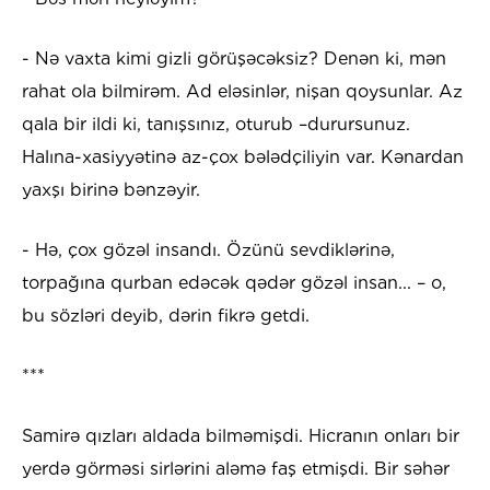
- Nə vaxta kimi gizli görüşəcəksiz? Denən ki, mən
rahat ola bilmirəm. Ad eləsinlər, nişan qoysunlar. Az
qala bir ildi ki, tanışsınız, oturub –durursunuz.
Halına-xasiyyətinə az-çox bələdçiliyin var. Kənardan
yaxşı birinə bənzəyir.
- Hə, çox gözəl insandı. Özünü sevdiklərinə,
torpağına qurban edəcək qədər gözəl insan... – o,
bu sözləri deyib, dərin fikrə getdi.
***
Samirə qızları aldada bilməmişdi. Hicranın onları bir
yerdə görməsi sirlərini aləmə faş etmişdi. Bir səhər