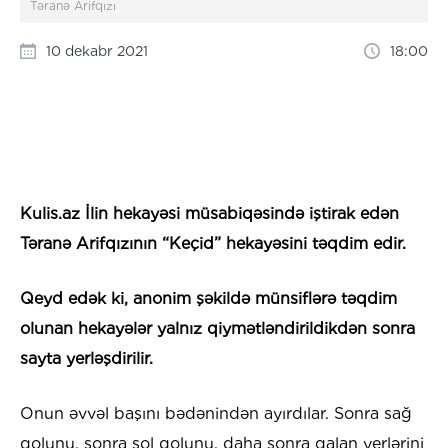
Təranə Arifqızı
10 dekabr 2021
18:00
Kulis.az İlin hekayəsi müsabiqəsində iştirak edən
Təranə Arifqızının “Keçid” hekayəsini təqdim edir.
Qeyd edək ki, anonim şəkildə münsiflərə təqdim
olunan hekayələr yalnız qiymətləndirildikdən sonra
sayta yerləşdirilir.
Onun əvvəl başını bədənindən ayırdılar. Sonra sağ
qolunu, sonra sol qolunu, daha sonra qalan yerlərini