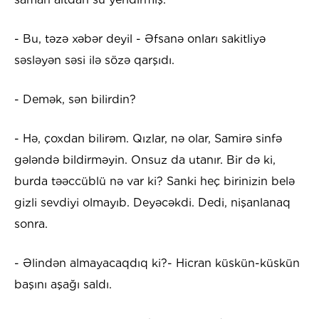
- Bu, təzə xəbər deyil - Əfsanə onları sakitliyə
səsləyən səsi ilə sözə qarşıdı.
- Demək, sən bilirdin?
- Hə, çoxdan bilirəm. Qızlar, nə olar, Samirə sinfə
gələndə bildirməyin. Onsuz da utanır. Bir də ki,
burda təəccüblü nə var ki? Sanki heç birinizin belə
gizli sevdiyi olmayıb. Deyəcəkdi. Dedi, nişanlanaq
sonra.
- Əlindən almayacaqdıq ki?- Hicran küskün-küskün
başını aşağı saldı.