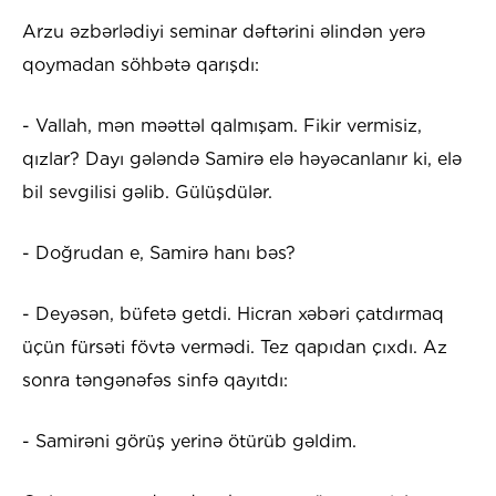
Arzu əzbərlədiyi seminar dəftərini əlindən yerə
qoymadan söhbətə qarışdı:
- Vallah, mən məəttəl qalmışam. Fikir vermisiz,
qızlar? Dayı gələndə Samirə elə həyəcanlanır ki, elə
bil sevgilisi gəlib. Gülüşdülər.
- Doğrudan e, Samirə hanı bəs?
- Deyəsən, büfetə getdi. Hicran xəbəri çatdırmaq
üçün fürsəti fövtə vermədi. Tez qapıdan çıxdı. Az
sonra təngənəfəs sinfə qayıtdı:
- Samirəni görüş yerinə ötürüb gəldim.