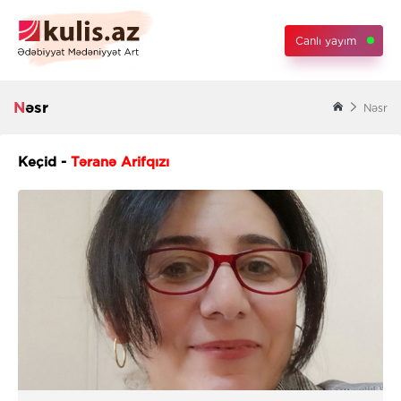
Canlı yayım
Nəsr
Nəsr
Keçid -
Təranə Arifqızı