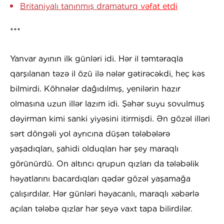
Britaniyalı tanınmış dramaturq
vəfat etdi
***
Yanvar ayının ilk günləri idi. Hər il təmtəraqla
qarşılanan təzə il özü ilə nələr gətirəcəkdi, heç kəs
bilmirdi. Köhnələr dağıdılmış, yenilərin hazır
olmasına uzun illər lazım idi. Şəhər suyu sovulmuş
dəyirman kimi sanki yiyəsini itirmişdi. Ən gözəl illəri
sərt döngəli yol ayrıcına düşən tələbələrə
yaşadıqları, şahidi olduqları hər şey maraqlı
görünürdü. On altıncı qrupun qızları da tələbəlik
həyatlarını bacardıqları qədər gözəl yaşamağa
çalışırdılar. Hər günləri həyacanlı, maraqlı xəbərlə
açılan tələbə qızlar hər şeyə vaxt tapa bilirdilər.