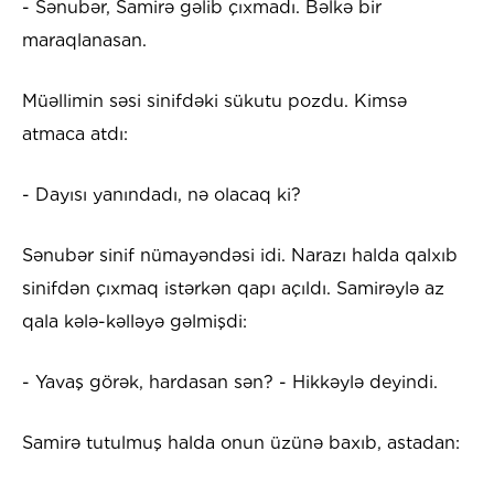
- Sənubər, Samirə gəlib çıxmadı. Bəlkə bir
maraqlanasan.
Müəllimin səsi sinifdəki sükutu pozdu. Kimsə
atmaca atdı:
- Dayısı yanındadı, nə olacaq ki?
Sənubər sinif nümayəndəsi idi. Narazı halda qalxıb
sinifdən çıxmaq istərkən qapı açıldı. Samirəylə az
qala kələ-kəlləyə gəlmişdi:
- Yavaş görək, hardasan sən? - Hikkəylə deyindi.
Samirə tutulmuş halda onun üzünə baxıb, astadan: