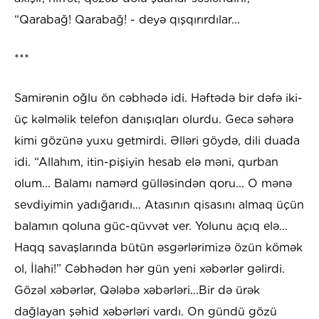
“Qarabağ! Qarabağ! - deyə qışqırırdılar...
***
Samirənin oğlu ön cəbhədə idi. Həftədə bir dəfə iki-
üç kəlməlik telefon danışıqları olurdu. Gecə səhərə
kimi gözünə yuxu getmirdi. Əlləri göydə, dili duada
idi. “Allahım, itin-pişiyin hesab elə məni, qurban
olum... Balamı namərd gülləsindən qoru... O mənə
sevdiyimin yadığarıdı... Atasının qisasını almaq üçün
balamın qoluna güc-qüvvət ver. Yolunu açıq elə...
Haqq savaşlarında bütün əsgərlərimizə özün kömək
ol, İlahi!” Cəbhədən hər gün yeni xəbərlər gəlirdi.
Gözəl xəbərlər, Qələbə xəbərləri...Bir də ürək
dağlayan şəhid xəbərləri vardı. On gündü gözü