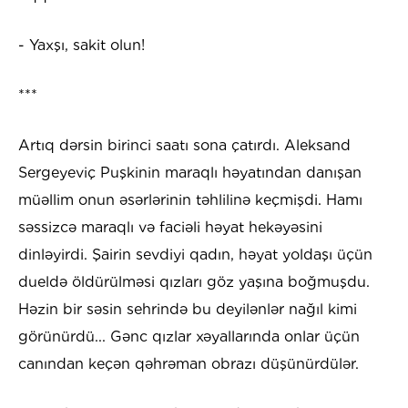
- Yaxşı, sakit olun!
***
Artıq dərsin birinci saatı sona çatırdı. Aleksand
Sergeyeviç Puşkinin maraqlı həyatından danışan
müəllim onun əsərlərinin təhlilinə keçmişdi. Hamı
səssizcə maraqlı və faciəli həyat hekəyəsini
dinləyirdi. Şairin sevdiyi qadın, həyat yoldaşı üçün
dueldə öldürülməsi qızları göz yaşına boğmuşdu.
Həzin bir səsin sehrində bu deyilənlər nağıl kimi
görünürdü... Gənc qızlar xəyallarında onlar üçün
canından keçən qəhrəman obrazı düşünürdülər.