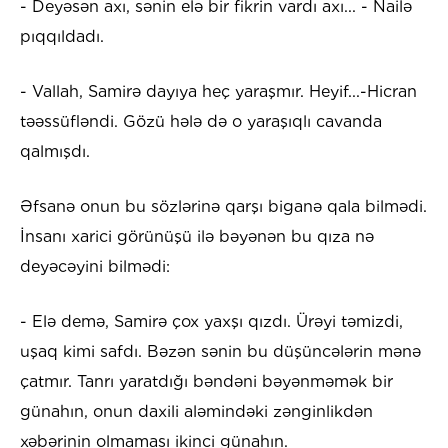
- Deyəsən axı, sənin elə bir fikrin vardı axı... - Nailə
pıqqıldadı.
- Vallah, Samirə dayıya heç yaraşmır. Heyif...-Hicran
təəssüfləndi. Gözü hələ də o yaraşıqlı cavanda
qalmışdı.
Əfsanə onun bu sözlərinə qarşı biganə qala bilmədi.
İnsanı xarici görünüşü ilə bəyənən bu qıza nə
deyəcəyini bilmədi:
- Elə demə, Samirə çox yaxşı qızdı. Ürəyi təmizdi,
uşaq kimi safdı. Bəzən sənin bu düşüncələrin mənə
çatmır. Tanrı yaratdığı bəndəni bəyənməmək bir
günahın, onun daxili aləmindəki zənginlikdən
xəbərinin olmaması ikinci günahın.