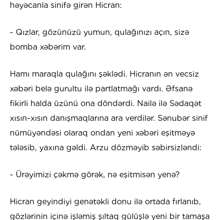
həyəcanla sinifə girən Hicran:
- Qızlar, gözünüzü yumun, qulağınızı açın, sizə
bomba xəbərim var.
Hamı maraqla qulağını şəklədi. Hicranın ən vecsiz
xəbəri belə gurultu ilə partlatmağı vardı. Əfsanə
fikirli halda üzünü ona döndərdi. Nailə ilə Sədaqət
xısın-xısın danışmaqlarına ara verdilər. Sənubər sinif
nümüyəndəsi olaraq ondan yeni xəbəri eşitməyə
tələsib, yaxına gəldi. Arzu dözməyib səbirsizləndi:
- Ürəyimizi çəkmə görək, nə eşitmisən yenə?
Hicran geyindiyi genətəkli donu ilə ortada fırlanıb,
gözlərinin içinə işləmiş şıltaq gülüşlə yeni bir tamaşa