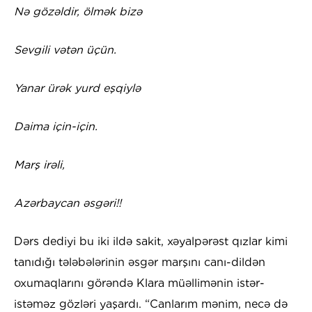
Nə gözəldir, ölmək bizə
Sevgili vətən üçün.
Yanar ürək yurd eşqiylə
Daima için-için.
Marş irəli,
Azərbaycan əsgəri!!
Dərs dediyi bu iki ildə sakit, xəyalpərəst qızlar kimi
tanıdığı tələbələrinin əsgər marşını canı-dildən
oxumaqlarını görəndə Klara müəllimənin istər-
istəməz gözləri yaşardı. “Canlarım mənim, necə də