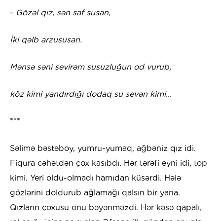
-
Gözəl qız, sən saf susan,
İki qəlb arzususan.
Mənsə səni sevirəm susuzluğun od vurub,
köz kimi yandırdığı dodaq su sevən kimi...
***
Səlimə bəstəboy, yumru-yumaq, ağbəniz qız idi.
Fiqura cəhətdən çox kasıbdı. Hər tərəfi eyni idi, top
kimi. Yeri oldu-olmadı hamıdan küsərdi. Hələ
gözlərini doldurub ağlamağı qalsın bir yana.
Qızların çoxusu onu bəyənməzdi. Hər kəsə qapalı,