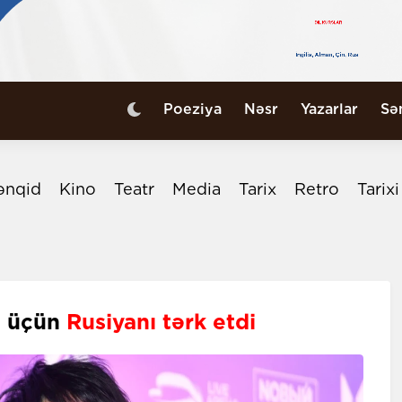
Poeziya
Nəsr
Yazarlar
Sə
ənqid
Kino
Teatr
Media
Tarix
Retro
Tarix
q üçün
Rusiyanı tərk etdi