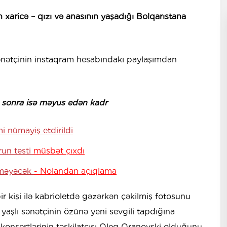
xaricə – qızı və anasının yaşadığı Bolqarıstana
 sənətçinin instaqram hesabındakı paylaşımdan
n, sonra isə məyus edən kadr
mi nümayiş etdirildi
run testi
müsbət çıxdı
əkməyəcək
- Nolandan açıqlama
ir kişi ilə kabrioletdə gəzərkən çəkilmiş fotosunu
 yaşlı sənətçinin özünə yeni sevgili tapdığına
 konsertlərinin təşkilatçısı Oleq Qranovski olduğunu