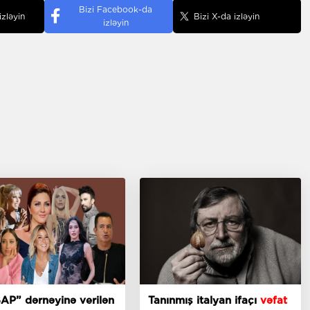
Bizi Facebook-da
izləyin
Bizi X-da izləyin
izləyin
AP” dərnəyinə verilən
Tanınmış italyan ifaçı
vəfat