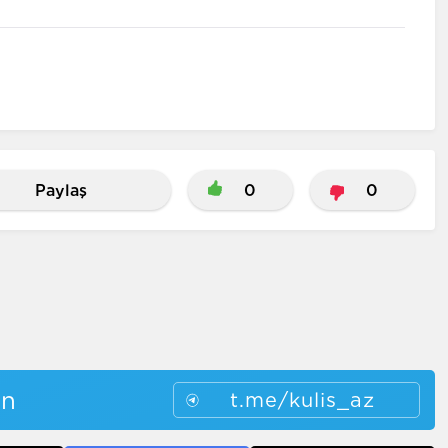
Paylaş
0
0
in
t.me/kulis_az