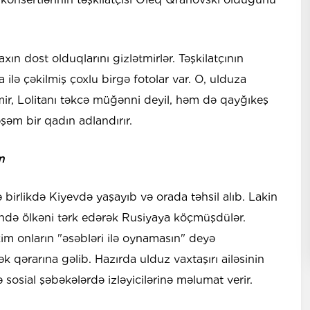
n dost olduqlarını gizlətmirlər. Təşkilatçının
ilə çəkilmiş çoxlu birgə fotolar var. O, ulduza
mir, Lolitanı təkcə müğənni deyil, həm də qayğıkeş
şəm bir qadın adlandırır.
m
ə birlikdə Kiyevdə yaşayıb və orada təhsil alıb. Lakin
lində ölkəni tərk edərək Rusiyaya köçmüşdülər.
kim onların "əsəbləri ilə oynamasın" deyə
qərarına gəlib. Hazırda ulduz vaxtaşırı ailəsinin
 sosial şəbəkələrdə izləyicilərinə məlumat verir.