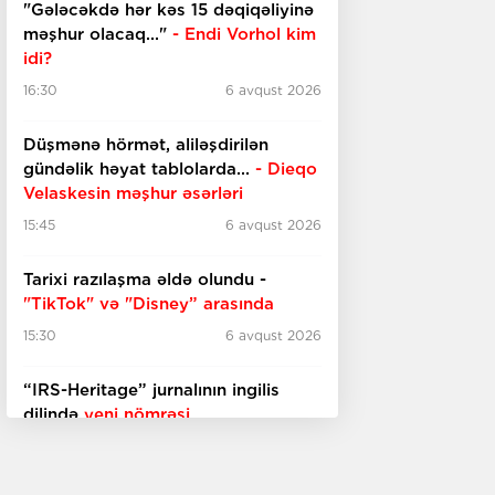
"Gələcəkdə hər kəs 15 dəqiqəliyinə
məşhur olacaq..."
- Endi Vorhol kim
idi?
16:30
6 avqust 2026
Düşmənə hörmət, aliləşdirilən
gündəlik həyat tablolarda...
-
Dieqo
Velaskesin məşhur əsərləri
15:45
6 avqust 2026
Tarixi razılaşma əldə olundu -
"TikTok" və "Disney” arasında
15:30
6 avqust 2026
“IRS-Heritage” jurnalının ingilis
dilində
yeni nömrəsi
15:15
6 avqust 2026