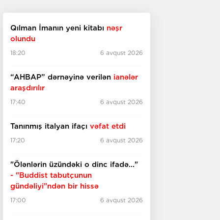
Qılman İmanın yeni kitabı
nəşr
olundu
18:20
6 avqust 2026
“AHBAP” dərnəyinə verilən
ianələr
araşdırılır
17:40
6 avqust 2026
Tanınmış italyan ifaçı
vəfat etdi
17:20
6 avqust 2026
"Ölənlərin üzündəki o dinc ifadə..."
- "Buddist tabutçunun
gündəliyi"ndən bir hissə
17:00
6 avqust 2026