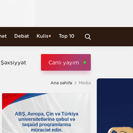
nət
Debat
Kulis+
Top 10
i Şəxsiyyət
Canlı yayım
Ana səhifə
Media