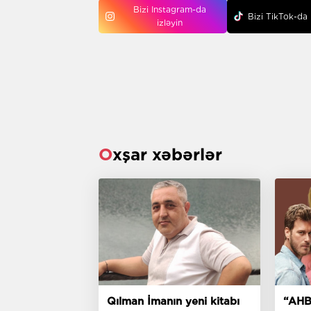
Bizi Instagram-da
Bizi TikTok-da 
izləyin
Oxşar xəbərlər
Qılman İmanın yeni kitabı
“AHB