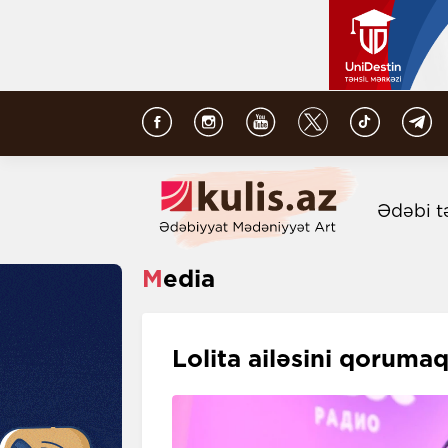
Ədəbi t
Media
Lolita ailəsini qoruma