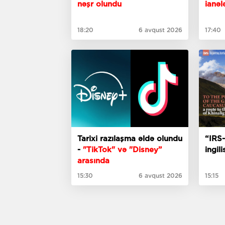
nəşr olundu
ianələ
18:20
6 avqust 2026
17:40
Tarixi razılaşma əldə olundu
“IRS-
-
"TikTok" və "Disney”
ingil
arasında
15:30
6 avqust 2026
15:15