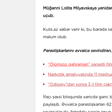
Müğənni Lolita Milyavskaya yenidən 
uçub.
Kulis.az xəbər verir ki, bu barədə
məlum olub.
Pərəstişkarlarını əvvəlcə sevindirə
“Ölümsüz qəhrəman”
sənədli fil
Narkotik əməliyyatında 11 məşhu
"Odissey"dən sonra 3 il film ç
İfaçı şəxsi bloqunda xaricdə gənc b
paylaşıb. Əvvəlcə pərəstişkarları 62
sevinsələr də, fotodakı şəxsin onun