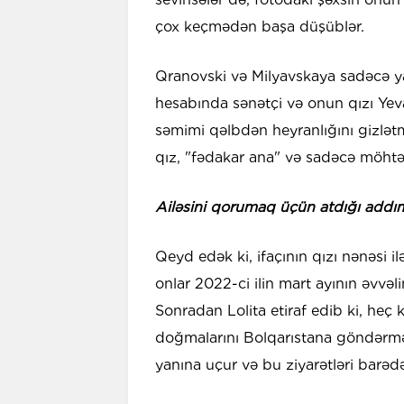
çox keçmədən başa düşüblər.
Qranovski və Milyavskaya sadəcə yaxı
hesabında sənətçi və onun qızı Yeva 
səmimi qəlbdən heyranlığını gizlət
qız, "fədakar ana" və sadəcə möhtə
Ailəsini qorumaq üçün atdığı addı
Qeyd edək ki, ifaçının qızı nənəsi il
onlar 2022-ci ilin mart ayının əvvə
Sonradan Lolita etiraf edib ki, heç 
doğmalarını Bolqarıstana göndərmək 
yanına uçur və bu ziyarətləri barədə