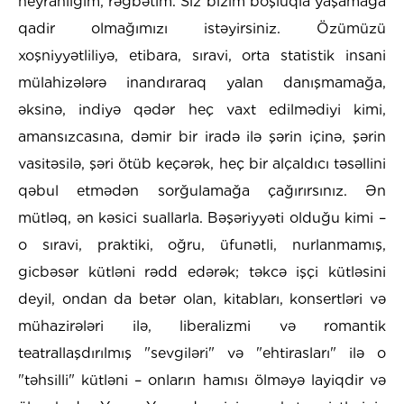
heyranlığım, rəğbətim. Siz bizim boşluqla yaşamağa
qadir olmağımızı istəyirsiniz. Özümüzü
xoşniyyətliliyə, etibara, sıravi, orta statistik insani
mülahizələrə inandıraraq yalan danışmamağa,
əksinə, indiyə qədər heç vaxt edilmədiyi kimi,
amansızcasına, dəmir bir iradə ilə şərin içinə, şərin
vasitəsilə, şəri ötüb keçərək, heç bir alçaldıcı təsəllini
qəbul etmədən sorğulamağa çağırırsınız. Ən
mütləq, ən kəsici suallarla. Bəşəriyyəti olduğu kimi –
o sıravi, praktiki, oğru, üfunətli, nurlanmamış,
gicbəsər kütləni rədd edərək; təkcə işçi kütləsini
deyil, ondan da betər olan, kitabları, konsertləri və
mühazirələri ilə, liberalizmi və romantik
teatrallaşdırılmış "sevgiləri" və "ehtirasları" ilə o
"təhsilli" kütləni – onların hamısı ölməyə layiqdir və