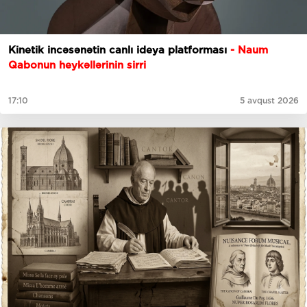
Kinetik incəsənətin canlı ideya platforması
- Naum
Qabonun heykəllərinin sirri
17:10
5 avqust 2026