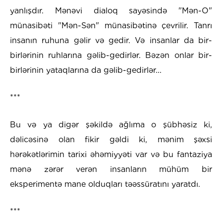
yanlışdır. Mənəvi dialoq sayəsində "Mən-O"
münasibəti "Mən-Sən" münasibətinə çevrilir. Tanrı
insanın ruhuna gəlir və gedir. Və insanlar da bir-
birlərinin ruhlarına gəlib-gedirlər. Bəzən onlar bir-
birlərinin yataqlarına da gəlib-gedirlər...
***
Bu və ya digər şəkildə ağlıma o şübhəsiz ki,
dəlicəsinə olan fikir gəldi ki, mənim şəxsi
hərəkətlərimin tarixi əhəmiyyəti var və bu fantaziya
mənə zərər verən insanların mühüm bir
eksperimentə mane olduqları təəssüratını yaratdı.
***