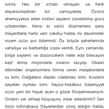
sonra. Heç bir icması olmayan və fərdi
dəyərsizləşdirən bir cəmiyyətdə. Özünü
əhəmiyyətsiz edən kütləvi sayların çoxaldılmış gücü
ucbatından. Hansı ki xarici düşmənlərə qarşı
milyardlarla hərbi xərc çəkdiyi halda, öz daxilindəki
nizam üçün pul ödəmirdi. Öz böyük şəhərlərində
vəhşiliyə və barbarlığa icazə verirdi. Eyni zamanda,
birgə səylərin və düşüncələrin nələr edə biləcəyini
kəşf etmiş milyonlarla insanın təzyiqi. Okean
dibindəki orqanizmlərə forma verən meqatonlarla
su kimi. Dalğaların daşları cilalaması kimi. Küslərin
qayaları oyması kimi. Saysız-hesabsız bəşəriyyət
üçün yeni bir həyat açan o gözəl fövqəlmexanizm.
Onların var olmaq hüququnu inkar edərdinmi? Sən
özün köhnəbaxış Dəyərlərdən zövq aldığın halda,