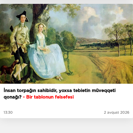
İnsan torpağın sahibidir, yoxsa təbiətin müvəqqəti
qonağı?
- Bir tablonun fəlsəfəsi
13:30
2 avqust 2026