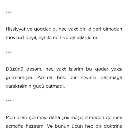
***
Hissiyyat və qəddarlıq, heç vaxt biri digəri olmadan
mövcud deyil, eynilə neft və qalıqlar kimi.
***
Düzünü desəm, heç vaxt işlərim bu qədər yaxşı
getməmişdi. Amma belə bir sevinci daşımağa
xarakteimin gücü çatmadı.
***
Mən əzab çəkməyi daha çox məşq etmədən qəlbimi
açmağa hazıram. Və bunun üçün heç bir doktrina