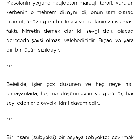
Məsələnin yeganə həqiqətən maraqlı tərəfi, vurulan
zərbənin o məhrəm dizaynı idi; onun tam olaraq
sizin ölçünüzə görə biçilməsi və bədəninizə işləməsi
faktı. Nifrətin demək olar ki, sevgi dolu olacaq
dərəcədə şəxsi olması valehedicidir. Bıçaq və yara
bir-biri üçün sızıldayır.
***
Beləliklə, işlər çox düşünən və heç nəyə nail
olmayanlarla, heç nə düşünməyən və görünür, hər
şeyi edənlərlə əvvəlki kimi davam edir...
***
Bir insanı (subyekti) bir əşyaya (obyektə) çevirmək