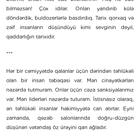
bilməzsən! Çox idilər. Onları yandırıb külə
döndərdik, buldozerlərlə basdırdıq. Tarix qorxaq və
zəif insanların düşündüyü kimi sevginin deyil,
qəddarlığın tarixidir.
***
Hər bir cəmiyyətdə qalanlar üçün dərindən təhlükəli
olan bir insan təbəqəsi var. Mən cinayətkarları
nəzərdə tutmuram. Onlar üçün cəza sanksiyalarımız
var. Mən liderləri nəzərdə tuturam. İstisnasız olaraq,
ən təhlükəli insanlar hakimiyyətə can atırlar. Eyni
zamanda, qəzəb salonlarında doğru-düzgün
düşünən vətəndaş öz ürəyini qan ağladır.