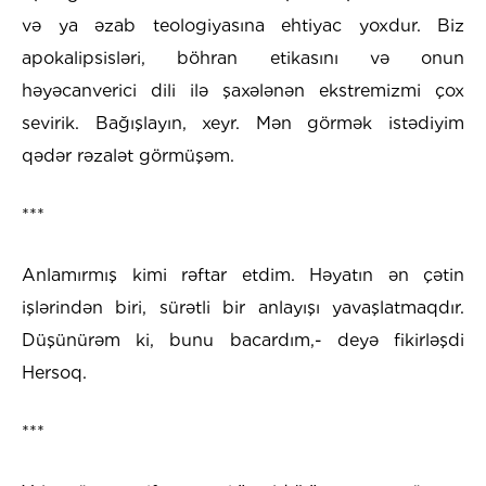
və ya əzab teologiyasına ehtiyac yoxdur. Biz
apokalipsisləri, böhran etikasını və onun
həyəcanverici dili ilə şaxələnən ekstremizmi çox
sevirik. Bağışlayın, xeyr. Mən görmək istədiyim
qədər rəzalət görmüşəm.
***
Anlamırmış kimi rəftar etdim. Həyatın ən çətin
işlərindən biri, sürətli bir anlayışı yavaşlatmaqdır.
Düşünürəm ki, bunu bacardım,- deyə fikirləşdi
Hersoq.
***