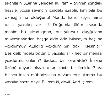
tikanların üzərinə yenidən atılıram – ağrının içindəki
həzzlə, yoxsa sevincin içindəki əzabla, kim bilir bu
qarışığın nə olduğunu! Məndə hansı xeyir, hansı
qalıcı yaxşılıq var ki? Doğumla ölüm arasında
mənim bu şıltaqlıqdan, bu şüursuz duyğuların
müvazinətindən başqa əldə edə biləcəyim heç nə
yoxdurmu? Azadlıq yoxdur? Sırf daxili təkanlar?
Bəs qəlbimdəki bütün o yaxşılıqlar – heç bir mənası
yoxdurmu onların? Sadəcə bir zarafatdır? İnsana
özünü dəyərli hiss etdirən saxta bir ümiddir? Və
beləcə insan mübarizəsinə davam edir. Amma bu
yaxşılıq saxta deyil. Bilirəm ki, deyil. And içirəm.
***