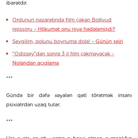
ibarətdir.
Ordunun nəzarətində film çəkən Bollivud
rejissoru –
Hökumət onu niyə hədələmişdi?
Sevgilim, qolunu boynuma dola!
– Günün şeiri
"Odissey"dən sonra 3 il film çəkməyəcək
-
Nolandan açıqlama
***
Gündə bir dəfə xəyalən qətl törətmək insanı
psixiatrdan uzaq tutar.
***