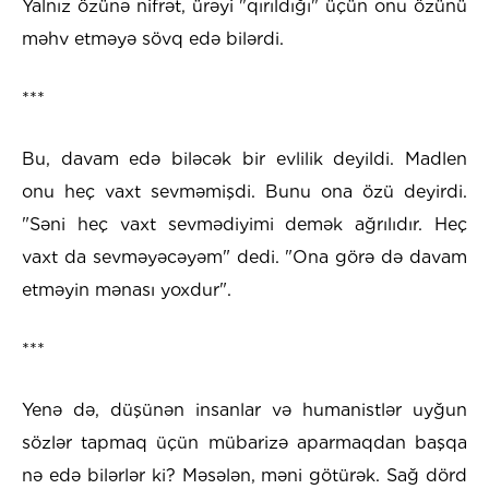
Yalnız özünə nifrət, ürəyi "qırıldığı" üçün onu özünü
məhv etməyə sövq edə bilərdi.
***
Bu, davam edə biləcək bir evlilik deyildi. Madlen
onu heç vaxt sevməmişdi. Bunu ona özü deyirdi.
"Səni heç vaxt sevmədiyimi demək ağrılıdır. Heç
vaxt da sevməyəcəyəm" dedi. "Ona görə də davam
etməyin mənası yoxdur".
***
Yenə də, düşünən insanlar və humanistlər uyğun
sözlər tapmaq üçün mübarizə aparmaqdan başqa
nə edə bilərlər ki? Məsələn, məni götürək. Sağ dörd