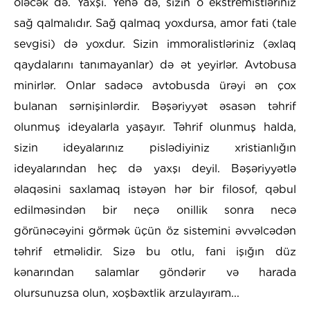
öləcək də. Yaxşı. Yenə də, sizin o ekstremistləriniz
sağ qalmalıdır. Sağ qalmaq yoxdursa, amor fati (tale
sevgisi) də yoxdur. Sizin immoralistləriniz (əxlaq
qaydalarını tanımayanlar) də ət yeyirlər. Avtobusa
minirlər. Onlar sadəcə avtobusda ürəyi ən çox
bulanan sərnişinlərdir. Bəşəriyyət əsasən təhrif
olunmuş ideyalarla yaşayır. Təhrif olunmuş halda,
sizin ideyalarınız pislədiyiniz xristianlığın
ideyalarından heç də yaxşı deyil. Bəşəriyyətlə
əlaqəsini saxlamaq istəyən hər bir filosof, qəbul
edilməsindən bir neçə onillik sonra necə
görünəcəyini görmək üçün öz sistemini əvvəlcədən
təhrif etməlidir. Sizə bu otlu, fani işığın düz
kənarından salamlar göndərir və harada
olursunuzsa olun, xoşbəxtlik arzulayıram...