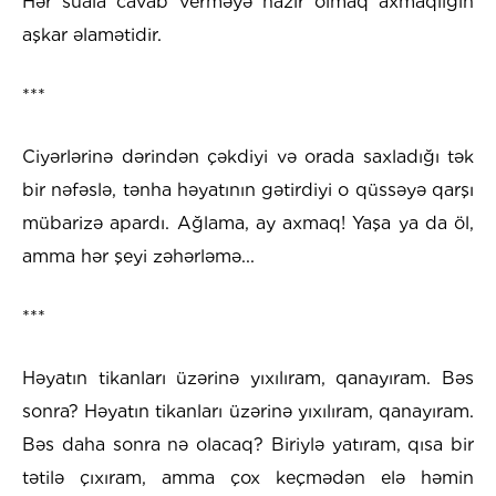
Hər suala cavab verməyə hazır olmaq axmaqlığın
aşkar əlamətidir.
***
Ciyərlərinə dərindən çəkdiyi və orada saxladığı tək
bir nəfəslə, tənha həyatının gətirdiyi o qüssəyə qarşı
mübarizə apardı. Ağlama, ay axmaq! Yaşa ya da öl,
amma hər şeyi zəhərləmə...
***
Həyatın tikanları üzərinə yıxılıram, qanayıram. Bəs
sonra? Həyatın tikanları üzərinə yıxılıram, qanayıram.
Bəs daha sonra nə olacaq? Biriylə yatıram, qısa bir
tətilə çıxıram, amma çox keçmədən elə həmin