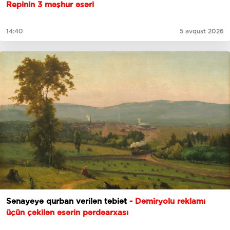
Repinin 3 məşhur əsəri
14:40
5 avqust 2026
Sənayeyə qurban verilən təbiət
- Dəmiryolu reklamı
üçün çəkilən əsərin pərdəarxası