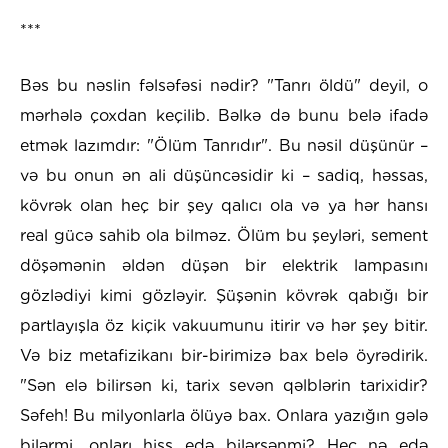
***
Bəs bu nəslin fəlsəfəsi nədir? "Tanrı öldü" deyil, o
mərhələ çoxdan keçilib. Bəlkə də bunu belə ifadə
etmək lazımdır: "Ölüm Tanrıdır". Bu nəsil düşünür –
və bu onun ən ali düşüncəsidir ki – sadiq, həssas,
kövrək olan heç bir şey qalıcı ola və ya hər hansı
real gücə sahib ola bilməz. Ölüm bu şeyləri, sement
döşəmənin əldən düşən bir elektrik lampasını
gözlədiyi kimi gözləyir. Şüşənin kövrək qabığı bir
partlayışla öz kiçik vakuumunu itirir və hər şey bitir.
Və biz metafizikanı bir-birimizə bax belə öyrədirik.
"Sən elə bilirsən ki, tarix sevən qəlblərin tarixidir?
Səfeh! Bu milyonlarla ölüyə bax. Onlara yazığın gələ
bilərmi, onları hiss edə bilərsənmi? Heç nə edə