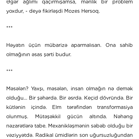
Əgər ağlımı qaçırmışamsa, mənlik bir problem
yoxdur, - deyə fikirləşdi Mozes Hersoq.
***
Həyatın üçün mübarizə aparmalısan. Ona sahib
olmağının əsas şərti budur.
***
Məsələn? Yaxşı, məsələn, insan olmağın nə demək
olduğu... Bir şəhərdə. Bir əsrdə. Keçid dövründə. Bir
kütlənin içində. Elm tərəfindən transformasiya
olunmuş. Mütəşəkkil gücün altında. Nəhəng
nəzarətlərə tabe. Mexanikləşmənin səbəb olduğu bir
vəziyyətdə. Radikal ümidlərin son uğursuzluğundan