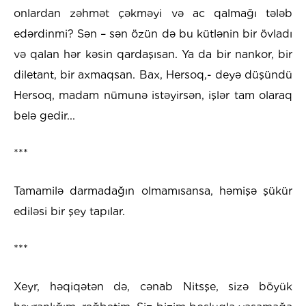
onlardan zəhmət çəkməyi və ac qalmağı tələb
edərdinmi? Sən – sən özün də bu kütlənin bir övladı
və qalan hər kəsin qardaşısan. Ya da bir nankor, bir
diletant, bir axmaqsan. Bax, Hersoq,- deyə düşündü
Hersoq, madam nümunə istəyirsən, işlər tam olaraq
belə gedir...
***
Tamamilə darmadağın olmamısansa, həmişə şükür
ediləsi bir şey tapılar.
***
Xeyr, həqiqətən də, cənab Nitsşe, sizə böyük