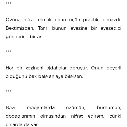
***
Özünə nifrət etmək onun üçün praktiki olmazdı.
Bəxtimizdən, Tanrı bunun əvəzinə bir əvəzedici
göndərir – bir ər.
***
Hər bir xəzinəni əjdahalar qoruyur. Onun dəyərli
olduğunu bax belə anlaya bilərsən.
***
Bəzi məqamlarda üzümün, burnumun,
dodaqlarımın olmasından nifrət edirəm, çünki
onlarda da var.