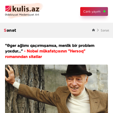
Canlı yayım
Sənət
Sənət
"Əgər ağlımı qaçırmışamsa, mənlik bir problem
yoxdur..."
- Nobel mükafatçısının "Hersoq"
romanından sitatlar