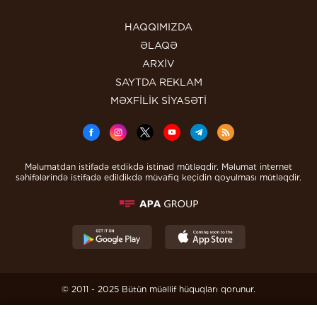
HAQQIMIZDA
ƏLAQƏ
ARXİV
SAYTDA REKLAM
MƏXFİLİK SİYASƏTİ
Məlumatdan istifadə etdikdə istinad mütləqdir. Məlumat internet
səhifələrində istifadə edildikdə müvafiq keçidin qoyulması mütləqdir.
© 2011 - 2025 Bütün müəllif hüquqları qorunur.