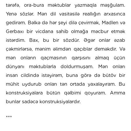
tərəfə, ora-bura məktublar yazmaqla məşğulam.
Yenə sözlər. Mən dil vasitəsilə reallığın arxasınca
gedirəm. Bəlkə də hər şeyi dilə çevirmək, Madlen və
Gerbaxı bir vicdana sahib olmağa məcbur etmək
istərdim. Bax, bu bir sözdür. Əgər onlar əzab
çəkmirlərsə, mənim əlimdən qaçıblar deməkdir. Və
mən onların qaçmasının qarşısını almaq üçün
dünyanı məktublarla doldurmuşam. Mən onları
insan cildində istəyirəm, buna görə də bütöv bir
mühit uydurub onları tən ortada yaxalayıram. Bu
konstruksiyalara bütün qəlbimi qoyuram. Amma
bunlar sadəcə konstruksiyalardır.
***