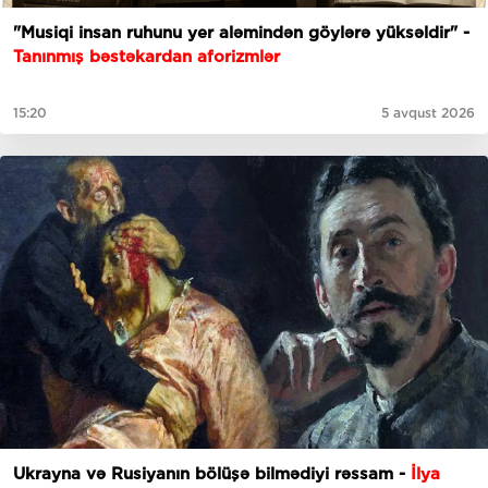
"Musiqi insan ruhunu yer aləmindən göylərə yüksəldir" -
Tanınmış bəstəkardan aforizmlər
15:20
5 avqust 2026
Ukrayna və Rusiyanın bölüşə bilmədiyi rəssam -
İlya