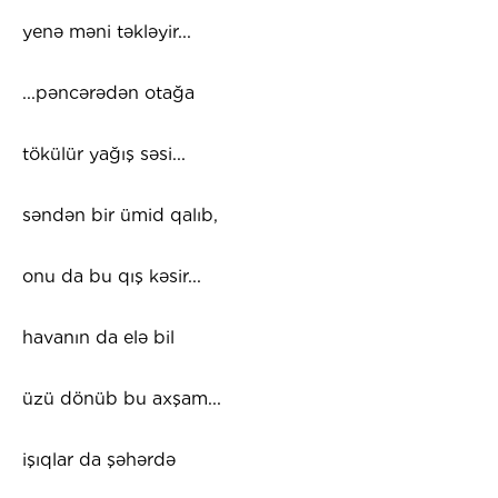
yenə məni təkləyir...
...pəncərədən otağa
tökülür yağış səsi...
səndən bir ümid qalıb,
onu da bu qış kəsir...
havanın da elə bil
üzü dönüb bu axşam...
işıqlar da şəhərdə