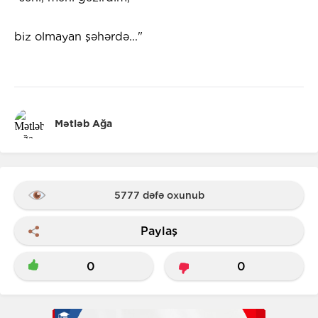
biz olmayan şəhərdə..."
Mətləb Ağa
5777 dəfə oxunub
Paylaş
0
0