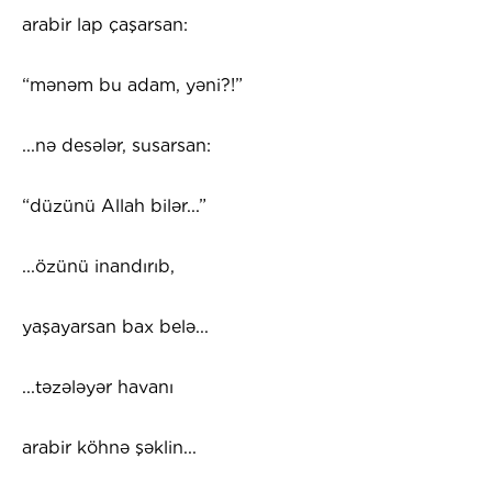
arabir lap çaşarsan:
“mənəm bu adam, yəni?!”
...nə desələr, susarsan:
“düzünü Allah bilər...”
...özünü inandırıb,
yaşayarsan bax belə...
...təzələyər havanı
arabir köhnə şəklin...