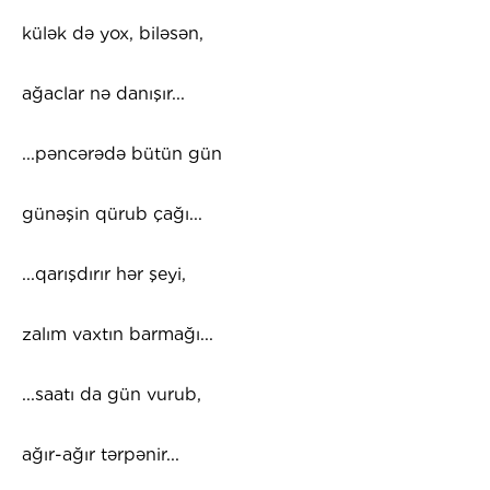
külək də yox, biləsən,
ağaclar nə danışır...
...pəncərədə bütün gün
günəşin qürub çağı...
...qarışdırır hər şeyi,
zalım vaxtın barmağı...
...saatı da gün vurub,
ağır-ağır tərpənir...