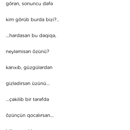
görən, sonuncu dəfə
kim görüb burda bizi?..
...hardasan bu dəqiqə,
neyləmisən özünü?
karıxıb, güzgülərdən
gizlədirsən üzünü...
...çəkilib bir tərəfdə
özünçün qocalırsan...