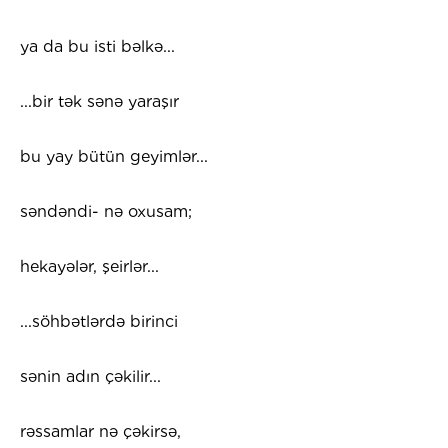
ya da bu isti bəlkə...
...bir tək sənə yaraşır
bu yay bütün geyimlər...
səndəndi- nə oxusam;
hekayələr, şeirlər...
...söhbətlərdə birinci
sənin adın çəkilir...
rəssamlar nə çəkirsə,