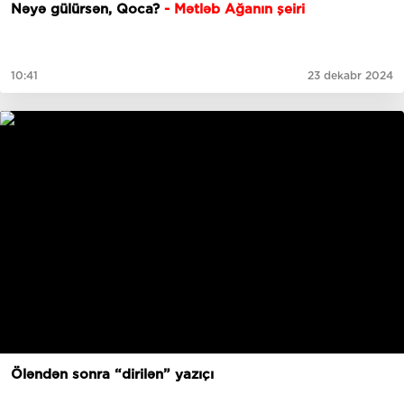
Nəyə gülürsən, Qoca?
- Mətləb Ağanın şeiri
10:41
23 dekabr 2024
Öləndən sonra “dirilən” yazıçı