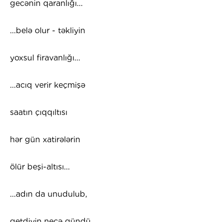
gecənin qaranlığı...
...belə olur - təkliyin
yoxsul firavanlığı...
...acıq verir keçmişə
saatın çıqqıltısı
hər gün xatirələrin
ölür beşi-altısı...
...adın da unudulub,
getdiyin neçə gündü...