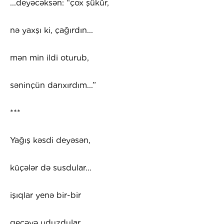
...deyəcəksən: “çox şükür,
nə yaxşı ki, çağırdın...
mən min ildi oturub,
səninçün darıxırdım...”
***
Yağış kəsdi deyəsən,
küçələr də susdular...
işıqlar yenə bir-bir
gecəyə uduzdular...