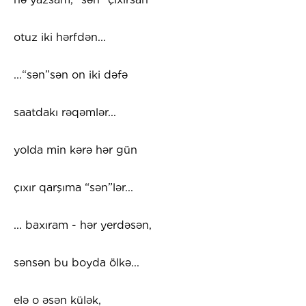
otuz iki hərfdən...
...“sən”sən on iki dəfə
saatdakı rəqəmlər...
yolda min kərə hər gün
çıxır qarşıma “sən”lər...
... baxıram - hər yerdəsən,
sənsən bu boyda ölkə...
elə o əsən külək,