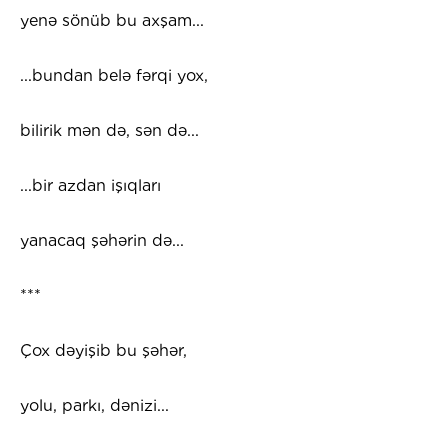
yenə sönüb bu axşam...
...bundan belə fərqi yox,
bilirik mən də, sən də...
...bir azdan işıqları
yanacaq şəhərin də...
***
Çox dəyişib bu şəhər,
yolu, parkı, dənizi...