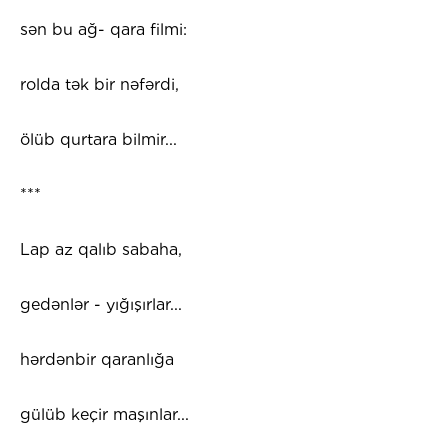
sən bu ağ- qara filmi:
rolda tək bir nəfərdi,
ölüb qurtara bilmir...
***
Lap az qalıb sabaha,
gedənlər - yığışırlar...
hərdənbir qaranlığa
gülüb keçir maşınlar...