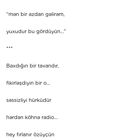
“mən bir azdan gəlirəm,
yuxudur bu gördüyün...”
***
Baxdığın bir tavandır,
fikirləşdiyin bir o...
səssizliyi hürküdür
hərdən köhnə radio...
hey fırlanır özüyçün