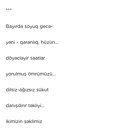
***
Bayırda soyuq gecə-
yəni - qaranlıq, hüzün...
döyəcləyir saatlar
yorulmuş ömrümüzü...
dilsiz-ağızsız sükut
danışdırır təkliyi...
ikimizin şəklimiz