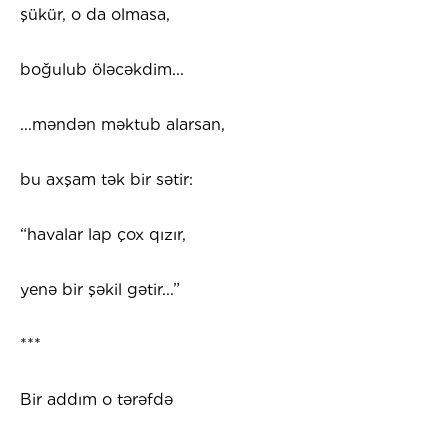
şükür, o da olmasa,
boğulub öləcəkdim...
...məndən məktub alarsan,
bu axşam tək bir sətir:
“havalar lap çox qızır,
yenə bir şəkil gətir...”
***
Bir addım o tərəfdə