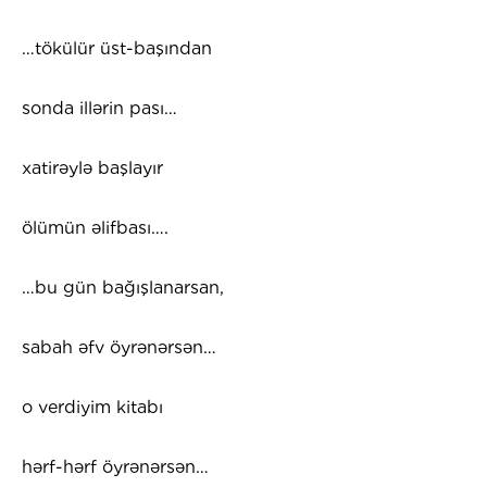
…tökülür üst-başından
sonda illərin pası…
xatirəylə başlayır
ölümün əlifbası….
…bu gün bağışlanarsan,
sabah əfv öyrənərsən…
o verdiyim kitabı
hərf-hərf öyrənərsən…