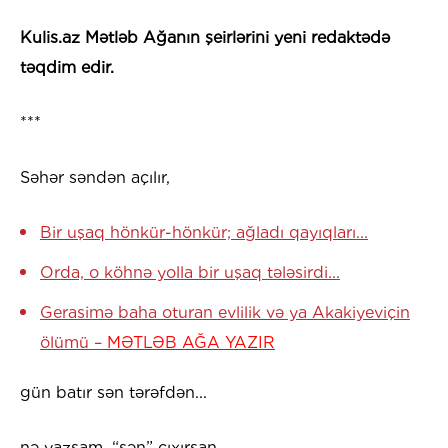
Kulis.az Mətləb Ağanın şeirlərini yeni redaktədə
təqdim edir.
***
Səhər səndən açılır,
Bir uşaq hönkür-hönkür; ağladı qayıqları...
Orda, o köhnə yolla bir uşaq tələsirdi...
Gerasimə baha oturan evlilik və ya Akakiyeviçin
ölümü –
MƏTLƏB AĞA YAZIR
gün batır sən tərəfdən...
nə yazsam, “sən” çıxırsan