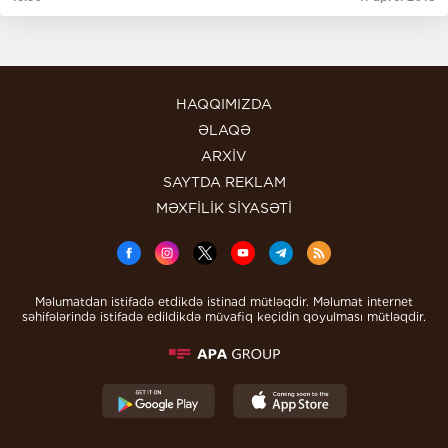
HAQQIMIZDA
ƏLAQƏ
ARXİV
SAYTDA REKLAM
MƏXFİLİK SİYASƏTİ
Məlumatdan istifadə etdikdə istinad mütləqdir. Məlumat internet
səhifələrində istifadə edildikdə müvafiq keçidin qoyulması mütləqdir.