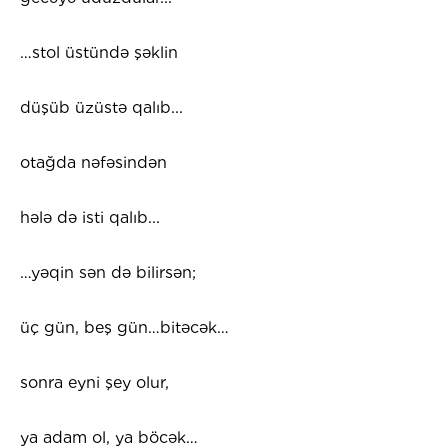
…stol üstündə şəklin
düşüb üzüstə qalıb...
otağda nəfəsindən
hələ də isti qalıb...
…yəqin sən də bilirsən;
üç gün, beş gün…bitəcək…
sonra eyni şey olur,
ya adam ol, ya böcək…