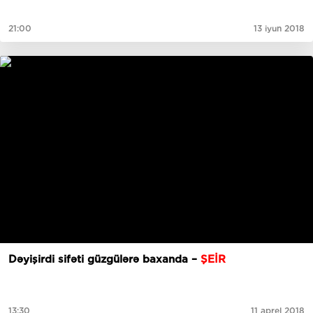
21:00
13 iyun 2018
Dəyişirdi sifəti güzgülərə baxanda –
ŞEİR
13:30
11 aprel 2018