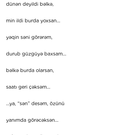
dünən deyildi bəlkə,
min ildi burda yoxsan...
yəqin səni görərəm,
durub güzgüyə baxsam...
bəlkə burda olarsan,
saatı geri çəksəm...
...ya, “sən” desəm, özünü
yanımda görəcəksən...