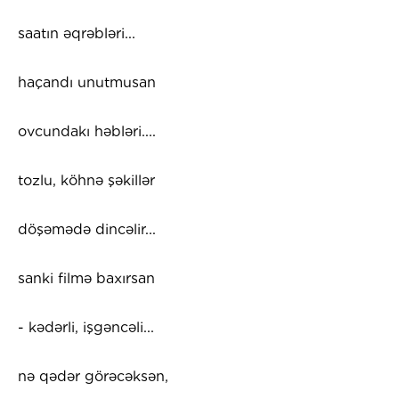
saatın əqrəbləri...
haçandı unutmusan
ovcundakı həbləri....
tozlu, köhnə şəkillər
döşəmədə dincəlir...
sanki filmə baxırsan
- kədərli, işgəncəli...
nə qədər görəcəksən,