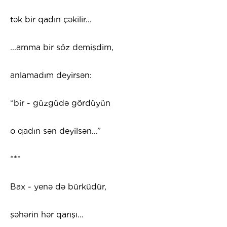
tək bir qadın çəkilir...
...amma bir söz demişdim,
anlamadım deyirsən:
“bir - güzgüdə gördüyün
o qadın sən deyilsən...”
***
Bax - yenə də bürküdür,
şəhərin hər qarışı...