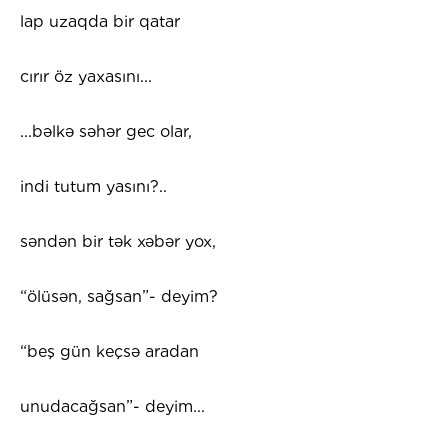
lap uzaqda bir qatar
cırır öz yaxasını...
...bəlkə səhər gec olar,
indi tutum yasını?..
səndən bir tək xəbər yox,
“ölüsən, sağsan”- deyim?
“beş gün keçsə aradan
unudacağsan”- deyim...