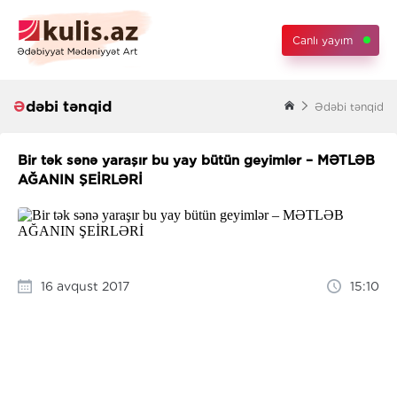
Canlı yayım
Ədəbi tənqid
Ədəbi tənqid
Bir tək sənə yaraşır bu yay bütün geyimlər – MƏTLƏB
AĞANIN ŞEİRLƏRİ
16 avqust 2017
15:10