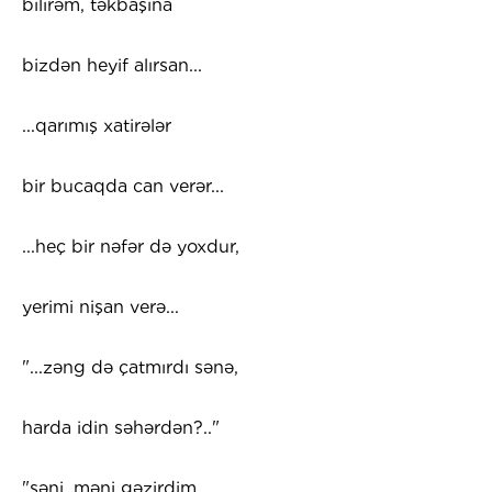
bilirəm, təkbaşına
bizdən heyif alırsan...
...qarımış xatirələr
bir bucaqda can verər...
...heç bir nəfər də yoxdur,
yerimi nişan verə...
"...zəng də çatmırdı sənə,
harda idin səhərdən?.."
"səni, məni gəzirdim,