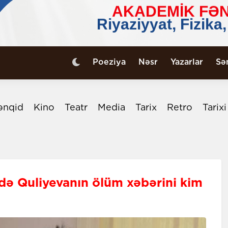
Poeziya
Nəsr
Yazarlar
Sə
ənqid
Kino
Teatr
Media
Tarix
Retro
Tarix
idə Quliyevanın ölüm xəbərini kim