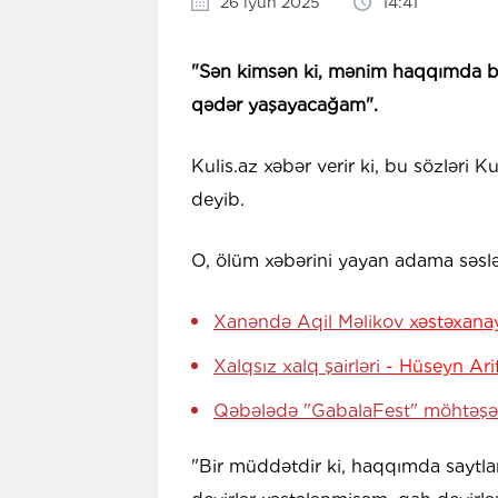
26 iyun 2025
14:41
"Sən kimsən ki, mənim haqqımda bel
qədər yaşayacağam".
Kulis.az xəbər verir ki, bu sözləri 
deyib.
O, ölüm xəbərini yayan adama səslə
Xanəndə Aqil Məlikov
xəstəxanaya
Xalqsız xalq şairləri
- Hüseyn Ari
Qəbələdə "GabalaFest" möhtə
"Bir müddətdir ki, haqqımda saytlar