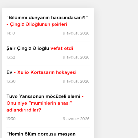
"Bildinmi dünyanın harasındasan?!"
- Çingiz Əlioğlunun şeirləri
14:10
9 avqust 2026
Şair Çingiz Əlioğlu
vəfat etdi
13:52
9 avqust 2026
Ev
- Xulio Kortasarın hekayəsi
13:30
9 avqust 2026
Tuve Yanssonun möcüzəli aləmi
-
Onu niyə "muminlərin anası"
adlandırırdılar?
13:30
9 avqust 2026
"Həmin ölüm qorxusu meşşan