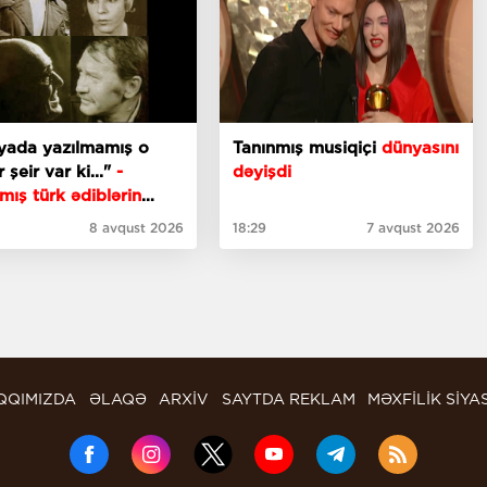
yada yazılmamış o
Tanınmış musiqiçi
dünyasını
 şeir var ki..."
-
dəyişdi
mış türk ədiblərin
ti
8 avqust 2026
18:29
7 avqust 2026
QQIMIZDA
ƏLAQƏ
ARXİV
SAYTDA REKLAM
MƏXFİLİK SİYA