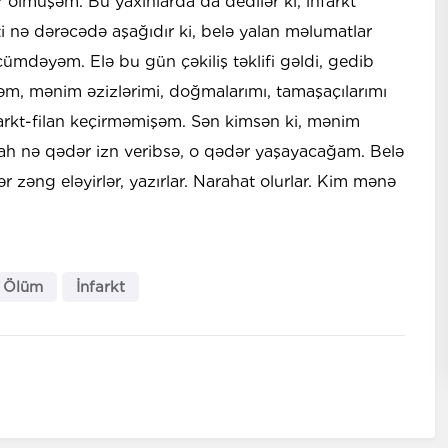
r ölmüşəm. Bu yaxınlarda da dedilər ki, infarkt
 nə dərəcədə aşağıdır ki, belə yalan məlumatlar
ümdəyəm. Elə bu gün çəkiliş təklifi gəldi, gedib
əm, mənim əzizlərimi, doğmalarımı, tamaşaçılarımı
farkt-filan keçirməmişəm. Sən kimsən ki, mənim
ah nə qədər izn veribsə, o qədər yaşayacağam. Belə
 zəng eləyirlər, yazırlar. Narahat olurlar. Kim mənə
Ölüm
İnfarkt