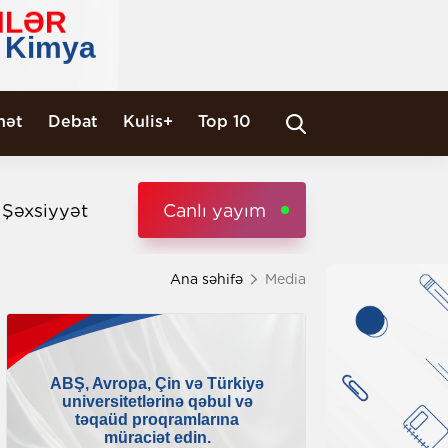
nət
Debat
Kulis+
Top 10
i Şəxsiyyət
Canlı yayım
Ana səhifə
Media