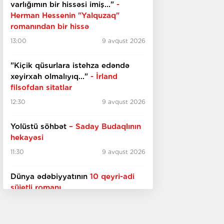
varlığımın bir hissəsi imiş..."
-
Herman Hessenin "Yalquzaq"
romanından bir hissə
13:00
9 avqust 2026
"Kiçik qüsurlara istehza edəndə
xeyirxah olmalıyıq..."
- İrland
filsofdan sitatlar
12:30
9 avqust 2026
Yolüstü söhbət
– Saday Budaqlının
hekayəsi
11:30
9 avqust 2026
Dünya ədəbiyyatının
10 qeyri-adi
süjetli romanı
10:30
9 avqust 2026