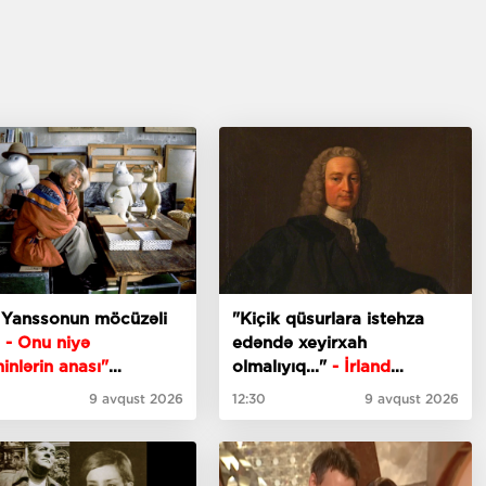
 Yanssonun möcüzəli
"Kiçik qüsurlara istehza
i
- Onu niyə
edəndə xeyirxah
nlərin anası"
olmalıyıq..."
- İrland
dırırdılar?
filsofdan sitatlar
9 avqust 2026
12:30
9 avqust 2026