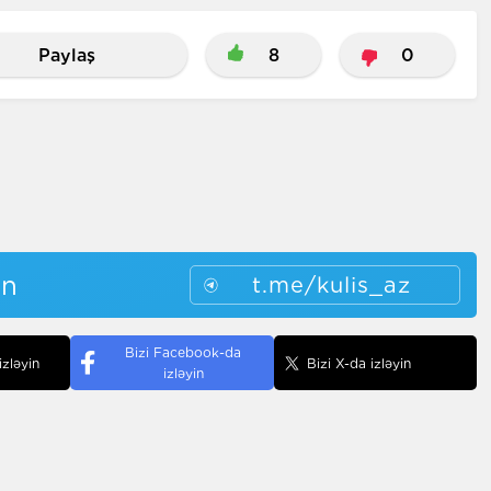
Paylaş
8
0
in
t.me/kulis_az
Bizi Facebook-da
izləyin
Bizi X-da izləyin
izləyin