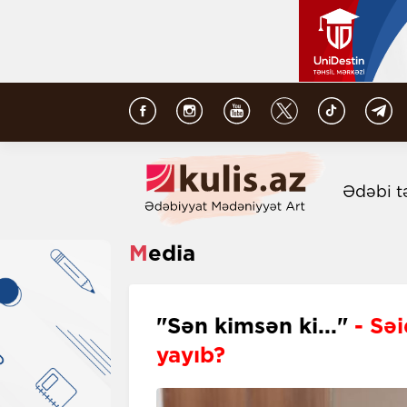
Ədəbi t
Media
"Sən kimsən ki..."
- Sə
yayıb?