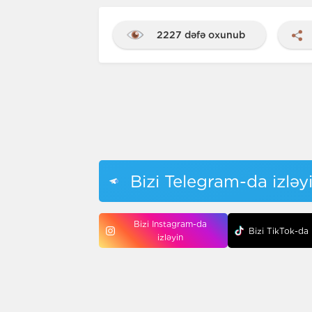
2227 dəfə oxunub
Bizi Telegram-da izləy
Bizi Instagram-da
Bizi TikTok-da 
izləyin