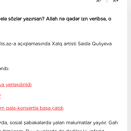
ə sözlər yazırsan? Allah nə qədər izn veribsə, o
Kulis.az-a açıqlamasında Xalq artisti Səidə Quliyeva
nib:
 yerləşdirildi
f
şəm
qala-konsertlə başa çatdı
da, sosial şəbəkələrdə yalan məlumatlar yayılır. Gah