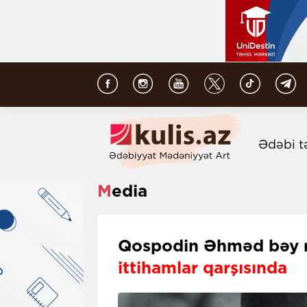
Ədəbi t
Media
Qospodin Əhməd bəy ru
ittihamlar qarşısında