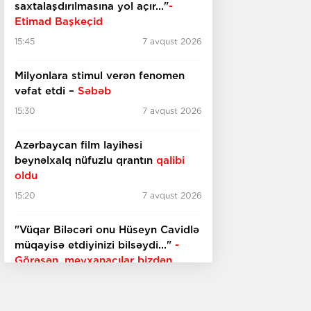
saxtalaşdırılmasına yol açır..."
-
Etimad Başkeçid
15:45
7 avqust 2026
Milyonlara stimul verən fenomen
vəfat etdi –
Səbəb
15:30
7 avqust 2026
Azərbaycan film layihəsi
beynəlxalq nüfuzlu qrantın
qalibi
oldu
15:20
7 avqust 2026
"Vüqar Biləcəri onu Hüseyn Cavidlə
müqayisə etdiyinizi bilsəydi..."
-
Görəsən, meyxanaçılar bizdən
inciməz ki?
15:00
7 avqust 2026