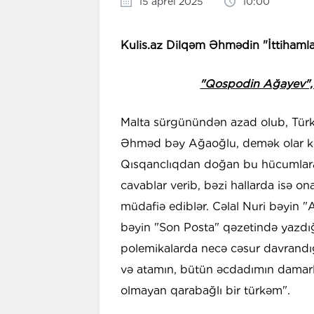
15 aprel 2025
10:00
Kulis.az Dilqəm Əhmədin "İttihamlar
"Qospodin Ağayev", "
Malta sürgünündən azad olub, Türk
Əhməd bəy Ağaoğlu, demək olar ki, 
Qısqanclıqdan doğan bu hücumlara q
cavablar verib, bəzi hallarda isə ona
müdafiə ediblər. Cəlal Nuri bəyin 
bəyin "Son Posta" qəzetində yazdı
polemikalarda necə cəsur davrandı
və atamın, bütün əcdadımın damarl
olmayan qarabağlı bir türkəm".