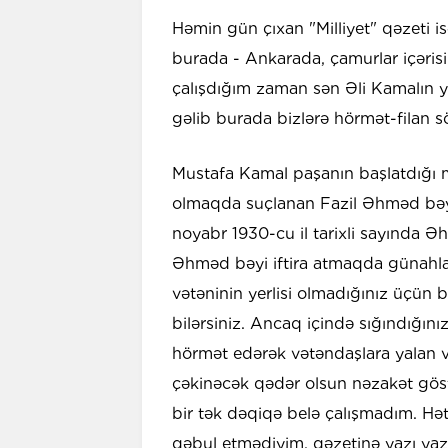
Həmin gün çıxan "Milliyet" qəzeti 
burada - Ankarada, çamurlar içərisi
çalışdığım zaman sən Əli Kamalın ya
gəlib burada bizlərə hörmət-filan sö
Mustafa Kamal paşanın başlatdığı m
olmaqda suçlanan Fazil Əhməd bəy 
noyabr 1930-cu il tarixli sayında 
Əhməd bəyi iftira atmaqda günahland
vətəninin yerlisi olmadığınız üçün b
bilərsiniz. Ancaq içində sığındığını
hörmət edərək vətəndaşlara yalan v
çəkinəcək qədər olsun nəzakət göst
bir tək dəqiqə belə çalışmadım. Hətt
qəbul etmədiyim, qəzetinə yazı y