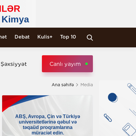
nət
Debat
Kulis+
Top 10
i Şəxsiyyət
Canlı yayım
Ana səhifə
Media