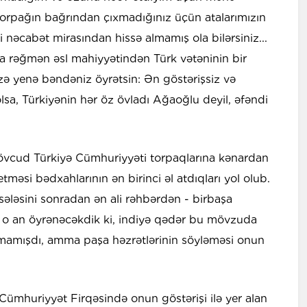
 torpağın bağrından çıxmadığınız üçün atalarımızın
i nəcabət mirasından hissə almamış ola bilərsiniz...
za rəğmən əsl mahiyyətindən Türk vətəninin bir
zə yenə bəndəniz öyrətsin: Ən göstərişsiz və
sa, Türkiyənin hər öz övladı Ağaoğlu deyil, əfəndi
cud Türkiyə Cümhuriyyəti torpaqlarına kənardan
məsi bədxahlarının ən birinci əl atdıqları yol olub.
sələsini sonradan ən ali rəhbərdən - birbaşa
 o an öyrənəcəkdik ki, indiyə qədər bu mövzuda
amamışdı, amma paşa həzrətlərinin söyləməsi onun
Cümhuriyyət Firqəsində onun göstərişi ilə yer alan