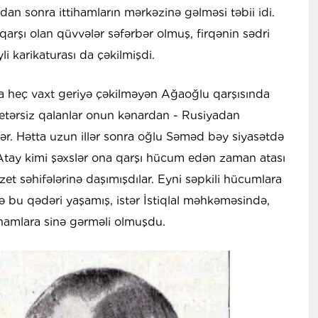
n sonra ittihamların mərkəzinə gəlməsi təbii idi.
arşı olan qüvvələr səfərbər olmuş, firqənin sədri
i karikaturası da çəkilmişdi.
 heç vaxt geriyə çəkilməyən Ağaoğlu qarşısında
yetərsiz qalanlar onun kənardan - Rusiyadan
blər. Hətta uzun illər sonra oğlu Səməd bəy siyasətdə
Atay kimi şəxslər ona qarşı hücum edən zaman atası
et səhifələrinə daşımışdılar. Eyni səpkili hücumlara
bu qədəri yaşamış, istər İstiqlal məhkəməsində,
ihamlara sinə gərməli olmuşdu.