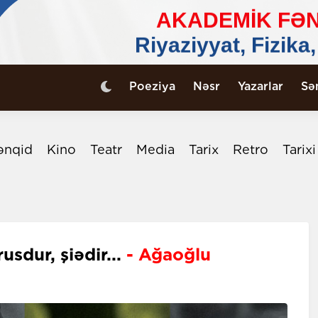
Poeziya
Nəsr
Yazarlar
Sə
ənqid
Kino
Teatr
Media
Tarix
Retro
Tarix
sdur, şiədir...
- Ağaoğlu