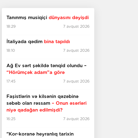
Tanınmış musiqiçi
dünyasını dəyişdi
18:29
7 avqust 2026
İtaliyada qədim
bina tapıldı
18:10
7 avqust 2026
Ağ Ev sərt şəkildə tənqid olundu –
“Hörümçək adam”a görə
17:45
7 avqust 2026
Faşistlərin və kilsənin qəzəbinə
səbəb olan rəssam
– Onun əsərləri
niyə qadağan edilmişdi?
16:25
7 avqust 2026
"Kor-koranə heyranlıq tarixin