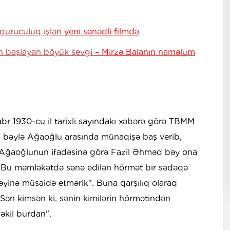
quruculuq işləri
yeni sənədli filmdə
an başlayan böyük sevgi
– Mirzə Balanın naməlum
abr 1930-cu il tarixli sayındakı xəbərə görə TBMM
əd bəylə Ağaoğlu arasında münaqişə baş verib,
b. Ağaoğlunun ifadəsinə görə Fazil Əhməd bəy ona
b: "Bu məmləkətdə sənə edilən hörmət bir sədəqə
əyinə müsaidə etmərik". Buna qarşılıq olaraq
ən kimsən ki, sənin kimilərin hörmətindən
əkil burdan".