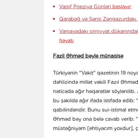
Vaqif Poeziya Günləri
başlayır
Qarabağ və Şərqi Zəngəzurdakı 
Varşavadakı şirniyyat dükanınd
həyatı
Fazil Əhməd bəylə münaqişə
Türkiyənin "Vakit" qəzetinin 19 noy
dəhlizində millət vəkili Fazıl Əhm
nəticədə ağır həqarətlər söylənili
bu şəkildə ağır ifadə istifadə edi
qabilindəndir. Bunu sui-istimal etm
Əhməd bəy ona belə cavab verib: "S
müstəğniyəm [ehtiyacım yoxdur], ç