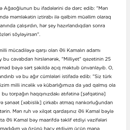
isə Ağaoğlunun bu ifadələrini də dərc edib: "Mən
ndə məmləkətin iztirabı ilə qəlbim müəllim olaraq
nında çalışırdın, hər şey hazırlandıqdan sonra
zləri söyləyirsən".
illi mücadiləyə qarşı olan Əli Kamalın adamı
bu cavabdan hirslənərək, "Milliyet" qəzetinin 25
Əhməd bəyə sərt şəkildə açıq məktub ünvanlayıb. O,
ırıb və bu ağır cümlələri istifadə edib: "Siz türk
izim milli incəlik və kübarlığımıza da yad qalmış ola
z bu torpağın haqqınızdakı atıfətinə [şəfqətinə]
ə şənaət [xəbislik] çirkabı atmaq nankorluğundan
ərin. Mən ruh və xilqət qardaşınız Əli Kamal bəylə
a Əli Kamal bəy maarifdə təklif etdiyi vəzifələri
azmadığım və özünü həcv etdiyim üçün mənə