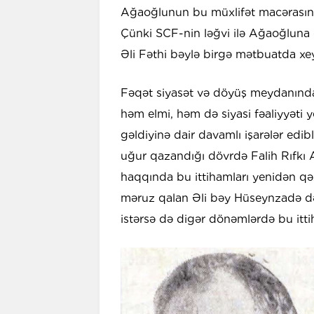
Ağaoğlunun bu müxlifət macərasında
Çünki SCF-nin ləğvi ilə Ağaoğluna q
Əli Fəthi bəylə birgə mətbuatda xeyl
Fəqət siyasət və döyüş meydanında
həm elmi, həm də siyasi fəaliyyəti 
gəldiyinə dair davamlı işarələr edi
uğur qazandığı dövrdə Falih Rıfkı 
haqqında bu ittihamları yenidən qəz
məruz qalan Əli bəy Hüseynzadə də 
istərsə də digər dönəmlərdə bu itt