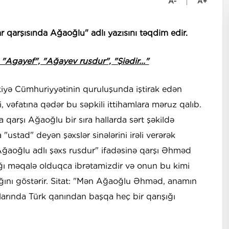
 qarşısında Ağaoğlu" adlı yazısını təqdim edir.
Agayef", "Ağayev rusdur", "Şiədir..."
iyə Cümhuriyyətinin quruluşunda iştirak edən
vəfatına qədər bu səpkili ittihamlara məruz qalıb.
arşı Ağaoğlu bir sıra hallarda sərt şəkildə
 "ustad" deyən şəxslər sinələrini irəli verərək
"Ağaoğlu adlı şəxs rusdur" ifadəsinə qarşı Əhməd
ğı məqalə olduqca ibrətamizdir və onun bu kimi
ğını göstərir. Sitat: "Mən Ağaoğlu Əhməd, anamın
arında Türk qanından başqa heç bir qarışığı