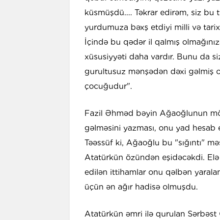
küsmüşdü.... Təkrar edirəm, siz bu
yurdumuza bəxş etdiyi milli və tarix
İçində bu qədər il qalmış olmağını
xüsusiyyəti daha vardır. Bunu da si
gurultusuz mənşədən dəxi gəlmiş ol
çocuğudur".
Fazil Əhməd bəyin Ağaoğlunun möv
gəlməsini yazması, onu yad hesab et
Təəssüf ki, Ağaoğlu bu "sığıntı" mə
Atatürkün özündən eşidəcəkdi. Elə
edilən ittihamlar onu qəlbən yaral
üçün ən ağır hadisə olmuşdu.
Atatürkün əmri ilə qurulan Sərbəst 