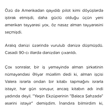
Özü də Amerikadan qayıdıb pilot kimi döyüşlərdə
iştirak etmişdi, daha güclü olduğu üçün yeni
amerikan təyyarəsi yox, öz nasaz alman təyyarəsini
seçmişdi.
Aralıq dənizi üzərində vurulub dənizə düşmüşdü.
Cəsədi 90-cı illərdə dənizdən çıxarıldı.
Çox sonralar, bir iş yeməyində alman şirkətinin
nümayəndəsi Əliyar müəllim dedi ki, alman işçisi
Valera israrla ondan bir kitabı tapmağını israrla
istəyir, hər gün soruşur, ancaq kitabın adı indi
yadında deyil. "Yəqin Ekzüperinin "Balaca Şahzadə"
əsərini istəyir" demişdim. İnandıra bilmirdim ki,