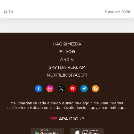
14:30
6 avqust 2026
HAQQIMIZDA
ƏLAQƏ
ARXİV
SAYTDA REKLAM
MƏXFİLİK SİYASƏTİ
Məlumatdan istifadə etdikdə istinad mütləqdir. Məlumat internet
səhifələrində istifadə edildikdə müvafiq keçidin qoyulması mütləqdir.