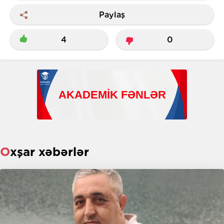
Paylaş
4
0
Oxşar xəbərlər