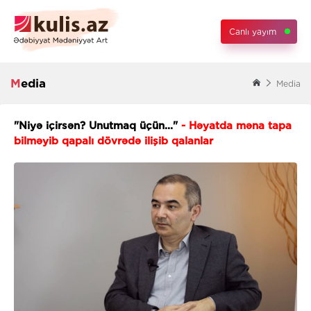
Canlı yayım
Media
Media
"Niyə içirsən? Unutmaq üçün..."
- Həyatda məna tapa
bilməyib qapalı dövrədə ilişib qalanlar