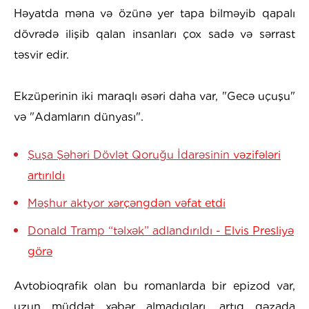
Həyatda məna və özünə yer tapa bilməyib qapalı
dövrədə ilişib qalan insanları çox sadə və sərrast
təsvir edir.
Ekzüperinin iki maraqlı əsəri daha var, "Gecə uçuşu"
və "Adamların dünyası".
Şuşa Şəhəri Dövlət Qoruğu İdarəsinin
vəzifələri
artırıldı
Məşhur aktyor
xərçəngdən vəfat etdi
Donald Tramp “təlxək” adlandırıldı
- Elvis Presliyə
görə
Avtobioqrafik olan bu romanlarda bir epizod var,
uzun müddət xəbər almadıqları, artıq qəzada