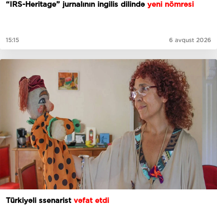
“IRS-Heritage” jurnalının ingilis dilində
yeni nömrəsi
15:15
6 avqust 2026
Türkiyəli ssenarist
vəfat etdi