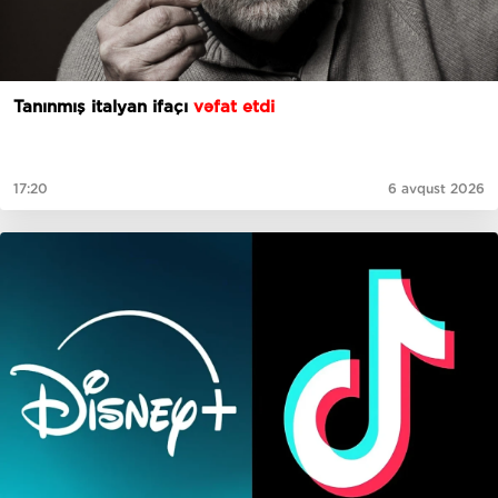
Tanınmış italyan ifaçı
vəfat etdi
17:20
6 avqust 2026