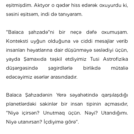
eşitmişdim. Aktyor o qədər hiss edərək oxuyurdu ki,
səsini eşitsəm, indi də tanıyaram.
"Balaca şahzadə"ni bir neçə dəfə oxumuşam.
Konteksti uyğun olduğuna və ciddi mesajlar verib
insanları həyatlarına dair düşünməyə səslədiyi üçün,
yayda Şamaxıda təşkil etdiyimiz Tusi Astrofizika
düşərgəsində şagirdlərlə birlikdə mütaliə
edəcəyimiz əsərlər arasındadır.
Balaca Şahzadənin Yerə səyahətində qarşılaşdığı
planetlərdəki sakinlər bir insan tipinin açmasıdır,
"Niyə içirsən? Unutmaq üçün. Nəyi? Utandığımı.
Niyə utanırsan? İçdiyimə görə".