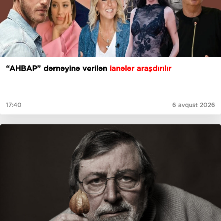
“AHBAP” dərnəyinə verilən
ianələr araşdırılır
17:40
6 avqust 2026