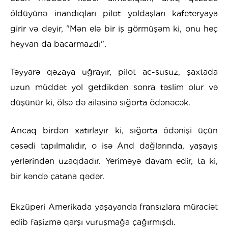
öldüyünə inandıqları pilot yoldaşları kafeteryaya
girir və deyir, "Mən elə bir iş görmüşəm ki, onu heç
heyvan da bacarmazdı".
Təyyarə qəzaya uğrayır, pilot ac-susuz, şaxtada
uzun müddət yol getdikdən sonra təslim olur və
düşünür ki, ölsə də ailəsinə sığorta ödənəcək.
Ancaq birdən xatırlayır ki, sığorta ödənişi üçün
cəsədi tapılmalıdır, o isə And dağlarında, yaşayış
yerlərindən uzaqdadır. Yeriməyə davam edir, ta ki,
bir kəndə çatana qədər.
Ekzüperi Amerikada yaşayanda fransızlara müraciət
edib faşizmə qarşı vuruşmağa çağırmışdı.