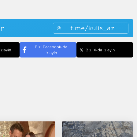
in
t.me/kulis_az
Bizi Facebook-da
izləyin
Bizi X-da izləyin
izləyin