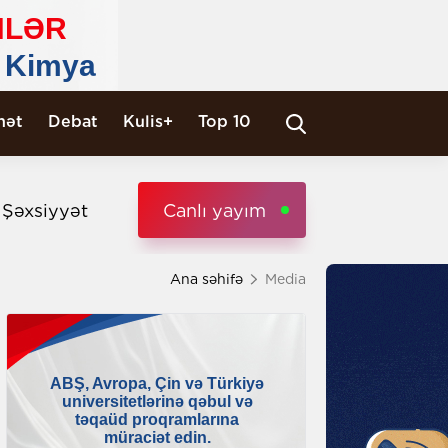
nət
Debat
Kulis+
Top 10
i Şəxsiyyət
Canlı yayım
Ana səhifə
Media