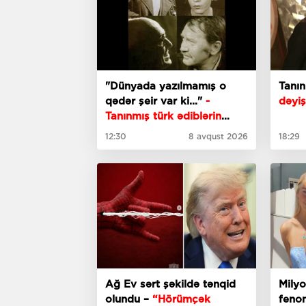
"Dünyada yazılmamış o
Tanı
qədər şeir var ki..."
-
dəyiş
Tanınmış türk ədiblərin
söhbəti
12:30
8 avqust 2026
18:29
Ağ Ev sərt şəkildə tənqid
Milyo
olundu –
“Hörümçək
fenom