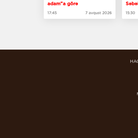
adam”a görə
Səbə
17:45
7 avqust 2026
15:30
HA