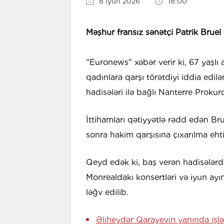
8 iyun 2026
18:00
Məşhur fransız sənətçi Patrik Bruel c
"Euronews" xəbər verir ki, 67 yaşlı 
qadınlara qarşı törətdiyi iddia edil
hadisələri ilə bağlı Nanterre Prokuro
İttihamları qətiyyətlə rədd edən Br
sonra hakim qarşısına çıxarılma ehtim
Qeyd edək ki, baş verən hadisələrdə
Monrealdakı konsertləri və iyun ayın
ləğv edilib.
Əliheydər Qarayevin yanında işlə