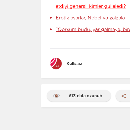
etdiyi generalı kimlər güllələdi?
Erotik əsərlər, Nobel və zəlzələ
-
"Qorxum budu, yar gəlməyə, birdə
Kulis.az
613 dəfə oxunub