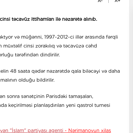
insi təcavüz ittihamları ilə nəzarətə alınıb.
aktyor və müğənni, 1997-2012-ci illər arasında fərqli
ən müxtəlif cinsi zorakılıq və təcavüzə cəhd
rluğu tərəfindən dindirilir.
uelin 48 saata qədər nəzarətdə qala biləcəyi və daha
alının olduğu bildirilir.
n sonra sənətçinin Parisdəki tamaşaları,
da keçirilməsi planlaşdırılan yeni qastrol turnesi
yən "İslam" partiyası agenti
- Nərimanovun xilas