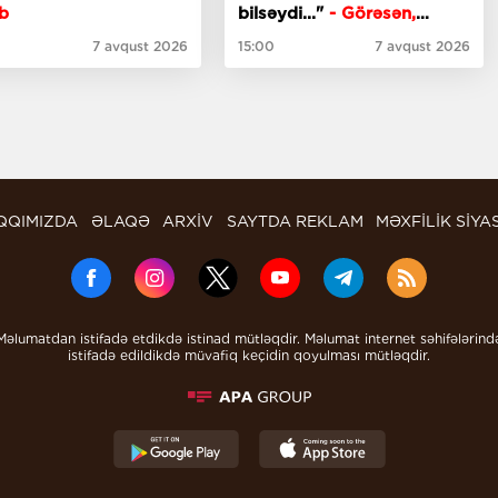
b
bilsəydi..."
- Görəsən,
meyxanaçılar bizdən
7 avqust 2026
15:00
7 avqust 2026
inciməz ki?
QQIMIZDA
ƏLAQƏ
ARXİV
SAYTDA REKLAM
MƏXFİLİK SİYA
Məlumatdan istifadə etdikdə istinad mütləqdir. Məlumat internet səhifələrind
istifadə edildikdə müvafiq keçidin qoyulması mütləqdir.