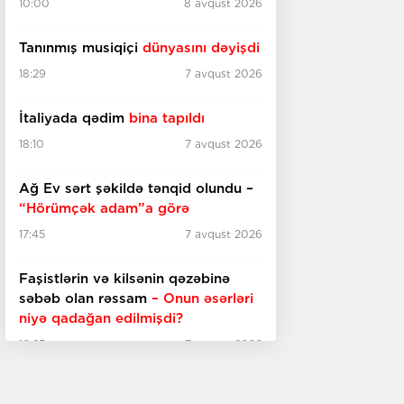
10:00
8 avqust 2026
Tanınmış musiqiçi
dünyasını dəyişdi
18:29
7 avqust 2026
İtaliyada qədim
bina tapıldı
18:10
7 avqust 2026
Ağ Ev sərt şəkildə tənqid olundu –
“Hörümçək adam”a görə
17:45
7 avqust 2026
Faşistlərin və kilsənin qəzəbinə
səbəb olan rəssam
– Onun əsərləri
niyə qadağan edilmişdi?
16:25
7 avqust 2026
"Kor-koranə heyranlıq tarixin