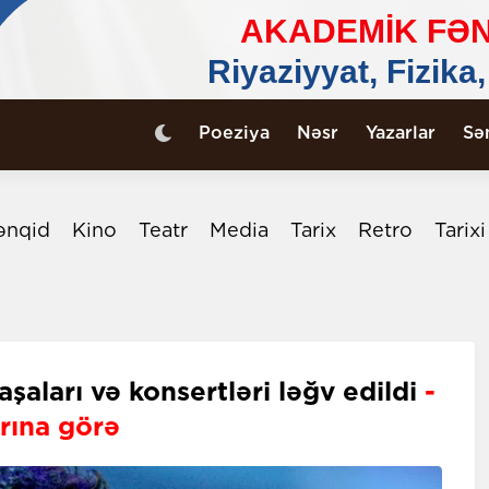
Poeziya
Nəsr
Yazarlar
Sə
ənqid
Kino
Teatr
Media
Tarix
Retro
Tarix
şaları və konsertləri ləğv edildi
-
arına görə