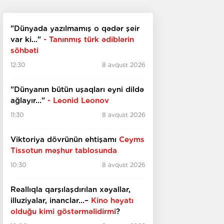
"Dünyada yazılmamış o qədər şeir
var ki..."
- Tanınmış türk ədiblərin
söhbəti
12:30
8 avqust 2026
​​​​​​​"Dünyanın bütün uşaqları eyni dildə
ağlayır..."
- Leonid Leonov
11:30
8 avqust 2026
Viktoriya dövrünün ehtişamı
Ceyms
Tissotun məşhur tablosunda
10:30
8 avqust 2026
Reallıqla qarşılaşdırılan xəyallar,
illuziyalar, inanclar...–
Kino həyatı
olduğu kimi göstərməlidirmi
?