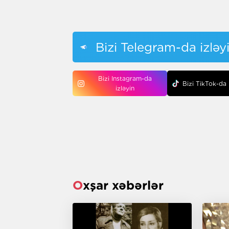
Bizi Telegram-da izləy
Bizi Instagram-da
Bizi TikTok-da 
izləyin
Oxşar xəbərlər