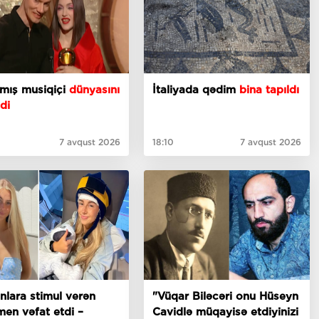
nmış musiqiçi
dünyasını
İtaliyada qədim
bina tapıldı
di
7 avqust 2026
18:10
7 avqust 2026
nlara stimul verən
"Vüqar Biləcəri onu Hüseyn
en vəfat etdi –
Cavidlə müqayisə etdiyinizi