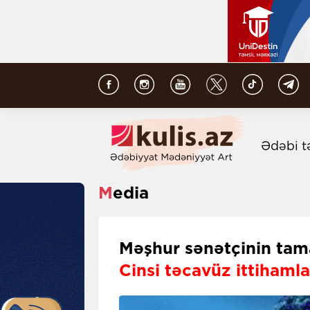
Ədəbi t
Media
Məşhur sənətçinin tama
Cinsi təcavüz ittihaml