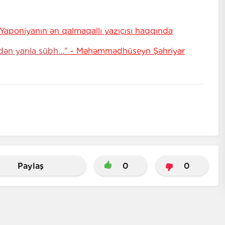
 Yaponiyanın ən qalmaqallı yazıçısı haqqında
n yarıla sübh..."
- Məhəmmədhüseyn Şəhriyar
Paylaş
0
0