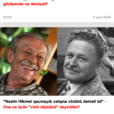
görüşəndə nə demişdi?
16:00
3 iyun 2026
“Nazim Hikmət qaçmayıb xalqına sözünü deməli idi"
-
Ona nə üçün "viski düşkünü" deyirdilər?