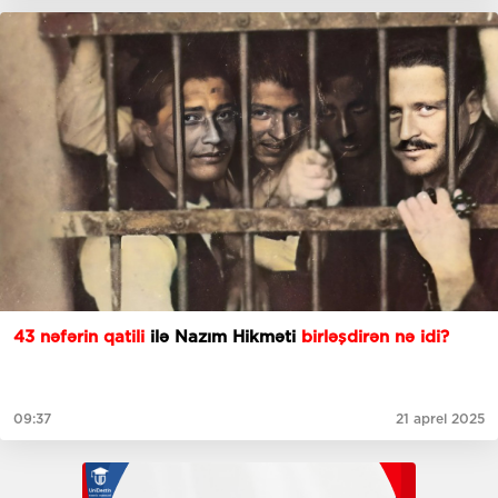
43 nəfərin qatili
ilə Nazım Hikməti
birləşdirən nə idi?
09:37
21 aprel 2025