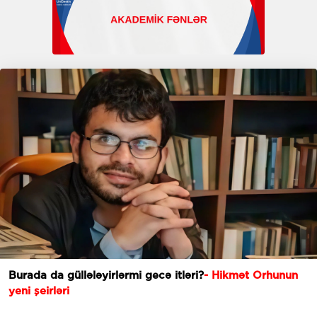
Burada da güllələyirlərmi gecə itləri?
- Hikmət Orhunun
yeni şeirləri