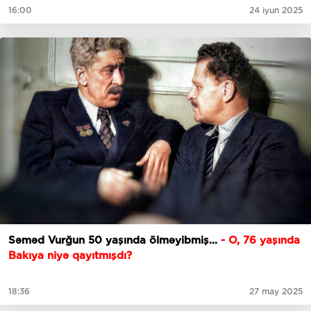
16:00
24 iyun 2025
Səməd Vurğun 50 yaşında ölməyibmiş...
- O, 76 yaşında
Bakıya niyə qayıtmışdı?
18:36
27 may 2025