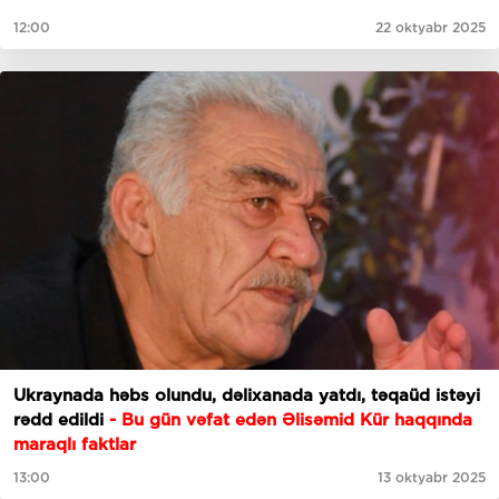
12:00
22 oktyabr 2025
Ukraynada həbs olundu, dəlixanada yatdı, təqaüd istəyi
rədd edildi
- Bu gün vəfat edən Əlisəmid Kür haqqında
maraqlı faktlar
13:00
13 oktyabr 2025