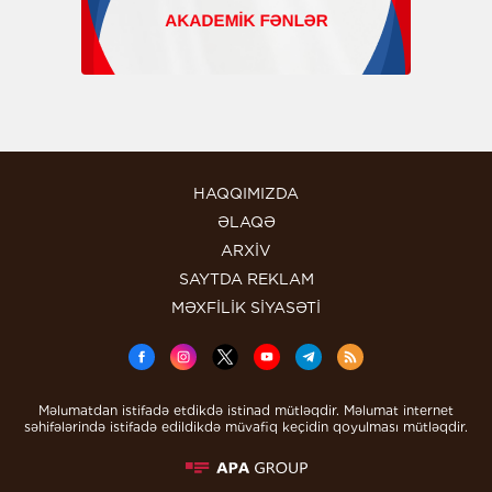
HAQQIMIZDA
ƏLAQƏ
ARXİV
SAYTDA REKLAM
MƏXFİLİK SİYASƏTİ
Məlumatdan istifadə etdikdə istinad mütləqdir. Məlumat internet
səhifələrində istifadə edildikdə müvafiq keçidin qoyulması mütləqdir.