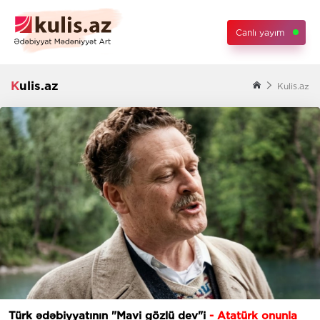
Canlı yayım
Kulis.az
Kulis.az
Türk ədəbiyyatının "Mavi gözlü dev"i
- Atatürk onunla