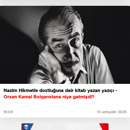
Nazim Hikmətlə dostluğuna dair kitab yazan yazıçı
-
Orxan Kamal Bolqarıstana niyə getmişdi?
16:00
15 sentyabr 2025