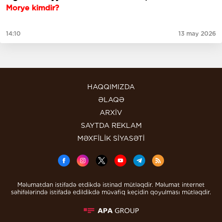
Morye kimdir?
14:10
13 may 2026
HAQQIMIZDA
ƏLAQƏ
ARXİV
SAYTDA REKLAM
MƏXFİLİK SİYASƏTİ
Məlumatdan istifadə etdikdə istinad mütləqdir. Məlumat internet
səhifələrində istifadə edildikdə müvafiq keçidin qoyulması mütləqdir.