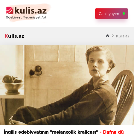
Canlı yayım
Kulis.az
Kulis.az
İngilis ədəbiyyatının "melanxolik kraliçası"
- Dafna dü