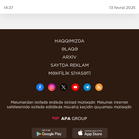
14:27
13 fevral 2025
HAQQIMIZDA
ƏLAQƏ
ARXİV
SAYTDA REKLAM
MƏXFİLİK SİYASƏTİ
Məlumatdan istifadə etdikdə istinad mütləqdir. Məlumat internet
səhifələrində istifadə edildikdə müvafiq keçidin qoyulması mütləqdir.