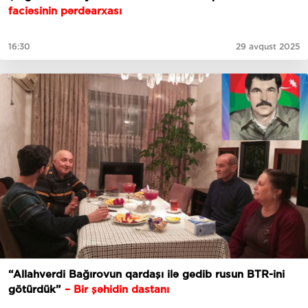
faciəsinin pərdəarxası
16:30
29 avqust 2025
“Allahverdi Bağırovun qardaşı ilə gedib rusun BTR-ini
götürdük”
– Bir şəhidin dastanı