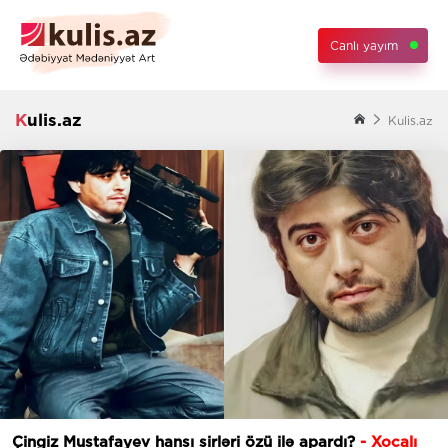
Canlı yayım
Kulis.az
Kulis.az
Çingiz Mustafayev hansı sirləri özü ilə apardı?
- Xocalı