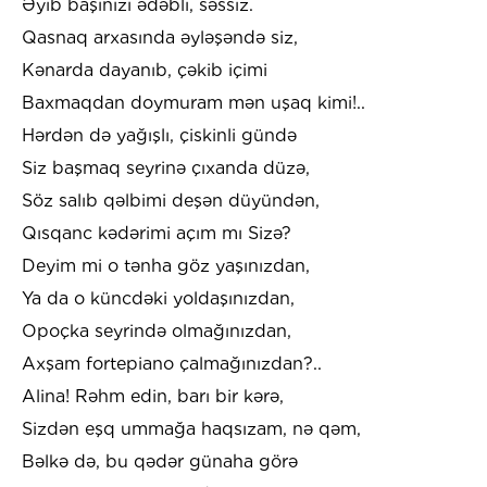
Əyib başınızı ədəbli, səssiz.
Qasnaq arxasında əyləşəndə siz,
Kənarda dayanıb, çəkib içimi
Baxmaqdan doymuram mən uşaq kimi!..
Hərdən də yağışlı, çiskinli gündə
Siz başmaq seyrinə çıxanda düzə,
Söz salıb qəlbimi deşən düyündən,
Qısqanc kədərimi açım mı Sizə?
Deyim mi o tənha göz yaşınızdan,
Ya da o küncdəki yoldaşınızdan,
Opoçka seyrində olmağınızdan,
Axşam fortepiano çalmağınızdan?..
Alina! Rəhm edin, barı bir kərə,
Sizdən eşq ummağa haqsızam, nə qəm,
Bəlkə də, bu qədər günaha görə