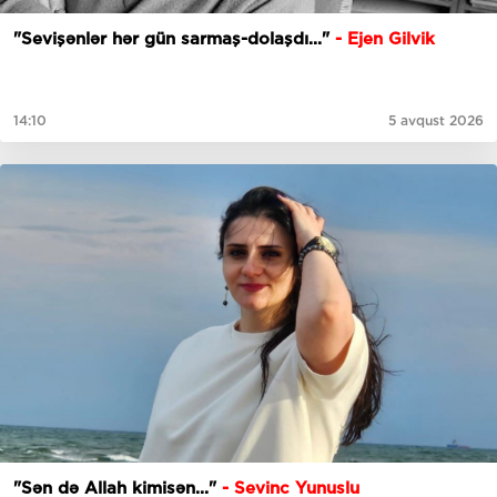
"Sevişənlər hər gün sarmaş-dolaşdı..."
- Ejen Gilvik
14:10
5 avqust 2026
"Sən də Allah kimisən..."
- Sevinc Yunuslu