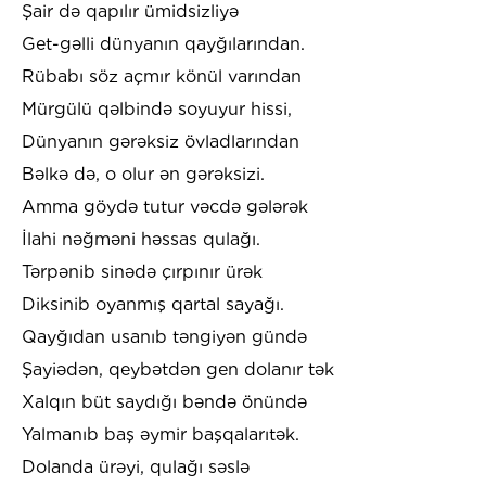
Şair də qapılır ümidsizliyə
Get-gəlli dünyanın qayğılarından.
Rübabı söz açmır könül varından
Mürgülü qəlbində soyuyur hissi,
Dünyanın gərəksiz övladlarından
Bəlkə də, o olur ən gərəksizi.
Amma göydə tutur vəcdə gələrək
İlahi nəğməni həssas qulağı.
Tərpənib sinədə çırpınır ürək
Diksinib oyanmış qartal sayağı.
Qayğıdan usanıb təngiyən gündə
Şayiədən, qeybətdən gen dolanır tək
Xalqın büt saydığı bəndə önündə
Yalmanıb baş əymir başqalarıtək.
Dolanda ürəyi, qulağı səslə