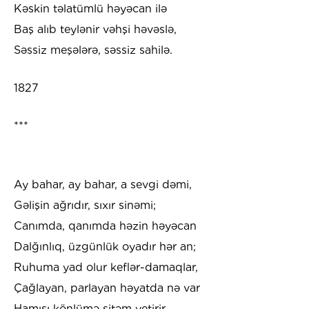
Kəskin təlatümlü həyəcan ilə
Baş alıb teylənir vəhşi həvəslə,
Səssiz meşələrə, səssiz sahilə.
1827
***
Ay bahar, ay bahar, a sevgi dəmi,
Gəlişin ağrıdır, sıxır sinəmi;
Canımda, qanımda həzin həyəcan
Dalğınlıq, üzgünlük oyadır hər an;
Ruhuma yad olur keflər-damaqlar,
Çağlayan, parlayan həyatda nə var
Hamısı könlümə sitəm yetirir,