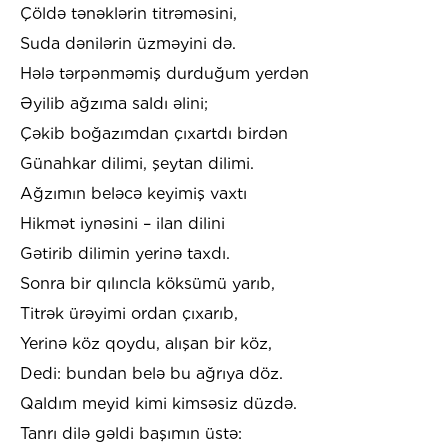
Çöldə tənəklərin titrəməsini,
Suda dənilərin üzməyini də.
Hələ tərpənməmiş durduğum yerdən
Əyilib ağzıma saldı əlini;
Çəkib boğazımdan çıxartdı birdən
Günahkar dilimi, şeytan dilimi.
Ağzımın beləcə keyimiş vaxtı
Hikmət iynəsini – ilan dilini
Gətirib dilimin yerinə taxdı.
Sonra bir qılıncla köksümü yarıb,
Titrək ürəyimi ordan çıxarıb,
Yerinə köz qoydu, alışan bir köz,
Dedi: bundan belə bu ağrıya döz.
Qaldım meyid kimi kimsəsiz düzdə.
Tanrı dilə gəldi başımın üstə: