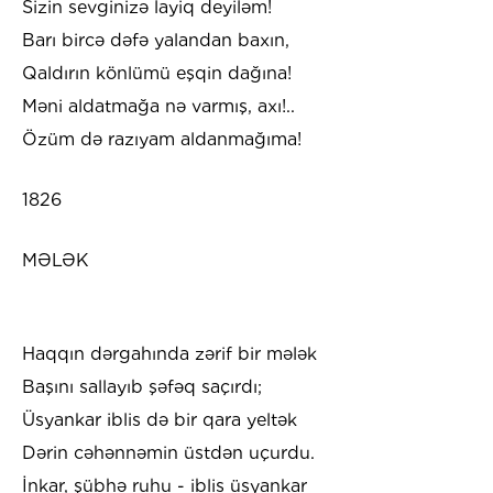
Sizin sevginizə layiq deyiləm!
Barı bircə dəfə yalandan baxın,
Qaldırın könlümü eşqin dağına!
Məni aldatmağa nə varmış, axı!..
Özüm də razıyam aldanmağıma!
1826
MƏLƏK
Haqqın dərgahında zərif bir mələk
Başını sallayıb şəfəq saçırdı;
Üsyankar iblis də bir qara yeltək
Dərin cəhənnəmin üstdən uçurdu.
İnkar, şübhə ruhu - iblis üsyankar