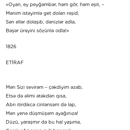
«Oyan, ey peyğəmbər, həm gör, həm eşit, –
Mənim istəyimlə get dolan rəşid;
Sən ellər dolaşıb, dənizlər adla,
Bəşər ürəyini sözünlə odla!»
1826
ETİRAF
Mən Sizi sevirəm – çəkdiyim əzab,
Etsə də əlimi ətəkdən qısa,
Abrı itirdikcə cinlənsəm də lap,
Mən yenə düşmüşəm ayağınıza!
Düzü, yaraşmır da bu hal yaşıma,