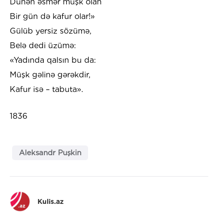
Dünən əsmər müşk olan
Bir gün də kafur olar!»
Gülüb yersiz sözümə,
Belə dedi üzümə:
«Yadında qalsın bu da:
Müşk gəlinə gərəkdir,
Kafur isə – tabuta».
1836
Aleksandr Puşkin
Kulis.az