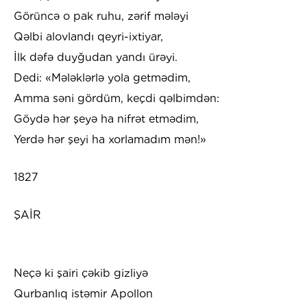
Görüncə o pak ruhu, zərif mələyi
Qəlbi alovlandı qeyri-ixtiyar,
İlk dəfə duyğudan yandı ürəyi.
Dedi: «Mələklərlə yola getmədim,
Amma səni gördüm, keçdi qəlbimdən:
Göydə hər şeyə ha nifrət etmədim,
Yerdə hər şeyi ha xorlamadım mən!»
1827
ŞAİR
Neçə ki şairi çəkib gizliyə
Qurbanlıq istəmir Apollon