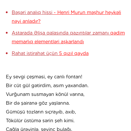
Bəşəri analıq hissi
- Henri Murun məşhur heykəli
nəyi anladır?
Astarada Əlişa qalasında qazıntılar zamanı
qədim
memarlıq elementləri aşkarlandı
Rahat istirahət üçün
5 qızıl qayda
Ey sevgi çeşməsi, ey canlı fontan!
Bir cüt gül gətirdim, asım yaxandan.
Vurğunam susmayan könül varına,
Bir də şairanə göz yaşlarına.
Gümüşü tozların sıçrayıb, axıb,
Tökülür üstümə sərin şeh kimi.
Çağla ürəyinlə, sevinc bulağı,