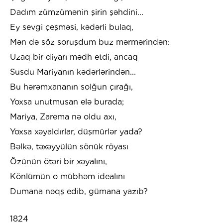
Dadım zümzümənin şirin şəhdini...
Ey sevgi çeşməsi, kədərli bulaq,
Mən də söz soruşdum buz mərmərindən:
Uzaq bir diyarı mədh etdi, ancaq
Susdu Mariyanın kədərlərindən...
Bu hərəmxananın solğun çırağı,
Yoxsa unutmusan elə burada;
Mariya, Zarema nə oldu axı,
Yoxsa xəyaldırlar, düşmürlər yada?
Bəlkə, təxəyyülün sönük röyası
Özünün ötəri bir xəyalını,
Könlümün o mübhəm idealını
Dumana nəqş edib, gümana yazıb?
1824