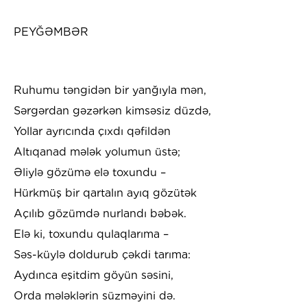
PEYĞƏMBƏR
Ruhumu təngidən bir yanğıyla mən,
Sərgərdan gəzərkən kimsəsiz düzdə,
Yollar ayrıcında çıxdı qəfildən
Altıqanad mələk yolumun üstə;
Əliylə gözümə elə toxundu –
Hürkmüş bir qartalın ayıq gözütək
Açılıb gözümdə nurlandı bəbək.
Elə ki, toxundu qulaqlarıma –
Səs-küylə doldurub çəkdi tarıma:
Aydınca eşitdim göyün səsini,
Orda mələklərin süzməyini də.