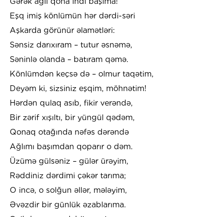
Gərək ağıl qona indi başıma!
Eşq imiş könlümün hər dərdi-səri
Aşkarda görünür əlamətləri:
Sənsiz darıxıram – tutur əsnəmə,
Səninlə olanda – batıram qəmə.
Könlümdən keçsə də – olmur taqətim,
Deyəm ki, sizsiniz eşqim, möhnətim!
Hərdən qulaq asıb, fikir verəndə,
Bir zərif xışıltı, bir yüngül qədəm,
Qonaq otağında nəfəs dərəndə
Ağlımı başımdan qoparır o dəm.
Üzümə gülsəniz – gülər ürəyim,
Rəddiniz dərdimi çəkər tarıma;
O incə, o solğun əllər, mələyim,
Əvəzdir bir günlük əzablarıma.