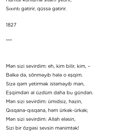
Sıxıntı gətirir, qüssə gətirir.
1827
***
Mən sizi sevirdim: eh, kim bilir, kim, –
Bəlkə də, sönməyib hələ o eşqim.
Sizə qəm yetirmək istəməyib mən,
Eşqimdən əl üzdüm daha bu gündən.
Mən sizi sevirdim: ümidsiz, həzin,
Qısqana-qısqana, həm ürkək-ürkək;
Mən sizi sevirdim: Allah eləsin,
Sizi bir özgəsi sevsin mənimtək!