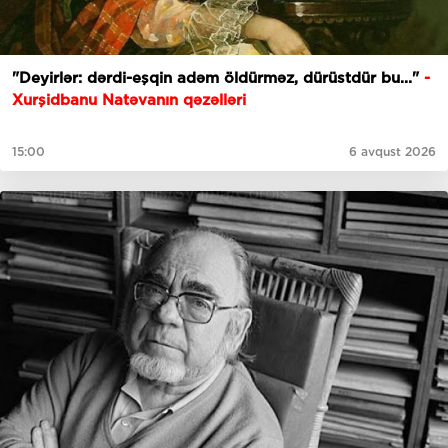
"Deyirlər: dərdi-eşqin adəm öldürməz, dürüstdür bu..."
-
Xurşidbanu Natəvanın qəzəlləri
15:00
6 avqust 2026