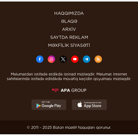
HAQQIMIZDA
ƏLAQƏ
ARXİV
SAYTDA REKLAM
MƏXFİLİK SİYASƏTİ
Məlumatdan istifadə etdikdə istinad mütləqdir. Məlumat internet
səhifələrində istifadə edildikdə müvafiq keçidin qoyulması mütləqdir.
© 2011 - 2025 Bütün müəllif hüquqları qorunur.