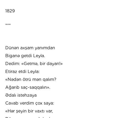
1829
***
Dünən axşam yanımdan
Biganə getdi Leyla.
Dedim: «Getmə, bir dayan!»
Etiraz etdi Leyla:
«Nədən ötrü mən qalım?
Ağarıb saç-saqqalın».
Ədalı istehzaya
Cavab verdim çox saya:
«Hər şeyin bir vaxtı var,