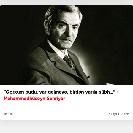
"Qorxum budu, yar gəlməyə, birdən yarıla sübh..."
-
Məhəmmədhüseyn Şəhriyar
16:00
31 iyul 2026