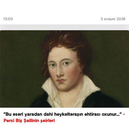
13:00
5 avqust 2026
"Bu əsəri yaradan dahi heykəltəraşın ehtirası oxunur..."
-
Persi Biş Şellinin şeirləri