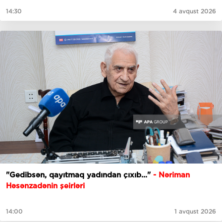
14:30
4 avqust 2026
"Gedibsәn, qayıtmaq yadından çıxıb..."
- Nəriman
Həsənzadənin şeirləri
14:00
1 avqust 2026