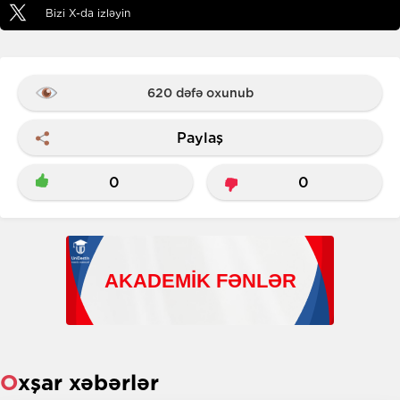
Bizi X-da izləyin
620 dəfə oxunub
Paylaş
0
0
Oxşar xəbərlər