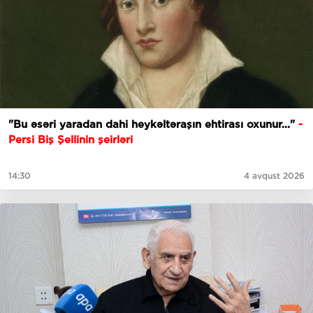
"Bu əsəri yaradan dahi heykəltəraşın ehtirası oxunur..."
-
Persi Biş Şellinin şeirləri
14:30
4 avqust 2026