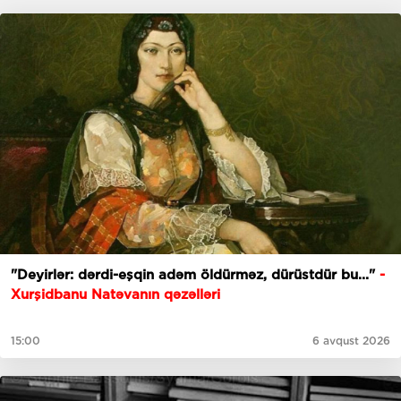
"Deyirlər: dərdi-eşqin adəm öldürməz, dürüstdür bu..."
-
Xurşidbanu Natəvanın qəzəlləri
15:00
6 avqust 2026