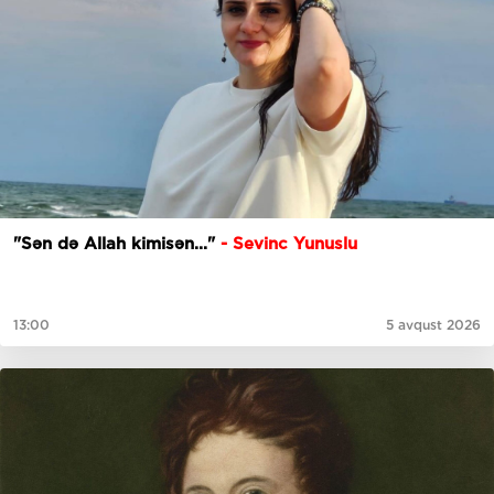
"Sən də Allah kimisən..."
- Sevinc Yunuslu
13:00
5 avqust 2026