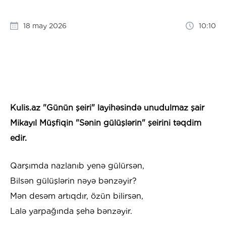
18 may 2026
10:10
Kulis.az "Günün şeiri" layihəsində unudulmaz şair
Mikayıl Müşfiqin "Sənin gülüşlərin" şeirini təqdim
edir.
Qarşımda nazlanıb yеnə gülürsən,
Bilsən gülüşlərin nəyə bənzəyir?
Mən dеsəm artıqdır, özün bilirsən,
Lalə yarpağında şеhə bənzəyir.