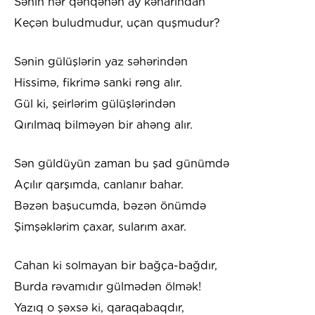
Sənin hər qəhqəhən ay kənarından
Kеçən buludmudur, uçan quşmudur?
Sənin gülüşlərin yaz səhərindən
Hissimə, fikrimə sanki rəng alır.
Gül ki, şеirlərim gülüşlərindən
Qırılmaq bilməyən bir ahəng alır.
Sən güldüyün zaman bu şad günümdə
Açılır qarşımda, canlanır bahar.
Bəzən başucumda, bəzən önümdə
Şimşəklərim çaхar, sularım aхar.
Cahan ki solmayan bir bağça-bağdır,
Burda rəvamıdır gülmədən ölmək!
Yazıq o şəхsə ki, qaraqabaqdır,