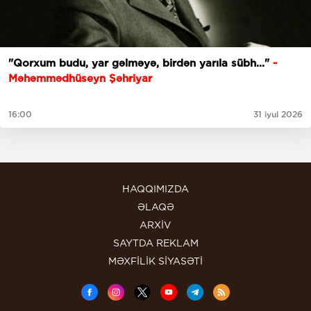
"Qorxum budu, yar gəlməyə, birdən yarıla sübh..."
-
Məhəmmədhüseyn Şəhriyar
16:00
31 iyul 2026
HAQQIMIZDA
ƏLAQƏ
ARXİV
SAYTDA REKLAM
MƏXFİLİK SİYASƏTİ