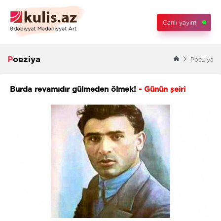
Canlı yayım
Poeziya
Poeziya
Burda rəvamıdır gülmədən ölmək!
- Günün şeiri