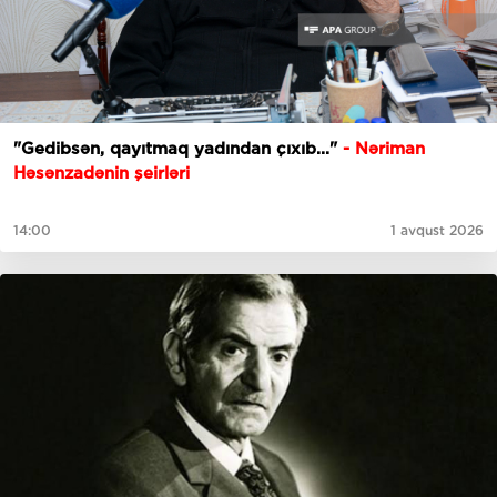
"Gedibsәn, qayıtmaq yadından çıxıb..."
- Nəriman
Həsənzadənin şeirləri
14:00
1 avqust 2026