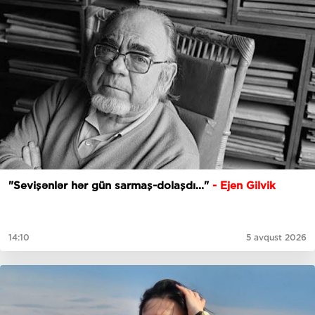
"Sevişənlər hər gün sarmaş-dolaşdı..."
- Ejen Gilvik
14:10
5 avqust 2026