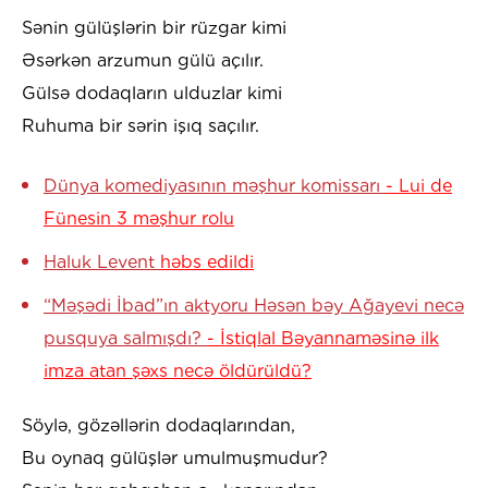
Sənin gülüşlərin bir rüzgar kimi
Əsərkən arzumun gülü açılır.
Gülsə dodaqların ulduzlar kimi
Ruhuma bir sərin işıq saçılır.
Dünya komediyasının məşhur komissarı
- Lui de
Fünesin 3 məşhur rolu
Haluk Levent
həbs edildi
“Məşədi İbad”ın aktyoru Həsən bəy Ağayevi necə
pusquya salmışdı?
- İstiqlal Bəyannaməsinə ilk
imza atan şəxs necə öldürüldü?
Söylə, gözəllərin dodaqlarından,
Bu oynaq gülüşlər umulmuşmudur?