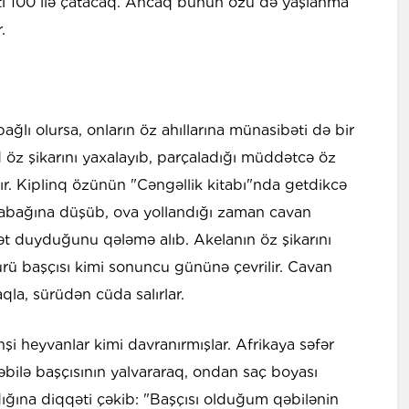
 100 ilə çatacaq. Ancaq bunun özü də yaşlanma
.
bağlı olursa, onların öz ahıllarına münasibəti də bir
d öz şikarını yaxalayıb, parçaladığı müddətcə öz
ır. Kiplinq özünün "Cəngəllik kitabı"nda getdikcə
 qabağına düşüb, ova yollandığı zaman cavan
t duyduğunu qələmə alıb. Akelanın öz şikarını
ü başçısı kimi sonuncu gününə çevrilir. Cavan
la, sürüdən cüda salırlar.
şi heyvanlar kimi davranırmışlar. Afrikaya səfər
qəbilə başçısının yalvararaq, ondan saç boyası
rdığına diqqəti çəkib: "Başçısı olduğum qəbilənin