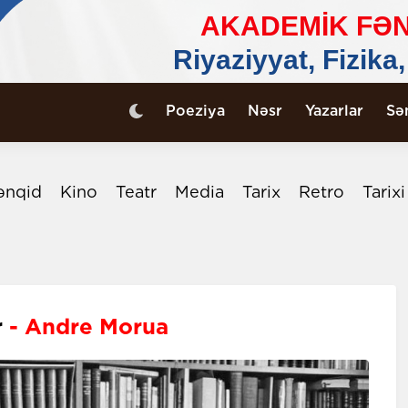
Poeziya
Nəsr
Yazarlar
Sə
ənqid
Kino
Teatr
Media
Tarix
Retro
Tarix
r
- Andre Morua