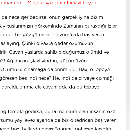
intihar etdi
- Məşhur yazıçının faciəvi həyatı
m də necə qəribədirsə, onun gerçəkliyinə bizim
ay-tuşlarımızın görkəmində Zamanın buraxdığı izlər
əsində - bir güzgü misalı - özümüzdə baş verən
 başlayırıq. Çünki o vaxta qədər özümüzün
mirik. Cavan yaşlarda sahib olduğumuz o ümid və
xı?! Ağlımızın işləkliyindən, gücümüzün
. Özümüzü sınamağa da ərinmirik: "Bax, o təpəyə
görəsən bəs indi necə? Hə, indi də zirvəyə çıxmağı
a daraldı, amma elə cavanlıqda da bu təpəyə
əng templə gedirsə, buna məhkum olan insanın özü
övsümü yayı əvəzləyəndə də biz o tədricən baş verən
Ancaq bəzi hallarda payız "qapını" qəflətən kəsdirir.