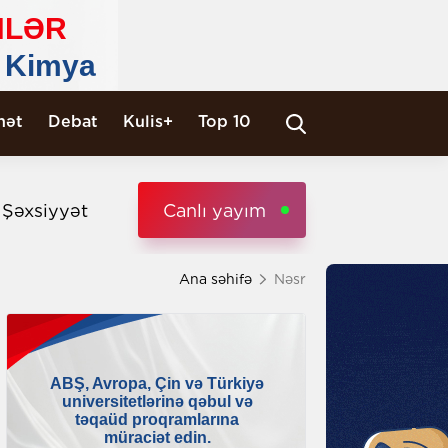
nət
Debat
Kulis+
Top 10
i Şəxsiyyət
Canlı yayım
Ana səhifə
Nəsr