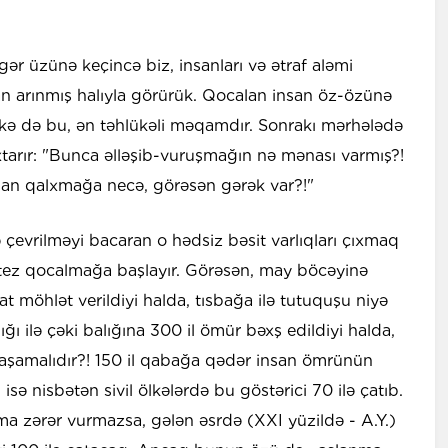
ər üzünə keçincə biz, insanları və ətraf aləmi
an arınmış halıyla görürük. Qocalan insan öz-özünə
əlkə də bu, ən təhlükəli məqamdır. Sonrakı mərhələdə
xtarır: "Bunca əlləşib-vuruşmağın nə mənası varmış?!
dan qalxmağa necə, görəsən gərək var?!"
çevrilməyi bacaran o hədsiz bəsit varlıqları çıxmaq
c-tez qocalmağa başlayır. Görəsən, may böcəyinə
at möhlət verildiyi halda, tısbağa ilə tutuquşu niyə
ğı ilə çəki balığına 300 il ömür bəxş edildiyi halda,
 yaşamalıdır?! 150 il qabağa qədər insan ömrünün
isə nisbətən sivil ölkələrdə bu göstərici 70 ilə çatıb.
ma zərər vurmazsa, gələn əsrdə (XXI yüzildə - A.Y.)