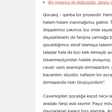
Əri işgəncə ilə öldürüldü, dostu 
Qocalıq - qəribə bir prosesdir. Hə
hələm-hələm inanmağımız gəlmir. T
diqqətimizi çəkincə, biz onlar say
dəyişikliklərin də fərqinə varmağa
qocaldığımızı etiraf eləməyə tələs
təlaşlar hələ də bizi tərk etməyib a
tükənməzliyindən hələlik arxayınıq
cavan vaxtı asanlıqla dırmaşardım, 
bacardım: düzdür, nəfəsim bir azc
dırmaşanda mən tövşüyürdüm".
Cavanlıqdan qocalığa keçid necə l
aradakı fərqi əsla sezmir. Payız m
dəyişiklikləri kəskin hiss eləmirik. 