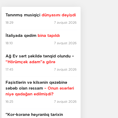
Tanınmış musiqiçi
dünyasını dəyişdi
18:29
7 avqust 2026
İtaliyada qədim
bina tapıldı
18:10
7 avqust 2026
Ağ Ev sərt şəkildə tənqid olundu –
“Hörümçək adam”a görə
17:45
7 avqust 2026
Faşistlərin və kilsənin qəzəbinə
səbəb olan rəssam
– Onun əsərləri
niyə qadağan edilmişdi?
16:25
7 avqust 2026
"Kor-koranə heyranlıq tarixin