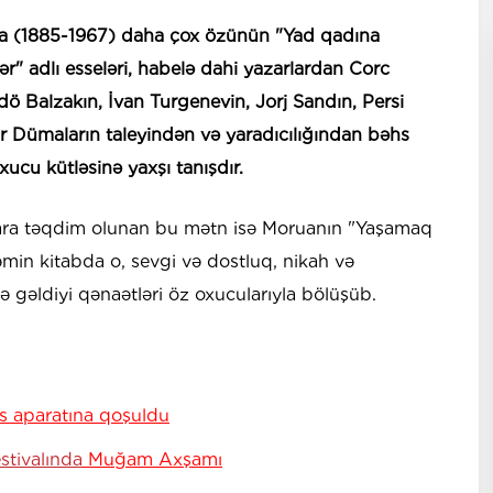
ua (1885-1967) daha çox özünün "Yad qadına
ər" adlı esseləri, habelə dahi yazarlardan Corc
 Balzakın, İvan Turgenevin, Jorj Sandın, Persi
ndr Dümaların taleyindən və yaradıcılığından bəhs
xucu kütləsinə yaxşı tanışdır.
ara təqdim olunan bu mətn isə Moruanın "Yaşamaq
Həmin kitabda o, sevgi və dostluq, nikah və
də gəldiyi qənaətləri öz oxucularıyla bölüşüb.
üs aparatına qoşuldu
stivalında
Muğam Axşamı