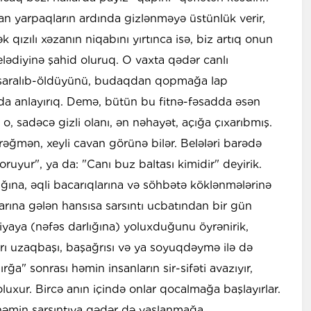
alan yarpaqların ardında gizlənməyə üstünlük verir,
k qızılı xəzanın niqabını yırtınca isə, biz artıq onun
elədiyinə şahid oluruq. O vaxta qədər canlı
ə saralıb-öldüyünü, budaqdan qopmağa lap
anlayırıq. Demə, bütün bu fitnə-fəsadda əsən
, sadəcə gizli olanı, ən nəhayət, açığa çıxarıbmış.
 rəğmən, xeyli cavan görünə bilər. Belələri barədə
oruyur", ya da: "Canı buz baltası kimidir" deyirik.
ığına, əqli bacarıqlarına və söhbətə köklənmələrinə
larına gələn hansısa sarsıntı ucbatından bir gün
yaya (nəfəs darlığına) yoluxduğunu öyrənirik,
rı uzaqbaşı, başağrısı və ya soyuqdəymə ilə də
ırğa" sonrası həmin insanların sir-sifəti avazıyır,
oluxur. Bircə anın içində onlar qocalmağa başlayırlar.
 həmin sarsıntıya qədər də yaşlanmağa