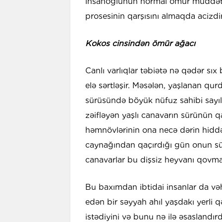
insanoğlunun normal ömür müddəti
prosesinin qarşısını almaqda acizdir
Kokos cinsindən ömür ağacı
Canlı varlıqlar təbiətə nə qədər sıx 
elə sərtləşir. Məsələn, yaşlanan qur
sürüsündə böyük nüfuz sahibi sayıl
zəifləyən yaşlı canavarın sürünün
həmnövlərinin ona necə dərin hiddə
caynağından qaçırdığı gün onun sür
canavarlar bu dişsiz heyvanı qovmaq
Bu baxımdan ibtidai insanlar da vəh
edən bir səyyah ahıl yaşdakı yerli 
istədiyini və bunu nə ilə əsaslandı