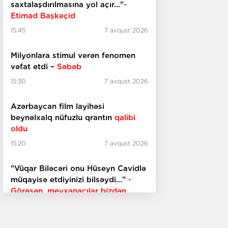
saxtalaşdırılmasına yol açır..."
-
Etimad Başkeçid
15:45
7 avqust 2026
Milyonlara stimul verən fenomen
vəfat etdi –
Səbəb
15:30
7 avqust 2026
Azərbaycan film layihəsi
beynəlxalq nüfuzlu qrantın
qalibi
oldu
15:20
7 avqust 2026
"Vüqar Biləcəri onu Hüseyn Cavidlə
müqayisə etdiyinizi bilsəydi..."
-
Görəsən, meyxanaçılar bizdən
inciməz ki?
15:00
7 avqust 2026