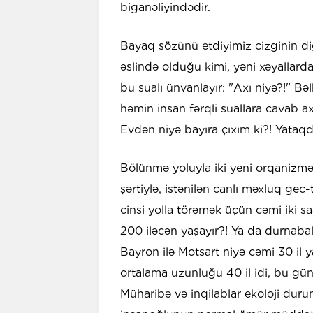
biganəliyindədir.
Bayaq sözünü etdiyimiz cizginin dig
əslində olduğu kimi, yəni xəyallard
bu sualı ünvanlayır: "Axı niyə?!" B
həmin insan fərqli suallara cavab a
Evdən niyə bayıra çıxım ki?! Yataq
Bölünmə yoluyla iki yeni orqanizmə 
şərtiylə, istənilən canlı məxluq ge
cinsi yolla törəmək üçün cəmi iki sa
200 iləcən yaşayır?! Ya da durnabalı
Bayron ilə Motsart niyə cəmi 30 il
ortalama uzunluğu 40 il idi, bu gün 
Müharibə və inqilablar ekoloji duru