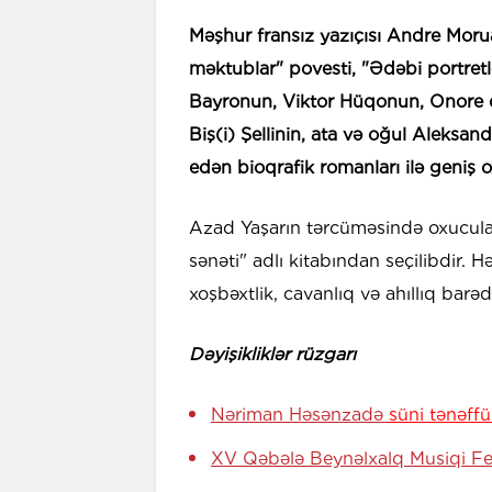
Məşhur fransız yazıçısı Andre Mor
məktublar" povesti, "Ədəbi portretl
Bayronun, Viktor Hüqonun, Onore dö
Biş(i) Şellinin, ata və oğul Aleksa
edən bioqrafik romanları ilə geniş o
Azad Yaşarın tərcüməsində oxucul
sənəti" adlı kitabından seçilibdir. 
xoşbəxtlik, cavanlıq və ahıllıq barə
Dəyişikliklər rüzgarı
Nəriman Həsənzadə
süni tənəff
XV Qəbələ Beynəlxalq Musiqi Fe