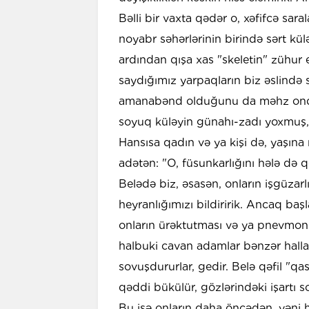
Bəlli bir vaxta qədər o, xəfifcə sar
noyabr səhərlərinin birində sərt külə
ardından qışa xas "skeletin" zühur 
saydığımız yarpaqların biz əslind
amanabənd olduğunu da məhz onda 
soyuq küləyin günahı-zadı yoxmuş, o
Hansısa qadın və ya kişi də, yaşına
adətən: "O, füsunkarlığını hələ də q
Belədə biz, əsasən, onların işgüzarl
heyranlığımızı bildiririk. Ancaq baş
onların ürəktutması və ya pnevmoni
halbuki cavan adamlar bənzər halla
sovuşdururlar, gedir. Belə qəfil "qas
qəddi bükülür, gözlərindəki işartı s
Bu isə onların daha öncədən, yəni