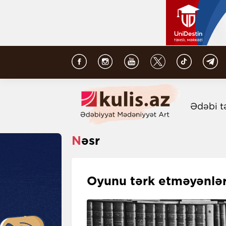
Ədəbi t
Nəsr
Oyunu tərk etməyənlə