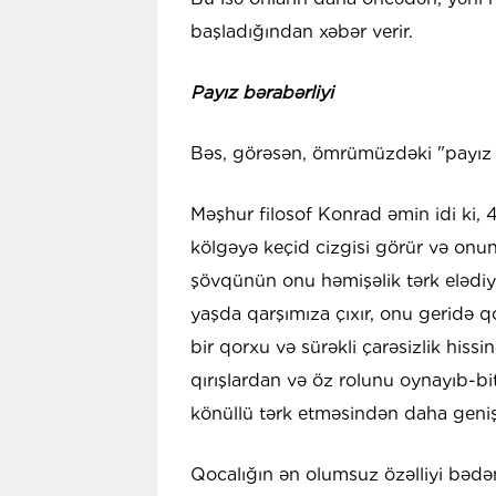
başladığından xəbər verir.
Payız bərabərliyi
Bəs, görəsən, ömrümüzdəki "payız b
Məşhur filosof Konrad əmin idi ki, 
kölgəyə keçid cizgisi görür və onun
şövqünün onu həmişəlik tərk elədiyi
yaşda qarşımıza çıxır, onu geridə q
bir qorxu və sürəkli çarəsizlik hissi
qırışlardan və öz rolunu oynayıb-bi
könüllü tərk etməsindən daha geni
Qocalığın ən olumsuz özəlliyi bə