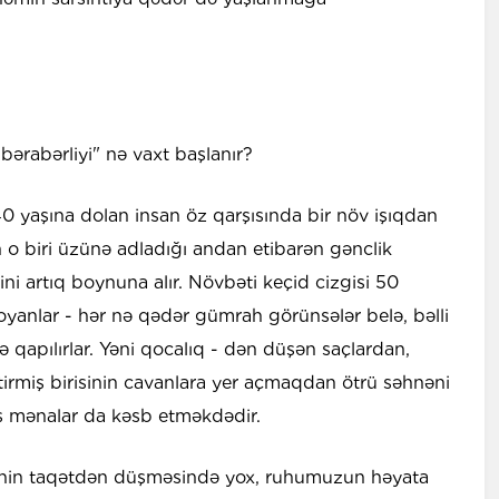
ərabərliyi" nə vaxt başlanır?
40 yaşına dolan insan öz qarşısında bir növ işıqdan
 o biri üzünə adladığı andan etibarən gənclik
ni artıq boynuna alır. Növbəti keçid cizgisi 50
oyanlar - hər nə qədər gümrah görünsələr belə, bəlli
nə qapılırlar. Yəni qocalıq - dən düşən saçlardan,
tirmiş birisinin cavanlara yer açmaqdan ötrü səhnəni
ş mənalar da kəsb etməkdədir.
dənin taqətdən düşməsində yox, ruhumuzun həyata