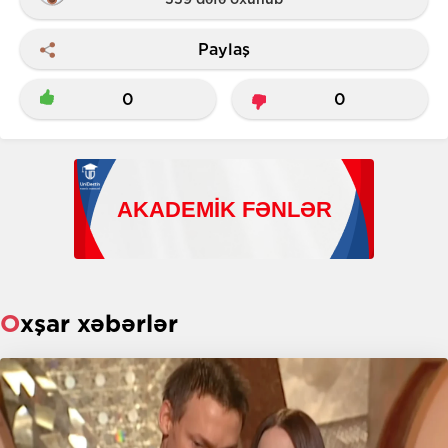
Paylaş
0
0
Oxşar xəbərlər