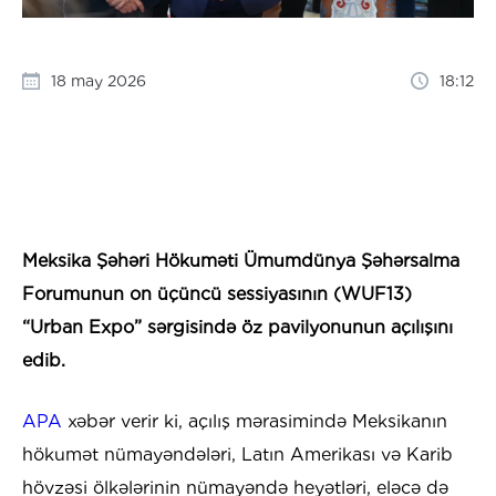
18 may 2026
18:12
Meksika Şəhəri Hökuməti Ümumdünya Şəhərsalma
Forumunun on üçüncü sessiyasının (WUF13)
“Urban Expo” sərgisində öz pavilyonunun açılışını
edib.
APA
xəbər verir ki, açılış mərasimində Meksikanın
hökumət nümayəndələri, Latın Amerikası və Karib
hövzəsi ölkələrinin nümayəndə heyətləri, eləcə də