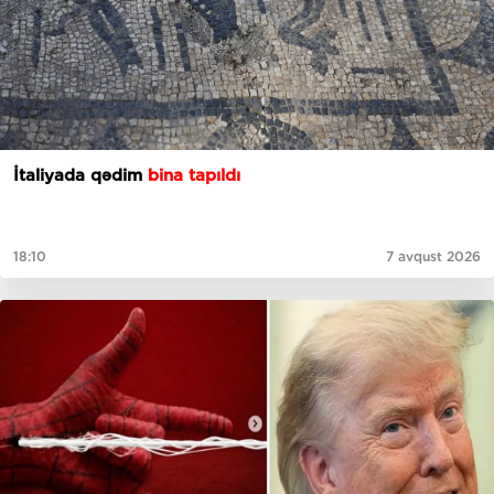
İtaliyada qədim
bina tapıldı
18:10
7 avqust 2026