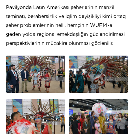
Pavilyonda Latın Amerikası şəhərlərinin mənzil
təminatı, bərabərsizlik və iqlim dəyişikliyi kimi ortaq
şəhər problemlərinin həlli, həmçinin WUF14-ə
gedən yolda regional əməkdaşlığın gücləndirilməsi
perspektivlərinin müzakirə olunması gözlənilir.