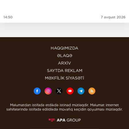
14:50
7 avqust 2026
HAQQIMIZDA
ƏLAQƏ
ARXİV
SAYTDA REKLAM
MƏXFİLİK SİYASƏTİ
Məlumatdan istifadə etdikdə istinad mütləqdir. Məlumat internet
səhifələrində istifadə edildikdə müvafiq keçidin qoyulması mütləqdir.