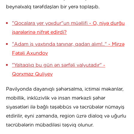
beynəlxalq tərəfdaşları bir yerə toplaşıb.
"Qocalara yer yoxdur"un müəllifi
- O, niyə durğu
işarələrinə nifrət edirdi?
"Adam iş vaxtında tanınar, qadan alım!.."
- Mirzə
Fətəli Axundov
"Yaltaqlıq bu gün ən sərfəli valyutadır"
-
Qorxmaz Quliyev
Pavilyonda dayanıqlı şəhərsalma, ictimai məkanlar,
mobillik, inklüzivlik və insan mərkəzli şəhər
siyasətləri ilə bağlı təşəbbüs və təcrübələr nümayiş
etdirilir, eyni zamanda, region üzrə dialoq və uğurlu
təcrübələrin mübadiləsi təşviq olunur.