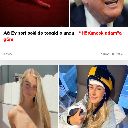
Ağ Ev sərt şəkildə tənqid olundu –
“Hörümçək adam”a
görə
17:45
7 avqust 2026