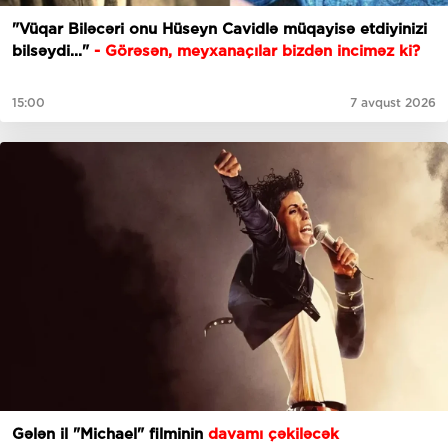
"Vüqar Biləcəri onu Hüseyn Cavidlə müqayisə etdiyinizi
bilsəydi..."
- Görəsən, meyxanaçılar bizdən inciməz ki?
15:00
7 avqust 2026
Gələn il "Michael" filminin
davamı çəkiləcək