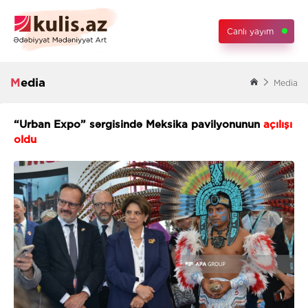
Canlı yayım
Media
Media
“Urban Expo” sərgisində Meksika pavilyonunun
açılışı
oldu