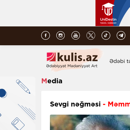
Ədəbi t
Media
Sevgi nəğməsi
- Məmm