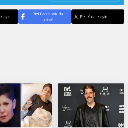
Bizi Facebook-da
izləyin
Bizi X-da izləyin
izləyin