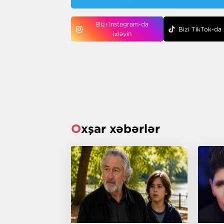
Bizi Instagram-da
Bizi TikTok-da 
izləyin
Oxşar xəbərlər