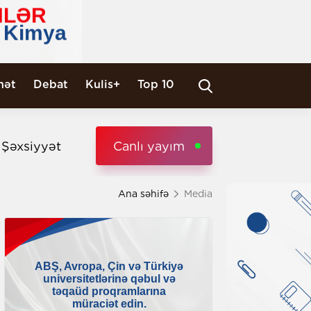
nət
Debat
Kulis+
Top 10
i Şəxsiyyət
Canlı yayım
Ana səhifə
Media