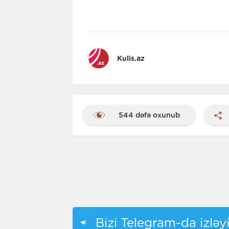
Kulis.az
544 dəfə oxunub
Bizi Telegram-da izləy