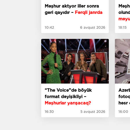
Məşhur aktyor illər sonra
Məşh
geri qayıdır –
Fərqli janrda
olun
məyu
10:42
6 avqust 2026
18:15
“The Voice”də böyük
Azər
format dəyişikliyi –
fotoq
Məşhurlar yarışacaq?
həsr
mark
16:30
5 avqust 2026
16:00