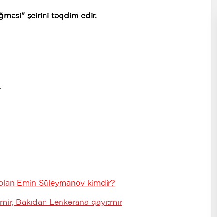
əsi" şeirini təqdim edir.
.
 olan
Emin Süleymanov kimdir?
mir, Bakıdan Lənkərana qayıtmır