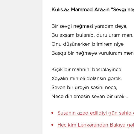
Kulis.az Məmməd Arazın "Sevgi nəğm
Bir sevgi nəğməsi yaradım deyə,
Bu axşam bulanıb, duruluram mən.
Onu düşünərkən bilmirəm niyə
Başqa bir nəğməyə vuruluram mən
Kiçik bir mahnını bəstələyincə
Xəyalın min eli dolansın gərək.
Sevən bir ürəyin səsini necə,
Necə dinləməsin sevən bir ürək…
Şuşanın azad edildiyi gün şəhid
Heç kim Lənkərandan Bakıya gəl