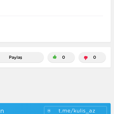
Paylaş
0
0
in
t.me/kulis_az