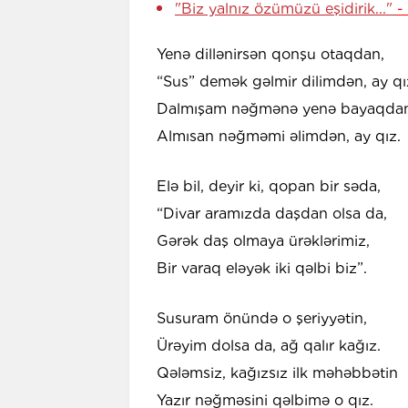
"Biz yalnız özümüzü eşidirik..."
-
Yenə dillənirsən qonşu otaqdan,
“Sus” demək gəlmir dilimdən, ay qı
Dalmışam nəğmənə yenə bayaqdan
Almısan nəğməmi əlimdən, ay qız.
Elə bil, deyir ki, qopan bir səda,
“Divar aramızda daşdan olsa da,
Gərək daş olmaya ürəklərimiz,
Bir varaq eləyək iki qəlbi biz”.
Susuram önündə o şeriyyətin,
Ürəyim dolsa da, ağ qalır kağız.
Qələmsiz, kağızsız ilk məhəbbətin
Yazır nəğməsini qəlbimə o qız.