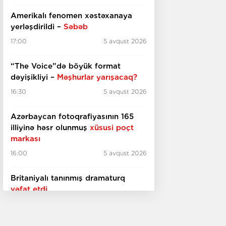
Amerikalı fenomen xəstəxanaya
yerləşdirildi –
Səbəb
17:00
5 avqust 2026
“The Voice”də böyük format
dəyişikliyi –
Məşhurlar yarışacaq?
16:30
5 avqust 2026
Azərbaycan fotoqrafiyasının 165
illiyinə həsr olunmuş
xüsusi poçt
markası
16:00
5 avqust 2026
Britaniyalı tanınmış dramaturq
vəfat etdi
15:40
5 avqust 2026