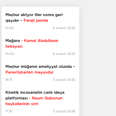
Məşhur aktyor illər sonra geri
qayıdır –
Fərqli janrda
10:42
6 avqust 2026
Mağara
- Kamal Abdullanın
hekayəsi
10:00
6 avqust 2026
Məşhur müğənni əməliyyat olundu –
Pərəstişkarları məyusdur
18:15
5 avqust 2026
Kinetik incəsənətin canlı ideya
platforması
- Naum Qabonun
heykəllərinin sirri
17:10
5 avqust 2026