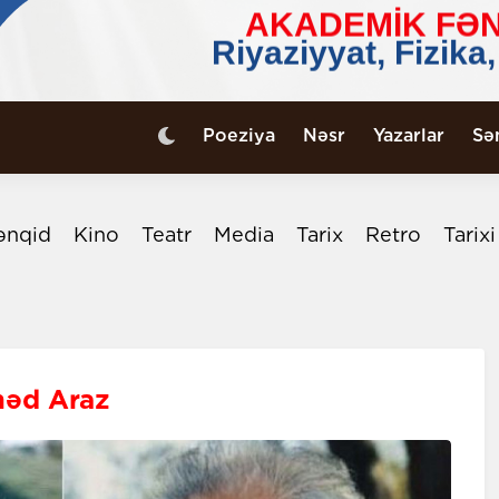
Poeziya
Nəsr
Yazarlar
Sə
ənqid
Kino
Teatr
Media
Tarix
Retro
Tarix
əd Araz